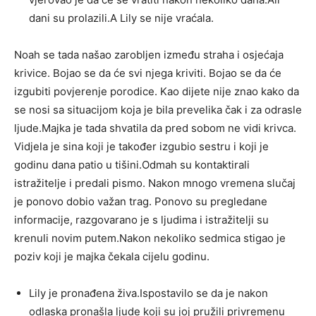
dani su prolazili.A Lily se nije vraćala.
Noah se tada našao zarobljen između straha i osjećaja
krivice. Bojao se da će svi njega kriviti. Bojao se da će
izgubiti povjerenje porodice. Kao dijete nije znao kako da
se nosi sa situacijom koja je bila prevelika čak i za odrasle
ljude.Majka je tada shvatila da pred sobom ne vidi krivca.
Vidjela je sina koji je također izgubio sestru i koji je
godinu dana patio u tišini.Odmah su kontaktirali
istražitelje i predali pismo. Nakon mnogo vremena slučaj
je ponovo dobio važan trag. Ponovo su pregledane
informacije, razgovarano je s ljudima i istražitelji su
krenuli novim putem.Nakon nekoliko sedmica stigao je
poziv koji je majka čekala cijelu godinu.
Lily je pronađena živa.Ispostavilo se da je nakon
odlaska pronašla ljude koji su joj pružili privremenu