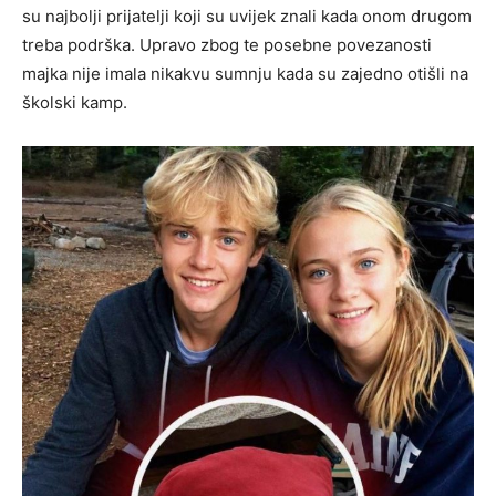
su najbolji prijatelji koji su uvijek znali kada onom drugom
treba podrška. Upravo zbog te posebne povezanosti
majka nije imala nikakvu sumnju kada su zajedno otišli na
školski kamp.