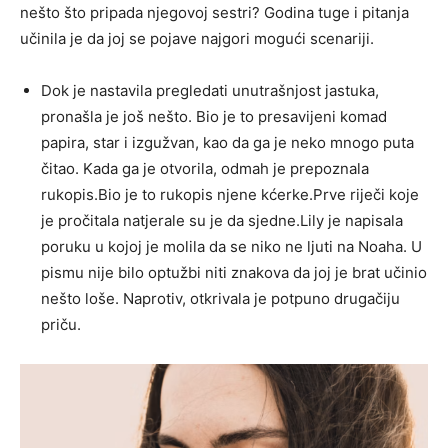
nešto što pripada njegovoj sestri? Godina tuge i pitanja
učinila je da joj se pojave najgori mogući scenariji.
Dok je nastavila pregledati unutrašnjost jastuka,
pronašla je još nešto. Bio je to presavijeni komad
papira, star i izgužvan, kao da ga je neko mnogo puta
čitao. Kada ga je otvorila, odmah je prepoznala
rukopis.Bio je to rukopis njene kćerke.Prve riječi koje
je pročitala natjerale su je da sjedne.Lily je napisala
poruku u kojoj je molila da se niko ne ljuti na Noaha. U
pismu nije bilo optužbi niti znakova da joj je brat učinio
nešto loše. Naprotiv, otkrivala je potpuno drugačiju
priču.