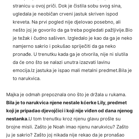
stranicu u ovoj priči. Dok je čistila sobu svog sina,
ugledala je neobičan crveni jastuk skriven ispod
kreveta. Na prvi pogled nije djelovao posebno, ali
nešto joj je govorilo da ga treba pogledati pažljivije.Bio
je težak i čudno sašiven. Izgledalo je kao da ga je neko
namjerno sakrio i pokušao spriječiti da ga neko
pronađe. U trenutku kada ga je otvorila, nije ni slutila
da će ono što se nalazi unutra izazvati lavinu
emocija.Iz jastuka je ispao mali metalni predmet.Bila je
to narukvica.
Majka je odmah prepoznala ono što je držala u rukama.
Bila je to narukvica njene nestale kćerke Lily, predmet
koji je pripadao djevojčici i koji nije viđen od dana njenog
nestanka.
U tom trenutku kroz njenu glavu prošle su
brojne misli. Zašto je Noah imao njenu narukvicu? Zašto
ju je sakrio? Zašto joj nikada nije rekao da je pronašao