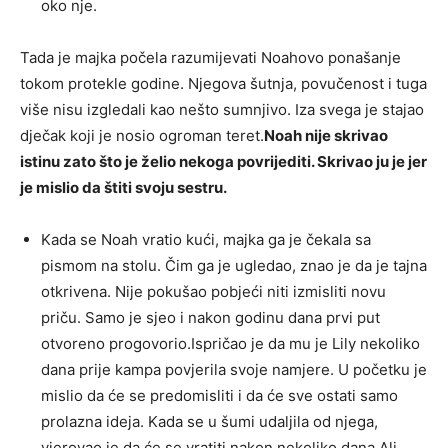
oko nje.
Tada je majka počela razumijevati Noahovo ponašanje
tokom protekle godine. Njegova šutnja, povučenost i tuga
više nisu izgledali kao nešto sumnjivo. Iza svega je stajao
dječak koji je nosio ogroman teret.
Noah nije skrivao
istinu zato što je želio nekoga povrijediti. Skrivao ju je jer
je mislio da štiti svoju sestru.
Kada se Noah vratio kući, majka ga je čekala sa
pismom na stolu. Čim ga je ugledao, znao je da je tajna
otkrivena. Nije pokušao pobjeći niti izmisliti novu
priču. Samo je sjeo i nakon godinu dana prvi put
otvoreno progovorio.Ispričao je da mu je Lily nekoliko
dana prije kampa povjerila svoje namjere. U početku je
mislio da će se predomisliti i da će sve ostati samo
prolazna ideja. Kada se u šumi udaljila od njega,
vjerovao je da će se vratiti nakon nekoliko dana.Ali