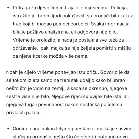
Potraga za djevojčicom trajala je mjesecima. Policija,
istražitelji i brojni ljudi pokušavali su pronaći bilo kakav
trag koji bi mogao pomoći porodici. Svaka informacija
bila je pažljivo analizirana, ali odgovora nije bilo.
Vrijeme je prolazilo, a nada je postajala sve teža za
održavanje. Ipak, majka se nije željela pomiriti s mišlju
da njene kćerke možda više nema.
Noah je cijelo vrijeme ponavljao istu priču. Govorio je da
se tokom izleta samo na trenutak udaljio kako bi ubrao
nešto što je vidio na zemlji, a kada se okrenuo, njegove
sestre više nije bilo. Njegove riječi su uvijek bile iste, ali
njegova tuga i povučenost nakon nestanka počele su
privlačiti pažnju.
Godinu dana nakon Lilyinog nestanka, majka je sasvim
slučajno pronašla nešto što će otvoriti potpuno novu