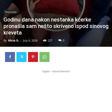
Najnovije
Godinu dana nakon nestanka kćerke
pronašla sam nešto skriveno ispod sinovog
kreveta
By
Mirza D.
-
July 6, 2026
227
0
Oglasi - Advertisement