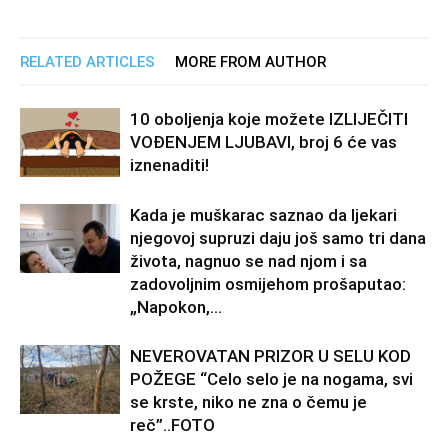
RELATED ARTICLES
MORE FROM AUTHOR
10 oboljenja koje možete IZLIJEČITI
VOĐENJEM LJUBAVI, broj 6 će vas
iznenaditi!
Kada je muškarac saznao da ljekari
njegovoj supruzi daju još samo tri dana
života, nagnuo se nad njom i sa
zadovoljnim osmijehom prošaputao:
„Napokon,...
NEVEROVATAN PRIZOR U SELU KOD
POŽEGE “Celo selo je na nogama, svi
se krste, niko ne zna o čemu je
reč”..FOTO