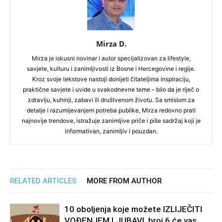
Mirza D.
Mirza je iskusni novinar i autor specijalizovan za lifestyle,
savjete, kulturu i zanimljivosti iz Bosne i Hercegovine i regije.
Kroz svoje tekstove nastoji donijeti čitateljima inspiraciju,
praktične savjete i uvide u svakodnevne teme – bilo da je riječ o
zdravlju, kuhinji, zabavi ili društvenom životu. Sa smislom za
detalje i razumijevanjem potreba publike, Mirza redovno prati
najnovije trendove, istražuje zanimljive priče i piše sadržaj koji je
informativan, zanimljiv i pouzdan.
RELATED ARTICLES
MORE FROM AUTHOR
10 oboljenja koje možete IZLIJEČITI
VOĐENJEM LJUBAVI, broj 6 će vas