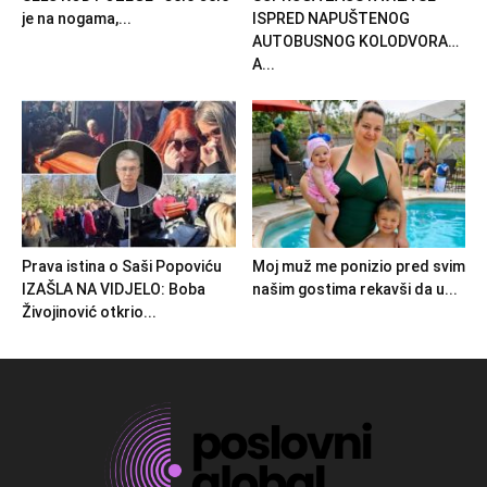
je na nogama,...
ISPRED NAPUŠTENOG
AUTOBUSNOG KOLODVORA…
A...
Prava istina o Saši Popoviću
Moj muž me ponizio pred svim
IZAŠLA NA VIDJELO: Boba
našim gostima rekavši da u...
Živojinović otkrio...