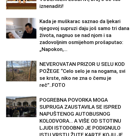
iznenaditi!
Kada je muškarac saznao da ljekari
njegovoj supruzi daju još samo tri dana
života, nagnuo se nad njom i sa
zadovoljnim osmijehom prošaputao:
„Napokon,...
NEVEROVATAN PRIZOR U SELU KOD
POŽEGE “Celo selo je na nogama, svi
se krste, niko ne zna o čemu je
reč”..FOTO
POGREBNA POVORKA MOGA
SUPRUGA ZAUSTAVILA SE ISPRED
NAPUŠTENOG AUTOBUSNOG
KOLODVORA… A VIŠE OD STOTINU
LJUDI ISTODOBNO JE PODIGNULO
ISTU VRSTU ŽUTE KARTE KOJU JE...