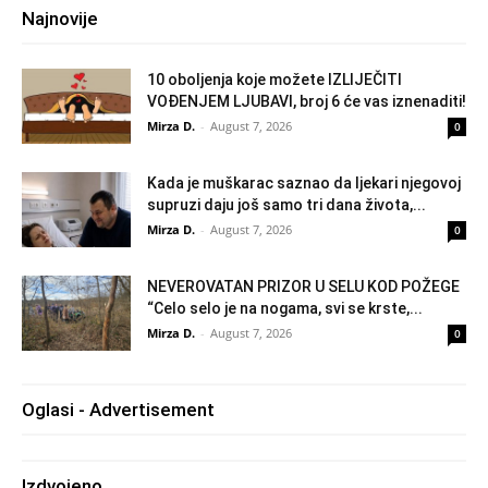
Najnovije
10 oboljenja koje možete IZLIJEČITI
VOĐENJEM LJUBAVI, broj 6 će vas iznenaditi!
Mirza D.
-
August 7, 2026
0
Kada je muškarac saznao da ljekari njegovoj
supruzi daju još samo tri dana života,...
Mirza D.
-
August 7, 2026
0
NEVEROVATAN PRIZOR U SELU KOD POŽEGE
“Celo selo je na nogama, svi se krste,...
Mirza D.
-
August 7, 2026
0
Oglasi - Advertisement
Izdvojeno