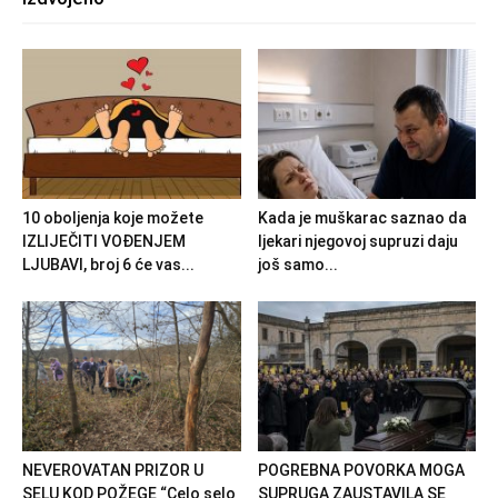
10 oboljenja koje možete
Kada je muškarac saznao da
IZLIJEČITI VOĐENJEM
ljekari njegovoj supruzi daju
LJUBAVI, broj 6 će vas...
još samo...
NEVEROVATAN PRIZOR U
POGREBNA POVORKA MOGA
SELU KOD POŽEGE “Celo selo
SUPRUGA ZAUSTAVILA SE