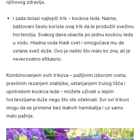
njihovog zdravlja.
I sada dolazi najlepši trik – kockice leda. Naime,
baštovani često koriste ovaj trik da bi produžili svežinu
hortenzija. Svakog dana ubacite po jednu kockicu leda
u vodu. Hladna voda hladi cvet i omogućava mu da
ostane svež duže. Ovo je nešto što malo ko zna, ali je
neverovatno efikasno.
Kombinovanjem ovih trikova – pažljivim izborom cveta,
pravilnim rezanjem stabljike, uklanjanjem trulog lišća i
upotrebom kockica leda – možete uživati u lepim
hortenzijama duže nego što ste očekivali. Svi ovi trikovi
mogu da se primene bez ikakvih hemikalija i uz samo
malo pažnje.