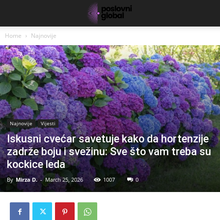
Home
Najnovije
Najnovije
Vijesti
Iskusni cvećar savetuje kako da hortenzije
zadrže boju i svežinu: Sve što vam treba su
kockice leda
By
Mirza D.
-
March 25, 2026
1007
0