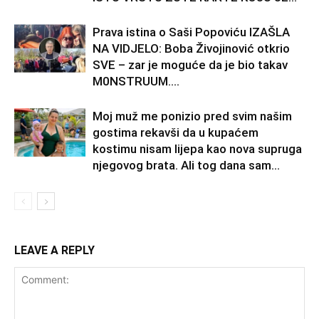
Prava istina o Saši Popoviću IZAŠLA
NA VIDJELO: Boba Živojinović otkrio
SVE – zar je moguće da je bio takav
M0NSTRUUM….
Moj muž me ponizio pred svim našim
gostima rekavši da u kupaćem
kostimu nisam lijepa kao nova supruga
njegovog brata. Ali tog dana sam...
LEAVE A REPLY