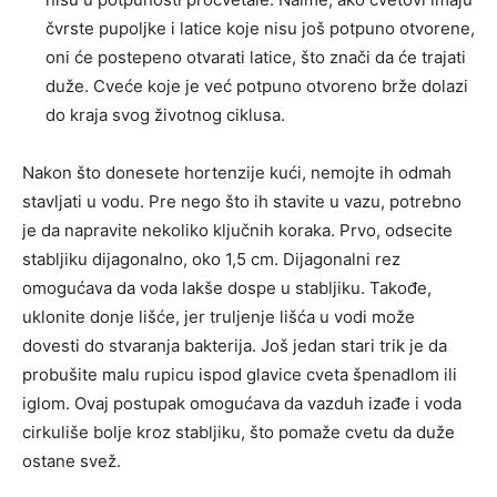
čvrste pupoljke i latice koje nisu još potpuno otvorene,
oni će postepeno otvarati latice, što znači da će trajati
duže. Cveće koje je već potpuno otvoreno brže dolazi
do kraja svog životnog ciklusa.
Nakon što donesete hortenzije kući, nemojte ih odmah
stavljati u vodu. Pre nego što ih stavite u vazu, potrebno
je da napravite nekoliko ključnih koraka. Prvo, odsecite
stabljiku dijagonalno, oko 1,5 cm. Dijagonalni rez
omogućava da voda lakše dospe u stabljiku. Takođe,
uklonite donje lišće, jer truljenje lišća u vodi može
dovesti do stvaranja bakterija. Još jedan stari trik je da
probušite malu rupicu ispod glavice cveta špenadlom ili
iglom. Ovaj postupak omogućava da vazduh izađe i voda
cirkuliše bolje kroz stabljiku, što pomaže cvetu da duže
ostane svež.