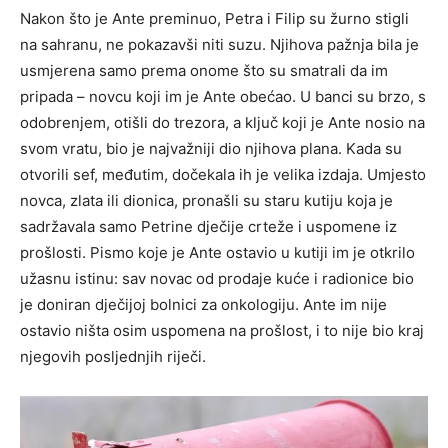
Nakon što je Ante preminuo, Petra i Filip su žurno stigli
na sahranu, ne pokazavši niti suzu. Njihova pažnja bila je
usmjerena samo prema onome što su smatrali da im
pripada – novcu koji im je Ante obećao. U banci su brzo, s
odobrenjem, otišli do trezora, a ključ koji je Ante nosio na
svom vratu, bio je najvažniji dio njihova plana. Kada su
otvorili sef, međutim, dočekala ih je velika izdaja. Umjesto
novca, zlata ili dionica, pronašli su staru kutiju koja je
sadržavala samo Petrine dječije crteže i uspomene iz
prošlosti. Pismo koje je Ante ostavio u kutiji im je otkrilo
užasnu istinu: sav novac od prodaje kuće i radionice bio
je doniran dječijoj bolnici za onkologiju. Ante im nije
ostavio ništa osim uspomena na prošlost, i to nije bio kraj
njegovih posljednjih riječi.