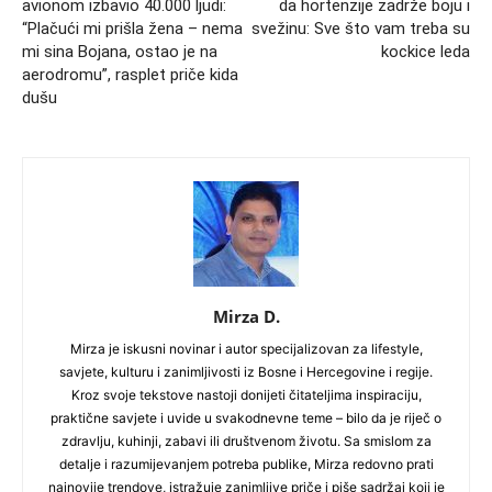
avionom izbavio 40.000 ljudi:
da hortenzije zadrže boju i
“Plačući mi prišla žena – nema
svežinu: Sve što vam treba su
mi sina Bojana, ostao je na
kockice leda
aerodromu”, rasplet priče kida
dušu
Mirza D.
Mirza je iskusni novinar i autor specijalizovan za lifestyle,
savjete, kulturu i zanimljivosti iz Bosne i Hercegovine i regije.
Kroz svoje tekstove nastoji donijeti čitateljima inspiraciju,
praktične savjete i uvide u svakodnevne teme – bilo da je riječ o
zdravlju, kuhinji, zabavi ili društvenom životu. Sa smislom za
detalje i razumijevanjem potreba publike, Mirza redovno prati
najnovije trendove, istražuje zanimljive priče i piše sadržaj koji je