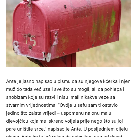
Ante je jasno napisao u pismu da su njegova kćerka i njen
muž do tada već uzeli sve što su mogli, ali da pohlepa i
snobizam koje su razvili nisu imali nikakve veze sa
stvarnim vrijednostima. “Ovdje u sefu sam ti ostavio
jedino što zaista vrijedi – uspomenu na onu malu
djevojčicu koja me iskreno voljela prije nego što su joj
pare uništile srce,” napisao je Ante. U posljednjem dijelu
pisma, Ante im je još rekao da ostavljeni dug od deset