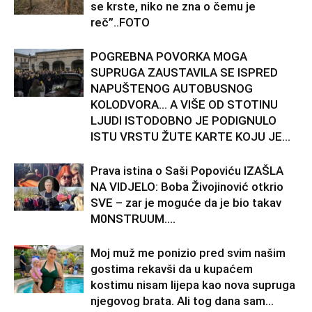
se krste, niko ne zna o čemu je
reč”..FOTO
POGREBNA POVORKA MOGA
SUPRUGA ZAUSTAVILA SE ISPRED
NAPUŠTENOG AUTOBUSNOG
KOLODVORA… A VIŠE OD STOTINU
LJUDI ISTODOBNO JE PODIGNULO
ISTU VRSTU ŽUTE KARTE KOJU JE...
Prava istina o Saši Popoviću IZAŠLA
NA VIDJELO: Boba Živojinović otkrio
SVE – zar je moguće da je bio takav
M0NSTRUUM….
Moj muž me ponizio pred svim našim
gostima rekavši da u kupaćem
kostimu nisam lijepa kao nova supruga
njegovog brata. Ali tog dana sam...