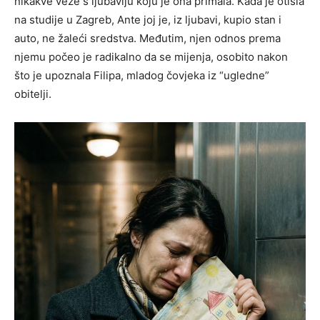
nikakve veze s ljubavlju koju je ona primala. Kada je otišla
na studije u Zagreb, Ante joj je, iz ljubavi, kupio stan i
auto, ne žaleći sredstva. Međutim, njen odnos prema
njemu počeo je radikalno da se mijenja, osobito nakon
što je upoznala Filipa, mladog čovjeka iz “ugledne”
obitelji.