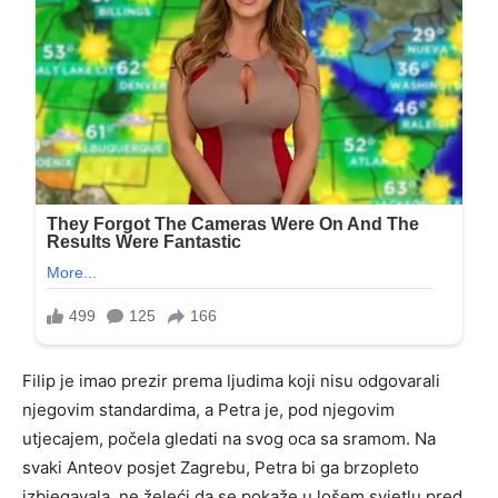
Filip je imao prezir prema ljudima koji nisu odgovarali
njegovim standardima, a Petra je, pod njegovim
utjecajem, počela gledati na svog oca sa sramom. Na
svaki Anteov posjet Zagrebu, Petra bi ga brzopleto
izbjegavala, ne želeći da se pokaže u lošem svjetlu pred