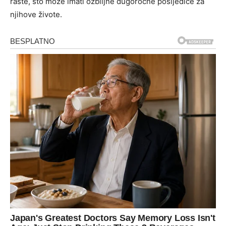
raste, što može imati ozbiljne dugoročne posljedice za
njihove živote.