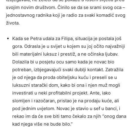
svojim novim društvom. Činilo se da se srami svog oca –
jednostavnog radnika koji je radio za svaki komadić svog
života.
Kada se Petra udala za Filipa, situacija je postala još
gora. Odrasla je u svijet u kojem su joj očito najvažniji
bili materijalni luksuz i prestiž, a ne očinska ljubav.
Dolazila bi u posjetu ocu samo kada je novac bio
potreban, izbjegavajući svaki dublji kontakt. Zatražila
je od njega da proda obiteljsku kuću i preseli se u
luksuzni starački dom, kako bi ona i njen muž mogli
investirati u neki profitabilni projekt. Ante, iako
slomljen i razočaran, pristao je na prodaju kuće, ali
pod jednim uvjetom. Novac je stavio u sef u banci, i
rekao im da će sve biti tamo čekalo za njih “onog dana
kad njega više ne bude bilo.”