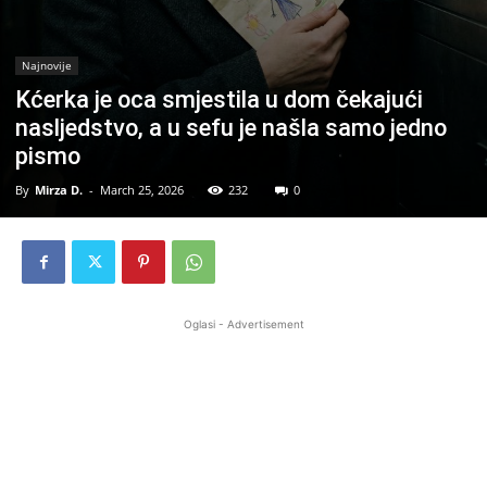
Najnovije
Kćerka je oca smjestila u dom čekajući
nasljedstvo, a u sefu je našla samo jedno
pismo
By
Mirza D.
-
March 25, 2026
232
0
Oglasi - Advertisement