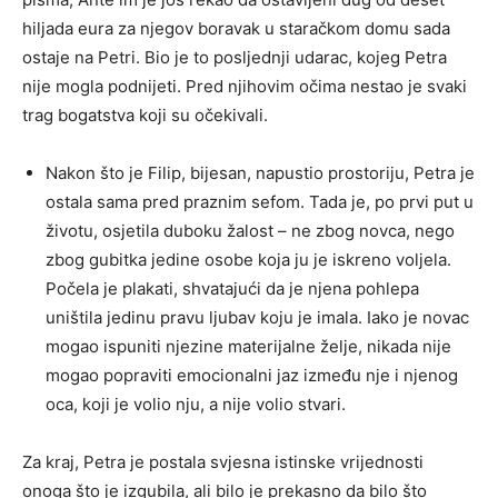
hiljada eura za njegov boravak u staračkom domu sada
ostaje na Petri. Bio je to posljednji udarac, kojeg Petra
nije mogla podnijeti. Pred njihovim očima nestao je svaki
trag bogatstva koji su očekivali.
Nakon što je Filip, bijesan, napustio prostoriju, Petra je
ostala sama pred praznim sefom. Tada je, po prvi put u
životu, osjetila duboku žalost – ne zbog novca, nego
zbog gubitka jedine osobe koja ju je iskreno voljela.
Počela je plakati, shvatajući da je njena pohlepa
uništila jedinu pravu ljubav koju je imala. Iako je novac
mogao ispuniti njezine materijalne želje, nikada nije
mogao popraviti emocionalni jaz između nje i njenog
oca, koji je volio nju, a nije volio stvari.
Za kraj, Petra je postala svjesna istinske vrijednosti
onoga što je izgubila, ali bilo je prekasno da bilo što