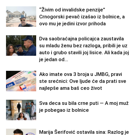
“Živim od invalidske penzije”
Crnogorski pevač izašao iz bolnice, a
ovo mu je jedini izvor prihoda
Dva saobraćajna policajca zaustavila
su mladu ženu bez razloga, pribili je uz
auto i grubo stavili joj lisice. Ali kada joj
je jedan od...
Ako imate ova 3 broja u JMBG, pravi
ste srećnici: Ove ljude će da prati sve
najlepše ama baš ceo život
Sva deca su bila crne puti — A moj muž
je pobegao iz bolnice
Marija Šerifović ostavila sina: Razlog je