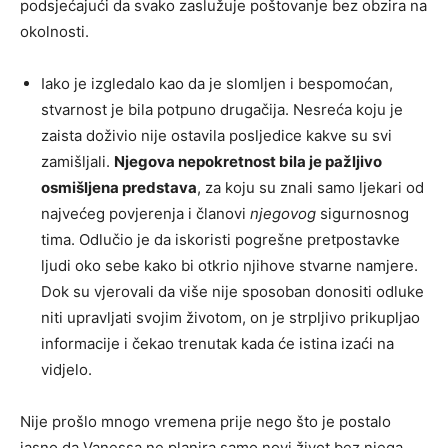
podsjećajući da svako zaslužuje poštovanje bez obzira na
okolnosti.
Iako je izgledalo kao da je slomljen i bespomoćan,
stvarnost je bila potpuno drugačija. Nesreća koju je
zaista doživio nije ostavila posljedice kakve su svi
zamišljali.
Njegova nepokretnost bila je pažljivo
osmišljena predstava
, za koju su znali samo ljekari od
najvećeg povjerenja i članovi
njegovog
sigurnosnog
tima. Odlučio je da iskoristi pogrešne pretpostavke
ljudi oko sebe kako bi otkrio njihove stvarne namjere.
Dok su vjerovali da više nije sposoban donositi odluke
niti upravljati svojim životom, on je strpljivo prikupljao
informacije i čekao trenutak kada će istina izaći na
vidjelo.
Nije prošlo mnogo vremena prije nego što je postalo
jasno da Vanessa ne planira samo novi život bez njega.