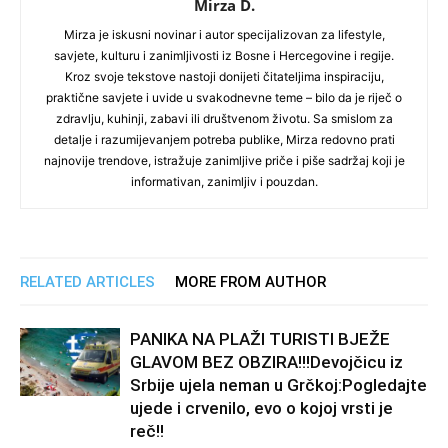
Mirza D.
Mirza je iskusni novinar i autor specijalizovan za lifestyle,
savjete, kulturu i zanimljivosti iz Bosne i Hercegovine i regije.
Kroz svoje tekstove nastoji donijeti čitateljima inspiraciju,
praktične savjete i uvide u svakodnevne teme – bilo da je riječ o
zdravlju, kuhinji, zabavi ili društvenom životu. Sa smislom za
detalje i razumijevanjem potreba publike, Mirza redovno prati
najnovije trendove, istražuje zanimljive priče i piše sadržaj koji je
informativan, zanimljiv i pouzdan.
RELATED ARTICLES
MORE FROM AUTHOR
PANIKA NA PLAŽI TURISTI BJEŽE
GLAVOM BEZ OBZIRA!!!Devojčicu iz
Srbije ujela neman u Grčkoj:Pogledajte
ujede i crvenilo, evo o kojoj vrsti je
reč!!