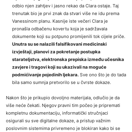
odbio njen zahtjev i jasno rekao da Clara ostaje. Taj
trenutak bio je prvi znak da stvari više ne idu prema
Vanessinom planu. Kasnije iste večeri Clara je
pronašla odbačenu kovertu koja je sadržavala
dokumente koji su potpuno promijenili tok cijele priče.
Unutra su se nalazili falsifikovani medicinski
izvještaji, planovi za pokretanje postupka
starateljstva, elektronska prepiska između učesnika
zavjere i tragovi koji su ukazivali na moguće
podmićivanje pojedinih ljekara.
Sve ono što je do tada
bila samo sumnja pretvorilo se u čvrste dokaze.
Nakon što je prikupio dovoljno materijala, odlučio je da
više neće čekati. Njegov pravni tim počeo je pripremati
kompletnu dokumentaciju, informatički stručnjaci
osigurali su sve digitalne dokaze, a pristup važnim
poslovnim sistemima privremeno je blokiran kako bi se