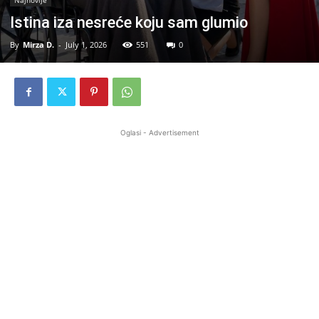
Najnovije
Istina iza nesreće koju sam glumio
By
Mirza D.
-
July 1, 2026
551
0
Oglasi - Advertisement