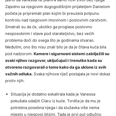
Zajedno sa njegovim dugogodišnjim prijateljem Danielom
počela je pripremati plan kojim bi preuzela potpunu
kontrolu nad njegovom imovinom i poslovnim carstvom.
Smatrali su da će, ukoliko ga proglase poslovno
nesposobnim i stave pod starateljstvo, bez većih
problema doći do svega što je godinama stvarao.
Međutim, ono što nisu znali bilo je da je čitava kuća bila
pod nadzorom.
Kamere i sigurnosni sistemi zabilježili su
svaki njihov razgovor, uključujući i trenutke kada su
otvoreno razgovarali o tome kako da ga uklone iz svih
važnih odluka.
Svaka njihova riječ postajala je novi dokaz
protiv njih.
Situacija je dodatno eskalirala kada je Vanessa
pokušala udaljiti Claru iz kuće. Tvrdila je da mu je
potrebna posebna njega i da služavka više nema
mjesto u njegovoj blizini. Tada je prvi put odlučno