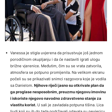
Vanessa je stigla uvjerena da prisustvuje još jednom
porodičnom okupljanju i da će nastaviti igrati ulogu
brižne vjerenice. Međutim, čim su se vrata zatvorila,
atmosfera se potpuno promijenila. Na velikom ekranu
počeli su se prikazivati snimci razgovora koje je vodila
sa Danielom.
Njihove riječi jasno su otkrivale plan da
ga proglase nesposobnim, preuzmu njegovu imovinu
i iskoriste njegovo navodno zdravstveno stanje za
vlastitu korist.
U sali je zavladala potpuna tišina. Lica
ljudi koji su ih do tada podržavali odavala su nevjericu,