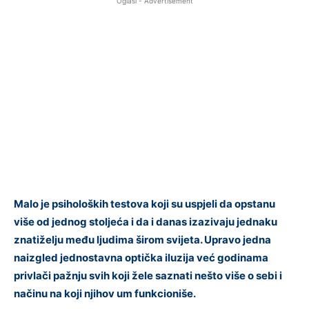
Oglasi - Advertisement
Malo je psiholoških testova koji su uspjeli da opstanu
više od jednog stoljeća i da i danas izazivaju jednaku
znatiželju među ljudima širom svijeta. Upravo jedna
naizgled jednostavna optička iluzija već godinama
privlači pažnju svih koji žele saznati nešto više o sebi i
načinu na koji njihov um funkcioniše.