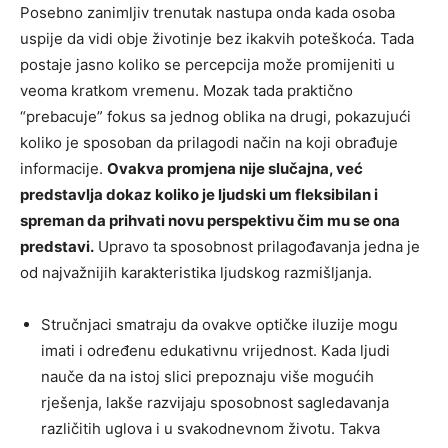
Posebno zanimljiv trenutak nastupa onda kada osoba
uspije da vidi obje životinje bez ikakvih poteškoća. Tada
postaje jasno koliko se percepcija može promijeniti u
veoma kratkom vremenu. Mozak tada praktično
“prebacuje” fokus sa jednog oblika na drugi, pokazujući
koliko je sposoban da prilagodi način na koji obrađuje
informacije.
Ovakva promjena nije slučajna, već
predstavlja dokaz koliko je ljudski um fleksibilan i
spreman da prihvati novu perspektivu čim mu se ona
predstavi.
Upravo ta sposobnost prilagođavanja jedna je
od najvažnijih karakteristika ljudskog razmišljanja.
Stručnjaci smatraju da ovakve optičke iluzije mogu
imati i određenu edukativnu vrijednost. Kada ljudi
nauče da na istoj slici prepoznaju više mogućih
rješenja, lakše razvijaju sposobnost sagledavanja
različitih uglova i u svakodnevnom životu. Takva