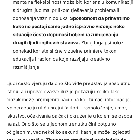
mentalna fleksibilnost može biti korisna u komunikaciji
s drugim ljudima, prilikom rješavanja problema ili
donošenja važnih odluka.
Sposobnost da prihvatimo
kako ne postoji samo jedno ispravno viđenje neke
situacije često doprinosi boljem razumijevanju
drugih ljudi i njihovih stavova.
Zbog toga psiholozi
ponekad koriste slične vizuelne primjere tokom
edukacija i radionica koje razvijaju kreativno
razmišljanje.
Ljudi često vjeruju da ono što vide predstavlja apsolutnu
istinu, ali upravo ovakve iluzije pokazuju koliko lako
mozak može promijeniti način na koji tumači informacije.
Na percepciju utiču brojni faktori – raspoloženje, umor,
iskustvo, očekivanja pa čak i okruženje u kojem se osoba
nalazi. Ono što se u jednom trenutku čini potpuno
očiglednim, već nekoliko sekundi kasnije može izgledati