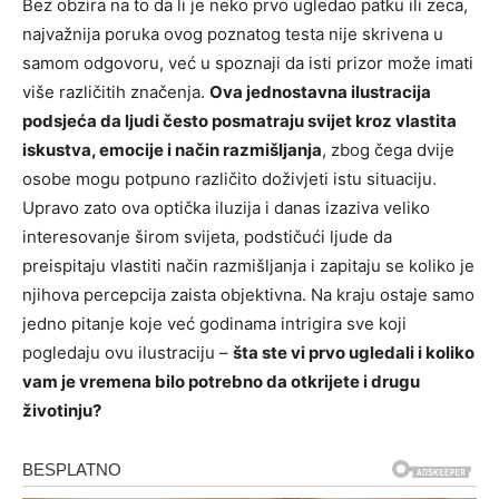
Bez obzira na to da li je neko prvo ugledao patku ili zeca,
najvažnija poruka ovog poznatog testa nije skrivena u
samom odgovoru, već u spoznaji da isti prizor može imati
više različitih značenja.
Ova jednostavna ilustracija
podsjeća da ljudi često posmatraju svijet kroz vlastita
iskustva, emocije i način razmišljanja
, zbog čega dvije
osobe mogu potpuno različito doživjeti istu situaciju.
Upravo zato ova optička iluzija i danas izaziva veliko
interesovanje širom svijeta, podstičući ljude da
preispitaju vlastiti način razmišljanja i zapitaju se koliko je
njihova percepcija zaista objektivna. Na kraju ostaje samo
jedno pitanje koje već godinama intrigira sve koji
pogledaju ovu ilustraciju –
šta ste vi prvo ugledali i koliko
vam je vremena bilo potrebno da otkrijete i drugu
životinju?