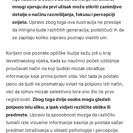
mnogi vjeruju da prvi utisak može otkriti zanimljive
detalje o načinu razmišljanja, fokusu i percepciji
svijeta.
Upravo zbog toga ova ilustracija ne prestaje
da intrigira ljude različitih generacija, podstičući ih da
se zapitaju koliko zapravo poznaju vlastiti um.
Korijeni ove poznate optičke iluzije sežu još u kraj
devetnaestog vijeka, kada su naučnici počeli ozbiljnije
proučavati način na koji ljudski mozak obrađuje
informacije koje prima putem vida. Već tada je postalo
jasno da ljudi ne posmatraju svijet na potpuno isti način,
već da njihov mozak selektivno bira ono što će prvo
registrovati.
Zbog toga dvije osobe mogu gledati
potpuno istu sliku, a ipak vidjeti različite oblike ili
predmete.
Upravo ta sposobnost mozga da različito
tumači iste vizuelne informacije kasnije je postala važan
predmet istraživanja u oblasti psihologije i percepcije.