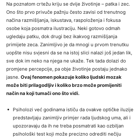
Na poznatom crtežu kriju se dvije životinje – patka i zec.
Ono što prvo privuče pažnju često zavisi od trenutnog
načina razmišljanja, iskustava, raspoloženja i fokusa
osobe koja posmatra ilustraciju. Neki gotovo odmah
ugledaju patku, dok drugi bez ikakvog razmišljanja
primijete zeca. Zanimljivo je da mnogi u prvom trenutku
uopšte nisu svjesni da se na istoj slici nalazi još jedan lik,
sve dok im neko na njega ne ukaže. Tek tada dolazi do
promjene percepcije, pa obje životinje postaju jednako
jasne.
Ovaj fenomen pokazuje koliko ljudski mozak
može biti prilagodljiv i koliko brzo može promijeniti
način na koji tumači ono što vidi.
Psiholozi već godinama ističu da ovakve optičke iluzije
predstavljaju zanimljiv primjer rada ljudskog uma, ali i
upozoravaju da ih ne treba posmatrati kao ozbiljan
psihološki test koji može precizno odrediti nečiju