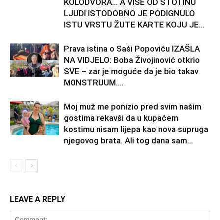
KOLODVORA… A VIŠE OD STOTINU
LJUDI ISTODOBNO JE PODIGNULO
ISTU VRSTU ŽUTE KARTE KOJU JE...
Prava istina o Saši Popoviću IZAŠLA
NA VIDJELO: Boba Živojinović otkrio
SVE – zar je moguće da je bio takav
M0NSTRUUM….
Moj muž me ponizio pred svim našim
gostima rekavši da u kupaćem
kostimu nisam lijepa kao nova supruga
njegovog brata. Ali tog dana sam...
LEAVE A REPLY