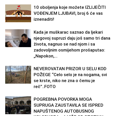
10 oboljenja koje možete IZLIJEČITI
VOĐENJEM LJUBAVI, broj 6 će vas
iznenaditi!
Kada je muškarac saznao da ljekari
njegovoj supruzi daju još samo tri dana
života, nagnuo se nad njom i sa
zadovoljnim osmijehom prošaputao:
„Napokon,...
NEVEROVATAN PRIZOR U SELU KOD
POŽEGE “Celo selo je na nogama, svi
se krste, niko ne zna o čemu je
reč”..FOTO
POGREBNA POVORKA MOGA
SUPRUGA ZAUSTAVILA SE ISPRED
NAPUŠTENOG AUTOBUSNOG