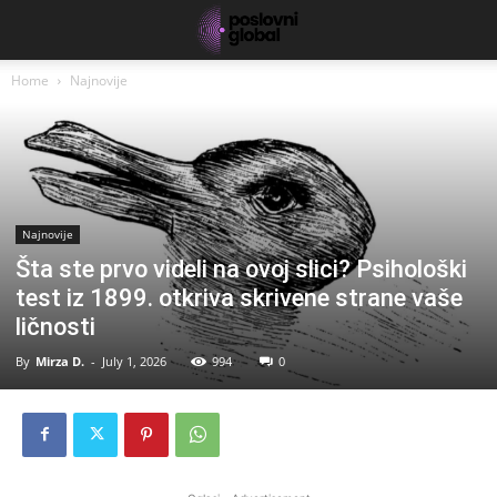
Home
Najnovije
Najnovije
Šta ste prvo videli na ovoj slici? Psihološki
test iz 1899. otkriva skrivene strane vaše
ličnosti
By
Mirza D.
-
July 1, 2026
994
0