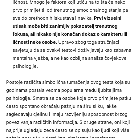
ličnost. Mnogo je faktora koji utiču na to šta će neko
prvo primijetiti, od trenutnog emocionalnog stanja pa
sve do prethodnih iskustava i navika.
Prvi vizuelni
utisak može biti zanimljiv pokazatelj trenutnog
fokusa, ali nikako nije konačan dokaz o karakteru ili
ličnosti neke osobe.
Upravo zbog toga stručnjaci
savjetuju da se ovakvi testovi doživljavaju kao zabavna
mentalna vježba, a ne kao ozbiljna analiza čovjekove
psihologije.
Postoje različita simbolična tumačenja ovog testa koja su
godinama postala veoma popularna među ljubiteljima
psihologije. Smatra se da osobe koje prvo primijete patku
često spontano obraćaju pažnju na širu sliku, lakše
sagledavaju cjelinu i imaju razvijeniju sposobnost brzog
povezivanja različitih informacija. S druge strane, oni koji
najprije ugledaju zeca često se opisuju kao ljudi koji više