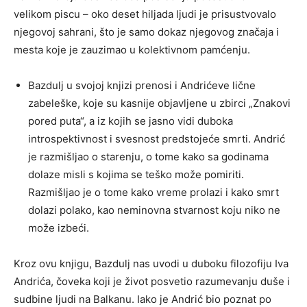
velikom piscu – oko deset hiljada ljudi je prisustvovalo
njegovoj sahrani, što je samo dokaz njegovog značaja i
mesta koje je zauzimao u kolektivnom pamćenju.
Bazdulj u svojoj knjizi prenosi i Andrićeve lične
zabeleške, koje su kasnije objavljene u zbirci „Znakovi
pored puta“, a iz kojih se jasno vidi duboka
introspektivnost i svesnost predstojeće smrti. Andrić
je razmišljao o starenju, o tome kako sa godinama
dolaze misli s kojima se teško može pomiriti.
Razmišljao je o tome kako vreme prolazi i kako smrt
dolazi polako, kao neminovna stvarnost koju niko ne
može izbeći.
Kroz ovu knjigu, Bazdulj nas uvodi u duboku filozofiju Iva
Andrića, čoveka koji je život posvetio razumevanju duše i
sudbine ljudi na Balkanu. Iako je Andrić bio poznat po