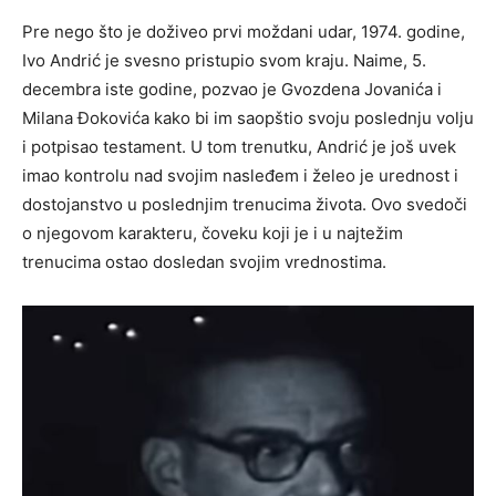
Pre nego što je doživeo prvi moždani udar, 1974. godine,
Ivo Andrić je svesno pristupio svom kraju. Naime, 5.
decembra iste godine, pozvao je Gvozdena Jovanića i
Milana Đokovića kako bi im saopštio svoju poslednju volju
i potpisao testament. U tom trenutku, Andrić je još uvek
imao kontrolu nad svojim nasleđem i želeo je urednost i
dostojanstvo u poslednjim trenucima života. Ovo svedoči
o njegovom karakteru, čoveku koji je i u najtežim
trenucima ostao dosledan svojim vrednostima.