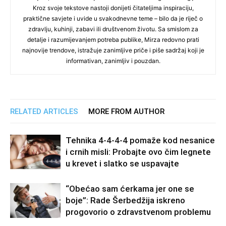
Kroz svoje tekstove nastoji donijeti čitateljima inspiraciju,
praktične savjete i uvide u svakodnevne teme – bilo da je riječ o
zdravlju, kuhinji, zabavi ili društvenom životu. Sa smislom za
detalje i razumijevanjem potreba publike, Mirza redovno prati
najnovije trendove, istražuje zanimljive priče i piše sadržaj koji je
informativan, zanimljiv i pouzdan.
RELATED ARTICLES
MORE FROM AUTHOR
Tehnika 4-4-4-4 pomaže kod nesanice
i crnih misli: Probajte ovo čim legnete
u krevet i slatko se uspavajte
“Obećao sam ćerkama jer one se
boje”: Rade Šerbedžija iskreno
progovorio o zdravstvenom problemu