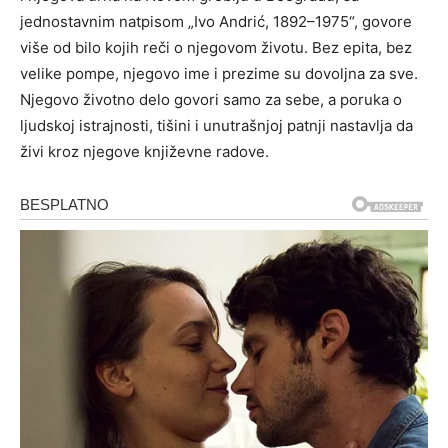
jednostavnim natpisom „Ivo Andrić, 1892–1975“, govore
više od bilo kojih reči o njegovom životu. Bez epita, bez
velike pompe, njegovo ime i prezime su dovoljna za sve.
Njegovo životno delo govori samo za sebe, a poruka o
ljudskoj istrajnosti, tišini i unutrašnjoj patnji nastavlja da
živi kroz njegove književne radove.