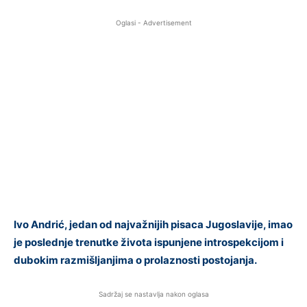
Oglasi - Advertisement
Ivo Andrić, jedan od najvažnijih pisaca Jugoslavije, imao
je poslednje trenutke života ispunjene introspekcijom i
dubokim razmišljanjima o prolaznosti postojanja.
Sadržaj se nastavlja nakon oglasa