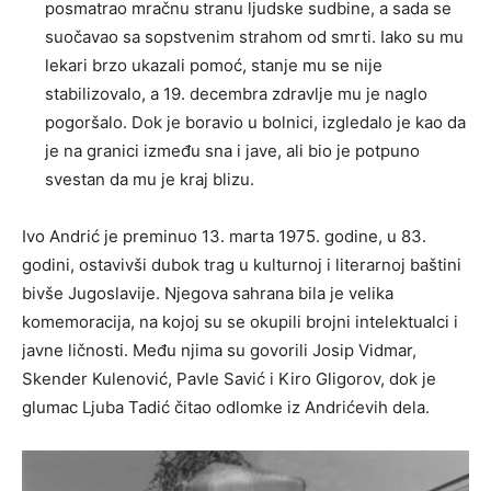
posmatrao mračnu stranu ljudske sudbine, a sada se
suočavao sa sopstvenim strahom od smrti. Iako su mu
lekari brzo ukazali pomoć, stanje mu se nije
stabilizovalo, a 19. decembra zdravlje mu je naglo
pogoršalo. Dok je boravio u bolnici, izgledalo je kao da
je na granici između sna i jave, ali bio je potpuno
svestan da mu je kraj blizu.
Ivo Andrić je preminuo 13. marta 1975. godine, u 83.
godini, ostavivši dubok trag u kulturnoj i literarnoj baštini
bivše Jugoslavije. Njegova sahrana bila je velika
komemoracija, na kojoj su se okupili brojni intelektualci i
javne ličnosti. Među njima su govorili Josip Vidmar,
Skender Kulenović, Pavle Savić i Kiro Gligorov, dok je
glumac Ljuba Tadić čitao odlomke iz Andrićevih dela.