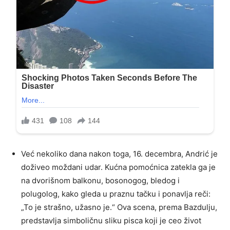
Već nekoliko dana nakon toga, 16. decembra, Andrić je
doživeo moždani udar. Kućna pomoćnica zatekla ga je
na dvorišnom balkonu, bosonogog, bledog i
polugolog, kako gleda u praznu tačku i ponavlja reči:
„To je strašno, užasno je.“ Ova scena, prema Bazdulju,
predstavlja simboličnu sliku pisca koji je ceo život