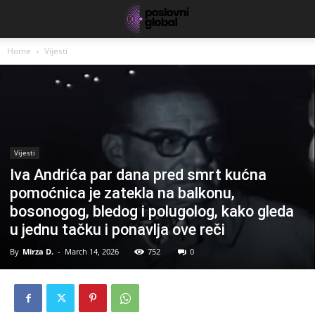
Home
Vijesti
Vijesti
Iva Andrića par dana pred smrt kućna
pomoćnica je zatekla na balkonu,
bosonogog, bledog i polugolog, kako gleda
u jednu tačku i ponavlja ove reči
By
Mirza D.
-
March 14, 2026
752
0