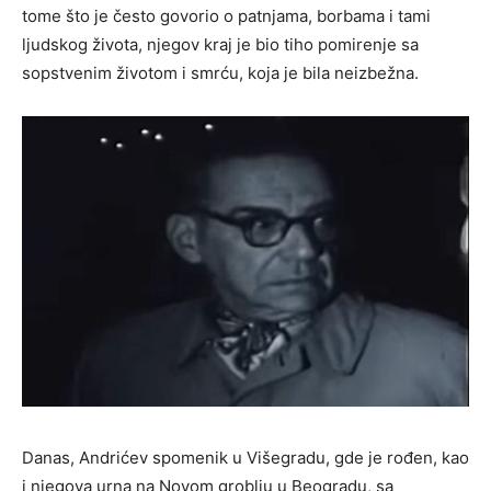
tome što je često govorio o patnjama, borbama i tami
ljudskog života, njegov kraj je bio tiho pomirenje sa
sopstvenim životom i smrću, koja je bila neizbežna.
Danas, Andrićev spomenik u Višegradu, gde je rođen, kao
i njegova urna na Novom groblju u Beogradu, sa