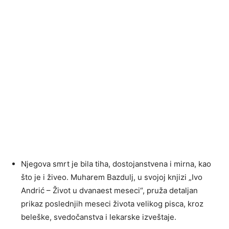
Njegova smrt je bila tiha, dostojanstvena i mirna, kao
što je i živeo. Muharem Bazdulj, u svojoj knjizi „Ivo
Andrić – Život u dvanaest meseci“, pruža detaljan
prikaz poslednjih meseci života velikog pisca, kroz
beleške, svedočanstva i lekarske izveštaje.