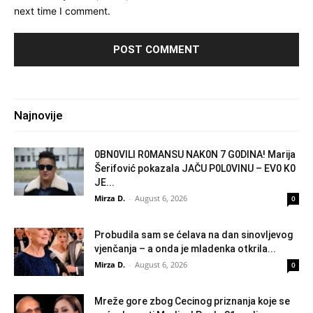
next time I comment.
Najnovije
0BN0VlLl R0MANSU NAK0N 7 G0DlNA! Marija
Šerifović pokazala JAČU P0L0VINU – EV0 K0
JE...
Mirza D.
-
August 6, 2026
0
Probudila sam se ćelava na dan sinovljevog
vjenčanja – a onda je mladenka otkrila...
Mirza D.
-
August 6, 2026
0
Mreže gore zbog Cecinog priznanja koje se