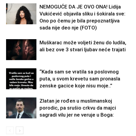
NEMOGUĆE DA JE OVO ONA! Lidija
Vukićević objavila sliku i šokirala sve:
Ono po čemu je bila prepoznatljiva
sada nije deo nje (FOTO)
Muškarac može voljeti ženu do ludila,
ali bez ove 3 stvari ljubav neće trajati
“Kada sam se vratila sa poslovnog
puta, u svom krevetu sam pronasla
zenske gacice koje nisu moje..”
Zlatan je rođen u muslimanskoj
porodic, pa srušio crkvu da majci
sagradi vilu jer ne veruje u Boga: