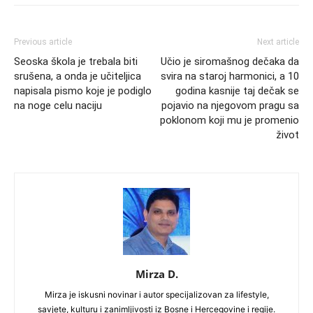
Previous article
Next article
Seoska škola je trebala biti
Učio je siromašnog dečaka da
srušena, a onda je učiteljica
svira na staroj harmonici, a 10
napisala pismo koje je podiglo
godina kasnije taj dečak se
na noge celu naciju
pojavio na njegovom pragu sa
poklonom koji mu je promenio
život
Mirza D.
Mirza je iskusni novinar i autor specijalizovan za lifestyle,
savjete, kulturu i zanimljivosti iz Bosne i Hercegovine i regije.