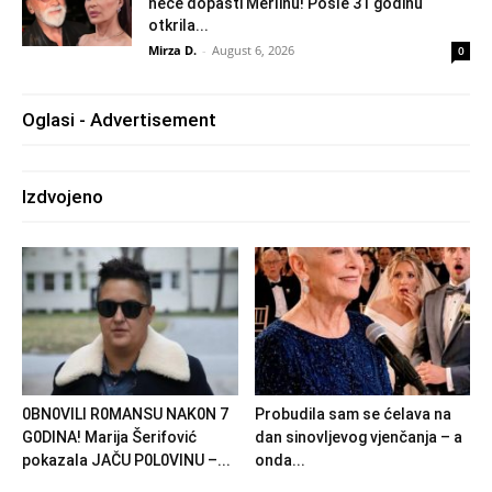
neće dopasti Merlinu! Posle 31 godinu
otkrila...
Mirza D.
-
August 6, 2026
0
Oglasi - Advertisement
Izdvojeno
0BN0VlLl R0MANSU NAK0N 7
Probudila sam se ćelava na
G0DlNA! Marija Šerifović
dan sinovljevog vjenčanja – a
pokazala JAČU P0L0VINU –...
onda...