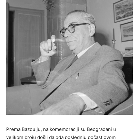
Prema Bazdulju, na komemoraciji su Beograđani u
velikom broju došli da oda poslednju počast ovom