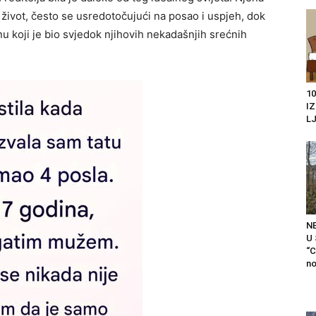
 život, često se usredotočujući na posao i uspjeh, dok
nu koji je bio svjedok njihovih nekadašnjih srećnih
10
I
LJ
N
U
“C
no