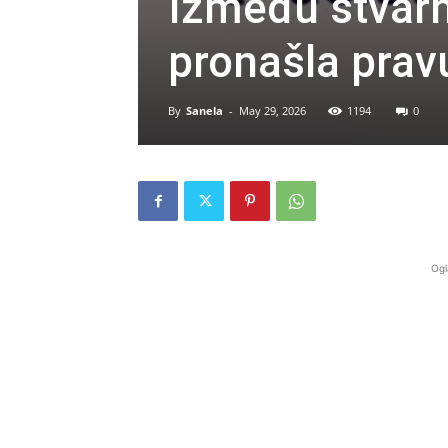
Između stvarno
pronašla prav
By
Sanela
-
May 29, 2026
1194
0
Ogl