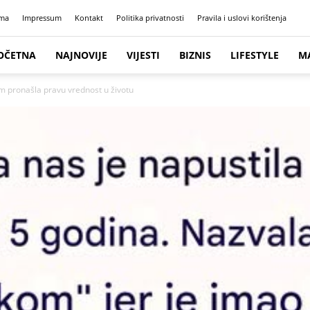
ma
Impressum
Kontakt
Politika privatnosti
Pravila i uslovi korištenja
OČETNA
NAJNOVIJE
VIJESTI
BIZNIS
LIFESTYLE
M
sam pronašla pravu vrednost u životu