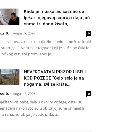
Kada je muškarac saznao da
ljekari njegovoj supruzi daju još
samo tri dana života,...
rza D.
-
August 7, 2026
0
a je vjerovala da se u najtežim danima može osloniti
 supruga Olivera, ali razgovor koji je slučajno čula iz
lničkog kreveta promijenio je...
NEVEROVATAN PRIZOR U SELU
KOD POŽEGE “Celo selo je na
nogama, svi se krste,...
rza D.
-
August 7, 2026
0
eštani Visibabe, sela u okolini Požege, ostali su
nenađeni nakon što su u obližnjoj šumi primijetili
ru i snažno izbijanje vode iz tla, a...