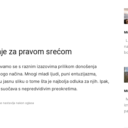
Mi
Li
na
anje za pravom srećom
bo
avamo se s raznim izazovima prilikom donošenja
ogo načina. Mnogi mladi ljudi, puni entuzijazma,
jasnu sliku o tome šta je najbolja odluka za njih. Ipak,
s suočava s nepredvidivim preokretima.
Mi
Mj
se nastavlja nakon oglasa
iz
pa