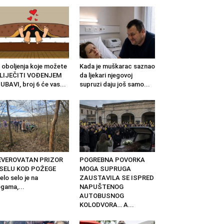
 oboljenja koje možete
Kada je muškarac saznao
ZLIJEČITI VOĐENJEM
da ljekari njegovoj
UBAVI, broj 6 će vas...
supruzi daju još samo...
EVEROVATAN PRIZOR
POGREBNA POVORKA
 SELU KOD POŽEGE
MOGA SUPRUGA
elo selo je na
ZAUSTAVILA SE ISPRED
gama,...
NAPUŠTENOG
AUTOBUSNOG
KOLODVORA… A...