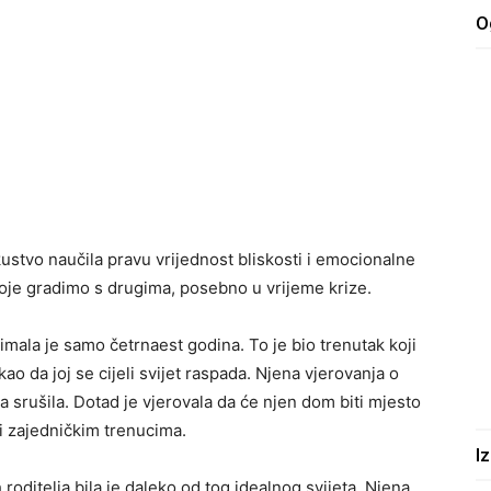
O
skustvo naučila pravu vrijednost bliskosti i emocionalne
koje gradimo s drugima, posebno u vrijeme krize.
, imala je samo četrnaest godina. To je bio trenutak koji
kao da joj se cijeli svijet raspada. Njena vjerovanja o
ja srušila. Dotad je vjerovala da će njen dom biti mjesto
 i zajedničkim trenucima.
I
roditelja bila je daleko od tog idealnog svijeta. Njena