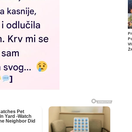
Pr
P
VI
Ži