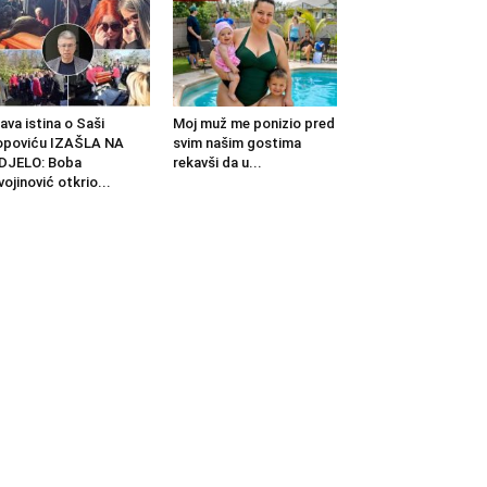
ava istina o Saši
Moj muž me ponizio pred
opoviću IZAŠLA NA
svim našim gostima
DJELO: Boba
rekavši da u...
vojinović otkrio...