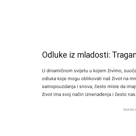
Odluke iz mladosti: Trag
U dinamičnom svijetu u kojem živimo, suoč
odluka koje mogu oblikovati naš život na mn
samopouzdanja i snova, često misle da imaju 
život ima svoj način iznenađenja i često na
Sadržaj 