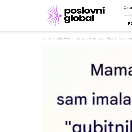
Poslovni
O na
portal
P
Home
Lifestyle
Između stvarnosti i iluzije: Kako 