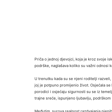
Priča o jednoj djevojci, koja je kroz svoje i
podrške, naglašava koliko su važni odnosi 
U trenutku kada su se njeni roditelji razveli
joj je potpuno promijenio život. Osjećala se 
porodici i osjećaju sigurnosti su se iz temel
trajne sreće, ispunjeno ljubavlju, podrškom
Međutim, surova realnost razdvajanja njenih 