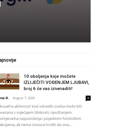
m
ajnovije
10 oboljenja koje možete
IZLIJEČITI VOĐENJEM LJUBAVI,
broj 6 će vas iznenaditi!
rza D.
-
August 7, 2026
0
ksualna aktivnost kod odraslih osoba može biti
vezana s osjećajem bliskosti, opuštanjem,
omjenama raspoloženja i pojedinim fiziološkim
akcijama, ali nema osnova tvrditi da ona...