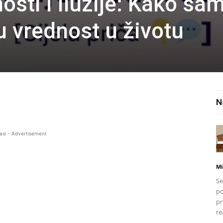
sti i iluzije: Kako sa
u vrednost u životu
N
asi - Advertisement
Mi
Se
po
pr
re