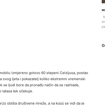
Mi
Mj
iz
pa
O
omobilu izmjereno gotovo 60 stepeni Celzijusa, postao
na ovog ljeta i pokazatelj koliko ekstremni vremenski
ok se ljudi bore da pronađu način da se rashlade,
o talasa tek očekuje.
brzo obišla društvene mreže, a na kojoj se vidi da je