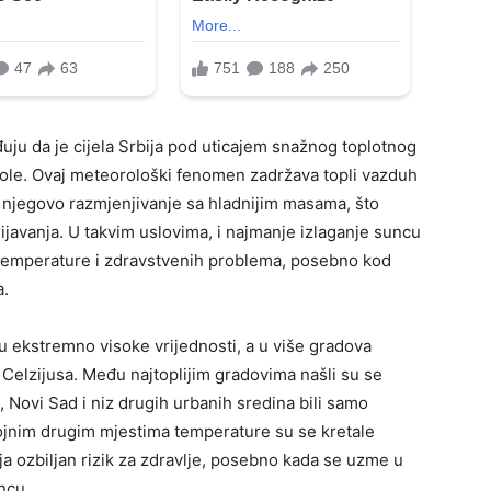
ju da je cijela Srbija pod uticajem snažnog toplotnog
kupole. Ovaj meteorološki fenomen zadržava topli vazduh
 njegovo razmjenjivanje sa hladnijim masama, što
ijavanja. U takvim uslovima, i najmanje izlaganje suncu
 temperature i zdravstvenih problema, posebno kod
a.
 su ekstremno visoke vrijednosti, a u više gradova
i Celzijusa. Među najtoplijim gradovima našli su se
, Novi Sad i niz drugih urbanih sredina bili samo
rojnim drugim mjestima temperature su se kretale
lja ozbiljan rizik za zdravlje, posebno kada se uzme u
ncu.