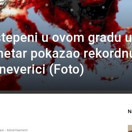
tepeni u ovom gradu u
metar pokazao rekordn
 neverici (Foto)
N
asi - Advertisement