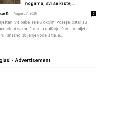
nogama, svi se krste,...
rza D.
-
August 7, 2026
0
eštani Visibabe, sela u okolini Požege, ostali su
nenađeni nakon što su u obližnjoj šumi primijetili
ru i snažno izbijanje vode iz tla, a...
glasi - Advertisement