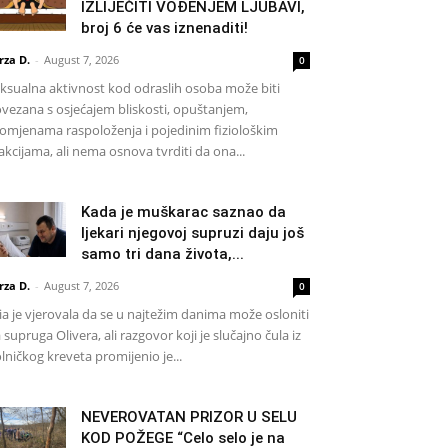
IZLIJEČITI VOĐENJEM LJUBAVI,
broj 6 će vas iznenaditi!
rza D.
-
August 7, 2026
0
ksualna aktivnost kod odraslih osoba može biti
vezana s osjećajem bliskosti, opuštanjem,
omjenama raspoloženja i pojedinim fiziološkim
akcijama, ali nema osnova tvrditi da ona...
Kada je muškarac saznao da
ljekari njegovoj supruzi daju još
samo tri dana života,...
rza D.
-
August 7, 2026
0
a je vjerovala da se u najtežim danima može osloniti
 supruga Olivera, ali razgovor koji je slučajno čula iz
lničkog kreveta promijenio je...
NEVEROVATAN PRIZOR U SELU
KOD POŽEGE “Celo selo je na