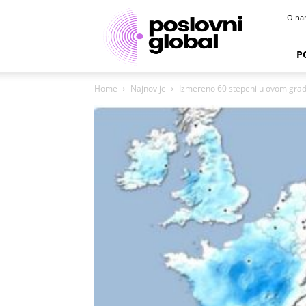
Poslovni
O na
portal
P
Home
Najnovije
Izmereno 60 stepeni u ovom gradu