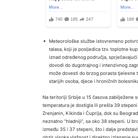
Meteorološke službe istovremeno potvrđu
talasa, koji je posljedica tzv. toplotne 
iznad određenog područja, sprječavajući
dovodi do dugotrajnog i intenzivnog zagr
može dovesti do brzog porasta tjelesne
starijih osoba, djece i hroničnih bolesnik
Na teritoriji Srbije u 15 časova zabilježene
temperatura je dostigla ili prešla 39 stepen
Zrenjanin, Kikinda i Ćuprija, dok su Beograd
neznatno “hladniji”, sa oko 38 stepeni. U b
između 35 i 37 stepeni, što i dalje predstav
obzir visoka vlažnost i direktno izlaganje su