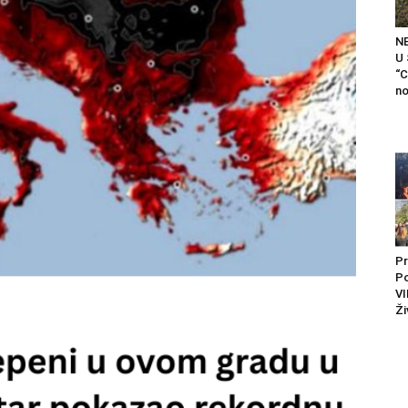
N
U
“C
no
Pr
P
VI
Ži