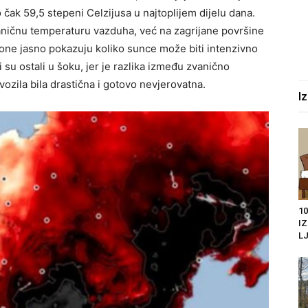
ak 59,5 stepeni Celzijusa u najtoplijem dijelu dana.
aničnu temperaturu vazduha, već na zagrijane površine
one jasno pokazuju koliko sunce može biti intenzivno
 su ostali u šoku, jer je razlika između zvanično
ozila bila drastična i gotovo nevjerovatna.
I
10
I
LJ