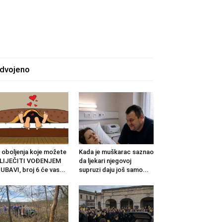
zdvojeno
 oboljenja koje možete
Kada je muškarac saznao
ZLIJEČITI VOĐENJEM
da ljekari njegovoj
UBAVI, broj 6 će vas...
supruzi daju još samo...