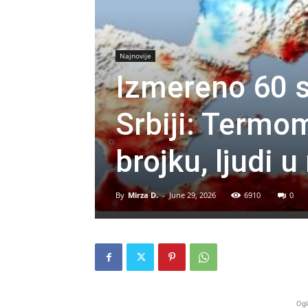
Najnovije
Izmereno 60 s
Srbiji: Termo
brojku, ljudi u
By
Mirza D.
-
June 29, 2026
6910
0
Ogl