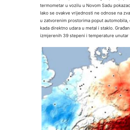
termometar u vozilu u Novom Sadu pokazao č
Iako se ovakve vrijednosti ne odnose na zv
u zatvorenim prostorima poput automobila, 
kada direktno udara u metal i staklo. Građani
izmjerenih 39 stepeni i temperature unutar v