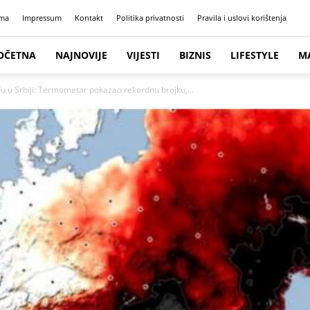
ma
Impressum
Kontakt
Politika privatnosti
Pravila i uslovi korištenja
OČETNA
NAJNOVIJE
VIJESTI
BIZNIS
LIFESTYLE
M
 u Srbiji: Termometar pokazao rekordnu brojku,...