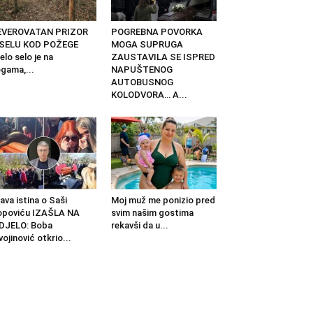
EVEROVATAN PRIZOR
POGREBNA POVORKA
 SELU KOD POŽEGE
MOGA SUPRUGA
elo selo je na
ZAUSTAVILA SE ISPRED
gama,...
NAPUŠTENOG
AUTOBUSNOG
KOLODVORA… A...
ava istina o Saši
Moj muž me ponizio pred
opoviću IZAŠLA NA
svim našim gostima
DJELO: Boba
rekavši da u...
vojinović otkrio...