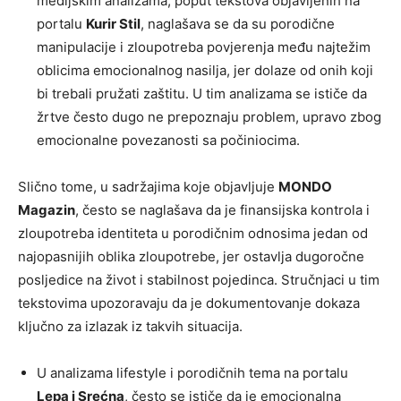
medijskim analizama, poput tekstova objavljenih na
portalu
Kurir Stil
, naglašava se da su porodične
manipulacije i zloupotreba povjerenja među najtežim
oblicima emocionalnog nasilja, jer dolaze od onih koji
bi trebali pružati zaštitu. U tim analizama se ističe da
žrtve često dugo ne prepoznaju problem, upravo zbog
emocionalne povezanosti sa počiniocima.
Slično tome, u sadržajima koje objavljuje
MONDO
Magazin
, često se naglašava da je finansijska kontrola i
zloupotreba identiteta u porodičnim odnosima jedan od
najopasnijih oblika zloupotrebe, jer ostavlja dugoročne
posljedice na život i stabilnost pojedinca. Stručnjaci u tim
tekstovima upozoravaju da je dokumentovanje dokaza
ključno za izlazak iz takvih situacija.
U analizama lifestyle i porodičnih tema na portalu
Lepa i Srećna
, često se ističe da je emocionalna