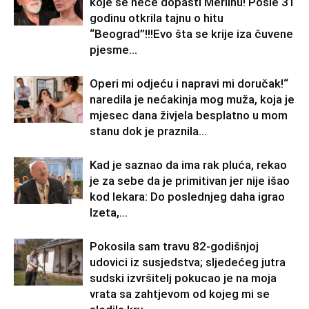
koje se neće dopasti Merlinu! Posle 31
godinu otkrila tajnu o hitu
“Beograd”!!!Evo šta se krije iza čuvene
pjesme...
Operi mi odjeću i napravi mi doručak!“
naredila je nećakinja mog muža, koja je
mjesec dana živjela besplatno u mom
stanu dok je praznila...
Kad je saznao da ima rak pluća, rekao
je za sebe da je primitivan jer nije išao
kod lekara: Do poslednjeg daha igrao
Izeta,...
Pokosila sam travu 82-godišnjoj
udovici iz susjedstva; sljedećeg jutra
sudski izvršitelj pokucao je na moja
vrata sa zahtjevom od kojeg mi se