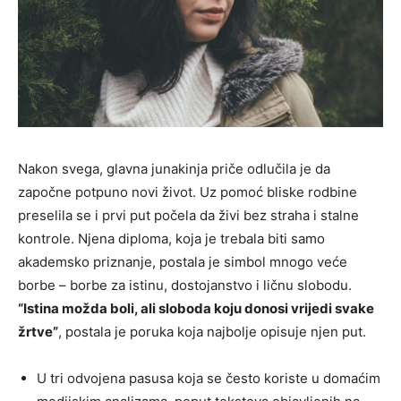
Nakon svega, glavna junakinja priče odlučila je da
započne potpuno novi život. Uz pomoć bliske rodbine
preselila se i prvi put počela da živi bez straha i stalne
kontrole. Njena diploma, koja je trebala biti samo
akademsko priznanje, postala je simbol mnogo veće
borbe – borbe za istinu, dostojanstvo i ličnu slobodu.
“Istina možda boli, ali sloboda koju donosi vrijedi svake
žrtve”
, postala je poruka koja najbolje opisuje njen put.
U tri odvojena pasusa koja se često koriste u domaćim