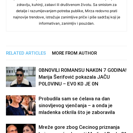
zdravlju, kuhinji, zabavi ili društvenom životu. Sa smislom za
detalje i razumijevanjem potreba publike, Mirza redovno prati
najnovije trendove, istražuje zanimljive priče i piše sadržaj koji je
informativan, zanimljiv i pouzdan.
RELATED ARTICLES
MORE FROM AUTHOR
0BN0VlLl R0MANSU NAK0N 7 G0DlNA!
Marija Šerifović pokazala JAČU
P0L0VINU – EV0 K0 JE 0N
Probudila sam se ćelava na dan
sinovljevog vjenčanja – a onda je
mladenka otkrila što je zaboravila
Mreže gore zbog Cecinog priznanja