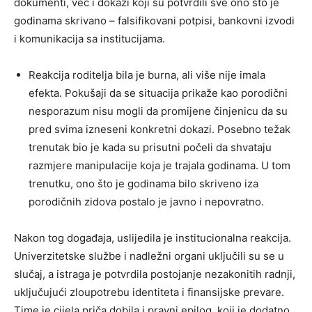
dokumenti, već i dokazi koji su potvrdili sve ono što je
godinama skrivano – falsifikovani potpisi, bankovni izvodi
i komunikacija sa institucijama.
Reakcija roditelja bila je burna, ali više nije imala
efekta. Pokušaji da se situacija prikaže kao porodični
nesporazum nisu mogli da promijene činjenicu da su
pred svima izneseni konkretni dokazi. Posebno težak
trenutak bio je kada su prisutni počeli da shvataju
razmjere manipulacije koja je trajala godinama. U tom
trenutku, ono što je godinama bilo skriveno iza
porodičnih zidova postalo je javno i nepovratno.
Nakon tog događaja, uslijedila je institucionalna reakcija.
Univerzitetske službe i nadležni organi uključili su se u
slučaj, a istraga je potvrdila postojanje nezakonitih radnji,
uključujući zloupotrebu identiteta i finansijske prevare.
Time je cijela priča dobila i pravni epilog, koji je dodatno