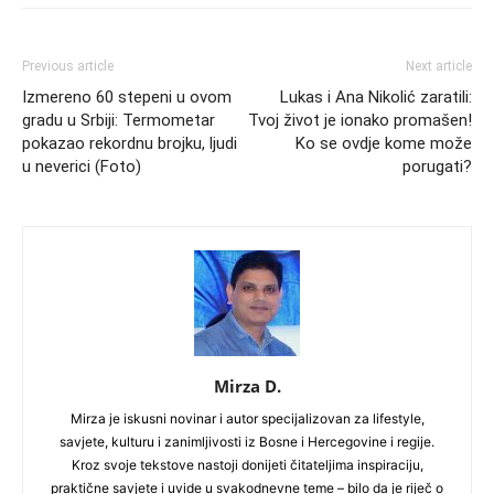
Previous article
Next article
Izmereno 60 stepeni u ovom
Lukas i Ana Nikolić zaratili:
gradu u Srbiji: Termometar
Tvoj život je ionako promašen!
pokazao rekordnu brojku, ljudi
Ko se ovdje kome može
u neverici (Foto)
porugati?
Mirza D.
Mirza je iskusni novinar i autor specijalizovan za lifestyle,
savjete, kulturu i zanimljivosti iz Bosne i Hercegovine i regije.
Kroz svoje tekstove nastoji donijeti čitateljima inspiraciju,
praktične savjete i uvide u svakodnevne teme – bilo da je riječ o