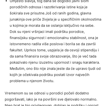
Umjesto slavlja, tog dana se dogodio javni slom
porodičnih odnosa i razotkrivanje istine koja je
šokirala sve prisutne.Još od ranih godina, glavna
junakinja ove priče živjela je u specifičnim okolnostima
u kojima je morala da se oslanja isključivo na sebe.
Dok su njeni vršnjaci imali podršku porodice,
finansijsku sigurnost i emocionalnu stabilnost, ona je
istovremeno radila više poslova i borila se da završi
fakultet. Uprkos tome, uspjela je da osvoji stipendiju i
da sama finansira svoje obrazovanje, što je već tada
pokazivalo njenu izuzetnu upornost i snagu karaktera.
Međutim, ono što nije znala jeste da će upravo ljudi od
kojih je očekivala podršku postati izvor najvećih
problema u njenom životu.
Vremenom su se odnosi u porodici počeli dodatno
pogoršavati, iako je na površini sve djelovalo normalno.
Njen brat je bio privilegovan, dobijao je podršku i oprost