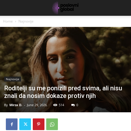
Home
Najnovije
Najnovije
Roditelji su me ponizili pred svima, ali nisu
znali da nosim dokaze protiv njih
By
Mirza D.
-
June 29, 2026
514
0