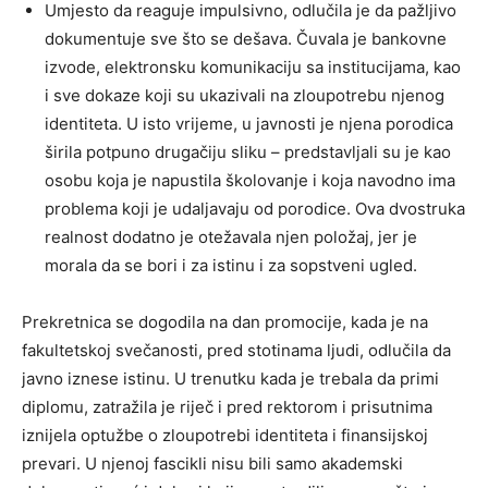
Umjesto da reaguje impulsivno, odlučila je da pažljivo
dokumentuje sve što se dešava. Čuvala je bankovne
izvode, elektronsku komunikaciju sa institucijama, kao
i sve dokaze koji su ukazivali na zloupotrebu njenog
identiteta. U isto vrijeme, u javnosti je njena porodica
širila potpuno drugačiju sliku – predstavljali su je kao
osobu koja je napustila školovanje i koja navodno ima
problema koji je udaljavaju od porodice. Ova dvostruka
realnost dodatno je otežavala njen položaj, jer je
morala da se bori i za istinu i za sopstveni ugled.
Prekretnica se dogodila na dan promocije, kada je na
fakultetskoj svečanosti, pred stotinama ljudi, odlučila da
javno iznese istinu. U trenutku kada je trebala da primi
diplomu, zatražila je riječ i pred rektorom i prisutnima
iznijela optužbe o zloupotrebi identiteta i finansijskoj
prevari. U njenoj fascikli nisu bili samo akademski