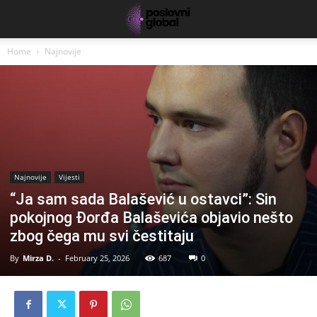
Home
Najnovije
Najnovije
Vijesti
“Ja sam sada Balašević u ostavci”: Sin
pokojnog Đorđa Balaševića objavio nešto
zbog čega mu svi čestitaju
By
Mirza D.
-
February 25, 2026
687
0