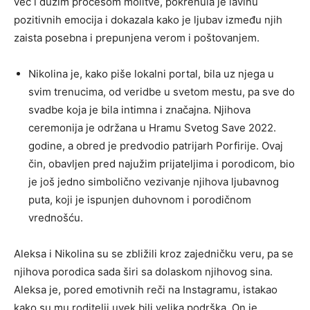
već i dužim procesom molitve, pokrenula je lavinu
pozitivnih emocija i dokazala kako je ljubav između njih
zaista posebna i prepunjena verom i poštovanjem.
Nikolina je, kako piše lokalni portal, bila uz njega u
svim trenucima, od veridbe u svetom mestu, pa sve do
svadbe koja je bila intimna i značajna. Njihova
ceremonija je održana u Hramu Svetog Save 2022.
godine, a obred je predvodio patrijarh Porfirije. Ovaj
čin, obavljen pred najužim prijateljima i porodicom, bio
je još jedno simbolično vezivanje njihova ljubavnog
puta, koji je ispunjen duhovnom i porodičnom
vrednošću.
Aleksa i Nikolina su se zbližili kroz zajedničku veru, pa se
njihova porodica sada širi sa dolaskom njihovog sina.
Aleksa je, pored emotivnih reči na Instagramu, istakao
kako su mu roditelji uvek bili velika podrška. On je