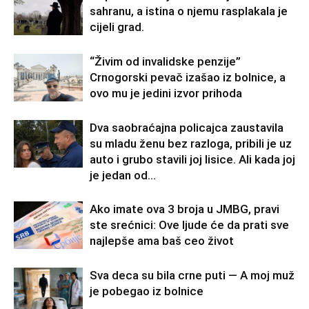
sahranu, a istina o njemu rasplakala je
cijeli grad.
“Živim od invalidske penzije”
Crnogorski pevač izašao iz bolnice, a
ovo mu je jedini izvor prihoda
Dva saobraćajna policajca zaustavila
su mladu ženu bez razloga, pribili je uz
auto i grubo stavili joj lisice. Ali kada joj
je jedan od...
Ako imate ova 3 broja u JMBG, pravi
ste srećnici: Ove ljude će da prati sve
najlepše ama baš ceo život
Sva deca su bila crne puti — A moj muž
je pobegao iz bolnice