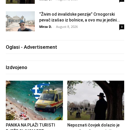
“Živim od invalidske penzije” Crnogorski
pevač izašao iz bolnice, a ovo mu je jedini...
Mirza D.
-
August 8, 2026
0
Oglasi - Advertisement
Izdvojeno
PANIKA NA PLAŽI TURISTI
Nepoznati čovjek dolazio je