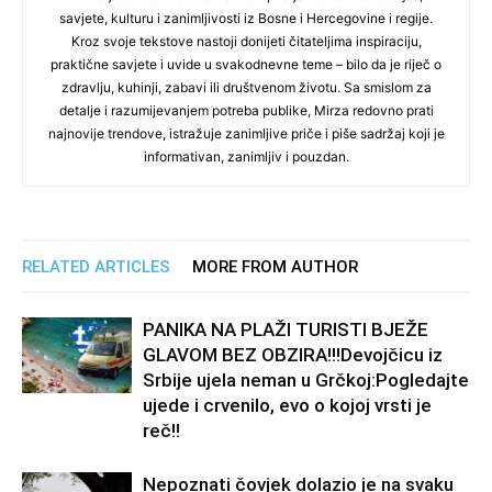
savjete, kulturu i zanimljivosti iz Bosne i Hercegovine i regije.
Kroz svoje tekstove nastoji donijeti čitateljima inspiraciju,
praktične savjete i uvide u svakodnevne teme – bilo da je riječ o
zdravlju, kuhinji, zabavi ili društvenom životu. Sa smislom za
detalje i razumijevanjem potreba publike, Mirza redovno prati
najnovije trendove, istražuje zanimljive priče i piše sadržaj koji je
informativan, zanimljiv i pouzdan.
RELATED ARTICLES
MORE FROM AUTHOR
PANIKA NA PLAŽI TURISTI BJEŽE
GLAVOM BEZ OBZIRA!!!Devojčicu iz
Srbije ujela neman u Grčkoj:Pogledajte
ujede i crvenilo, evo o kojoj vrsti je
reč!!
Nepoznati čovjek dolazio je na svaku