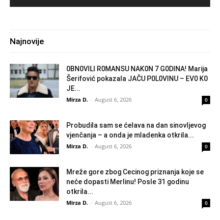
Najnovije
0BN0VlLl R0MANSU NAK0N 7 G0DlNA! Marija
Šerifović pokazala JAČU P0L0VINU – EV0 K0
JE...
Mirza D.
-
August 6, 2026
0
Probudila sam se ćelava na dan sinovljevog
vjenčanja – a onda je mladenka otkrila...
Mirza D.
-
August 6, 2026
0
Mreže gore zbog Cecinog priznanja koje se
neće dopasti Merlinu! Posle 31 godinu
otkrila...
Mirza D.
-
August 6, 2026
0