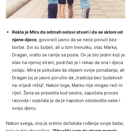
Rekla je Miru da odmah ostavi stvari i da se skloni od
njene djece
, govoreći jasno da se neće povući bez
borbe. Svi su šutjeli, ali u tom trenutku, otac Marka,
Dragan, vratio se ranije sa posla. On je bio jedini koji je
stao na njenoj strani, podržao je i rekao da ona i djeca
ostaju. Mira je pokušala da objasni svoje ponašanje, ali
Dragan joj je jasno poručio da „tradicija bez ljudskosti
ne vrijedi ništa“. Nakon toga, Marko nije mogao reći ni
riječ. Žena se preselila kod sestre, započela proces
razvoda i osjećala je da je napokon oslobodila sebe i
svoju djecu.
Nakon svega, ona je sretno dočekala rođenje svoje bebe,
koja je bila djevojčica.
“Shvatila sam da nisam morala