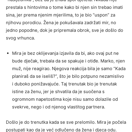
prestala s hintovima o tome kako bi njen sin trebao imati
sina, jer prema njenim mjerilima, to je bio “uspon” za
njihovu porodicu. Žena je pokušavala zadržati mir, no
jedno popodne, dok je pripremala obrok, sve je došlo do
svog vrhunca.
Mira je bez oklijevanja izjavila da bi, ako ovaj put ne
bude dječak, trebala da se spakuje i otiđe. Marko, njen
muž, nije reagirao. Njegova reakcija bila je samo “Kada
planiraš da se iseliš?”, što je bilo potpuno nezamislivo
i duboko ponižavajuće. Taj trenutak bio je trenutak
istine za ženu, jer je shvatila da je suočena s
ogromnom napetostima koje nisu samo dolazile od
svekrve, nego i od njenog vlastitog partnera.
Došlo je do trenutka kada se sve prelomilo. Mira je počela
postupati kao da je već odlučeno da žena i djeca odu.