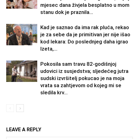
mjesec dana živjela besplatno u mom
stanu dok je praznila...
Kad je saznao da ima rak pluća, rekao
je za sebe da je primitivan jer nije išao
kod lekara: Do poslednjeg daha igrao
Izeta,...
Pokosila sam travu 82-godišnjoj
udovici iz susjedstva; sljedećeg jutra
sudski izvršitelj pokucao je na moja
vrata sa zahtjevom od kojeg mi se
sledila krv...
LEAVE A REPLY