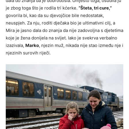
dala do znanja da je dobrodošla. Umjesto toga, osudila ju
je zbog toga što je rodila tri kćerke.
“Šteta, tri cure,”
govorila bi, kao da su djevojčice bile nedostatak,
neuspjeh. Za nju, roditi dječaka bio je ultimativni cilj, a
Mira je jasno dala do znanja da nije zadovoljna s djetetima
koje je žena donijela na svijet. Iako je svekrva verbalno
izazivala,
Marko
, njezin muž, nikada nije stao između nje i
njezinih surovih riječi.