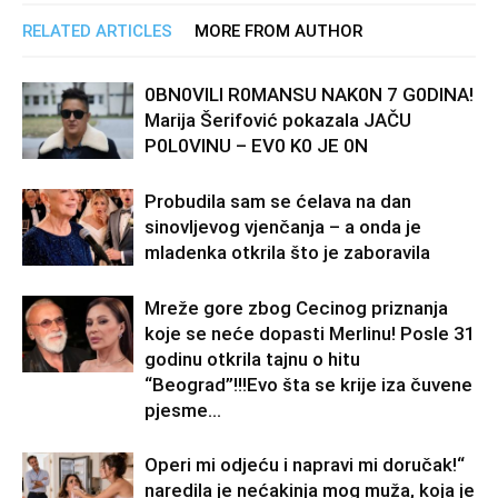
RELATED ARTICLES
MORE FROM AUTHOR
0BN0VlLl R0MANSU NAK0N 7 G0DlNA!
Marija Šerifović pokazala JAČU
P0L0VINU – EV0 K0 JE 0N
Probudila sam se ćelava na dan
sinovljevog vjenčanja – a onda je
mladenka otkrila što je zaboravila
Mreže gore zbog Cecinog priznanja
koje se neće dopasti Merlinu! Posle 31
godinu otkrila tajnu o hitu
“Beograd”!!!Evo šta se krije iza čuvene
pjesme...
Operi mi odjeću i napravi mi doručak!“
naredila je nećakinja mog muža, koja je