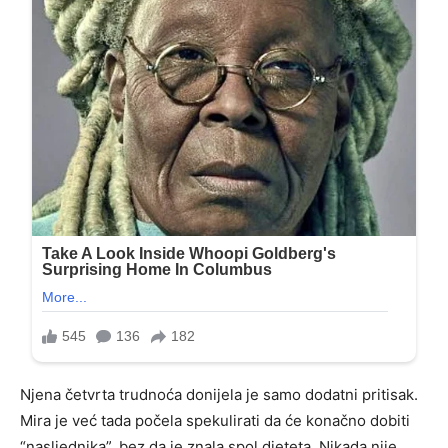
Njena četvrta trudnoća donijela je samo dodatni pritisak.
Mira je već tada počela spekulirati da će konačno dobiti
“nasljednika”, bez da je znala spol djeteta. Nikada nije