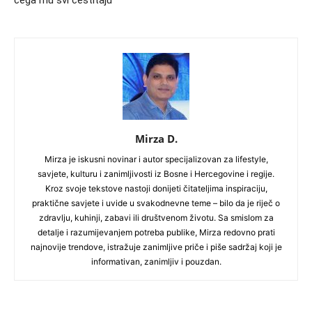
čega mu svi čestitaju
Mirza D.
Mirza je iskusni novinar i autor specijalizovan za lifestyle,
savjete, kulturu i zanimljivosti iz Bosne i Hercegovine i regije.
Kroz svoje tekstove nastoji donijeti čitateljima inspiraciju,
praktične savjete i uvide u svakodnevne teme – bilo da je riječ o
zdravlju, kuhinji, zabavi ili društvenom životu. Sa smislom za
detalje i razumijevanjem potreba publike, Mirza redovno prati
najnovije trendove, istražuje zanimljive priče i piše sadržaj koji je
informativan, zanimljiv i pouzdan.