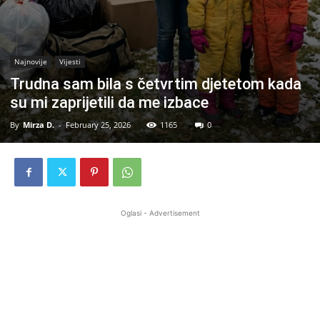
Najnovije
Vijesti
Trudna sam bila s četvrtim djetetom kada
su mi zaprijetili da me izbace
By
Mirza D.
-
February 25, 2026
1165
0
Oglasi - Advertisement