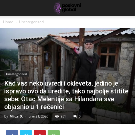
Home
Uncategorized
Uncategorized
Kad vas neko uvredi i okleveta, jedino je
ispravo ovo da uredite, tako najbolje štitite
sebe: Otac Melentije sa Hilandara sve
objasnio u 1 rečenici
By
Mirza D.
-
June 21, 2026
951
0