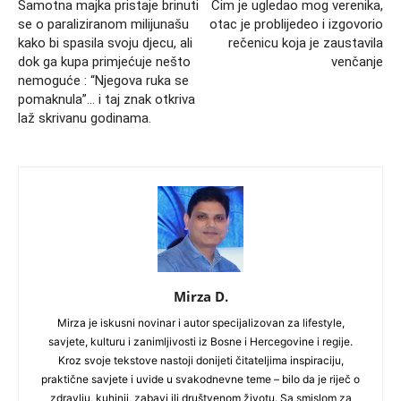
Samotna majka pristaje brinuti
Čim je ugledao mog verenika,
se o paraliziranom milijunašu
otac je problijedeo i izgovorio
kako bi spasila svoju djecu, ali
rečenicu koja je zaustavila
dok ga kupa primjećuje nešto
venčanje
nemoguće : “Njegova ruka se
pomaknula”… i taj znak otkriva
laž skrivanu godinama.
Mirza D.
Mirza je iskusni novinar i autor specijalizovan za lifestyle,
savjete, kulturu i zanimljivosti iz Bosne i Hercegovine i regije.
Kroz svoje tekstove nastoji donijeti čitateljima inspiraciju,
praktične savjete i uvide u svakodnevne teme – bilo da je riječ o
zdravlju, kuhinji, zabavi ili društvenom životu. Sa smislom za