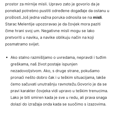
prostor za mirnije misli. Upravo zato je govorio da je
ponekad potrebno pustiti određene događaje da ostanu u
prošlosti.Još jedna važna poruka odnosila se na
misli
.
Starac Melentije upozoravao je da čovjek mora paziti
čime hrani svoj um. Negativne misli mogu se lako
pretvoriti u naviku, a navike oblikuju način na koji
posmatramo svijet.
Ako stalno razmišljamo o uvredama, nepravdi i tuđim
greškama, naš život postaje ispunjen
nezadovoljstvom. Ako, s druge strane, pokušamo
pronaći nešto dobro čak i u teškim situacijama, lakše
ćemo sačuvati unutrašnju ravnotežu.Govorio je da se
pravi karakter čovjeka vidi upravo u teškim trenucima.
Lako je biti smiren kada je sve u redu, ali prava snaga
dolazi do izražaja onda kada se suočimo s izazovima.