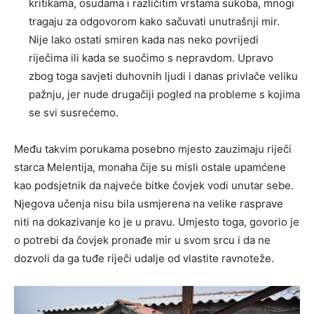
kritikama, osudama i različitim vrstama sukoba, mnogi
tragaju za odgovorom kako sačuvati unutrašnji mir.
Nije lako ostati smiren kada nas neko povrijedi
riječima ili kada se suočimo s nepravdom. Upravo
zbog toga savjeti duhovnih ljudi i danas privlače veliku
pažnju, jer nude drugačiji pogled na probleme s kojima
se svi susrećemo.
Među takvim porukama posebno mjesto zauzimaju riječi
starca Melentija, monaha čije su misli ostale upamćene
kao podsjetnik da najveće bitke čovjek vodi unutar sebe.
Njegova učenja nisu bila usmjerena na velike rasprave
niti na dokazivanje ko je u pravu. Umjesto toga, govorio je
o potrebi da čovjek pronađe mir u svom srcu i da ne
dozvoli da ga tuđe riječi udalje od vlastite ravnoteže.