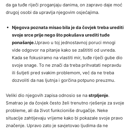
da ga tuđe riječi proganjaju danima, on zapravo daje moć
drugoj osobi da upravlja njegovim osjećajima.
Njegova poznata misao bila je da čovjek treba urediti
svoje srce prije nego što pokušava urediti tuđe
ponašanje.
Upravo u toj jednostavnoj poruci mnogi
vide odgovor na pitanje kako se zaštititi od uvreda.
Kada se fokusiramo na vlastiti mir, tuđe riječi gube dio
svoje snage. To ne znači da treba prihvatati nepravdu
ili šutjeti pred svakim problemom, već da ne treba
dozvoliti da nas ljutnja i gorčina potpuno preuzmu.
Veliki dio njegovih zapisa odnosio se na
strpljenje
.
Smatrao je da čovjek često želi trenutno rješenje za svoje
probleme, ali da život funkcioniše drugačije. Neke
situacije zahtijevaju vrijeme kako bi pokazale svoje pravo
značenje. Upravo zato je savjetovao ljudima da ne