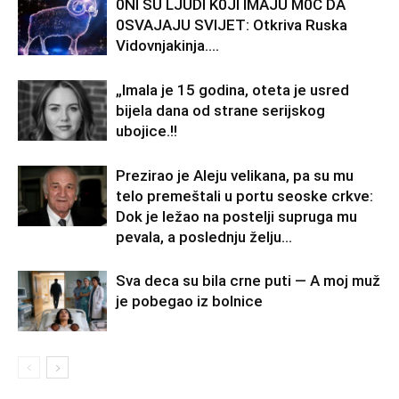
0Nl SU LJUDl K0Jl lMAJU M0Ć DA
0SVAJAJU SVlJET: Otkriva Ruska
Vidovnjakinja….
„Imala je 15 godina, oteta je usred
bijela dana od strane serijskog
ubojice.!!
Prezirao je Aleju velikana, pa su mu
telo premeštali u portu seoske crkve:
Dok je ležao na postelji supruga mu
pevala, a poslednju želju...
Sva deca su bila crne puti — A moj muž
je pobegao iz bolnice