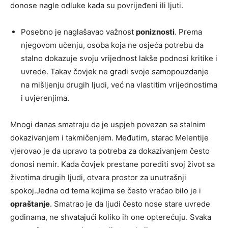
donose nagle odluke kada su povrijeđeni ili ljuti.
Posebno je naglašavao važnost
poniznosti
. Prema
njegovom učenju, osoba koja ne osjeća potrebu da
stalno dokazuje svoju vrijednost lakše podnosi kritike i
uvrede. Takav čovjek ne gradi svoje samopouzdanje
na mišljenju drugih ljudi, već na vlastitim vrijednostima
i uvjerenjima.
Mnogi danas smatraju da je uspjeh povezan sa stalnim
dokazivanjem i takmičenjem. Međutim, starac Melentije
vjerovao je da upravo ta potreba za dokazivanjem često
donosi nemir. Kada čovjek prestane porediti svoj život sa
životima drugih ljudi, otvara prostor za unutrašnji
spokoj.Jedna od tema kojima se često vraćao bilo je i
opraštanje
. Smatrao je da ljudi često nose stare uvrede
godinama, ne shvatajući koliko ih one opterećuju. Svaka