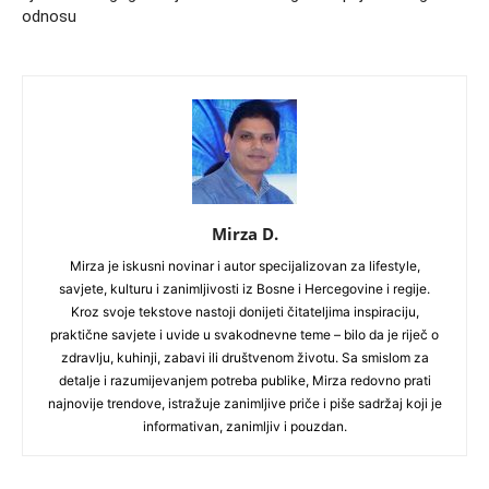
odnosu
Mirza D.
Mirza je iskusni novinar i autor specijalizovan za lifestyle,
savjete, kulturu i zanimljivosti iz Bosne i Hercegovine i regije.
Kroz svoje tekstove nastoji donijeti čitateljima inspiraciju,
praktične savjete i uvide u svakodnevne teme – bilo da je riječ o
zdravlju, kuhinji, zabavi ili društvenom životu. Sa smislom za
detalje i razumijevanjem potreba publike, Mirza redovno prati
najnovije trendove, istražuje zanimljive priče i piše sadržaj koji je
informativan, zanimljiv i pouzdan.