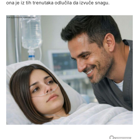
ona je iz tih trenutaka odlučila da izvuče snagu.