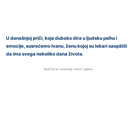
U današnjoj priči, koja duboko dira u ljudsku psihu i
emocije, susrećemo Ivanu, ženu kojoj su lekari saopštili
da ima svega nekoliko dana života.
Sadržaj se nastavlja nakon oglasa