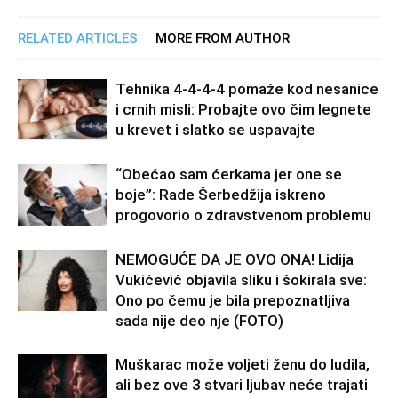
RELATED ARTICLES
MORE FROM AUTHOR
Tehnika 4-4-4-4 pomaže kod nesanice
i crnih misli: Probajte ovo čim legnete
u krevet i slatko se uspavajte
“Obećao sam ćerkama jer one se
boje”: Rade Šerbedžija iskreno
progovorio o zdravstvenom problemu
NEMOGUĆE DA JE OVO ONA! Lidija
Vukićević objavila sliku i šokirala sve:
Ono po čemu je bila prepoznatljiva
sada nije deo nje (FOTO)
Muškarac može voljeti ženu do ludila,
ali bez ove 3 stvari ljubav neće trajati