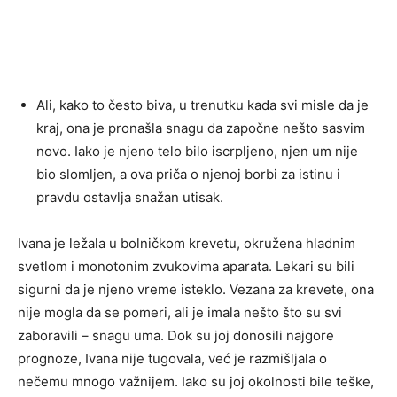
Ali, kako to često biva, u trenutku kada svi misle da je
kraj, ona je pronašla snagu da započne nešto sasvim
novo. Iako je njeno telo bilo iscrpljeno, njen um nije
bio slomljen, a ova priča o njenoj borbi za istinu i
pravdu ostavlja snažan utisak.
Ivana je ležala u bolničkom krevetu, okružena hladnim
svetlom i monotonim zvukovima aparata. Lekari su bili
sigurni da je njeno vreme isteklo. Vezana za krevete, ona
nije mogla da se pomeri, ali je imala nešto što su svi
zaboravili – snagu uma. Dok su joj donosili najgore
prognoze, Ivana nije tugovala, već je razmišljala o
nečemu mnogo važnijem. Iako su joj okolnosti bile teške,