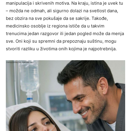
manipulacija i skrivenih motiva. Na kraju, istina je uvek tu
– možda ne odmah, ali sigurno dolazi na svetlost dana,
bez obzira na sve pokušaje da se sakrije. Takođe,
medicinsko osoblje iz regiona ističe da u takvim
trenucima jedan razgovor ili jedan pogled može da menja
sve. Oni koji su spremni da prepoznaju suštinu, mogu
stvoriti razliku u životima onih kojima je najpotrebnija.