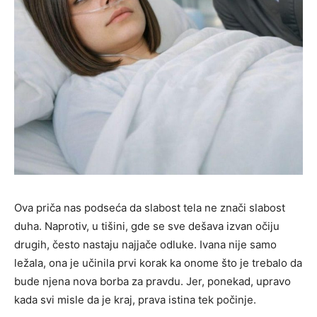
Ova priča nas podseća da slabost tela ne znači slabost
duha. Naprotiv, u tišini, gde se sve dešava izvan očiju
drugih, često nastaju najjače odluke. Ivana nije samo
ležala, ona je učinila prvi korak ka onome što je trebalo da
bude njena nova borba za pravdu. Jer, ponekad, upravo
kada svi misle da je kraj, prava istina tek počinje.