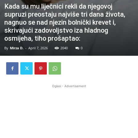
Kada su mu liječnici rekli da njegovoj
supruzi preostaju najviše tri dana života,
nagnuo se nad njezin bolnički krevet i,
skrivajući zadovoljstvo iza hladnog
osmijeha, tiho prošaptao:
By
Mirza D.
-
April 7, 2026
2040
0
Oglasi - Advertisement