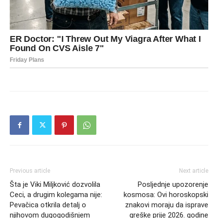
Previous article
Next article
Šta je Viki Miljković dozvolila
Posljednje upozorenje
Ceci, a drugim kolegama nije:
kosmosa: Ovi horoskopski
Pevačica otkrila detalj o
znakovi moraju da isprave
njihovom dugogodišnjem
greške prije 2026. godine