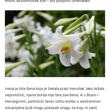
mislio da kontroliše sve – bio potpuno iznenađen.
Ivana je bila žena koja je čekala pravi trenutak. Iako ležala
nepomično, njena borba nije bila završena. A u Bosni i
Hercegovini, psiholozi često ističu koliko u ekstremnim
situacijama ljudi mogu pokazati snagu za koju ni sami