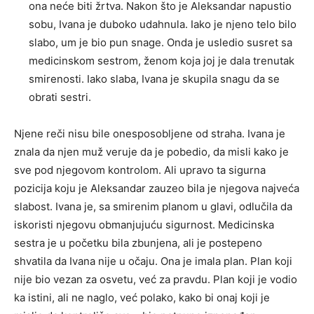
ona neće biti žrtva. Nakon što je Aleksandar napustio
sobu, Ivana je duboko udahnula. Iako je njeno telo bilo
slabo, um je bio pun snage. Onda je usledio susret sa
medicinskom sestrom, ženom koja joj je dala trenutak
smirenosti. Iako slaba, Ivana je skupila snagu da se
obrati sestri.
Njene reči nisu bile onesposobljene od straha. Ivana je
znala da njen muž veruje da je pobedio, da misli kako je
sve pod njegovom kontrolom. Ali upravo ta sigurna
pozicija koju je Aleksandar zauzeo bila je njegova najveća
slabost. Ivana je, sa smirenim planom u glavi, odlučila da
iskoristi njegovu obmanjujuću sigurnost. Medicinska
sestra je u početku bila zbunjena, ali je postepeno
shvatila da Ivana nije u očaju. Ona je imala plan. Plan koji
nije bio vezan za osvetu, već za pravdu. Plan koji je vodio
ka istini, ali ne naglo, već polako, kako bi onaj koji je