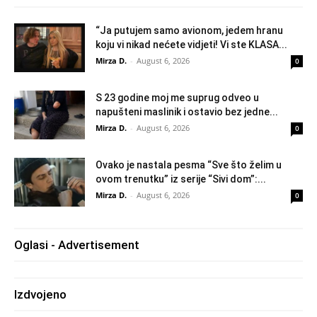
“Ja putujem samo avionom, jedem hranu
koju vi nikad nećete vidjeti! Vi ste KLASA...
Mirza D.
-
August 6, 2026
0
S 23 godine moj me suprug odveo u
napušteni maslinik i ostavio bez jedne...
Mirza D.
-
August 6, 2026
0
Ovako je nastala pesma “Sve što želim u
ovom trenutku” iz serije “Sivi dom”:...
Mirza D.
-
August 6, 2026
0
Oglasi - Advertisement
Izdvojeno