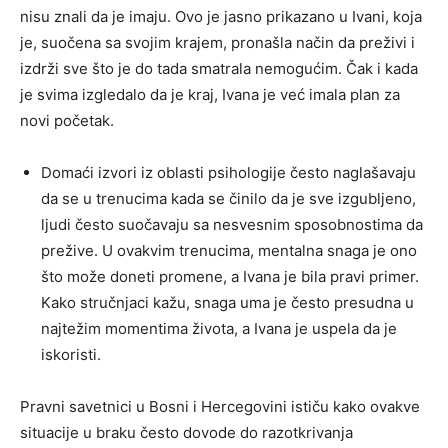
nisu znali da je imaju. Ovo je jasno prikazano u Ivani, koja
je, suočena sa svojim krajem, pronašla način da preživi i
izdrži sve što je do tada smatrala nemogućim. Čak i kada
je svima izgledalo da je kraj, Ivana je već imala plan za
novi početak.
Domaći izvori iz oblasti psihologije često naglašavaju
da se u trenucima kada se činilo da je sve izgubljeno,
ljudi često suočavaju sa nesvesnim sposobnostima da
prežive. U ovakvim trenucima, mentalna snaga je ono
što može doneti promene, a Ivana je bila pravi primer.
Kako stručnjaci kažu, snaga uma je često presudna u
najtežim momentima života, a Ivana je uspela da je
iskoristi.
Pravni savetnici u Bosni i Hercegovini ističu kako ovakve
situacije u braku često dovode do razotkrivanja