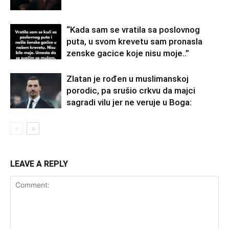
“Kada sam se vratila sa poslovnog
puta, u svom krevetu sam pronasla
zenske gacice koje nisu moje..”
Zlatan je rođen u muslimanskoj
porodic, pa srušio crkvu da majci
sagradi vilu jer ne veruje u Boga:
LEAVE A REPLY