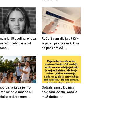
mala je 15 godina, oteta
Računi vam divljaju? Kriv
 usred bijela dana od
je jedan pogrešan klik na
rane...
daljinskom od...
og dana kada je moj
Sobala sam u bolnici,
ž poklonio motocikl
dok sam jecala, kada je
ćaku, otkrila sam...
muž došao...