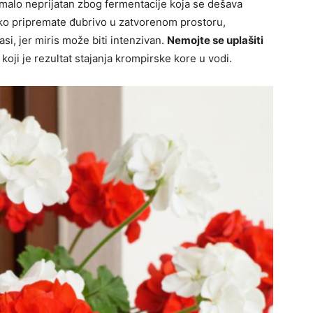
omalo neprijatan zbog fermentacije koja se dešava
ko pripremate đubrivo u zatvorenom prostoru,
asi, jer miris može biti intenzivan.
Nemojte se uplašiti
 koji je rezultat stajanja krompirske kore u vodi.