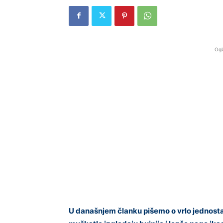
Ogl
U današnjem članku pišemo o vrlo jednostav