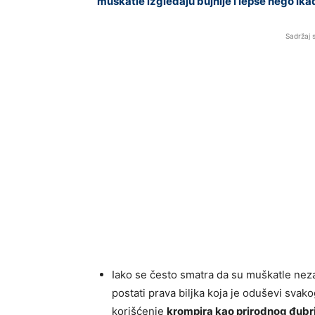
muškatle izgledaju bujnije i lepše nego ika
Sadržaj 
Iako se često smatra da su muškatle neza
postati prava biljka koja je oduševi svak
korišćenje
krompira kao prirodnog đubr