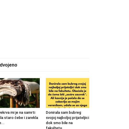
zdvojeno
ekrva mi je na samrti
Donirala sam bubreg
la staro ćebe i zarekla
svojoj najboljoj prijateljici
...
dok smo bile na
fakultetu.