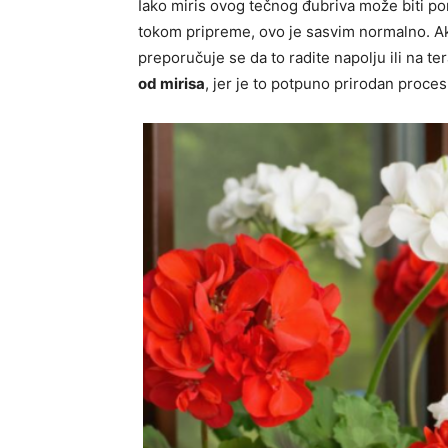
Iako miris ovog tečnog đubriva može biti p
tokom pripreme, ovo je sasvim normalno. A
preporučuje se da to radite napolju ili na ter
od mirisa
, jer je to potpuno prirodan proces