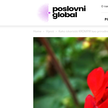
Poslovni
O na
portal
P
Home
Vijesti
Kako iskoristiti KROMPIR kao prirodn