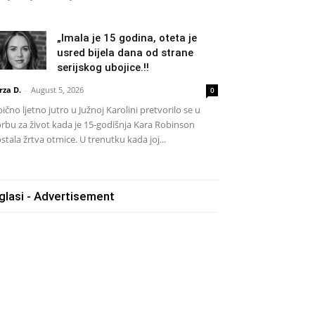
„Imala je 15 godina, oteta je
usred bijela dana od strane
serijskog ubojice.!!
rza D.
-
August 5, 2026
0
ično ljetno jutro u Južnoj Karolini pretvorilo se u
rbu za život kada je 15-godišnja Kara Robinson
stala žrtva otmice. U trenutku kada joj...
glasi - Advertisement