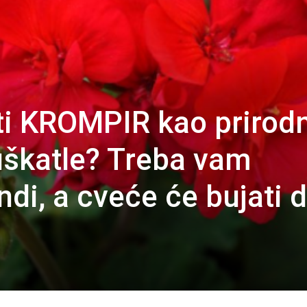
iti KROMPIR kao prirod
uškatle? Treba vam
di, a cveće će bujati 