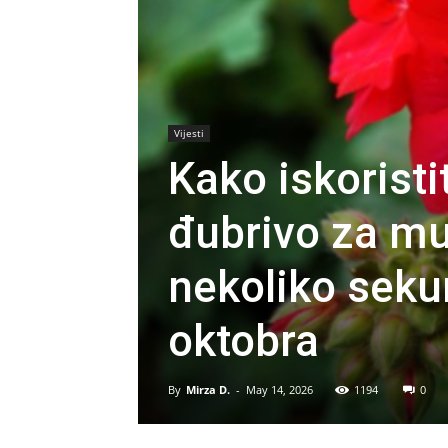
Vijesti
Kako iskorist
đubrivo za m
nekoliko sekun
oktobra
By
Mirza D.
-
May 14, 2026
1194
0