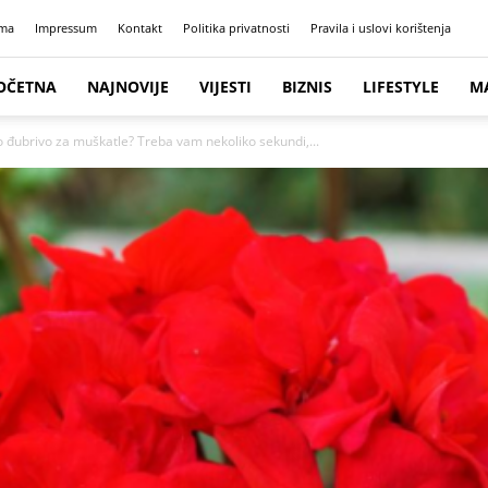
ma
Impressum
Kontakt
Politika privatnosti
Pravila i uslovi korištenja
OČETNA
NAJNOVIJE
VIJESTI
BIZNIS
LIFESTYLE
M
o đubrivo za muškatle? Treba vam nekoliko sekundi,...