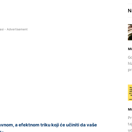
N
asi - Advertisement
Mi
Go
hl
pr
Mi
Pr
ta
nom, a efektnom triku koji će učiniti da vaše
ud