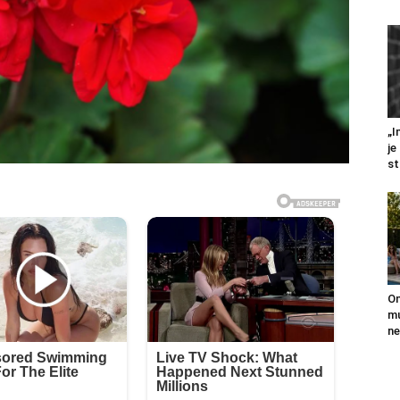
„I
je
st
On
mu
ne