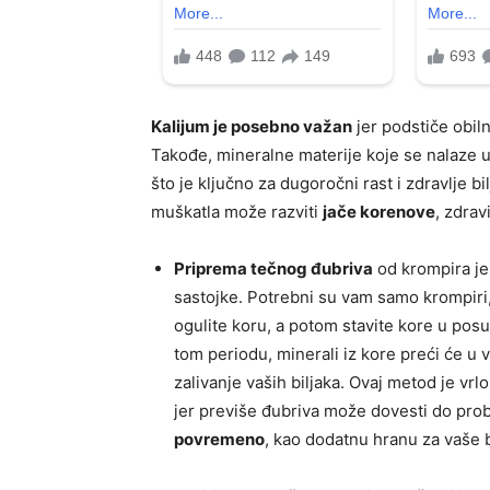
Kalijum je posebno važan
jer podstiče obiln
Takođe, mineralne materije koje se nalaze 
što je ključno za dugoročni rast i zdravlje 
muškatla može razviti
jače korenove
, zdrav
Priprema tečnog đubriva
od krompira je
sastojke. Potrebni su vam samo krompiri,
ogulite koru, a potom stavite kore u posu
tom periodu, minerali iz kore preći će u 
zalivanje vaših biljaka. Ovaj metod je vrl
jer previše đubriva može dovesti do prob
povremeno
, kao dodatnu hranu za vaše b