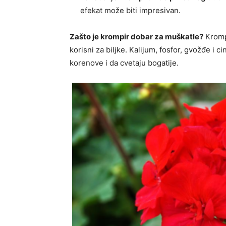
efekat može biti impresivan.
Zašto je krompir dobar za muškatle?
Krompi
korisni za biljke. Kalijum, fosfor, gvožđe i 
korenove i da cvetaju bogatije.