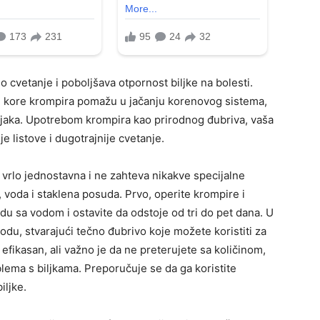
o cvetanje i poboljšava otpornost biljke na bolesti.
u kore krompira pomažu u jačanju korenovog sistema,
biljaka. Upotrebom krompira kao prirodnog đubriva, vaša
ije listove i dugotrajnije cvetanje.
 vrlo jednostavna i ne zahteva nikakve specijalne
 voda i staklena posuda. Prvo, operite krompire i
du sa vodom i ostavite da odstoje od tri do pet dana. U
vodu, stvarajući tečno đubrivo koje možete koristiti za
o efikasan, ali važno je da ne preterujete sa količinom,
lema s biljkama. Preporučuje se da ga koristite
iljke.