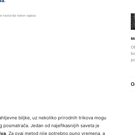
da.
se nastavlja nakon oglasa
Mi
Ob
bo
po
O
htjevne biljke, uz nekoliko prirodnih trikova mogu
og posmatrača. Jedan od najefikasnijih saveta je
iva
. Za ovaj metod nije potrebno puno vremena, a