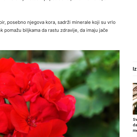
r, posebno njegova kora, sadrži minerale koji su vrlo
cink pomažu biljkama da rastu zdravije, da imaju jače
I
Sv
da
me