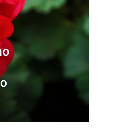
no
do