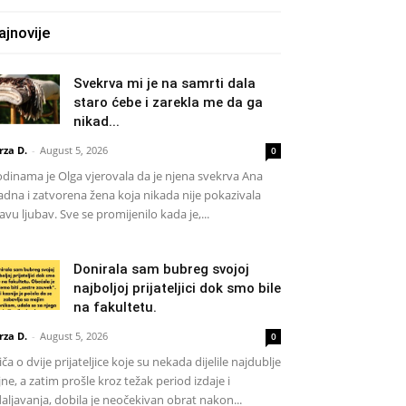
ajnovije
Svekrva mi je na samrti dala
staro ćebe i zarekla me da ga
nikad...
rza D.
-
August 5, 2026
0
dinama je Olga vjerovala da je njena svekrva Ana
adna i zatvorena žena koja nikada nije pokazivala
avu ljubav. Sve se promijenilo kada je,...
Donirala sam bubreg svojoj
najboljoj prijateljici dok smo bile
na fakultetu.
rza D.
-
August 5, 2026
0
iča o dvije prijateljice koje su nekada dijelile najdublje
jne, a zatim prošle kroz težak period izdaje i
aljavanja, dobila je neočekivan obrat nakon...