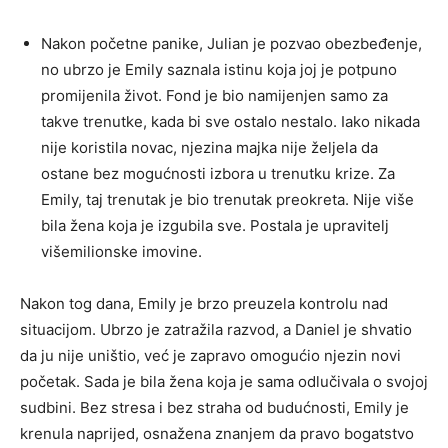
Nakon početne panike, Julian je pozvao obezbeđenje,
no ubrzo je Emily saznala istinu koja joj je potpuno
promijenila život. Fond je bio namijenjen samo za
takve trenutke, kada bi sve ostalo nestalo. Iako nikada
nije koristila novac, njezina majka nije željela da
ostane bez mogućnosti izbora u trenutku krize. Za
Emily, taj trenutak je bio trenutak preokreta. Nije više
bila žena koja je izgubila sve. Postala je upravitelj
višemilionske imovine.
Nakon tog dana, Emily je brzo preuzela kontrolu nad
situacijom. Ubrzo je zatražila razvod, a Daniel je shvatio
da ju nije uništio, već je zapravo omogućio njezin novi
početak. Sada je bila žena koja je sama odlučivala o svojoj
sudbini. Bez stresa i bez straha od budućnosti, Emily je
krenula naprijed, osnažena znanjem da pravo bogatstvo