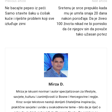
Previous article
Next article
Ne bacajte pepeo iz peći:
Sretenu je srce prepuklo kada
Samo stavite šaku u ćošak
mu je umrla snaja 20 dana
kuće i riješite problem koji sve
nakon porođaja: Da je živeo
izluđuje zimi
100 života nikad ne bi pomislio
da će njegov sin da povuče
tako užasan potez
Mirza D.
Mirza je iskusni novinar i autor specijalizovan za lifestyle,
savjete, kulturu i zanimljivosti iz Bosne i Hercegovine i regije.
Kroz svoje tekstove nastoji donijeti čitateljima inspiraciju,
praktične savjete i uvide u svakodnevne teme – bilo da je riječ o