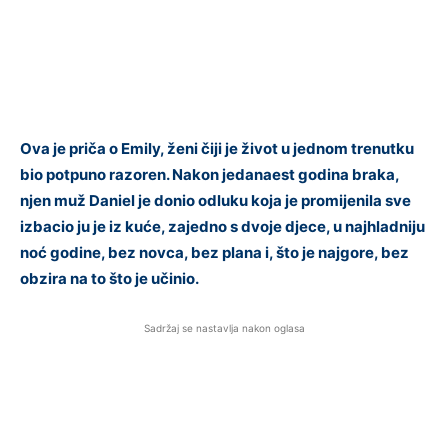
Ova je priča o Emily, ženi čiji je život u jednom trenutku
bio potpuno razoren. Nakon jedanaest godina braka,
njen muž Daniel je donio odluku koja je promijenila sve
izbacio ju je iz kuće, zajedno s dvoje djece, u najhladniju
noć godine, bez novca, bez plana i, što je najgore, bez
obzira na to što je učinio.
Sadržaj se nastavlja nakon oglasa