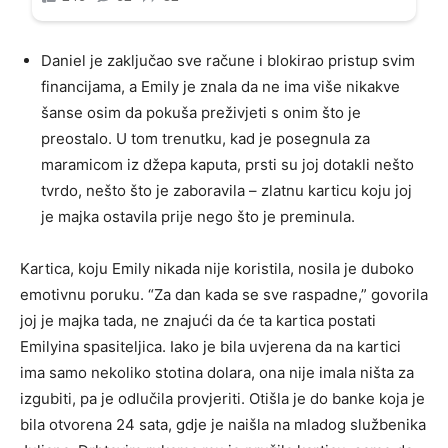
Daniel je zaključao sve račune i blokirao pristup svim
financijama, a Emily je znala da ne ima više nikakve
šanse osim da pokuša preživjeti s onim što je
preostalo. U tom trenutku, kad je posegnula za
maramicom iz džepa kaputa, prsti su joj dotakli nešto
tvrdo, nešto što je zaboravila – zlatnu karticu koju joj
je majka ostavila prije nego što je preminula.
Kartica, koju Emily nikada nije koristila, nosila je duboko
emotivnu poruku. “Za dan kada se sve raspadne,” govorila
joj je majka tada, ne znajući da će ta kartica postati
Emilyina spasiteljica. Iako je bila uvjerena da na kartici
ima samo nekoliko stotina dolara, ona nije imala ništa za
izgubiti, pa je odlučila provjeriti. Otišla je do banke koja je
bila otvorena 24 sata, gdje je naišla na mladog službenika