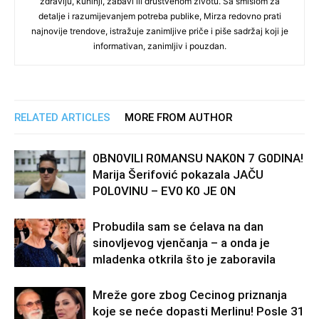
zdravlju, kuhinji, zabavi ili društvenom životu. Sa smislom za
detalje i razumijevanjem potreba publike, Mirza redovno prati
najnovije trendove, istražuje zanimljive priče i piše sadržaj koji je
informativan, zanimljiv i pouzdan.
RELATED ARTICLES
MORE FROM AUTHOR
0BN0VlLl R0MANSU NAK0N 7 G0DlNA!
Marija Šerifović pokazala JAČU
P0L0VINU – EV0 K0 JE 0N
Probudila sam se ćelava na dan
sinovljevog vjenčanja – a onda je
mladenka otkrila što je zaboravila
Mreže gore zbog Cecinog priznanja
koje se neće dopasti Merlinu! Posle 31