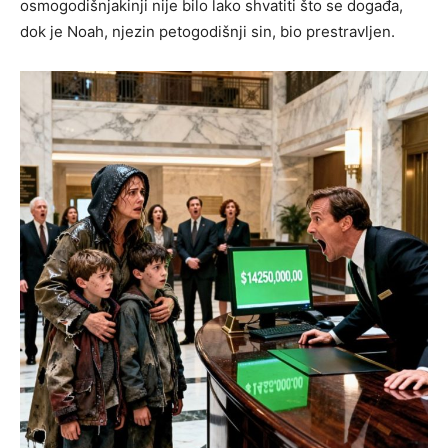
osmogodišnjakinji nije bilo lako shvatiti što se događa,
dok je Noah, njezin petogodišnji sin, bio prestravljen.