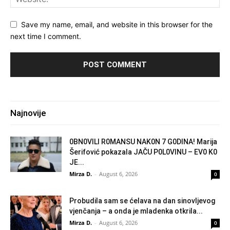
Save my name, email, and website in this browser for the
next time I comment.
Najnovije
0BN0VlLl R0MANSU NAK0N 7 G0DlNA! Marija
Šerifović pokazala JAČU P0L0VINU – EV0 K0
JE...
Mirza D.
-
August 6, 2026
0
Probudila sam se ćelava na dan sinovljevog
vjenčanja – a onda je mladenka otkrila...
Mirza D.
-
August 6, 2026
0