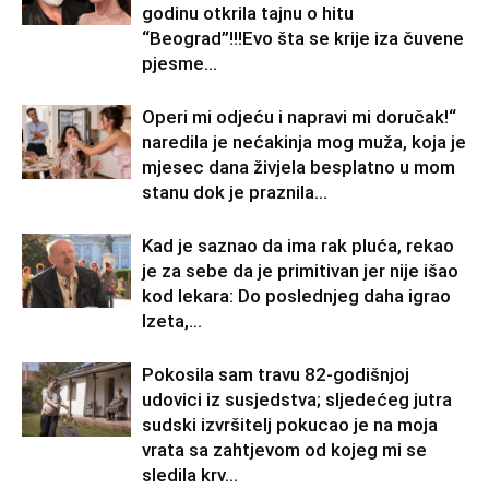
godinu otkrila tajnu o hitu
“Beograd”!!!Evo šta se krije iza čuvene
pjesme...
Operi mi odjeću i napravi mi doručak!“
naredila je nećakinja mog muža, koja je
mjesec dana živjela besplatno u mom
stanu dok je praznila...
Kad je saznao da ima rak pluća, rekao
je za sebe da je primitivan jer nije išao
kod lekara: Do poslednjeg daha igrao
Izeta,...
Pokosila sam travu 82-godišnjoj
udovici iz susjedstva; sljedećeg jutra
sudski izvršitelj pokucao je na moja
vrata sa zahtjevom od kojeg mi se
sledila krv...