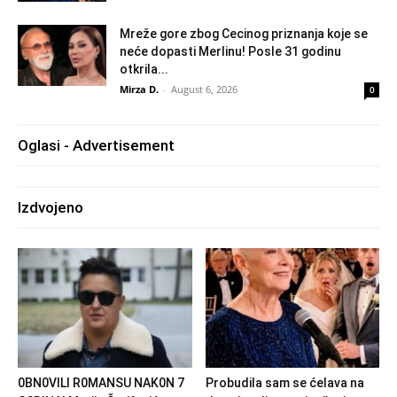
Mreže gore zbog Cecinog priznanja koje se
neće dopasti Merlinu! Posle 31 godinu
otkrila...
Mirza D.
-
August 6, 2026
0
Oglasi - Advertisement
Izdvojeno
0BN0VlLl R0MANSU NAK0N 7
Probudila sam se ćelava na