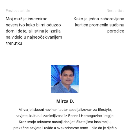
Previous article
Next article
Moj muž je inscenirao
Kako je jedna zaboravljena
neverstvo kako bi mi oduzeo
kartica promenila sudbinu
dom i dete, ali istina je izašla
porodice
na videlo u najneočekivanijem
trenutku
Mirza D.
Mirza je iskusni novinar i autor specijalizovan za lifestyle,
savjete, kulturu i zanimljivosti iz Bosne i Hercegovine i regije.
Kroz svoje tekstove nastoji donijeti čitateljima inspiraciju,
praktične savjete i uvide u svakodnevne teme – bilo da je riječ o