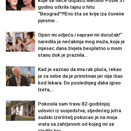
koje se neće dopasti Merlinu! Posle 31
godinu otkrila tajnu o hitu
“Beograd”!!!Evo šta se krije iza čuvene
pjesme...
Operi mi odjeću i napravi mi doručak!“
naredila je nećakinja mog muža, koja je
mjesec dana živjela besplatno u mom
stanu dok je praznila...
Kad je saznao da ima rak pluća, rekao
je za sebe da je primitivan jer nije išao
kod lekara: Do poslednjeg daha igrao
Izeta,...
Pokosila sam travu 82-godišnjoj
udovici iz susjedstva; sljedećeg jutra
sudski izvršitelj pokucao je na moja
vrata sa zahtjevom od kojeg mi se
sledila krv...