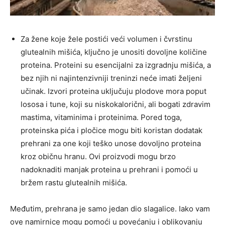
Za žene koje žele postići veći volumen i čvrstinu
glutealnih mišića, ključno je unositi dovoljne količine
proteina. Proteini su esencijalni za izgradnju mišića, a
bez njih ni najintenzivniji treninzi neće imati željeni
učinak. Izvori proteina uključuju plodove mora poput
lososa i tune, koji su niskokalorični, ali bogati zdravim
mastima, vitaminima i proteinima. Pored toga,
proteinska pića i pločice mogu biti koristan dodatak
prehrani za one koji teško unose dovoljno proteina
kroz običnu hranu. Ovi proizvodi mogu brzo
nadoknaditi manjak proteina u prehrani i pomoći u
bržem rastu glutealnih mišića.
Međutim, prehrana je samo jedan dio slagalice. Iako vam
ove namirnice mogu pomoći u povećanju i oblikovanju