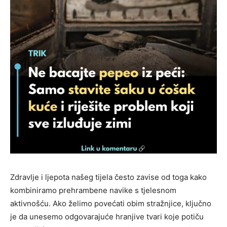
Zdravlje i ljepota našeg tijela često zavise od toga kako
kombiniramo prehrambene navike s tjelesnom
aktivnošću. Ako želimo povećati obim stražnjice, ključno
je da unesemo odgovarajuće hranjive tvari koje potiču