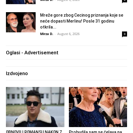
Mreže gore zbog Cecinog priznanja koje se
neće dopasti Merlinu! Posle 31 godinu
otkrila...
Mirza D.
-
August 6, 2026
0
Oglasi - Advertisement
Izdvojeno
0BN0VlLl R0MANSU NAK0N 7
Probudila sam se ćelava na