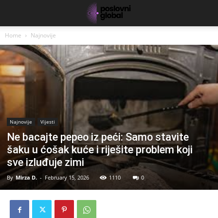
Home
Najnovije
Najnovije
Vijesti
Ne bacajte pepeo iz peći: Samo stavite
šaku u ćošak kuće i riješite problem koji
sve izluđuje zimi
By
Mirza D.
-
February 15, 2026
1110
0