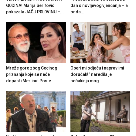
G0DlNA! Marija Šerifović
dan sinovljevog vjenčanja – a
pokazala JAČU P0L0VINU –...
onda...
Mreže gore zbog Cecinog
Operi mi odjeću i napravi mi
priznanja koje se neće
doručak!“ naredila je
dopasti Merlinu! Posle...
nećakinja mog...