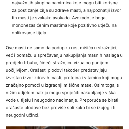
najvažnijih skupina namirnica koje mogu biti korisne
za postizanje cilja su zdrave masti, a najpoznatiji izvor
tih masti je svakako avokado. Avokado je bogat
mononezasićenim mastima koje pozitivno utječu na
oblikovanje tijela.
Ove masti ne samo da podupiru rast mišića u stražnjici,
već i pomažu u sprečavanju nakupljanja masnih naslaga u
predjelu trbuha, čineći stražnjicu vizualno punijom i
uočljivijom. Orašasti plodovi također predstavljaju
izvrstan izvor zdravih masti, proteina i vitamina koji mogu
značajno pomoći u izgradnji mišićne mase. Osim toga, s
nižim udjelom natrija mogu spriječiti nakupljanje viška
vode u tijelu i neugodno nadimanje. Preporuča se birati
orašaste plodove bez previše soli kako bi se izbjegli ti
neugodni učinci.