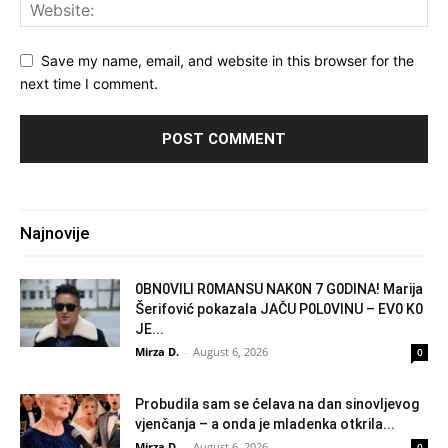
Save my name, email, and website in this browser for the
next time I comment.
Najnovije
0BN0VlLl R0MANSU NAK0N 7 G0DlNA! Marija
Šerifović pokazala JAČU P0L0VINU – EV0 K0
JE...
Mirza D.
-
August 6, 2026
0
Probudila sam se ćelava na dan sinovljevog
vjenčanja – a onda je mladenka otkrila...
Mirza D.
-
August 6, 2026
0