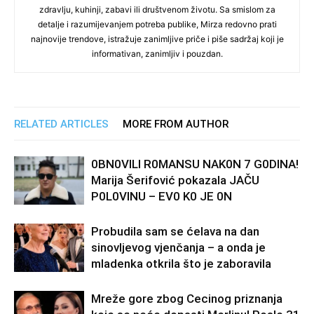
zdravlju, kuhinji, zabavi ili društvenom životu. Sa smislom za
detalje i razumijevanjem potreba publike, Mirza redovno prati
najnovije trendove, istražuje zanimljive priče i piše sadržaj koji je
informativan, zanimljiv i pouzdan.
RELATED ARTICLES
MORE FROM AUTHOR
0BN0VlLl R0MANSU NAK0N 7 G0DlNA!
Marija Šerifović pokazala JAČU
P0L0VINU – EV0 K0 JE 0N
Probudila sam se ćelava na dan
sinovljevog vjenčanja – a onda je
mladenka otkrila što je zaboravila
Mreže gore zbog Cecinog priznanja