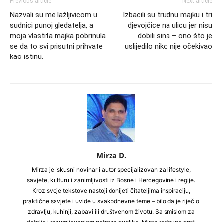
Previous article
Next article
Nazvali su me lažljivicom u
Izbacili su trudnu majku i tri
sudnici punoj gledatelja, a
djevojčice na ulicu jer nisu
moja vlastita majka pobrinula
dobili sina – ono što je
se da to svi prisutni prihvate
uslijedilo niko nije očekivao
kao istinu.
Mirza D.
Mirza je iskusni novinar i autor specijalizovan za lifestyle,
savjete, kulturu i zanimljivosti iz Bosne i Hercegovine i regije.
Kroz svoje tekstove nastoji donijeti čitateljima inspiraciju,
praktične savjete i uvide u svakodnevne teme – bilo da je riječ o
zdravlju, kuhinji, zabavi ili društvenom životu. Sa smislom za
detalje i razumijevanjem potreba publike, Mirza redovno prati