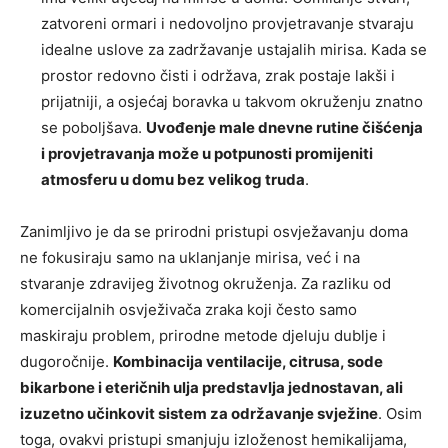
zatvoreni ormari i nedovoljno provjetravanje stvaraju
idealne uslove za zadržavanje ustajalih mirisa. Kada se
prostor redovno čisti i održava, zrak postaje lakši i
prijatniji, a osjećaj boravka u takvom okruženju znatno
se poboljšava.
Uvođenje male dnevne rutine čišćenja
i provjetravanja može u potpunosti promijeniti
atmosferu u domu bez velikog truda
.
Zanimljivo je da se prirodni pristupi osvježavanju doma
ne fokusiraju samo na uklanjanje mirisa, već i na
stvaranje zdravijeg životnog okruženja. Za razliku od
komercijalnih osvježivača zraka koji često samo
maskiraju problem, prirodne metode djeluju dublje i
dugoročnije.
Kombinacija ventilacije, citrusa, sode
bikarbone i eteričnih ulja predstavlja jednostavan, ali
izuzetno učinkovit sistem za održavanje svježine
. Osim
toga, ovakvi pristupi smanjuju izloženost hemikalijama,