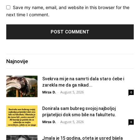
Save my name, email, and website in this browser for the
next time I comment.
Najnovije
Svekrva mi je na samrti dala staro ćebe i
zarekla me da ga nikad...
Mirza D.
-
August 5, 2026
0
Donirala sam bubreg svojoj najboljoj
prijateljici dok smo bile na fakultetu.
Mirza D.
-
August 5, 2026
0
„Imala je 15 godina, oteta je usred bijela