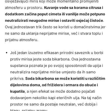
osvježavajući miris koji može momentalno promijeniti
atmosferu u prostoru.
Kuvanje vode sa korama citrusa i
dodatkom začina poput cimeta ili vanilije može potpuno
neutralizirati neugodne mirise i ostaviti osjećaj čistoće
.
Ovaj jednostavan trik često se koristi u domaćinstvima jer
ne samo da uklanja neprijatne mirise, već i stvara toplu i
prijatnu atmosferu.
Još jedan izuzetno efikasan prirodni saveznik u borbi
protiv mirisa jeste soda bikarbona. Ova jednostavna
supstanca poznata je po svojoj sposobnosti da upija i
neutralizira neprijatne mirise umjesto da ih samo
prikriva.
Soda bikarbona se može koristiti u različitim
dijelovima doma, od frižidera i ormara do obuće i
kupatila
, a njen efekat se može dodatno pojačati
dodavanjem nekoliko kapi eteričnih ulja. Na taj način
prostor ne samo da postaje neutralan, već dobija i
blagu, prijatnu aromu.