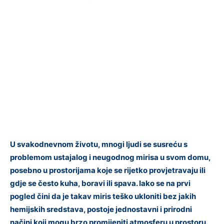
U svakodnevnom životu, mnogi ljudi se susreću s
problemom ustajalog i neugodnog mirisa u svom domu,
posebno u prostorijama koje se rijetko provjetravaju ili
gdje se često kuha, boravi ili spava. Iako se na prvi
pogled čini da je takav miris teško ukloniti bez jakih
hemijskih sredstava, postoje jednostavni i prirodni
načini koji mogu brzo promijeniti atmosferu u prostoru.