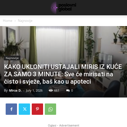
Home
Najnovije
Najnovije
KAKO UKLONITI USTAJALI MIRIS IZ KUĆE
ZA SAMO 3 MINUTE: Sve će mirisati na
čisto i svježe, baš kao u apoteci
By
Mirza D.
-
July 1, 2026
661
0
Oglasi - Advertisement