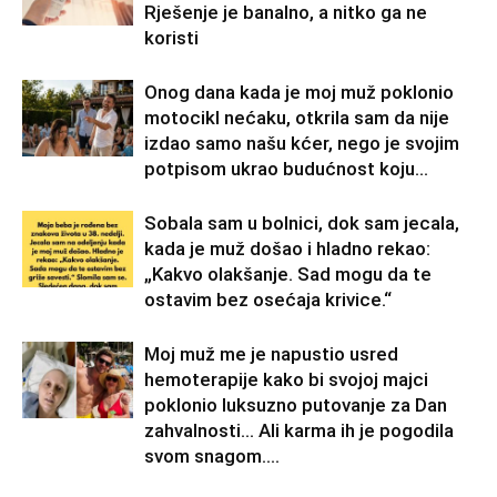
Rješenje je banalno, a nitko ga ne
koristi
Onog dana kada je moj muž poklonio
motocikl nećaku, otkrila sam da nije
izdao samo našu kćer, nego je svojim
potpisom ukrao budućnost koju...
Sobala sam u bolnici, dok sam jecala,
kada je muž došao i hladno rekao:
„Kakvo olakšanje. Sad mogu da te
ostavim bez osećaja krivice.“
Moj muž me je napustio usred
hemoterapije kako bi svojoj majci
poklonio luksuzno putovanje za Dan
zahvalnosti… Ali karma ih je pogodila
svom snagom....