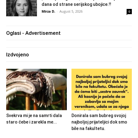
dana od strane serijskog ubojice.!!
Mirza D.
-
August 5, 2026
0
Oglasi - Advertisement
Izdvojeno
Svekrva mi je na samrti dala
Donirala sam bubreg svojoj
staro ćebe i zarekla me...
najboljoj prijateljici dok smo
bile na fakultetu.