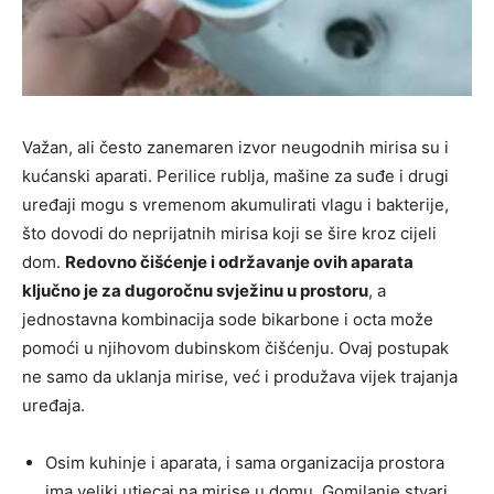
Važan, ali često zanemaren izvor neugodnih mirisa su i
kućanski aparati. Perilice rublja, mašine za suđe i drugi
uređaji mogu s vremenom akumulirati vlagu i bakterije,
što dovodi do neprijatnih mirisa koji se šire kroz cijeli
dom.
Redovno čišćenje i održavanje ovih aparata
ključno je za dugoročnu svježinu u prostoru
, a
jednostavna kombinacija sode bikarbone i octa može
pomoći u njihovom dubinskom čišćenju. Ovaj postupak
ne samo da uklanja mirise, već i produžava vijek trajanja
uređaja.
Osim kuhinje i aparata, i sama organizacija prostora
ima veliki utjecaj na mirise u domu. Gomilanje stvari,