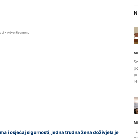
N
asi - Advertisement
Mi
Se
po
pr
re
Mi
Li
oma i osjećaj sigurnosti, jedna trudna žena doživjela je
na