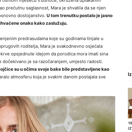
e. U osmom mjesecu trudnoće, okružena uplakanim
o prećutnu saglasnost, Mara je shvatila da se njen
a osnovno dostojanstvo.
U tom trenutku postalo je jasno
prihvaćene onako kako zaslužuju.
ijenjenim predrasudama koje su godinama tinjale u
uprugovih roditelja, Mara je svakodnevno osjećala
 svekrve opsjednute idejom da porodica mora imati sina
e dočekivano je sa razočaranjem, umjesto radosti.
ojčice su u očima svoje bake bile predstavljene kao
I
tvaralo atmosferu koja je svakim danom postajala sve
10
I