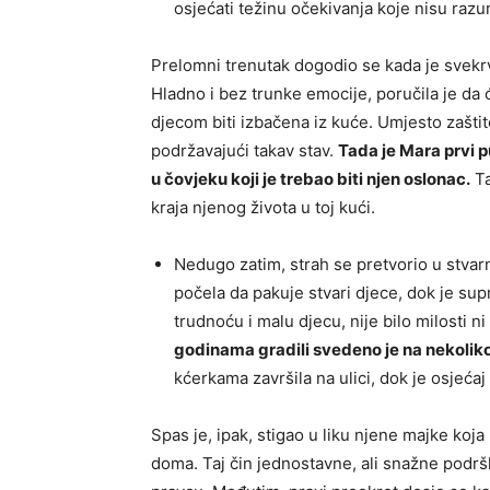
osjećati težinu očekivanja koje nisu razu
Prelomni trenutak dogodio se kada je svekrv
Hladno i bez trunke emocije, poručila je da
djecom biti izbačena iz kuće. Umjesto zašti
podržavajući takav stav.
Tada je Mara prvi p
u čovjeku koji je trebao biti njen oslonac.
Ta
kraja njenog života u toj kući.
Nedugo zatim, strah se pretvorio u stvar
počela da pakuje stvari djece, dok je su
trudnoću i malu djecu, nije bilo milosti n
godinama gradili svedeno je na nekoliko 
kćerkama završila na ulici, dok je osjećaj 
Spas je, ipak, stigao u liku njene majke koja 
doma. Taj čin jednostavne, ali snažne podrš