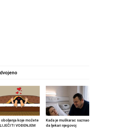
zdvojeno
 oboljenja koje možete
Kada je muškarac saznao
ZLIJEČITI VOĐENJEM
da ljekari njegovoj