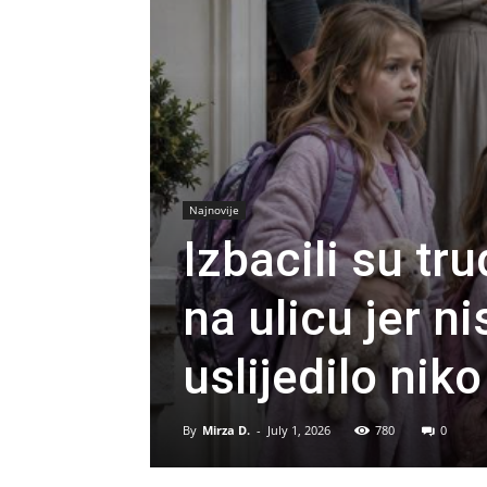
Najnovije
Izbacili su tr
na ulicu jer ni
uslijedilo nik
By
Mirza D.
-
July 1, 2026
780
0