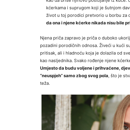
kao da briše njihovo postojanje iz kuć
kćerkama i suprugom koji je šutnjom dava
život u toj porodici pretvorio u borbu z
da ona i njene kćerke nikada nisu bile 
Njena priča zapravo je priča o duboko ukor
pozadini porodičnih odnosa. Živeći u kući s
pritisak, ali i hladnoću koja je dolazila od
kao nasljednika. Svako rođenje njene kćerk
Umjesto da budu voljene i prihvaćene, djev
“neuspjeh” samo zbog svog pola
, što je s
teža.