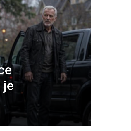
ice
 je