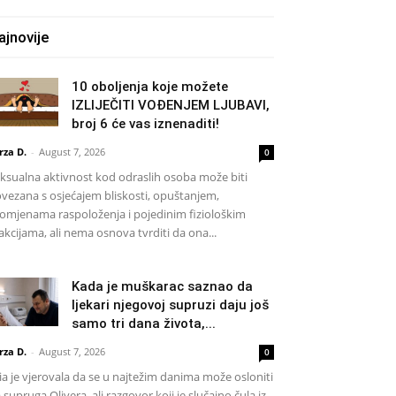
ajnovije
10 oboljenja koje možete
IZLIJEČITI VOĐENJEM LJUBAVI,
broj 6 će vas iznenaditi!
rza D.
-
August 7, 2026
0
ksualna aktivnost kod odraslih osoba može biti
vezana s osjećajem bliskosti, opuštanjem,
omjenama raspoloženja i pojedinim fiziološkim
akcijama, ali nema osnova tvrditi da ona...
Kada je muškarac saznao da
ljekari njegovoj supruzi daju još
samo tri dana života,...
rza D.
-
August 7, 2026
0
a je vjerovala da se u najtežim danima može osloniti
 supruga Olivera, ali razgovor koji je slučajno čula iz