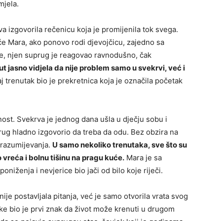
mjela.
a izgovorila rečenicu koja je promijenila tok svega.
 će Mara, ako ponovo rodi djevojčicu, zajedno sa
te, njen suprug je reagovao ravnodušno, čak
ut jasno vidjela da nije problem samo u svekrvi, već i
j trenutak bio je prekretnica koja je označila početak
nost. Svekrva je jednog dana ušla u dječju sobu i
prug hladno izgovorio da treba da odu. Bez obzira na
i razumijevanja.
U samo nekoliko trenutaka, sve što su
vreća i bolnu tišinu na pragu kuće.
Mara je sa
poniženja i nevjerice bio jači od bilo koje riječi.
nije postavljala pitanja, već je samo otvorila vrata svog
ke bio je prvi znak da život može krenuti u drugom