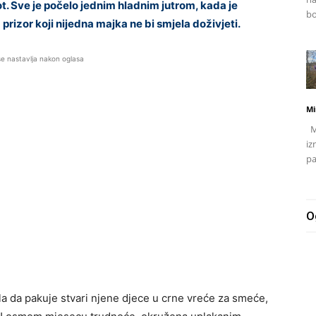
vot. Sve je počelo jednim hladnim jutrom, kada je
bo
rizor koji nijedna majka ne bi smjela doživjeti.
se nastavlja nakon oglasa
Mi
Mj
iz
pa
O
a da pakuje stvari njene djece u crne vreće za smeće,