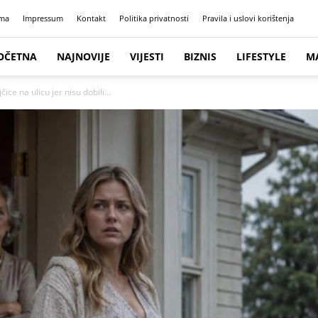
ma
Impressum
Kontakt
Politika privatnosti
Pravila i uslovi korištenja
OČETNA
NAJNOVIJE
VIJESTI
BIZNIS
LIFESTYLE
M
čice na ulicu jer nisu dobili...