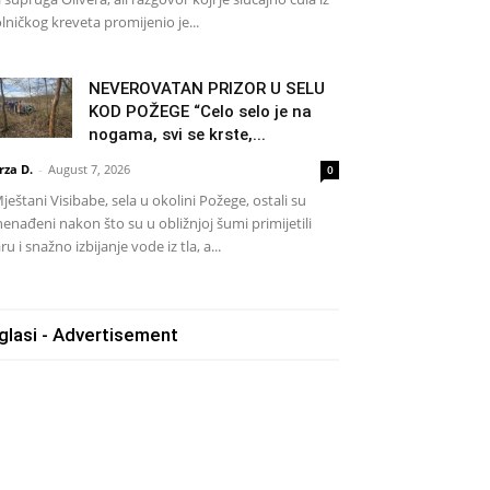
lničkog kreveta promijenio je...
NEVEROVATAN PRIZOR U SELU
KOD POŽEGE “Celo selo je na
nogama, svi se krste,...
rza D.
-
August 7, 2026
0
eštani Visibabe, sela u okolini Požege, ostali su
nenađeni nakon što su u obližnjoj šumi primijetili
ru i snažno izbijanje vode iz tla, a...
glasi - Advertisement