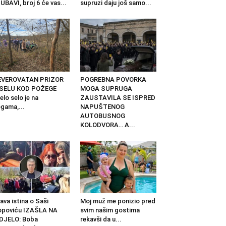
UBAVI, broj 6 će vas...
supruzi daju još samo...
EVEROVATAN PRIZOR
POGREBNA POVORKA
 SELU KOD POŽEGE
MOGA SUPRUGA
elo selo je na
ZAUSTAVILA SE ISPRED
gama,...
NAPUŠTENOG
AUTOBUSNOG
KOLODVORA… A...
ava istina o Saši
Moj muž me ponizio pred
opoviću IZAŠLA NA
svim našim gostima
DJELO: Boba
rekavši da u...