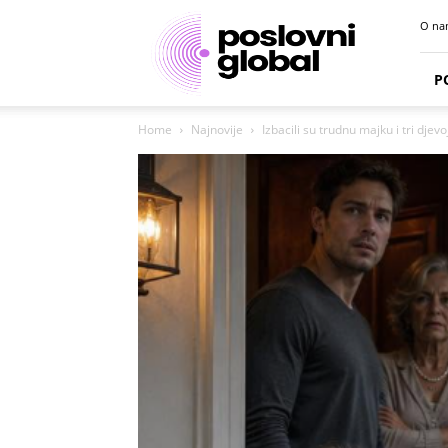
Poslovni
O na
portal
P
Home
Najnovije
Izbacili su trudnu majku i tri djevoj