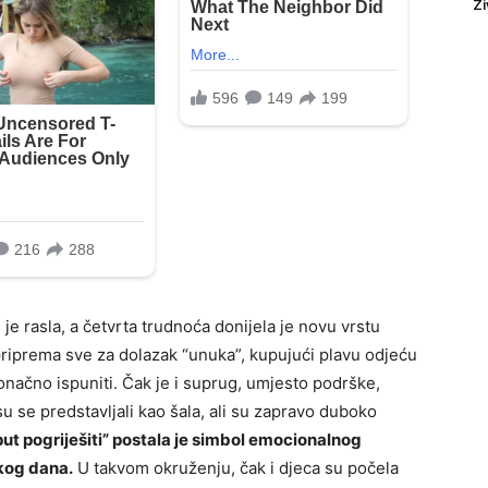
Ži
je rasla, a četvrta trudnoća donijela je novu vrstu
 priprema sve za dolazak “unuka”, kupujući plavu odjeću
konačno ispuniti. Čak je i suprug, umjesto podrške,
se predstavljali kao šala, ali su zapravo duboko
put pogriješiti” postala je simbol emocionalnog
akog dana.
U takvom okruženju, čak i djeca su počela