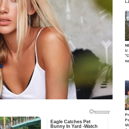
LJ
N
U
“C
no
Pr
P
VI