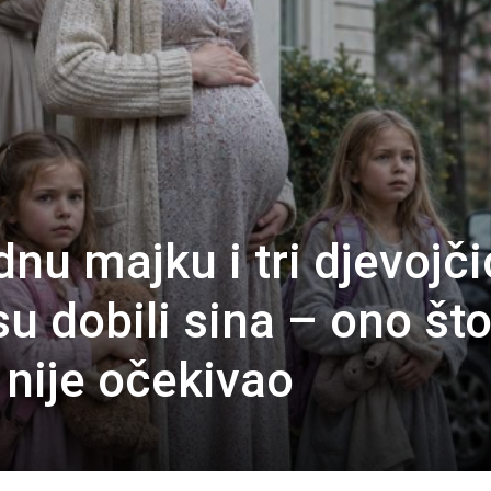
udnu majku i tri djevojč
su dobili sina – ono što
o nije očekivao