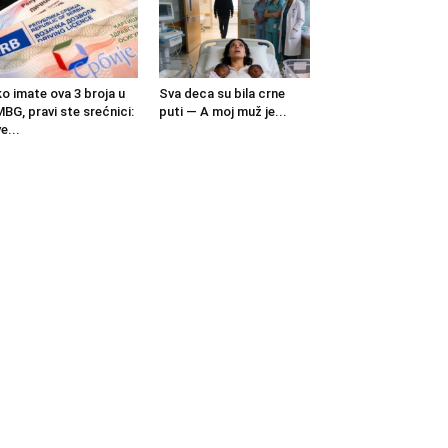
o imate ova 3 broja u
Sva deca su bila crne
BG, pravi ste srećnici:
puti — A moj muž je...
e...