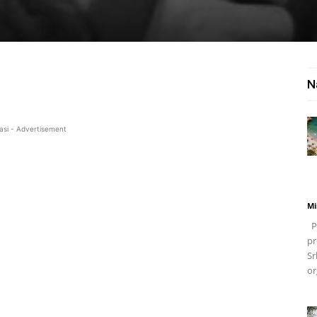
N
asi - Advertisement
Mi
Po
pr
Sr
or