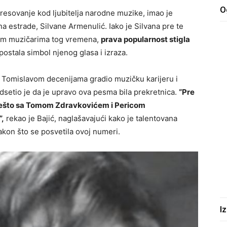
O
teresovanje kod ljubitelja narodne muzike, imao je
a estrade, Silvane Armenulić. Iako je Silvana pre te
im muzičarima tog vremena,
prava popularnost stigla
 postala simbol njenog glasa i izraza.
om Tomislavom decenijama gradio muzičku karijeru i
odsetio je da je upravo ova pesma bila prekretnica.
“Pre
e nešto sa Tomom Zdravkovićem i Pericom
”,
rekao je Bajić, naglašavajući kako je talentovana
nakon što se posvetila ovoj numeri.
I