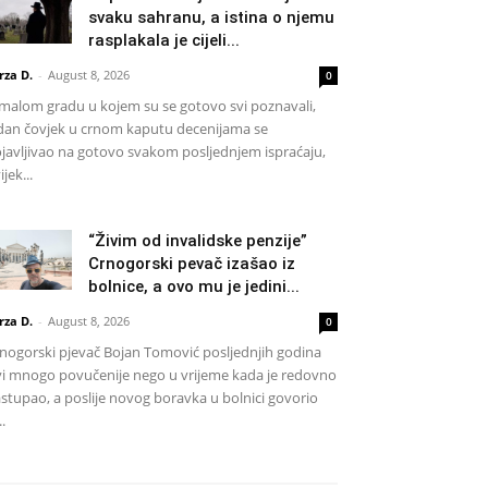
svaku sahranu, a istina o njemu
rasplakala je cijeli...
rza D.
-
August 8, 2026
0
malom gradu u kojem su se gotovo svi poznavali,
dan čovjek u crnom kaputu decenijama se
javljivao na gotovo svakom posljednjem ispraćaju,
ijek...
“Živim od invalidske penzije”
Crnogorski pevač izašao iz
bolnice, a ovo mu je jedini...
rza D.
-
August 8, 2026
0
nogorski pjevač Bojan Tomović posljednjih godina
vi mnogo povučenije nego u vrijeme kada je redovno
stupao, a poslije novog boravka u bolnici govorio
..