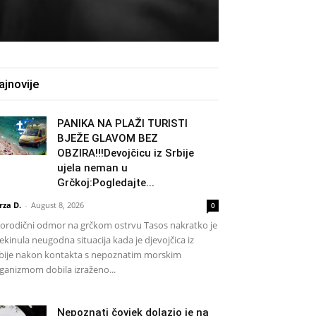
ajnovije
PANIKA NA PLAŽI TURISTI
BJEŽE GLAVOM BEZ
OBZIRA!!!Devojčicu iz Srbije
ujela neman u
Grčkoj:Pogledajte...
rza D.
-
August 8, 2026
0
rodični odmor na grčkom ostrvu Tasos nakratko je
ekinula neugodna situacija kada je djevojčica iz
bije nakon kontakta s nepoznatim morskim
ganizmom dobila izraženo...
Nepoznati čovjek dolazio je na