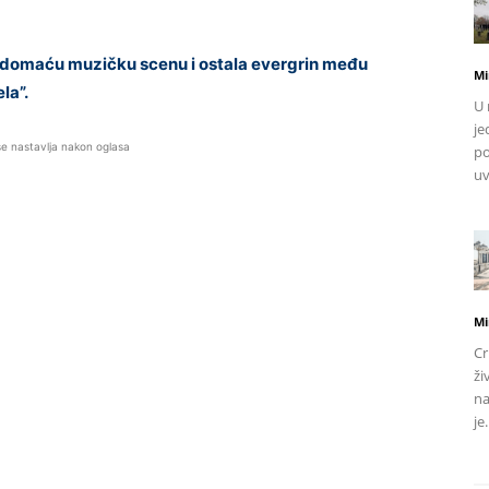
 domaću muzičku scenu i ostala evergrin među
Mi
la”.
U 
je
se nastavlja nakon oglasa
po
uv
Mi
Cr
ži
na
je.