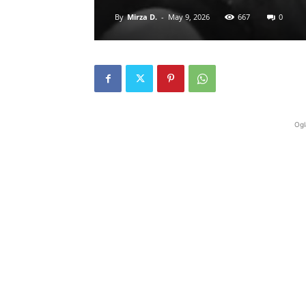
By
Mirza D.
-
May 9, 2026
667
0
Ogl