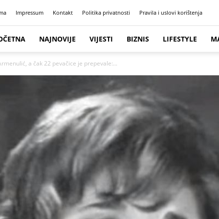
ma
Impressum
Kontakt
Politika privatnosti
Pravila i uslovi korištenja
OČETNA
NAJNOVIJE
VIJESTI
BIZNIS
LIFESTYLE
M
rmenulić, a čak 22 pevačice je prepevale:...