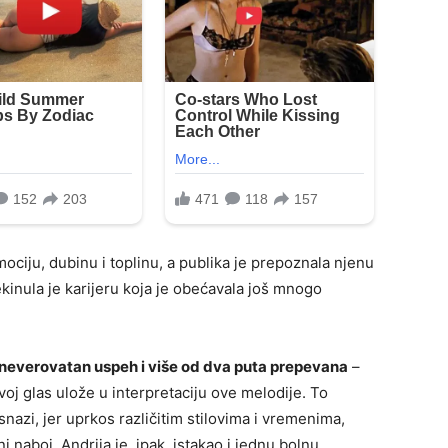
ociju, dubinu i toplinu, a publika je prepoznala njenu
kinula je karijeru koja je obećavala još mnogo
neverovatan uspeh i više od dva puta prepevana
–
voj glas ulože u interpretaciju ove melodije. To
snazi, jer uprkos različitim stilovima i vremenima,
 naboj. Andrija je, ipak, istakao i jednu bolnu