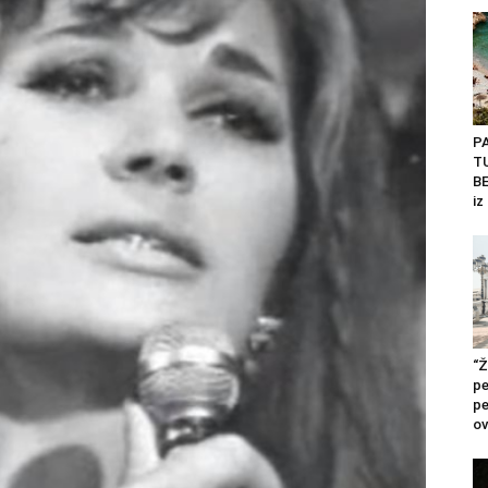
P
T
BE
iz
“Ž
pe
pe
ov