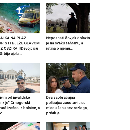
ANIKA NA PLAŽI
Nepoznati čovjek dolazio
URISTI BJEŽE GLAVOM
je na svaku sahranu, a
Z OBZIRA!!!Devojčicu
istina o njemu...
 Srbije ujela...
ivim od invalidske
Dva saobraćajna
nzije” Crnogorski
policajca zaustavila su
vač izašao iz bolnice, a
mladu ženu bez razloga,
o...
pribili je...