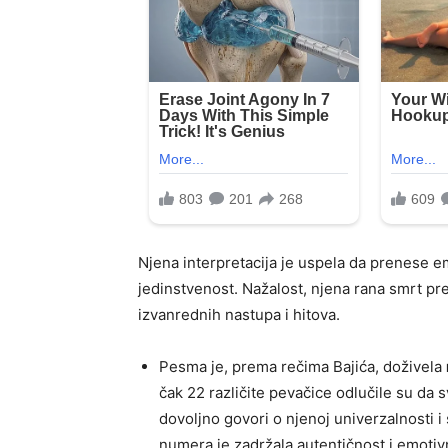
Njena interpretacija je uspela da prenese em
jedinstvenost. Nažalost, njena rana smrt pre
izvanrednih nastupa i hitova.
Pesma je, prema rečima Bajića, doživela
čak 22 različite pevačice odlučile su da s
dovoljno govori o njenoj univerzalnosti i 
numera je zadržala autentičnost i emotivni