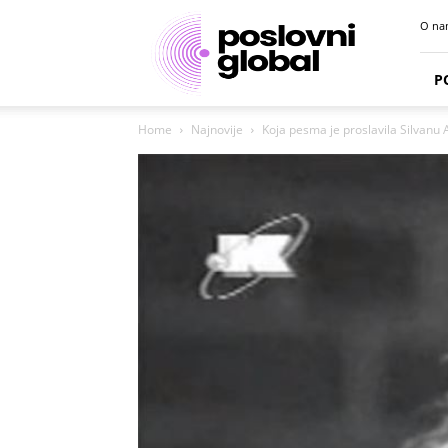
Poslovni
O na
portal
P
Home
Najnovije
Koja pesma je proslavila Silvanu A