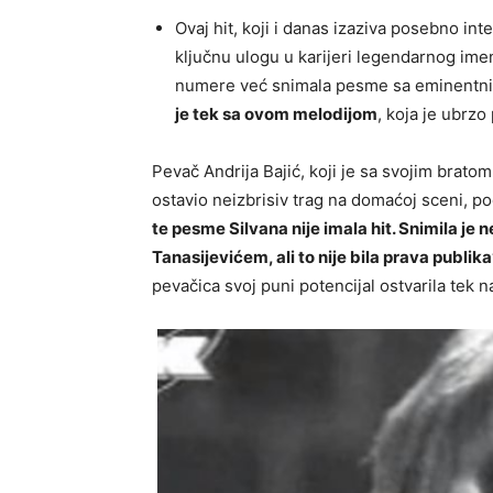
Ovaj hit, koji i danas izaziva posebno in
ključnu ulogu u karijeri legendarnog imen
numere već snimala pesme sa eminentn
je tek sa ovom melodijom
, koja je ubrzo
Pevač Andrija Bajić, koji je sa svojim brat
ostavio neizbrisiv trag na domaćoj sceni, p
te pesme Silvana nije imala hit. Snimila j
Tanasijevićem, ali to nije bila prava publika
pevačica svoj puni potencijal ostvarila tek 