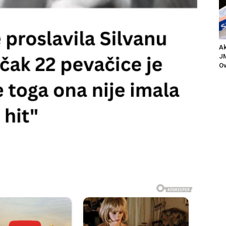
Ak
JM
Ov