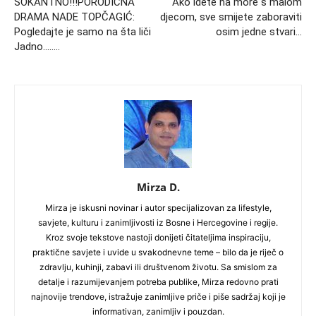
ŠOKANTNO!!!PORODIČNA
Ako idete na more s malom
DRAMA NADE TOPČAGIĆ:
djecom, sve smijete zaboraviti
Pogledajte je samo na šta liči
osim jedne stvari…
Jadno……..
Mirza D.
Mirza je iskusni novinar i autor specijalizovan za lifestyle,
savjete, kulturu i zanimljivosti iz Bosne i Hercegovine i regije.
Kroz svoje tekstove nastoji donijeti čitateljima inspiraciju,
praktične savjete i uvide u svakodnevne teme – bilo da je riječ o
zdravlju, kuhinji, zabavi ili društvenom životu. Sa smislom za
detalje i razumijevanjem potreba publike, Mirza redovno prati
najnovije trendove, istražuje zanimljive priče i piše sadržaj koji je
informativan, zanimljiv i pouzdan.