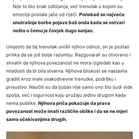
Nije to bio znak odbijanja, već trenutak u kojem su
emocije postale jače od riječi.
Ponekad se najveće
unutrašnje borbe pojave baš onda kada se ostvari
nešto o čemu je čovjek dugo sanjao.
Umjesto da taj trenutak uništi njihov odnos, on je postao
prilika da se još bolje razumiju. Razgovarali su otvoreno i
shvatili da njihova povezanost ne mora izgledati kao u
mladosti da bi bila stvarna. Njihova bliskost se nastavila
graditi kroz male svakodnevne trenutke, podršku i
prisustvo. Naučili su da ljubav nije samo ono što ljudi vide
spolja, već i sigurnost koju pružaju jedno drugom kada
nema publike.
Njihova priča pokazuje da prava
povezanost može imati različite oblike i da se ne mjeri
samo očekivanjima drugih.