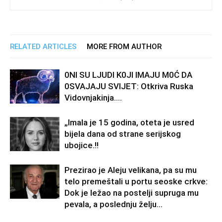
RELATED ARTICLES
MORE FROM AUTHOR
0Nl SU LJUDl K0Jl lMAJU M0Ć DA
0SVAJAJU SVlJET: Otkriva Ruska
Vidovnjakinja….
„Imala je 15 godina, oteta je usred
bijela dana od strane serijskog
ubojice.!!
Prezirao je Aleju velikana, pa su mu
telo premeštali u portu seoske crkve:
Dok je ležao na postelji supruga mu
pevala, a poslednju želju...