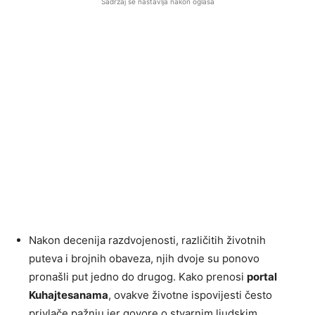
Sadržaj se nastavlja nakon oglasa
Nakon decenija razdvojenosti, različitih životnih
puteva i brojnih obaveza, njih dvoje su ponovo
pronašli put jedno do drugog. Kako prenosi
portal
Kuhajtesanama
, ovakve životne ispovijesti često
privlače pažnju jer govore o stvarnim ljudskim