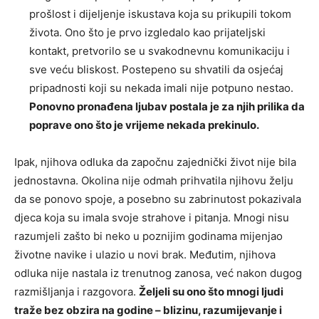
prošlost i dijeljenje iskustava koja su prikupili tokom
života. Ono što je prvo izgledalo kao prijateljski
kontakt, pretvorilo se u svakodnevnu komunikaciju i
sve veću bliskost. Postepeno su shvatili da osjećaj
pripadnosti koji su nekada imali nije potpuno nestao.
Ponovno pronađena ljubav postala je za njih prilika da
poprave ono što je vrijeme nekada prekinulo.
Ipak, njihova odluka da započnu zajednički život nije bila
jednostavna. Okolina nije odmah prihvatila njihovu želju
da se ponovo spoje, a posebno su zabrinutost pokazivala
djeca koja su imala svoje strahove i pitanja. Mnogi nisu
razumjeli zašto bi neko u poznijim godinama mijenjao
životne navike i ulazio u novi brak. Međutim, njihova
odluka nije nastala iz trenutnog zanosa, već nakon dugog
razmišljanja i razgovora.
Željeli su ono što mnogi ljudi
traže bez obzira na godine – blizinu, razumijevanje i