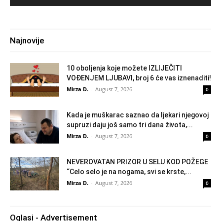
Najnovije
10 oboljenja koje možete IZLIJEČITI
VOĐENJEM LJUBAVI, broj 6 će vas iznenaditi!
Mirza D.
-
August 7, 2026
0
Kada je muškarac saznao da ljekari njegovoj
supruzi daju još samo tri dana života,...
Mirza D.
-
August 7, 2026
0
NEVEROVATAN PRIZOR U SELU KOD POŽEGE
“Celo selo je na nogama, svi se krste,...
Mirza D.
-
August 7, 2026
0
Oglasi - Advertisement