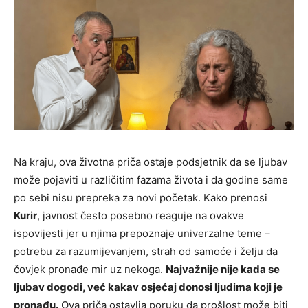
Na kraju, ova životna priča ostaje podsjetnik da se ljubav
može pojaviti u različitim fazama života i da godine same
po sebi nisu prepreka za novi početak. Kako prenosi
Kurir
, javnost često posebno reaguje na ovakve
ispovijesti jer u njima prepoznaje univerzalne teme –
potrebu za razumijevanjem, strah od samoće i želju da
čovjek pronađe mir uz nekoga.
Najvažnije nije kada se
ljubav dogodi, već kakav osjećaj donosi ljudima koji je
pronađu.
Ova priča ostavlja poruku da prošlost može biti