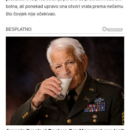
bolna, ali ponekad upravo ona otvori vrata prema nečemu
što čovjek nije očekivao.