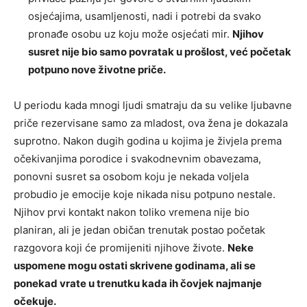
osjećajima, usamljenosti, nadi i potrebi da svako
pronađe osobu uz koju može osjećati mir.
Njihov
susret nije bio samo povratak u prošlost, već početak
potpuno nove životne priče.
U periodu kada mnogi ljudi smatraju da su velike ljubavne
priče rezervisane samo za mladost, ova žena je dokazala
suprotno. Nakon dugih godina u kojima je živjela prema
očekivanjima porodice i svakodnevnim obavezama,
ponovni susret sa osobom koju je nekada voljela
probudio je emocije koje nikada nisu potpuno nestale.
Njihov prvi kontakt nakon toliko vremena nije bio
planiran, ali je jedan običan trenutak postao početak
razgovora koji će promijeniti njihove živote.
Neke
uspomene mogu ostati skrivene godinama, ali se
ponekad vrate u trenutku kada ih čovjek najmanje
očekuje.