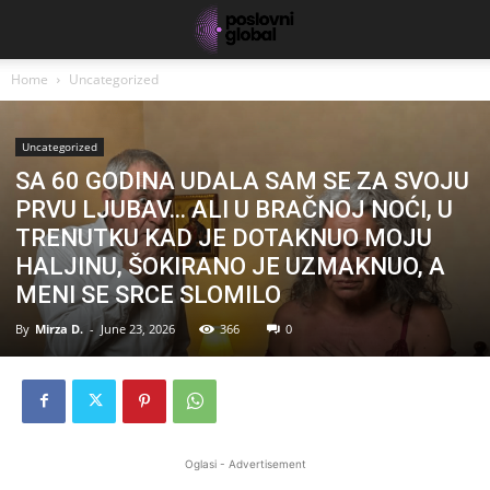
Home
Uncategorized
Uncategorized
SA 60 GODINA UDALA SAM SE ZA SVOJU
PRVU LJUBAV… ALI U BRAČNOJ NOĆI, U
TRENUTKU KAD JE DOTAKNUO MOJU
HALJINU, ŠOKIRANO JE UZMAKNUO, A
MENI SE SRCE SLOMILO
By
Mirza D.
-
June 23, 2026
366
0
Oglasi - Advertisement