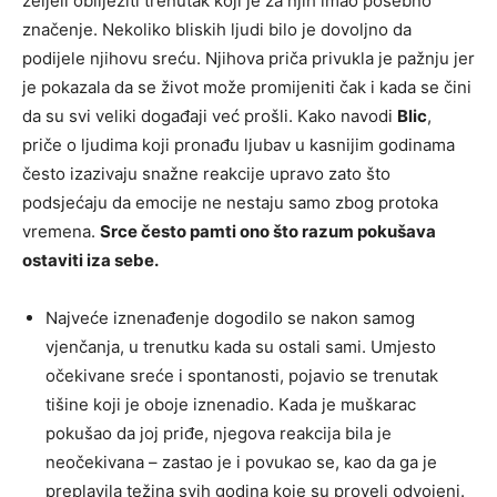
željeli obilježiti trenutak koji je za njih imao posebno
značenje. Nekoliko bliskih ljudi bilo je dovoljno da
podijele njihovu sreću. Njihova priča privukla je pažnju jer
je pokazala da se život može promijeniti čak i kada se čini
da su svi veliki događaji već prošli. Kako navodi
Blic
,
priče o ljudima koji pronađu ljubav u kasnijim godinama
često izazivaju snažne reakcije upravo zato što
podsjećaju da emocije ne nestaju samo zbog protoka
vremena.
Srce često pamti ono što razum pokušava
ostaviti iza sebe.
Najveće iznenađenje dogodilo se nakon samog
vjenčanja, u trenutku kada su ostali sami. Umjesto
očekivane sreće i spontanosti, pojavio se trenutak
tišine koji je oboje iznenadio. Kada je muškarac
pokušao da joj priđe, njegova reakcija bila je
neočekivana – zastao je i povukao se, kao da ga je
preplavila težina svih godina koje su proveli odvojeni.