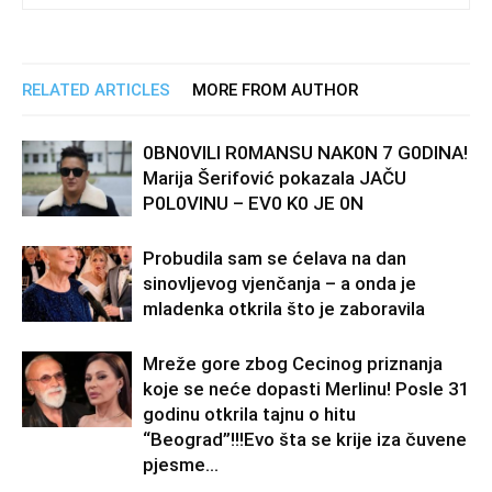
RELATED ARTICLES
MORE FROM AUTHOR
0BN0VlLl R0MANSU NAK0N 7 G0DlNA!
Marija Šerifović pokazala JAČU
P0L0VINU – EV0 K0 JE 0N
Probudila sam se ćelava na dan
sinovljevog vjenčanja – a onda je
mladenka otkrila što je zaboravila
Mreže gore zbog Cecinog priznanja
koje se neće dopasti Merlinu! Posle 31
godinu otkrila tajnu o hitu
“Beograd”!!!Evo šta se krije iza čuvene
pjesme...