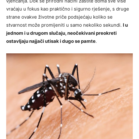
vjenčanja. Dok se prirodni načini zaštite doma sve više
vraćaju u fokus kao praktično i sigurno rješenje, s druge
strane ovakve životne priče podsjećaju koliko se
stvarnost može promijeniti u samo nekoliko sekundi.
I u
jednom i u drugom slučaju, neočekivani preokreti
ostavljaju najjači utisak i dugo se pamte
.