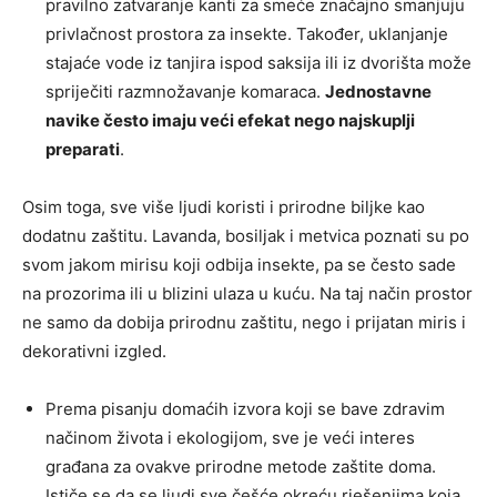
pravilno zatvaranje kanti za smeće značajno smanjuju
privlačnost prostora za insekte. Također, uklanjanje
stajaće vode iz tanjira ispod saksija ili iz dvorišta može
spriječiti razmnožavanje komaraca.
Jednostavne
navike često imaju veći efekat nego najskuplji
preparati
.
Osim toga, sve više ljudi koristi i prirodne biljke kao
dodatnu zaštitu. Lavanda, bosiljak i metvica poznati su po
svom jakom mirisu koji odbija insekte, pa se često sade
na prozorima ili u blizini ulaza u kuću. Na taj način prostor
ne samo da dobija prirodnu zaštitu, nego i prijatan miris i
dekorativni izgled.
Prema pisanju domaćih izvora koji se bave zdravim
načinom života i ekologijom, sve je veći interes
građana za ovakve prirodne metode zaštite doma.
Ističe se da se ljudi sve češće okreću rješenjima koja