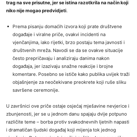
trag na sve prisutne, jer se istina razotkrila na način koji
niko nije mogao predvidjeti
.
Prema pisanju domaćih izvora koji prate društvene
događaje i viralne priče, ovakvi incidenti na
vjenčanjima, iako rijetki, brzo postaju tema javnosti i
društvenih mreža. Navodi se da se ovakve situacije
često prepričavaju i analiziraju danima nakon
događaja, jer izazivaju snažne reakcije i brojne
komentare. Posebno se ističe kako publika uvijek traži
objašnjenje za neočekivane preokrete koji ruše sliku
savršene ceremonije.
U završnici ove priče ostaje osjećaj mješavine nevjerice i
zbunjenosti, jer se u jednom danu spajaju dvije potpuno
različite teme – borba protiv svakodnevnih ljetnih napasti
i dramatičan ljudski događaj koji mijenja tok jednog