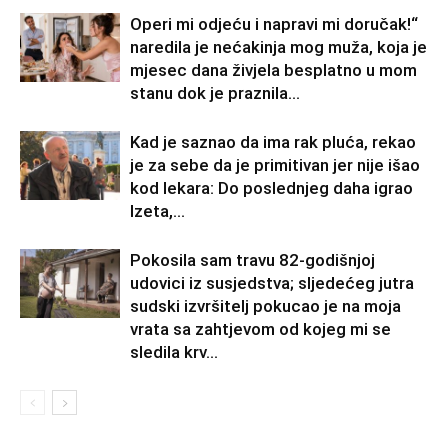
Operi mi odjeću i napravi mi doručak!“
naredila je nećakinja mog muža, koja je
mjesec dana živjela besplatno u mom
stanu dok je praznila...
Kad je saznao da ima rak pluća, rekao
je za sebe da je primitivan jer nije išao
kod lekara: Do poslednjeg daha igrao
Izeta,...
Pokosila sam travu 82-godišnjoj
udovici iz susjedstva; sljedećeg jutra
sudski izvršitelj pokucao je na moja
vrata sa zahtjevom od kojeg mi se
sledila krv...