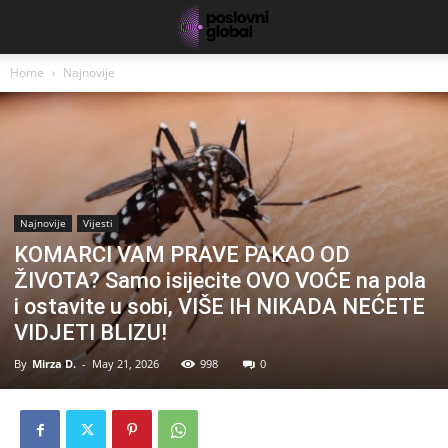
Home
Najnovije
Najnovije
Vijesti
KOMARCI VAM PRAVE PAKAO OD
ŽIVOTA? Samo isijecite OVO VOĆE na pola
i ostavite u sobi, VIŠE IH NIKADA NEĆETE
VIDJETI BLIZU!
By
Mirza D.
-
May 21, 2026
998
0