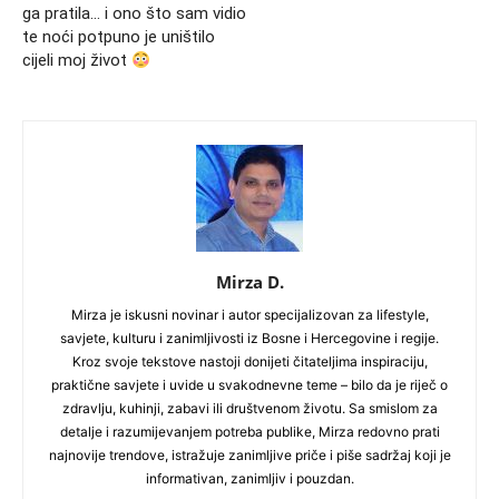
ga pratila… i ono što sam vidio
te noći potpuno je uništilo
cijeli moj život
Mirza D.
Mirza je iskusni novinar i autor specijalizovan za lifestyle,
savjete, kulturu i zanimljivosti iz Bosne i Hercegovine i regije.
Kroz svoje tekstove nastoji donijeti čitateljima inspiraciju,
praktične savjete i uvide u svakodnevne teme – bilo da je riječ o
zdravlju, kuhinji, zabavi ili društvenom životu. Sa smislom za
detalje i razumijevanjem potreba publike, Mirza redovno prati
najnovije trendove, istražuje zanimljive priče i piše sadržaj koji je
informativan, zanimljiv i pouzdan.