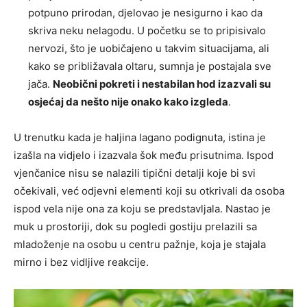
potpuno prirodan, djelovao je nesigurno i kao da
skriva neku nelagodu. U početku se to pripisivalo
nervozi, što je uobičajeno u takvim situacijama, ali
kako se približavala oltaru, sumnja je postajala sve
jača.
Neobični pokreti i nestabilan hod izazvali su
osjećaj da nešto nije onako kako izgleda
.
U trenutku kada je haljina lagano podignuta, istina je
izašla na vidjelo i izazvala šok među prisutnima. Ispod
vjenčanice nisu se nalazili tipični detalji koje bi svi
očekivali, već odjevni elementi koji su otkrivali da osoba
ispod vela nije ona za koju se predstavljala. Nastao je
muk u prostoriji, dok su pogledi gostiju prelazili sa
mladoženje na osobu u centru pažnje, koja je stajala
mirno i bez vidljive reakcije.