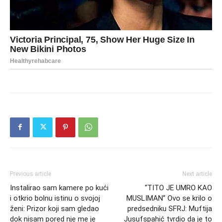
Previous article
Next article
Instalirao sam kamere po kući
“TITO JE UMRO KAO
i otkrio bolnu istinu o svojoj
MUSLIMAN” Ovo se krilo o
ženi: Prizor koji sam gledao
predsedniku SFRJ: Muftija
dok nisam pored nje me je
Jusufspahić tvrdio da je to