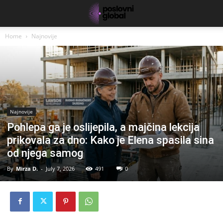
Home
Najnovije
Najnovije
Pohlepa ga je oslijepila, a majčina lekcija
prikovala za dno: Kako je Elena spasila sina
od njega samog
By
Mirza D.
-
July 7, 2026
491
0