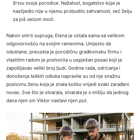
žrtvu svoje porodice. Nažalost, bogatstvo koje je
naslijedio nije u njemu probudilo zahvalnost, već želju
za još većom moći.
Nakon smrti supruga, Elena je ostala sama sa velikom
odgovornošću na svojim ramenima. Umjesto da
odustane, preuzela je porodičnu građevinsku firmu i
vlastitim radom je pretvorila u uspješan posao koji je
zapošljavao veliki broj ljudi. Godine rada, odricanja i
donošenja teških odluka napravile su od nje snažnu
poslovnu ženu koja je znala koliko vrijedi svaki zarađeni
novac. Sve što je stvarala, stvarala je s mišlju da jednog
dana njen sin Viktor nastavi njen put.