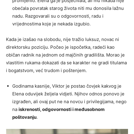
promijenio. Elena ga je posjećivala, ali mu nikada nije
obećala povratak starog života niti mu donosila lažnu
nadu. Razgovarali su o odgovornosti, radu i
vrijednostima koje je nekada izgubio.
Kada je izašao na slobodu, nije tražio luksuz, novac ni
direktorsku poziciju. Počeo je ispočetka, radeći kao
običan radnik na jednom od majčinih gradilišta. Morao je
vlastitim rukama dokazati da se karakter ne gradi titulama
i bogatstvom, već trudom i poštenjem.
Godinama kasnije, Viktor je postao čovjek kakvog je
Elena oduvijek željela vidjeti. Njihov odnos ponovo je
izgrađen, ali ovaj put ne na novcu i privilegijama, nego
na
iskrenosti, odgovornosti i međusobnom
poštovanju
.