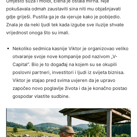
Umjesto suza i molbi, Elena je ostala mirna. Nije
pokušavala odmah zaustaviti sina niti mu objašnjavati
gdje griješi. Pustila ga je da vjeruje kako je pobijedio.
Znala je da neki ljudi tek kada izgube sve iluzije shvate
vrijednost onoga što su imali.
Nekoliko sedmica kasnije Viktor je organizovao veliko
otvaranje svoje nove kompanije pod nazivom „V-
Capital“. Bio je to događaj na kojem su se okupili
poslovni partneri, investitori i ljudi iz svijeta biznisa.
Viktor je stajao pred svima uvjeren da je upravo
započeo novo poglavlje života i da je konačno postao
gospodar vlastite sudbine.