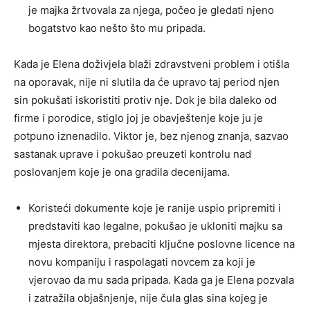
je majka žrtvovala za njega, počeo je gledati njeno
bogatstvo kao nešto što mu pripada.
Kada je Elena doživjela blaži zdravstveni problem i otišla
na oporavak, nije ni slutila da će upravo taj period njen
sin pokušati iskoristiti protiv nje. Dok je bila daleko od
firme i porodice, stiglo joj je obavještenje koje ju je
potpuno iznenadilo. Viktor je, bez njenog znanja, sazvao
sastanak uprave i pokušao preuzeti kontrolu nad
poslovanjem koje je ona gradila decenijama.
Koristeći dokumente koje je ranije uspio pripremiti i
predstaviti kao legalne, pokušao je ukloniti majku sa
mjesta direktora, prebaciti ključne poslovne licence na
novu kompaniju i raspolagati novcem za koji je
vjerovao da mu sada pripada. Kada ga je Elena pozvala
i zatražila objašnjenje, nije čula glas sina kojeg je