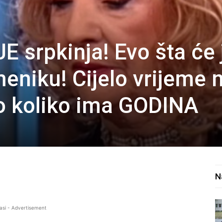
E srpkinja! Evo šta će 
eniku! Cijelo vrijeme 
vo koliko ima GODINA
N
asi - Advertisement