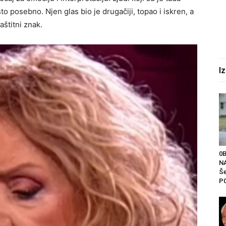
to posebno. Njen glas bio je drugačiji, topao i iskren, a
aštitni znak.
I
0
NA
Še
P0