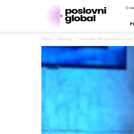
Poslovni
O na
portal
P
Home
Najnovije
Lepa Lukić NIJE srpkinja! Evo šta ć