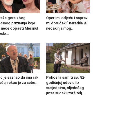
eže gore zbog
Operi mi odjeću i napravi
cinog priznanja koje
mi doručak!“ naredila je
 neće dopasti Merlinu!
nećakinja mog...
sle...
d je saznao da ima rak
Pokosila sam travu 82-
uća, rekao je za sebe...
godišnjoj udovici iz
susjedstva; sljedećeg
jutra sudski izvršitelj...