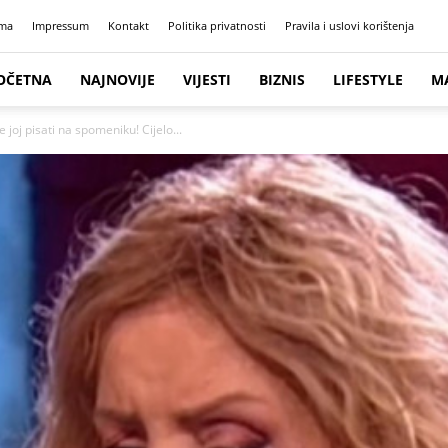
ma
Impressum
Kontakt
Politika privatnosti
Pravila i uslovi korištenja
OČETNA
NAJNOVIJE
VIJESTI
BIZNIS
LIFESTYLE
M
e joj pisati na spomeniku! Cijelo...