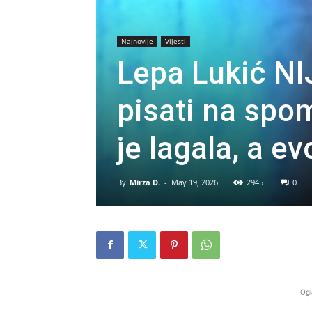
Najnovije
Vijesti
Lepa Lukić NIJ
pisati na spom
je lagala, a e
By
Mirza D.
-
May 19, 2026
2945
0
Ogl