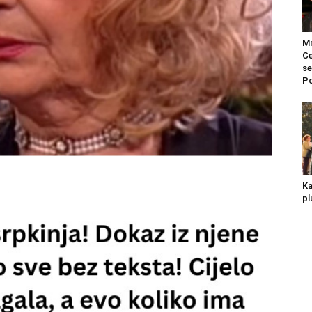
Mr
Ce
se
Po
Ka
pl