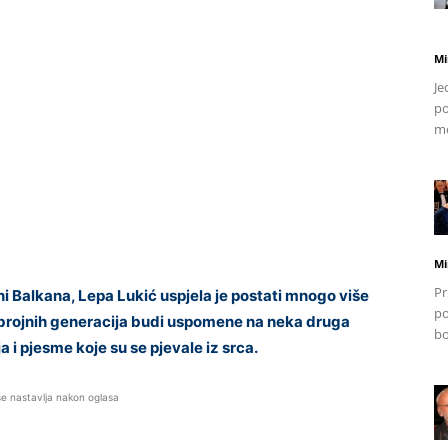
Mi
Je
po
mo
Mi
Pr
i Balkana, Lepa Lukić uspjela je postati mnogo više
po
 brojnih generacija budi uspomene na neka druga
bo
 i pjesme koje su se pjevale iz srca.
se nastavlja nakon oglasa