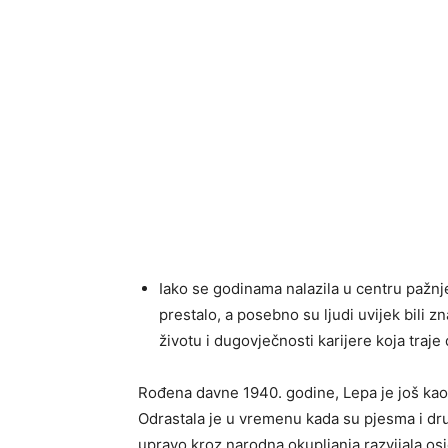
Iako se godinama nalazila u centru pažnje
prestalo, a posebno su ljudi uvijek bili z
životu i dugovječnosti karijere koja traje
Rođena davne 1940. godine, Lepa je još kao 
Odrastala je u vremenu kada su pjesma i dru
upravo kroz narodna okupljanja razvijala osje