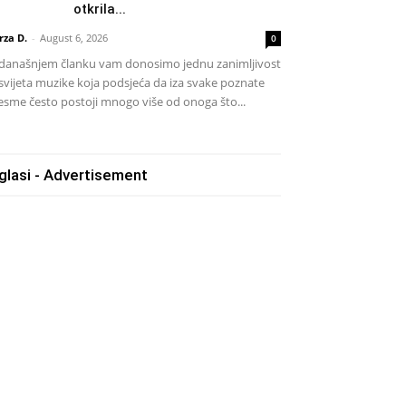
otkrila...
rza D.
-
August 6, 2026
0
današnjem članku vam donosimo jednu zanimljivost
 svijeta muzike koja podsjeća da iza svake poznate
esme često postoji mnogo više od onoga što...
glasi - Advertisement