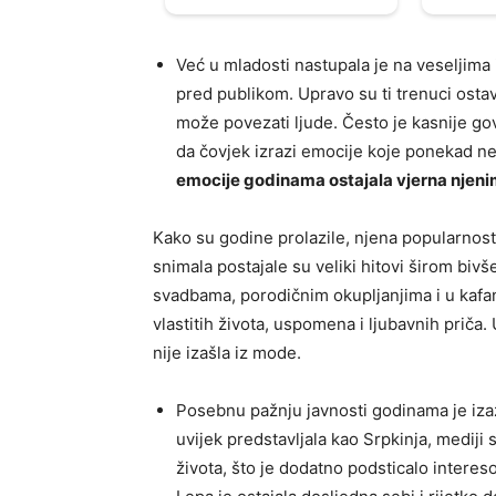
Već u mladosti nastupala je na veseljima 
pred publikom. Upravo su ti trenuci ostavi
može povezati ljude. Često je kasnije go
da čovjek izrazi emocije koje ponekad ne
emocije godinama ostajala vjerna njen
Kako su godine prolazile, njena popularnos
snimala postajale su veliki hitovi širom bivš
svadbama, porodičnim okupljanjima i u kafan
vlastitih života, uspomena i ljubavnih prič
nije izašla iz mode.
Posebnu pažnju javnosti godinama je izazi
uvijek predstavljala kao Srpkinja, mediji 
života, što je dodatno podsticalo interes