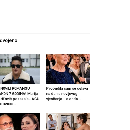
zdvojeno
BN0VlLl R0MANSU
Probudila sam se ćelava
K0N 7 G0DlNA! Marija
na dan sinovljevog
rifović pokazala JAČU
vjenčanja – a onda...
L0VINU –...