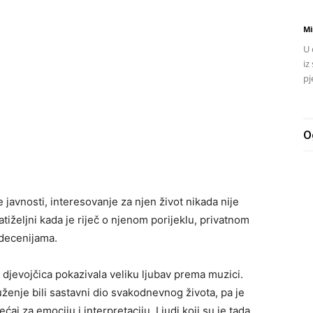
Mi
U 
iz
pj
O
 javnosti, interesovanje za njen život nikada nije
natiželjni kada je riječ o njenom porijeklu, privatnom
 decenijama.
djevojčica pokazivala veliku ljubav prema muzici.
ženje bili sastavni dio svakodnevnog života, pa je
ćaj za emociju i interpretaciju. Ljudi koji su je tada