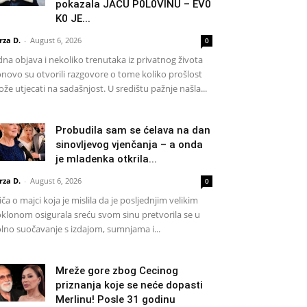
pokazala JAČU P0L0VINU – EV0
K0 JE...
rza D.
-
August 6, 2026
0
dna objava i nekoliko trenutaka iz privatnog života
novo su otvorili razgovore o tome koliko prošlost
že utjecati na sadašnjost. U središtu pažnje našla...
Probudila sam se ćelava na dan
sinovljevog vjenčanja – a onda
je mladenka otkrila...
rza D.
-
August 6, 2026
0
iča o majci koja je mislila da je posljednjim velikim
klonom osigurala sreću svom sinu pretvorila se u
lno suočavanje s izdajom, sumnjama i...
Mreže gore zbog Cecinog
priznanja koje se neće dopasti
Merlinu! Posle 31 godinu