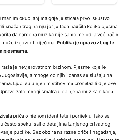
i manjim okupljanjima gdje je sticala prvo iskustvo
li snažan trag na nju jer je tada naučila koliko pjesma
vorila da narodna muzika nije samo melodija već način
 može izgovoriti riječima.
Publika je upravo zbog te
im pjesmama.
t rasla je nevjerovatnom brzinom. Pjesme koje je
e Jugoslavije, a mnoge od njih i danas se slušaju na
ama. Ljudi su u njenim stihovima pronalazili dijelove
a. Upravo zato mnogi smatraju da njena muzika nikada
vala priča o njenom identitetu i porijeklu. Iako se
su često spekulisali o detaljima iz njenog privatnog
ovanje publike. Bez obzira na razne priče i nagađanja,