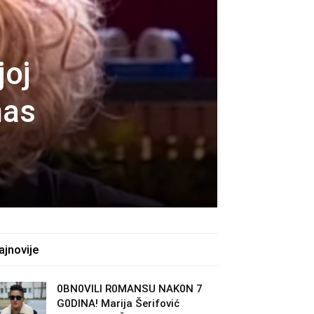
joj
nas
ajnovije
0BN0VlLl R0MANSU NAK0N 7
G0DlNA! Marija Šerifović