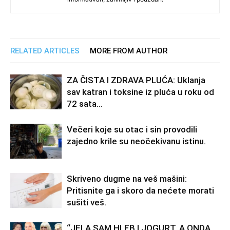
RELATED ARTICLES
MORE FROM AUTHOR
ZA ČISTA I ZDRAVA PLUĆA: Uklanja
sav katran i toksine iz pluća u roku od
72 sata…
Večeri koje su otac i sin provodili
zajedno krile su neočekivanu istinu.
Skriveno dugme na veš mašini:
Pritisnite ga i skoro da nećete morati
sušiti veš.
“JELA SAM HLEB I JOGURT, A ONDA