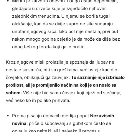
Marko je zatvorio dnevnik i dugo ostao nepomičan,
gledajući u drveće koje je svjedočilo njihovim
zajedničkim trenucima. U njemu se borila tuga i
olakšanje, kao da se dvije suprotne sile sudaraju
unutar njegovog srca. Iako bol nije nestala, prvi put
nakon mnogo godina osjetio je da može da diše bez
onog teškog tereta koji ga je pratio.
Kroz njegove misli prolazila je spoznaja da ljubav ne
nestaje sa smrću, niti sa greškama, već ostaje kao dio
čovjeka, oblikujući ga zauvijek.
To saznanje nije izbrisalo
prošlost, ali je promijenilo način na koji je on nosio sa
sobom.
Više nije bio samo čovjek koji bježi od sjećanja,
već neko ko ih polako prihvata.
Prema pisanju domaćih medija poput
Nezavisnih
novina
, priče o suočavanju s gubitkom često se
opisuju kao najteži, ali i najvažniji proces u