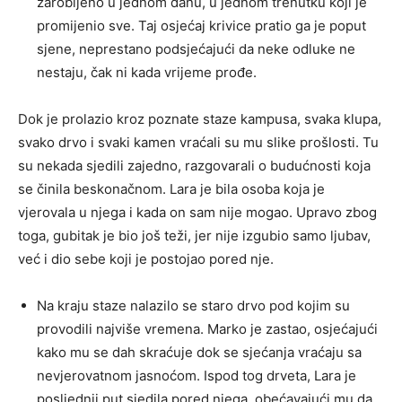
zarobljeno u jednom danu, u jednom trenutku koji je
promijenio sve. Taj osjećaj krivice pratio ga je poput
sjene, neprestano podsjećajući da neke odluke ne
nestaju, čak ni kada vrijeme prođe.
Dok je prolazio kroz poznate staze kampusa, svaka klupa,
svako drvo i svaki kamen vraćali su mu slike prošlosti. Tu
su nekada sjedili zajedno, razgovarali o budućnosti koja
se činila beskonačnom. Lara je bila osoba koja je
vjerovala u njega i kada on sam nije mogao. Upravo zbog
toga, gubitak je bio još teži, jer nije izgubio samo ljubav,
već i dio sebe koji je postojao pored nje.
Na kraju staze nalazilo se staro drvo pod kojim su
provodili najviše vremena. Marko je zastao, osjećajući
kako mu se dah skraćuje dok se sjećanja vraćaju sa
nevjerovatnom jasnoćom. Ispod tog drveta, Lara je
posljednji put sjedila pored njega, obećavajući mu da