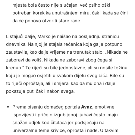
mjesta bola često nije slučajan, već psihološki
potreban korak ka unutrašnjem miru, čak i kada se čini
da će ponovo otvoriti stare rane.
Listajući dalje, Marko je naišao na posljednju stranicu
dnevnika. Na njoj je stajala rečenica koja ga je potpuno
zaustavila, kao da je vrijeme na trenutak stalo: „Nikada ne
zaboravi da voliš. Nikada ne zaboravi zbog čega si
krenuo.“ Te riječi su bile jednostavne, ali su nosile težinu
koju je mogao osjetiti u svakom dijelu svog bića. Bile su
to riječi oproštaja, ali i smjera, kao da mu ona i dalje
pokazuje put, čak i nakon svega.
Prema pisanju domaćeg portala
Avaz
, emotivne
ispovijesti i priče o izgubljenoj ljubavi često imaju
snažan odjek kod čitalaca jer podsjećaju na
univerzalne teme krivice, oprosta i nade. U takvim