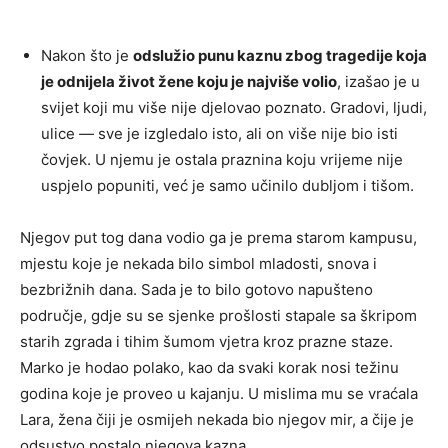
Nakon što je
odslužio punu kaznu zbog tragedije koja
je odnijela život žene koju je najviše volio
, izašao je u
svijet koji mu više nije djelovao poznato. Gradovi, ljudi,
ulice — sve je izgledalo isto, ali on više nije bio isti
čovjek. U njemu je ostala praznina koju vrijeme nije
uspjelo popuniti, već je samo učinilo dubljom i tišom.
Njegov put tog dana vodio ga je prema starom kampusu,
mjestu koje je nekada bilo simbol mladosti, snova i
bezbrižnih dana. Sada je to bilo gotovo napušteno
područje, gdje su se sjenke prošlosti stapale sa škripom
starih zgrada i tihim šumom vjetra kroz prazne staze.
Marko je hodao polako, kao da svaki korak nosi težinu
godina koje je proveo u kajanju. U mislima mu se vraćala
Lara, žena čiji je osmijeh nekada bio njegov mir, a čije je
odsustvo postalo njegova kazna.