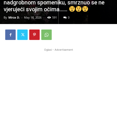
nadgrobnom spomeniku, smrznuo se ne
vjerujeći svojim očima……
By
Mirza D.
-
May 18, 2026
591
0
Oglasi - Advertisement