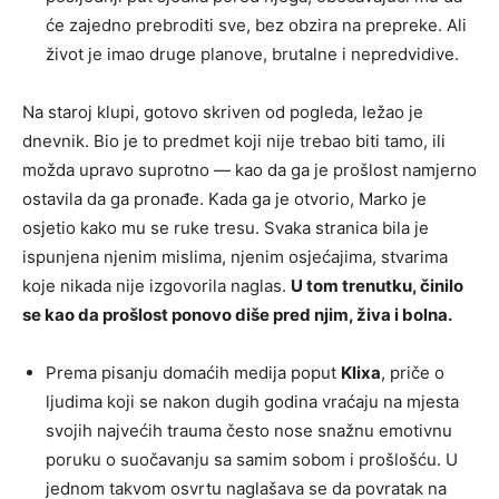
će zajedno prebroditi sve, bez obzira na prepreke. Ali
život je imao druge planove, brutalne i nepredvidive.
Na staroj klupi, gotovo skriven od pogleda, ležao je
dnevnik. Bio je to predmet koji nije trebao biti tamo, ili
možda upravo suprotno — kao da ga je prošlost namjerno
ostavila da ga pronađe. Kada ga je otvorio, Marko je
osjetio kako mu se ruke tresu. Svaka stranica bila je
ispunjena njenim mislima, njenim osjećajima, stvarima
koje nikada nije izgovorila naglas.
U tom trenutku, činilo
se kao da prošlost ponovo diše pred njim, živa i bolna.
Prema pisanju domaćih medija poput
Klixa
, priče o
ljudima koji se nakon dugih godina vraćaju na mjesta
svojih najvećih trauma često nose snažnu emotivnu
poruku o suočavanju sa samim sobom i prošlošću. U
jednom takvom osvrtu naglašava se da povratak na