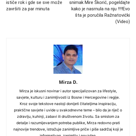
ističe rok i gde se sve može
snimak Mire Škorić, pogeldajte
završiti za par minuta
kako je nasrnula na nju !!!!Evo
šta je poručila Ražnatovićki
(Video)
Mirza D.
Mirza je iskusni novinar i autor specijalizovan za lifestyle,
savjete, kulturu i zanimljivosti iz Bosne i Hercegovine i regije.
Kroz svoje tekstove nastoji donijeti čitateljima inspiraciju,
praktične savjete i uvide u svakodnevne teme – bilo da je riječ o
zdravlju, kuhinji, zabavi ili društvenom životu. Sa smislom za
detalje i razumijevanjem potreba publike, Mirza redovno prati
najnovije trendove, istražuje zanimljive priče i piše sadržaj koji je
informativan, zanimljiv i pouzdan.