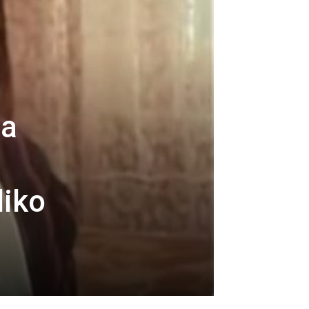
pa
u
liko