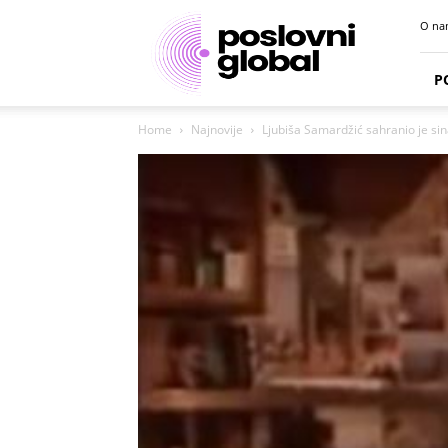
Poslovni
O na
portal
P
Home
Najnovije
Ljubiša Samardžić sahranio je sin