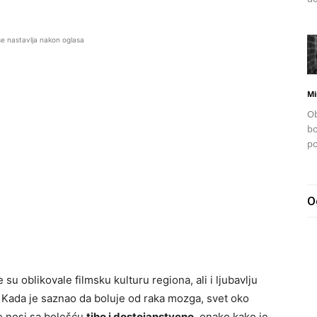
se nastavlja nakon oglasa
Mi
Ob
bo
po
O
su oblikovale filmsku kulturu regiona, ali i ljubavlju
a. Kada je saznao da boluje od raka mozga, svet oko
se nosi sa bolešću
tiho i dostojanstveno
, onako kako je