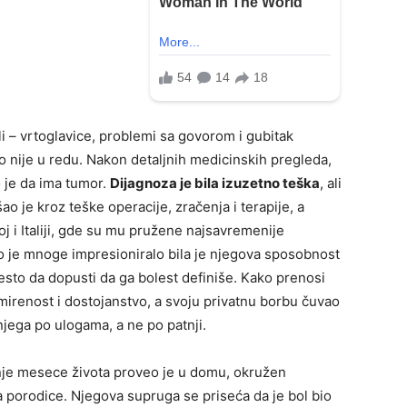
i – vrtoglavice, problemi sa govorom i gubitak
o nije u redu. Nakon detaljnih medicinskih pregleda,
 je da ima tumor.
Dijagnoza je bila izuzetno teška
, ali
o je kroz teške operacije, zračenja i terapije, a
oj i Italiji, gde su mu pružene najsavremenije
 je mnoge impresioniralo bila je njegova sposobnost
esto da dopusti da ga bolest definiše. Kako prenosi
mirenost i dostojanstvo, a svoju privatnu borbu čuvao
 njega po ulogama, a ne po patnji.
nje mesece života proveo je u domu, okružen
 porodice. Njegova supruga se priseća da je bol bio