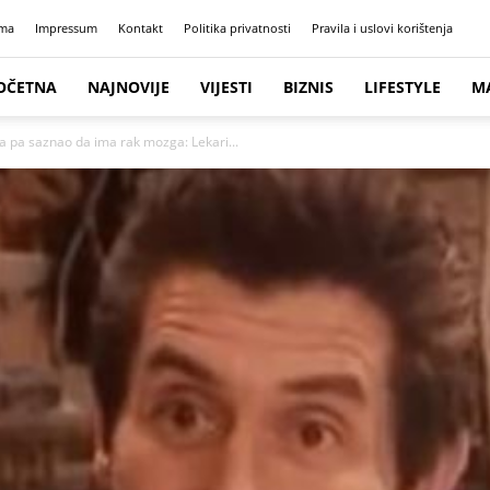
ma
Impressum
Kontakt
Politika privatnosti
Pravila i uslovi korištenja
OČETNA
NAJNOVIJE
VIJESTI
BIZNIS
LIFESTYLE
M
a pa saznao da ima rak mozga: Lekari...