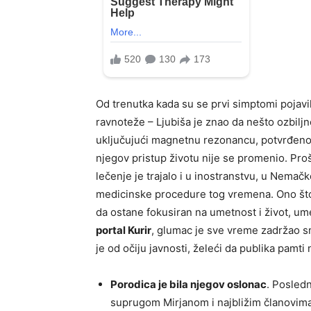
Od trenutka kada su se prvi simptomi pojavil
ravnoteže – Ljubiša je znao da nešto ozbiljn
uključujući magnetnu rezonancu, potvrđeno
njegov pristup životu nije se promenio. Proša
lečenje je trajalo i u inostranstvu, u Nemačk
medicinske procedure tog vremena. Ono što
da ostane fokusiran na umetnost i život, um
portal Kurir
, glumac je sve vreme zadržao s
je od očiju javnosti, želeći da publika pamti
Porodica je bila njegov oslonac
. Posled
suprugom Mirjanom i najbližim članovima