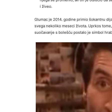
i živeo.
Glumac je 2014. godine primio šokantnu dija
svega nekoliko meseci života. Uprkos tome,
suočavanje s bolešću postalo je simbol hrabr