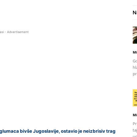
N
asi - Advertisement
Mi
Go
hl
pr
Mi
Pr
ta
glumaca bivše Jugoslavije, ostavio je neizbrisiv trag
ud