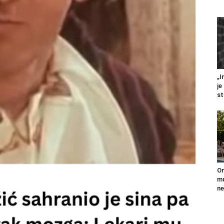
„I
je
st
On
mu
ne