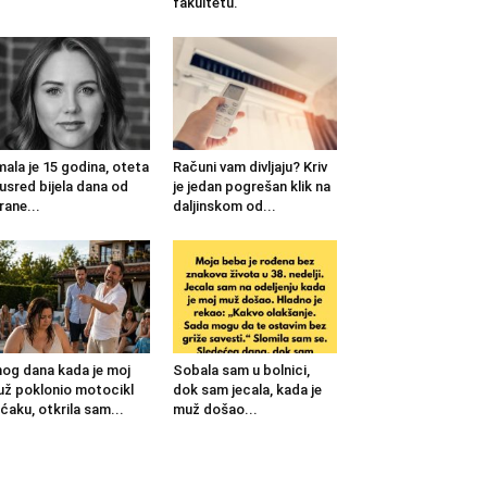
fakultetu.
mala je 15 godina, oteta
Računi vam divljaju? Kriv
 usred bijela dana od
je jedan pogrešan klik na
rane...
daljinskom od...
og dana kada je moj
Sobala sam u bolnici,
ž poklonio motocikl
dok sam jecala, kada je
ćaku, otkrila sam...
muž došao...