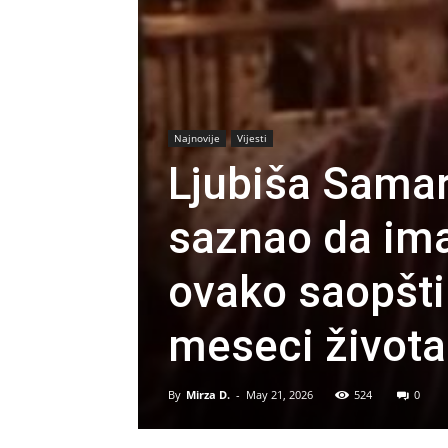
Najnovije
Vijesti
Ljubiša Samar
saznao da ima
ovako saopštil
meseci života
By
Mirza D.
-
May 21, 2026
524
0