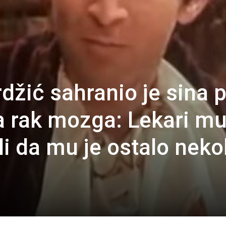
džić sahranio je sina 
 rak mozga: Lekari m
i da mu je ostalo neko