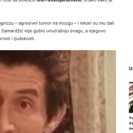
gnozu – agresivni tumor na mozgu – i lekari su mu dali
 Samardžić nije gubio unutrašnju snagu, a njegovo
osti i ljudskosti.
I
Sv
da
me