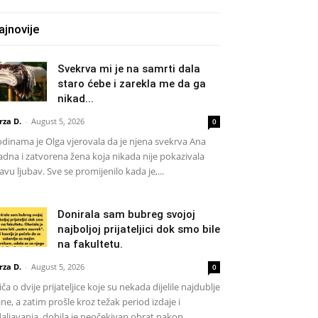
ajnovije
Svekrva mi je na samrti dala
staro ćebe i zarekla me da ga
nikad...
rza D.
-
August 5, 2026
0
dinama je Olga vjerovala da je njena svekrva Ana
adna i zatvorena žena koja nikada nije pokazivala
avu ljubav. Sve se promijenilo kada je,...
Donirala sam bubreg svojoj
najboljoj prijateljici dok smo bile
na fakultetu.
rza D.
-
August 5, 2026
0
iča o dvije prijateljice koje su nekada dijelile najdublje
jne, a zatim prošle kroz težak period izdaje i
aljavanja, dobila je neočekivan obrat nakon...