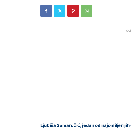
Ogl
Ljubiša Samardžić, jedan od najomiljenijih 