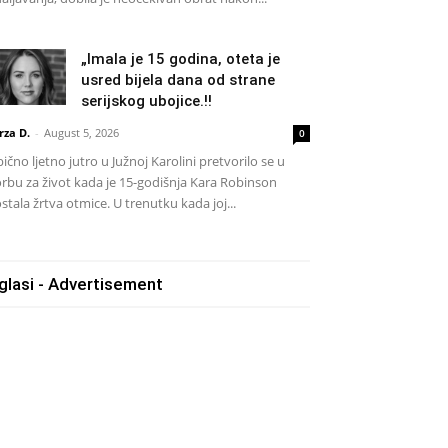
„Imala je 15 godina, oteta je
usred bijela dana od strane
serijskog ubojice.!!
rza D.
-
August 5, 2026
0
ično ljetno jutro u Južnoj Karolini pretvorilo se u
rbu za život kada je 15-godišnja Kara Robinson
stala žrtva otmice. U trenutku kada joj...
glasi - Advertisement