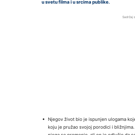
u svetu filma i u srcima publike.
Sadržaj 
Njegov život bio je ispunjen ulogama koje 
koju je pružao svojoj porodici i bližnjim
njega se promenio, ali on je odlučio da 