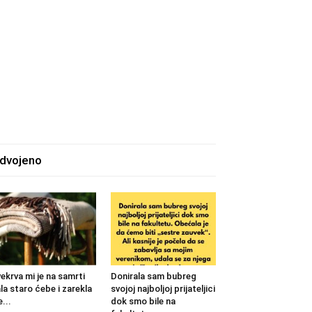
zdvojeno
ekrva mi je na samrti
Donirala sam bubreg
la staro ćebe i zarekla
svojoj najboljoj prijateljici
...
dok smo bile na