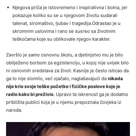
Njegova priča je istovremeno i inspirativna i bolna, jer
pokazuje koliko su se u njegovom životu sudarali
talenat, siromaštvo, ljubav i tragedija.Odrastao je u
skromnim uslovima i rano se susreo sa životnim
teškoćama koje su oblikovale njegov karakter.
Završio je samo osnovnu školu, a djetinjstvo mu je bilo
obilježeno borbom za egzistenciju, u kojoj nije uvijek bilo
ni osnovnih sredstava za život. Kasnije je često isticao da
ga to nije slomilo, već ojačalo, naglašavajući da
nikada
nije krio svoje teške početke i fizičke poslove koje je
radio kako bi preživio
. Upravo ta iskrenost ga je dodatno
približila publici koja je u njemu prepoznala čovjeka iz
naroda.