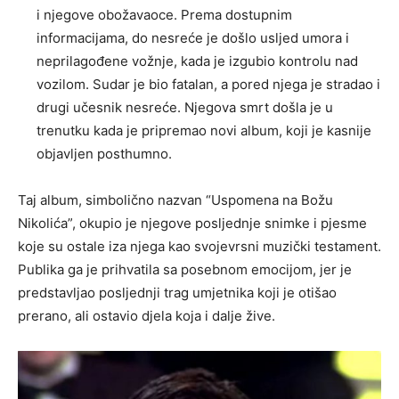
i njegove obožavaoce. Prema dostupnim
informacijama, do nesreće je došlo usljed umora i
neprilagođene vožnje, kada je izgubio kontrolu nad
vozilom. Sudar je bio fatalan, a pored njega je stradao i
drugi učesnik nesreće. Njegova smrt došla je u
trenutku kada je pripremao novi album, koji je kasnije
objavljen posthumno.
Taj album, simbolično nazvan “Uspomena na Božu
Nikolića”, okupio je njegove posljednje snimke i pjesme
koje su ostale iza njega kao svojevrsni muzički testament.
Publika ga je prihvatila sa posebnom emocijom, jer je
predstavljao posljednji trag umjetnika koji je otišao
prerano, ali ostavio djela koja i dalje žive.