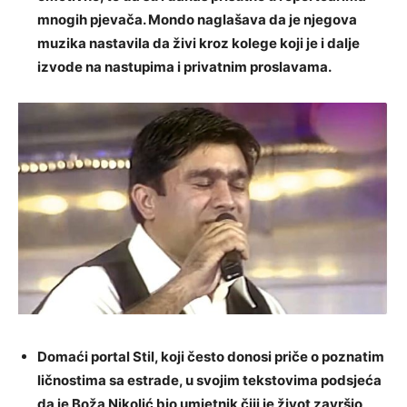
mnogih pjevača. Mondo naglašava da je njegova
muzika nastavila da živi kroz kolege koji je i dalje
izvode na nastupima i privatnim proslavama.
Domaći portal Stil, koji često donosi priče o poznatim
ličnostima sa estrade, u svojim tekstovima podsjeća
da je Boža Nikolić bio umjetnik čiji je život završio