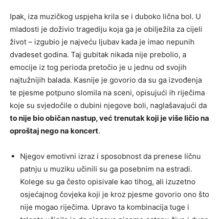
Ipak, iza muzičkog uspjeha krila se i duboko lična bol. U
mladosti je doživio tragediju koja ga je obilježila za cijeli
život – izgubio je najveću ljubav kada je imao nepunih
dvadeset godina. Taj gubitak nikada nije prebolio, a
emocije iz tog perioda pretočio je u jednu od svojih
najtužnijih balada. Kasnije je govorio da su ga izvođenja
te pjesme potpuno slomila na sceni, opisujući ih riječima
koje su svjedočile o dubini njegove boli, naglašavajući da
to nije bio običan nastup, već trenutak koji je više ličio na
oproštaj nego na koncert
.
Njegov emotivni izraz i sposobnost da prenese ličnu
patnju u muziku učinili su ga posebnim na estradi.
Kolege su ga često opisivale kao tihog, ali izuzetno
osjećajnog čovjeka koji je kroz pjesme govorio ono što
nije mogao riječima. Upravo ta kombinacija tuge i