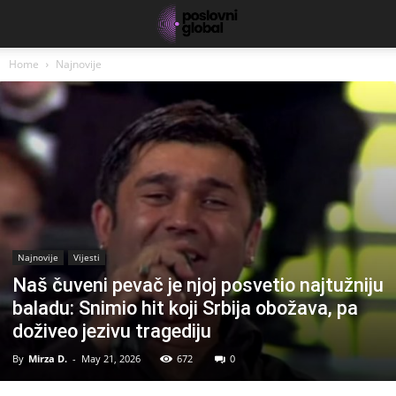
Home
Najnovije
Najnovije
Vijesti
Naš čuveni pevač je njoj posvetio najtužniju
baladu: Snimio hit koji Srbija obožava, pa
doživeo jezivu tragediju
By
Mirza D.
-
May 21, 2026
672
0