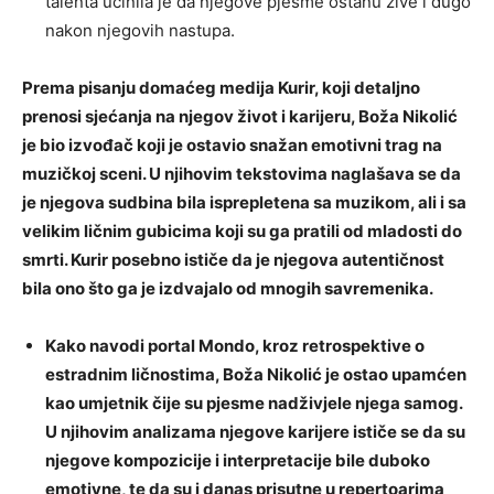
talenta učinila je da njegove pjesme ostanu žive i dugo
nakon njegovih nastupa.
Prema pisanju domaćeg medija Kurir, koji detaljno
prenosi sjećanja na njegov život i karijeru, Boža Nikolić
je bio izvođač koji je ostavio snažan emotivni trag na
muzičkoj sceni. U njihovim tekstovima naglašava se da
je njegova sudbina bila isprepletena sa muzikom, ali i sa
velikim ličnim gubicima koji su ga pratili od mladosti do
smrti. Kurir posebno ističe da je njegova autentičnost
bila ono što ga je izdvajalo od mnogih savremenika.
Kako navodi portal Mondo, kroz retrospektive o
estradnim ličnostima, Boža Nikolić je ostao upamćen
kao umjetnik čije su pjesme nadživjele njega samog.
U njihovim analizama njegove karijere ističe se da su
njegove kompozicije i interpretacije bile duboko
emotivne, te da su i danas prisutne u repertoarima