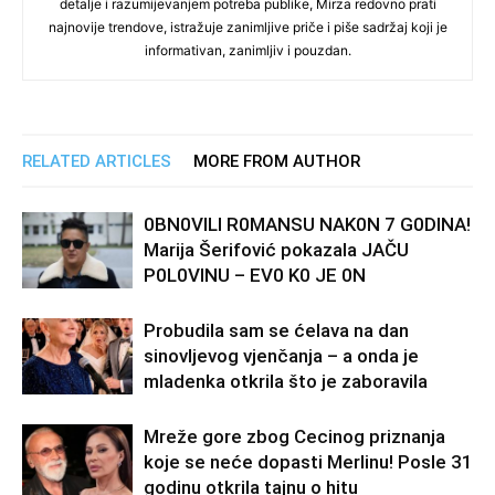
detalje i razumijevanjem potreba publike, Mirza redovno prati
najnovije trendove, istražuje zanimljive priče i piše sadržaj koji je
informativan, zanimljiv i pouzdan.
RELATED ARTICLES
MORE FROM AUTHOR
0BN0VlLl R0MANSU NAK0N 7 G0DlNA!
Marija Šerifović pokazala JAČU
P0L0VINU – EV0 K0 JE 0N
Probudila sam se ćelava na dan
sinovljevog vjenčanja – a onda je
mladenka otkrila što je zaboravila
Mreže gore zbog Cecinog priznanja
koje se neće dopasti Merlinu! Posle 31
godinu otkrila tajnu o hitu