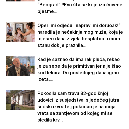
“Beograd”!!!Evo šta se krije iza čuvene
pjesme...
Operi mi odjeću i napravi mi doručak!“
naredila je nećakinja mog muža, koja je
mjesec dana živjela besplatno u mom
stanu dok je praznila...
Kad je saznao da ima rak pluća, rekao
je za sebe da je primitivan jer nije išao
kod lekara: Do poslednjeg daha igrao
Izeta,...
Pokosila sam travu 82-godišnjoj
udovici iz susjedstva; sljedećeg jutra
sudski izvršitelj pokucao je na moja
vrata sa zahtjevom od kojeg mi se
sledila krv...