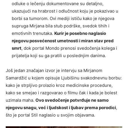
odluke o lečenju dokumentovane su detaljno,
ukazujući na hrabrost i odlučnost koju je pokazivao u
borbi sa tumorom. Ovi mediji ističu kako je njegova
supruga Mirjana bila stub podrške, svedok tihih i
emotivnih trenutaka.
Kurir je posebno naglasio
njegovu posvećenost umetnosti i miran stav pred
smrt
, dok portal Mondo prenosi svedočenja kolega i
prijatelja koji su ga pratili u poslednjim danima.
Još jedan značajan izvor je intervju sa Mirjanom
Samardžić u kojem opisuje Ljubišinu svakodnevnu borbu:
kako je strpljivo prolazio kroz medicinske procedure,
kako se smejao i razgovarao o filmu čak i kada je bolest
uzimala maha.
Ovo svedočenje potvrđuje ne samo
njegovu snagu, već i ljudskost i ljubav prema porodici
,
što je portal Stil naglasio u svojim objavama.