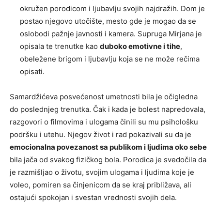
okružen porodicom i ljubavlju svojih najdražih. Dom je
postao njegovo utočište, mesto gde je mogao da se
oslobodi pažnje javnosti i kamera. Supruga Mirjana je
opisala te trenutke kao
duboko emotivne i tihe
,
obeležene brigom i ljubavlju koja se ne može rečima
opisati.
Samardžićeva posvećenost umetnosti bila je očigledna
do poslednjeg trenutka. Čak i kada je bolest napredovala,
razgovori o filmovima i ulogama činili su mu psihološku
podršku i utehu. Njegov život i rad pokazivali su da je
emocionalna povezanost sa publikom i ljudima oko sebe
bila jača od svakog fizičkog bola. Porodica je svedočila da
je razmišljao o životu, svojim ulogama i ljudima koje je
voleo, pomiren sa činjenicom da se kraj približava, ali
ostajući spokojan i svestan vrednosti svojih dela.