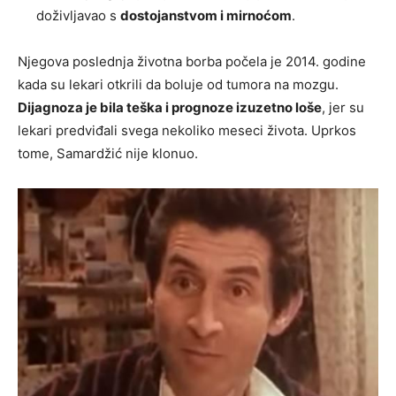
doživljavao s
dostojanstvom i mirnoćom
.
Njegova poslednja životna borba počela je 2014. godine
kada su lekari otkrili da boluje od tumora na mozgu.
Dijagnoza je bila teška i prognoze izuzetno loše
, jer su
lekari predviđali svega nekoliko meseci života. Uprkos
tome, Samardžić nije klonuo.