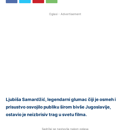
Oglasi - Advertisement
Ljubiša Samardžić, legendarni glumac čiji je osmeh i
prisustvo osvojilo publiku širom bivše Jugoslavije,
ostavio je neizbrisiv trag u svetu filma.
Sadržaj se nastavlja nakon oglasa