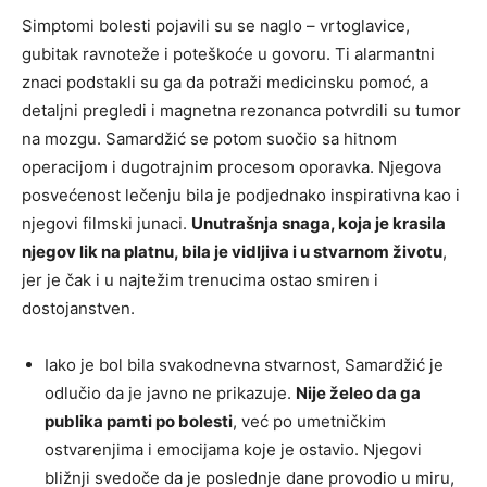
Simptomi bolesti pojavili su se naglo – vrtoglavice,
gubitak ravnoteže i poteškoće u govoru. Ti alarmantni
znaci podstakli su ga da potraži medicinsku pomoć, a
detaljni pregledi i magnetna rezonanca potvrdili su tumor
na mozgu. Samardžić se potom suočio sa hitnom
operacijom i dugotrajnim procesom oporavka. Njegova
posvećenost lečenju bila je podjednako inspirativna kao i
njegovi filmski junaci.
Unutrašnja snaga, koja je krasila
njegov lik na platnu, bila je vidljiva i u stvarnom životu
,
jer je čak i u najtežim trenucima ostao smiren i
dostojanstven.
Iako je bol bila svakodnevna stvarnost, Samardžić je
odlučio da je javno ne prikazuje.
Nije želeo da ga
publika pamti po bolesti
, već po umetničkim
ostvarenjima i emocijama koje je ostavio. Njegovi
bližnji svedoče da je poslednje dane provodio u miru,