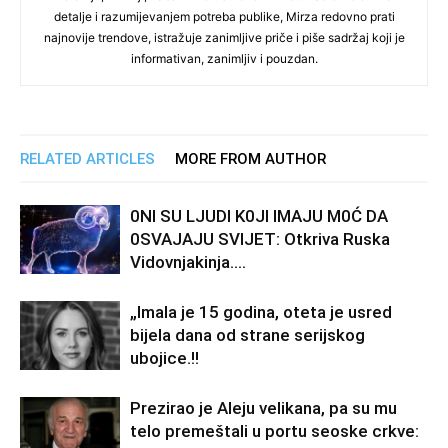
detalje i razumijevanjem potreba publike, Mirza redovno prati
najnovije trendove, istražuje zanimljive priče i piše sadržaj koji je
informativan, zanimljiv i pouzdan.
RELATED ARTICLES
MORE FROM AUTHOR
0Nl SU LJUDl K0Jl lMAJU M0Ć DA
0SVAJAJU SVlJET: Otkriva Ruska
Vidovnjakinja….
„Imala je 15 godina, oteta je usred
bijela dana od strane serijskog
ubojice.!!
Prezirao je Aleju velikana, pa su mu
telo premeštali u portu seoske crkve: