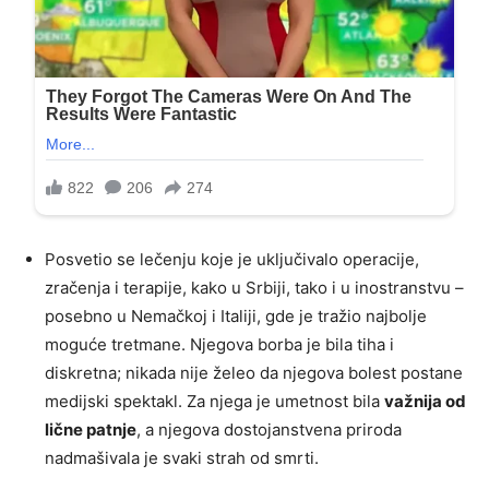
Posvetio se lečenju koje je uključivalo operacije,
zračenja i terapije, kako u Srbiji, tako i u inostranstvu –
posebno u Nemačkoj i Italiji, gde je tražio najbolje
moguće tretmane. Njegova borba je bila tiha i
diskretna; nikada nije želeo da njegova bolest postane
medijski spektakl. Za njega je umetnost bila
važnija od
lične patnje
, a njegova dostojanstvena priroda
nadmašivala je svaki strah od smrti.