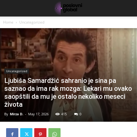
Home
Uncategorized
Uncategorized
Ljubiša Samardžić sahranio je sina pa
saznao da ima rak mozga: Lekari mu ovako
saopštili da mu je ostalo nekoliko meseci
života
By
Mirza D.
-
May 17, 2026
415
0