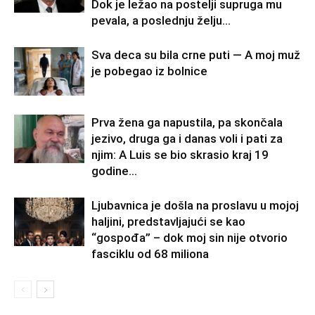
Dok je ležao na postelji supruga mu
pevala, a poslednju želju...
Sva deca su bila crne puti — A moj muž
je pobegao iz bolnice
Prva žena ga napustila, pa skončala
jezivo, druga ga i danas voli i pati za
njim: A Luis se bio skrasio kraj 19
godine...
Ljubavnica je došla na proslavu u mojoj
haljini, predstavljajući se kao
“gospođa” – dok moj sin nije otvorio
fasciklu od 68 miliona