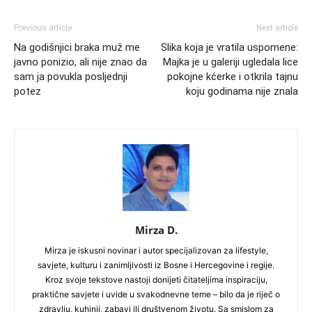
Previous article
Next article
Na godišnjici braka muž me
Slika koja je vratila uspomene:
javno ponizio, ali nije znao da
Majka je u galeriji ugledala lice
sam ja povukla posljednji
pokojne kćerke i otkrila tajnu
potez
koju godinama nije znala
Mirza D.
Mirza je iskusni novinar i autor specijalizovan za lifestyle,
savjete, kulturu i zanimljivosti iz Bosne i Hercegovine i regije.
Kroz svoje tekstove nastoji donijeti čitateljima inspiraciju,
praktične savjete i uvide u svakodnevne teme – bilo da je riječ o
zdravlju, kuhinji, zabavi ili društvenom životu. Sa smislom za