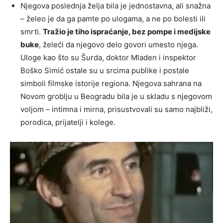
Njegova poslednja želja bila je jednostavna, ali snažna
– želeo je da ga pamte po ulogama, a ne po bolesti ili
smrti.
Tražio je tiho ispraćanje, bez pompe i medijske
buke
, želeći da njegovo delo govori umesto njega.
Uloge kao što su Šurda, doktor Mladen i inspektor
Boško Simić ostale su u srcima publike i postale
simboli filmske istorije regiona. Njegova sahrana na
Novom groblju u Beogradu bila je u skladu s njegovom
voljom – intimna i mirna, prisustvovali su samo najbliži,
porodica, prijatelji i kolege.