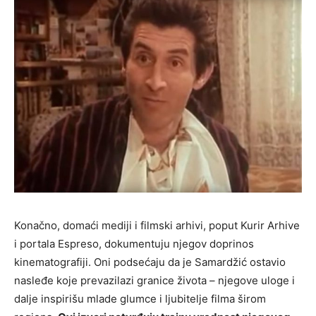
Konačno, domaći mediji i filmski arhivi, poput Kurir Arhive
i portala Espreso, dokumentuju njegov doprinos
kinematografiji. Oni podsećaju da je Samardžić ostavio
nasleđe koje prevazilazi granice života – njegove uloge i
dalje inspirišu mlade glumce i ljubitelje filma širom