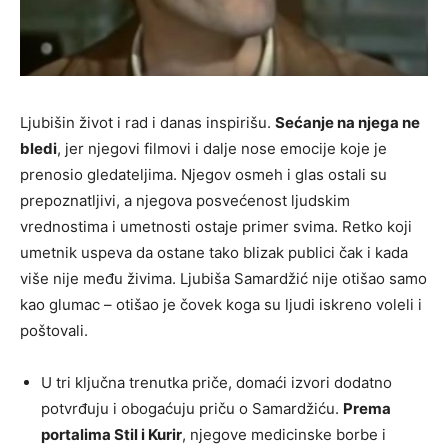
Ljubišin život i rad i danas inspirišu.
Sećanje na njega ne
bledi
, jer njegovi filmovi i dalje nose emocije koje je
prenosio gledateljima. Njegov osmeh i glas ostali su
prepoznatljivi, a njegova posvećenost ljudskim
vrednostima i umetnosti ostaje primer svima. Retko koji
umetnik uspeva da ostane tako blizak publici čak i kada
više nije među živima. Ljubiša Samardžić nije otišao samo
kao glumac – otišao je čovek koga su ljudi iskreno voleli i
poštovali.
U tri ključna trenutka priče, domaći izvori dodatno
potvrđuju i obogaćuju priču o Samardžiću.
Prema
portalima Stil i Kurir
, njegove medicinske borbe i