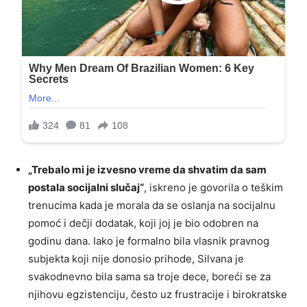
„Trebalo mi je izvesno vreme da shvatim da sam
postala socijalni slučaj“
, iskreno je govorila o teškim
trenucima kada je morala da se oslanja na socijalnu
pomoć i dečji dodatak, koji joj je bio odobren na
godinu dana. Iako je formalno bila vlasnik pravnog
subjekta koji nije donosio prihode, Silvana je
svakodnevno bila sama sa troje dece, boreći se za
njihovu egzistenciju, često uz frustracije i birokratske