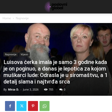
Home
Najnovije
Najnovije
Vijesti
Luisova ćerka imala je samo 3 godine kada
je on poginuo, a danas je lepotica za kojom
muškarci lude: Odrasla je u siromaštvu, a 1
detalj slama i najtvrđa srca
By
Mirza D.
-
June 3, 2026
705
0