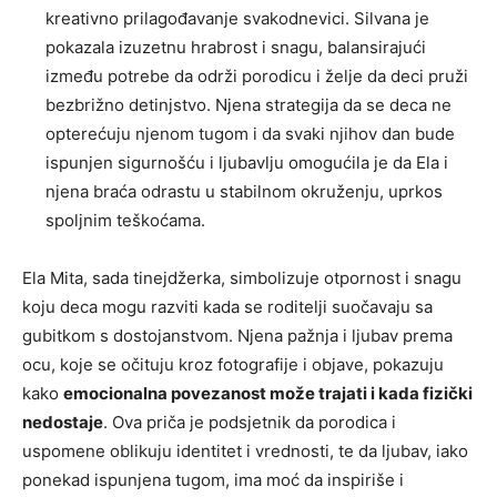
kreativno prilagođavanje svakodnevici. Silvana je
pokazala izuzetnu hrabrost i snagu, balansirajući
između potrebe da održi porodicu i želje da deci pruži
bezbrižno detinjstvo. Njena strategija da se deca ne
opterećuju njenom tugom i da svaki njihov dan bude
ispunjen sigurnošću i ljubavlju omogućila je da Ela i
njena braća odrastu u stabilnom okruženju, uprkos
spoljnim teškoćama.
Ela Mita, sada tinejdžerka, simbolizuje otpornost i snagu
koju deca mogu razviti kada se roditelji suočavaju sa
gubitkom s dostojanstvom. Njena pažnja i ljubav prema
ocu, koje se očituju kroz fotografije i objave, pokazuju
kako
emocionalna povezanost može trajati i kada fizički
nedostaje
. Ova priča je podsjetnik da porodica i
uspomene oblikuju identitet i vrednosti, te da ljubav, iako
ponekad ispunjena tugom, ima moć da inspiriše i