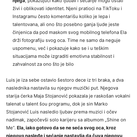
njega
, pokazujući kako ljubav i sećanje mogu ostati
živi i oblikovati identitet. Njeni pratioci na TikToku i
Instagramu često komentarišu koliko je lepa i
talentovana, ali ono što posebno ganja ljude jeste
činjenica da pod maskom svog mobilnog telefona Ela
drži fotografiju svog oca. Time ne samo da neguje
uspomenu, već i pokazuje kako se i u teškim
situacijama može izgraditi emotivna stabilnost i
zahvalnost za ono što je bilo
Luis je iza sebe ostavio šestoro dece iz tri braka, a dva
naslednika nastavila su njegov muzički put. Njegova
starija ćerka Maja Stojanović pokazala je raskošan vokalni
talenat u talent šou programu, dok je sin Marko
Stojanović Luis nasledio ljubav prema muzici i očev
nadimak, započevši solo karijeru sa albumom „Shine on
Me“.
Ela, iako gotovo da se ne seća svog oca, kroz
njegovo nasleđe i sećanje nastavlja da čuva njegovu