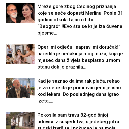
Mreže gore zbog Cecinog priznanja
koje se neće dopasti Merlinu! Posle 31
godinu otkrila tajnu o hitu
“Beograd”!!!Evo šta se krije iza čuvene
pjesme...
Operi mi odjeću i napravi mi doručak!“
naredila je nećakinja mog muža, koja je
mjesec dana živjela besplatno u mom
stanu dok je praznila...
Kad je saznao da ima rak pluća, rekao
je za sebe da je primitivan jer nije išao
kod lekara: Do poslednjeg daha igrao
Izeta,...
Pokosila sam travu 82-godišnjoj
udovici iz susjedstva; sljedećeg jutra
sudski izvršitelj pokucao je na moja