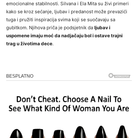
emocionalne stabilnosti. Silvana i Ela Mita su živi primeri
kako se kroz sećanje, ljubav i predanost može prevazići
tuga i pružiti inspiracija svima koji se suočavaju sa
gubitkom. Njihova priča je podsjetnik da
ljubav i
uspomene imaju moć da nadjačaju bol i ostave trajni
trag u životima dece
.