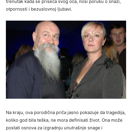
trenutak kada se priseća svog oca, nosi poruku o snazi,
otpornosti i bezuslovnoj ljubavi.
Na kraju, ova porodična priča jasno pokazuje da tragedija,
koliko god bila teška, ne mora definisati život. Ona može
postati osnova za izgradnju unutrašnje snage i