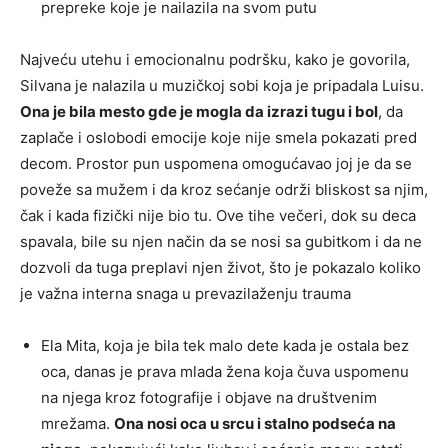
prepreke koje je nailazila na svom putu
Najveću utehu i emocionalnu podršku, kako je govorila,
Silvana je nalazila u muzičkoj sobi koja je pripadala Luisu.
Ona je bila mesto gde je mogla da izrazi tugu i bol
, da
zaplače i oslobodi emocije koje nije smela pokazati pred
decom. Prostor pun uspomena omogućavao joj je da se
poveže sa mužem i da kroz sećanje održi bliskost sa njim,
čak i kada fizički nije bio tu. Ove tihe večeri, dok su deca
spavala, bile su njen način da se nosi sa gubitkom i da ne
dozvoli da tuga preplavi njen život, što je pokazalo koliko
je važna interna snaga u prevazilaženju trauma
Ela Mita, koja je bila tek malo dete kada je ostala bez
oca, danas je prava mlada žena koja čuva uspomenu
na njega kroz fotografije i objave na društvenim
mrežama.
Ona nosi oca u srcu i stalno podseća na