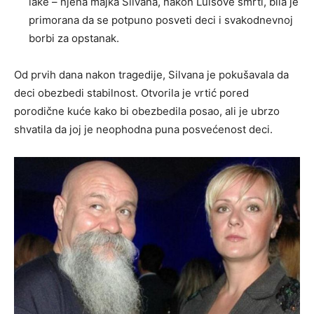
lake – njena majka Silvana, nakon Luisove smrti, bila je
primorana da se potpuno posveti deci i svakodnevnoj
borbi za opstanak.
Od prvih dana nakon tragedije, Silvana je pokušavala da
deci obezbedi stabilnost. Otvorila je vrtić pored
porodične kuće kako bi obezbedila posao, ali je ubrzo
shvatila da joj je neophodna puna posvećenost deci.