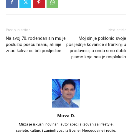
Previous article
Next article
Na svoj 70. rođendan sin mu je
Moj sin je poklonio svoje
poslužio pseću hranu, ali nije
posljednje kovanice strankinji u
znao kakve će biti posljedice
prodavnici, a onda smo dobili
pismo koje nas je rasplakalo
Mirza D.
Mirza je iskusni novinar i autor specijalizovan za lifestyle,
savjete, kulturu i zanimljivosti iz Bosne i Hercegovine i regije.