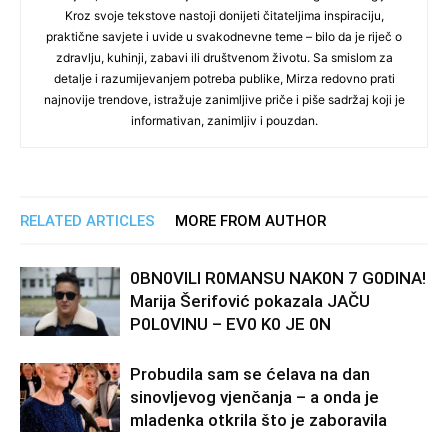
Kroz svoje tekstove nastoji donijeti čitateljima inspiraciju,
praktične savjete i uvide u svakodnevne teme – bilo da je riječ o
zdravlju, kuhinji, zabavi ili društvenom životu. Sa smislom za
detalje i razumijevanjem potreba publike, Mirza redovno prati
najnovije trendove, istražuje zanimljive priče i piše sadržaj koji je
informativan, zanimljiv i pouzdan.
RELATED ARTICLES
MORE FROM AUTHOR
0BN0VlLl R0MANSU NAK0N 7 G0DlNA!
Marija Šerifović pokazala JAČU
P0L0VINU – EV0 K0 JE 0N
Probudila sam se ćelava na dan
sinovljevog vjenčanja – a onda je
mladenka otkrila što je zaboravila