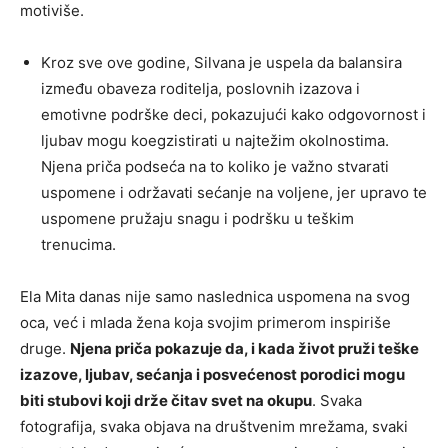
motiviše.
Kroz sve ove godine, Silvana je uspela da balansira
između obaveza roditelja, poslovnih izazova i
emotivne podrške deci, pokazujući kako odgovornost i
ljubav mogu koegzistirati u najtežim okolnostima.
Njena priča podseća na to koliko je važno stvarati
uspomene i održavati sećanje na voljene, jer upravo te
uspomene pružaju snagu i podršku u teškim
trenucima.
Ela Mita danas nije samo naslednica uspomena na svog
oca, već i mlada žena koja svojim primerom inspiriše
druge.
Njena priča pokazuje da, i kada život pruži teške
izazove, ljubav, sećanja i posvećenost porodici mogu
biti stubovi koji drže čitav svet na okupu
. Svaka
fotografija, svaka objava na društvenim mrežama, svaki