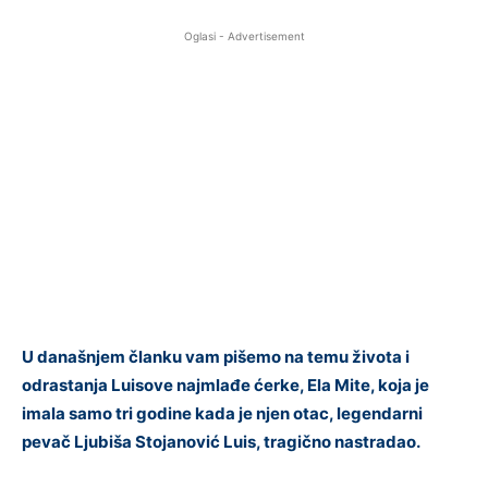
Oglasi - Advertisement
U današnjem članku vam pišemo na temu života i
odrastanja Luisove najmlađe ćerke, Ela Mite, koja je
imala samo tri godine kada je njen otac, legendarni
pevač Ljubiša Stojanović Luis, tragično nastradao.