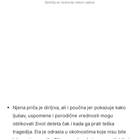
Sadržaj se nastavlja nakon oglasa
Njena priča je dirljiva, ali i poučna jer pokazuje kako
ljubav, uspomene i porodične vrednosti mogu
oblikovati život deteta čak i kada ga prati teška
tragedija. Ela je odrasla u okolnostima koje nisu bile