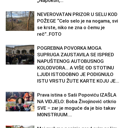
„Napokon,...
NEVEROVATAN PRIZOR U SELU KOD
POŽEGE “Celo selo je na nogama, svi
se krste, niko ne zna o čemu je
reč”..FOTO
POGREBNA POVORKA MOGA
SUPRUGA ZAUSTAVILA SE ISPRED
NAPUŠTENOG AUTOBUSNOG
KOLODVORA… A VIŠE OD STOTINU
LJUDI ISTODOBNO JE PODIGNULO
ISTU VRSTU ŽUTE KARTE KOJU JE...
Prava istina o Saši Popoviću IZAŠLA
NA VIDJELO: Boba Živojinović otkrio
SVE – zar je moguće da je bio takav
M0NSTRUUM….