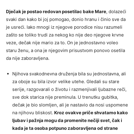
Dječak je postao redovan posetilac bake Mare
, dolazeći
svaki dan kako bi joj pomogao, donio hranu i činio sve da
je usreći. Iako mnogi iz njegove porodice nisu razumeli
zašto se toliko trudi za nekog ko nije deo njegove krvne
veze, dečak nije mario za to. On je jednostavno voleo
staru ženu, a ona je njegovim prisustvom ponovo osetila
da nije zaboravljena.
Njihova svakodnevna druženja bila su jednostavna, ali
za oboje su bila izvor velike utehe. Gledali su stare
serije, razgovarali o životu i razmenjivali ljubazne reči,
sve dok starica nije preminula. U trenutku gubitka,
dečak je bio slomljen, ali je nastavio da nosi uspomene
na njihovu bliskost.
Kroz ovakve priče shvatamo kako
ljubav i pažnja mogu da promenite nečiji svet, čak i
kada je ta osoba potpuno zaboravljena od strane