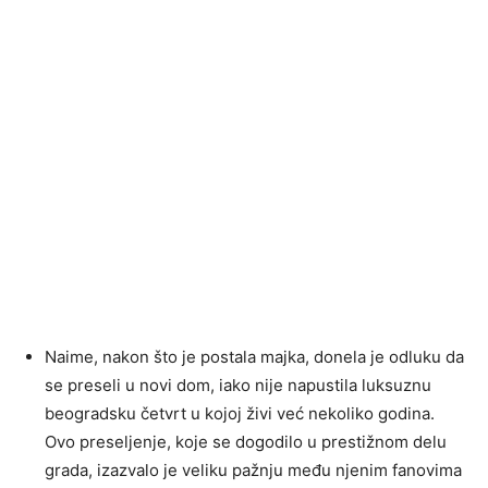
Naime, nakon što je postala majka, donela je odluku da
se preseli u novi dom, iako nije napustila luksuznu
beogradsku četvrt u kojoj živi već nekoliko godina.
Ovo preseljenje, koje se dogodilo u prestižnom delu
grada, izazvalo je veliku pažnju među njenim fanovima