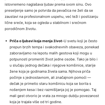
istovremeno naglašava ljubav prema svom sinu. Ovo
preseljenje samo je potvrda da pevačica ne želi da se
zaustavi na profesionalnom uspehu, već teži i postizanju
lične sreće, koja se ogleda u stabilnom i srećnom
porodičnom životu.
Priča o ljubavi koja menja život-
U svetu koji je često
prepun brzih tempa i svakodnevnih obaveza, ponekad
zaboravljamo na lepotu malih gestova koji mogu u
potpunosti promeniti život jedne osobe. Tako je bilo i
u slučaju jednog dečaka i njegove komšinice, starije
žene koja je godinama živela sama. Njihova priča
počinje s jednostavnom, ali značajnom pomoći —
dečak je primetio staru komšinicu koja se borila s
nošenjem kesa i bez razmišljanja joj je pomogao. Taj
mali gest otvorio je vrata za mnogo dublju povezanost
koja je trajala više od tri godine.