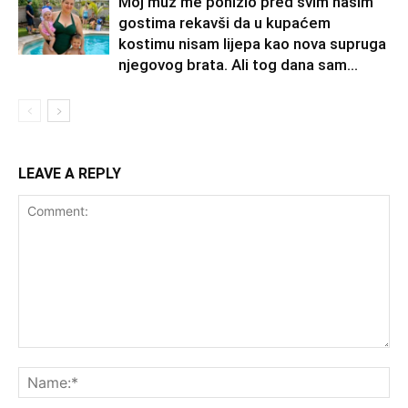
Moj muž me ponizio pred svim našim
gostima rekavši da u kupaćem
kostimu nisam lijepa kao nova supruga
njegovog brata. Ali tog dana sam...
LEAVE A REPLY