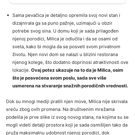
Sama pevačica je detaljno opremila svoj novi stan i
dizajnirala ga sa puno pažnje, uzimajući u obzir
potrebe svog sina. U domu koji je sada prilagođen
njenoj porodici, Milica je odlučila i da se osami od
sveta, kako bi mogla da se posveti svom privatnom
životu. Njen novi dom se nalazi u blizini restorana
njenog kolege, što dodatno doprinosi atraktivnosti ove
lokacije.
Ovaj potez ukazuje na to da je Milica, osim
što je posvećena svom poslu, sada sve više
usmerena na stvaranje snažnih porodičnih vrednosti.
Dok su mnogi mediji pratili njen move, Milica nije skrivala
sreću zbog ovih promena. Na društvenim mrežama
podelila je prve slike iz svog novog stana, na kojima su se
mogli videti detalji prostora koji je sada osmišljen tako da
pruža maksimalnu udobnost njenoj porodici, dok