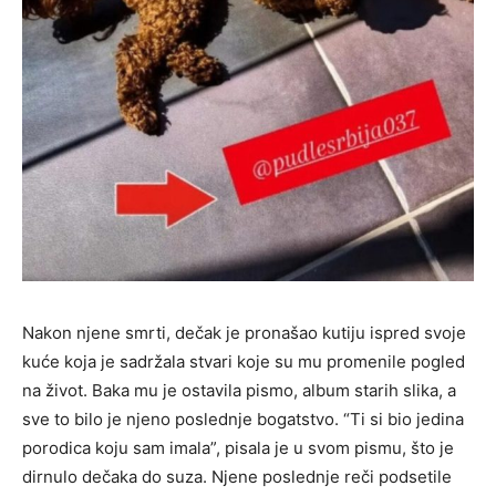
Nakon njene smrti, dečak je pronašao kutiju ispred svoje
kuće koja je sadržala stvari koje su mu promenile pogled
na život. Baka mu je ostavila pismo, album starih slika, a
sve to bilo je njeno poslednje bogatstvo. “Ti si bio jedina
porodica koju sam imala”, pisala je u svom pismu, što je
dirnulo dečaka do suza. Njene poslednje reči podsetile