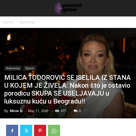
Home
Najnovije
Najnovije
Vijesti
MILICA TODOROVIĆ SE ISELILA IZ STANA
U KOJEM JE ŽIVELA: Nakon što je ostavio
porodicu SKUPA SE USELJAVAJU u
luksuznu kuću u Beogradu!!
By
Mirza D.
-
May 11, 2026
475
0