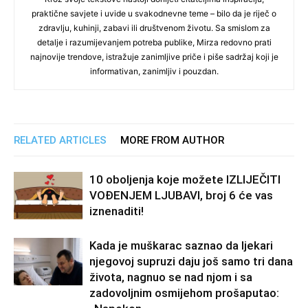
praktične savjete i uvide u svakodnevne teme – bilo da je riječ o
zdravlju, kuhinji, zabavi ili društvenom životu. Sa smislom za
detalje i razumijevanjem potreba publike, Mirza redovno prati
najnovije trendove, istražuje zanimljive priče i piše sadržaj koji je
informativan, zanimljiv i pouzdan.
RELATED ARTICLES
MORE FROM AUTHOR
10 oboljenja koje možete IZLIJEČITI
VOĐENJEM LJUBAVI, broj 6 će vas
iznenaditi!
Kada je muškarac saznao da ljekari
njegovoj supruzi daju još samo tri dana
života, nagnuo se nad njom i sa
zadovoljnim osmijehom prošaputao: