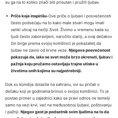
su ga na to koliko znači biti prisutan i pružiti ljubav.
Priče koje inspirišu-
Ove priče o ljubavi i posvećenosti
često podsećaju na to kako male stvari mogu imati
veliki uticaj na nečiji život. Živimo u vremenu kada su
ljudi često zaboravljeni, naročito stariji, a ovaj dečakov
čin brige prema svojoj komšinici je pokazatelj da
ljubav ne zavisi od krvne veze.
Njegova posvećenost
pokazuje da, iako se svet može brzo okrenuti, ljubav i
pažnja koju pružamo ostavljaju trajne utiske u
životima onih kojima su najpotrebniji.
Dok su komšije dolazile na sahranu, svi su pričali o
dečaku koji je godinama brinuo o svojoj komšinici. To je
postao primer u zajednici kako se pravi odnos ne temelji
samo na vezi krvi, već na međusobnoj ljubavi, poštovanju
i pažnji.
Njegov gest je podsetnik svim ljudima na to da