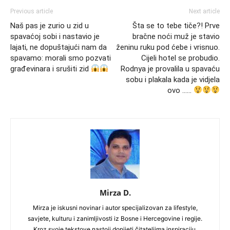
Previous article
Next article
Naš pas je zurio u zid u
Šta se to tebe tiče?! Prve
spavaćoj sobi i nastavio je
bračne noći muž je stavio
lajati, ne dopuštajući nam da
ženinu ruku pod ćebe i vrisnuo.
spavamo: morali smo pozvati
Cijeli hotel se probudio.
građevinara i srušiti zid
Rodnya je provalila u spavaću
sobu i plakala kada je vidjela
ovo ……
Mirza D.
Mirza je iskusni novinar i autor specijalizovan za lifestyle,
savjete, kulturu i zanimljivosti iz Bosne i Hercegovine i regije.
Kroz svoje tekstove nastoji donijeti čitateljima inspiraciju,