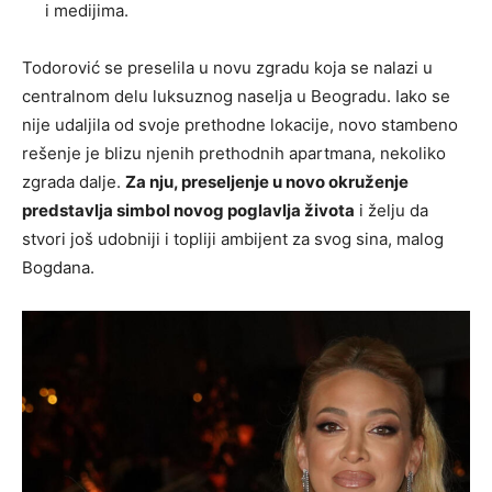
i medijima.
Todorović se preselila u novu zgradu koja se nalazi u
centralnom delu luksuznog naselja u Beogradu. Iako se
nije udaljila od svoje prethodne lokacije, novo stambeno
rešenje je blizu njenih prethodnih apartmana, nekoliko
zgrada dalje.
Za nju, preseljenje u novo okruženje
predstavlja simbol novog poglavlja života
i želju da
stvori još udobniji i topliji ambijent za svog sina, malog
Bogdana.