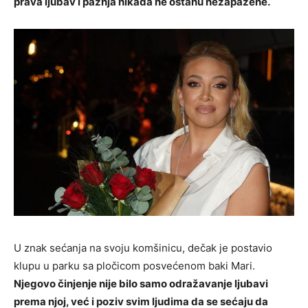
prava ljubav i pažnja nikada ne ostanu nezapažene.
U znak sećanja na svoju komšinicu, dečak je postavio
klupu u parku sa pločicom posvećenom baki Mari.
Njegovo činjenje nije bilo samo odražavanje ljubavi
prema njoj, već i poziv svim ljudima da se sećaju da