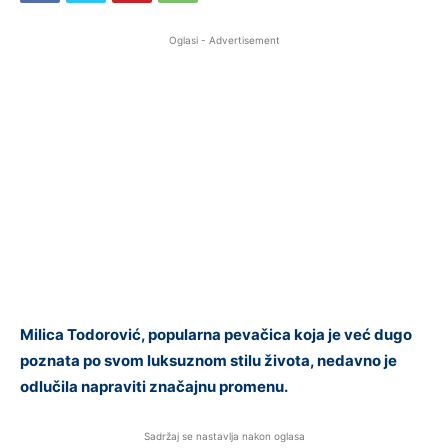
Oglasi - Advertisement
Milica Todorović, popularna pevačica koja je već dugo
poznata po svom luksuznom stilu života, nedavno je
odlučila napraviti značajnu promenu.
Sadržaj se nastavlja nakon oglasa