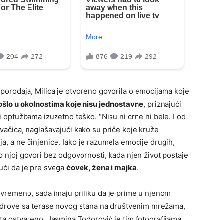
rođaja, Milica je otvoreno govorila o emocijama koje
došlo u okolnostima koje nisu jednostavne
, priznajući
 optužbama izuzetno teško. “Nisu ni crne ni bele. I od
evačica, naglašavajući kako su priče koje kruže
a, a ne činjenice. Iako je razumela emocije drugih,
o njoj govori bez odgovornosti, kada njen život postaje
ući da je pre svega
čovek, žena i majka
.
ovremeno, sada imaju priliku da je prime u njenom
drove sa terase novog stana na društvenim mrežama,
sta ostvareno. Jasmina Todorović je tim fotografijama