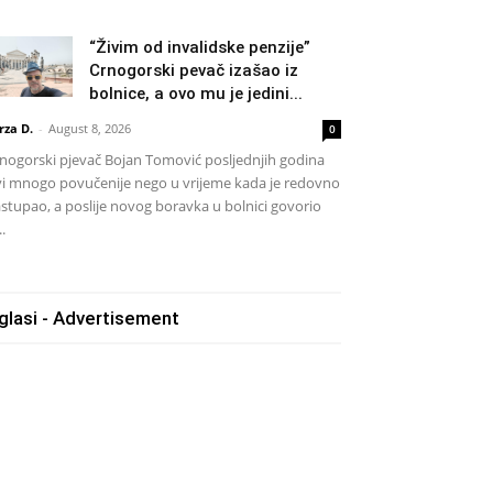
“Živim od invalidske penzije”
Crnogorski pevač izašao iz
bolnice, a ovo mu je jedini...
rza D.
-
August 8, 2026
0
nogorski pjevač Bojan Tomović posljednjih godina
vi mnogo povučenije nego u vrijeme kada je redovno
stupao, a poslije novog boravka u bolnici govorio
..
glasi - Advertisement