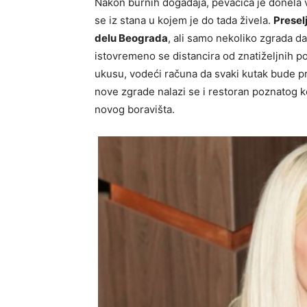
Nakon burnih događaja, pevačica je donela v
se iz stana u kojem je do tada živela.
Preselj
delu Beograda
, ali samo nekoliko zgrada dal
istovremeno se distancira od znatiželjnih p
ukusu, vodeći računa da svaki kutak bude 
nove zgrade nalazi se i restoran poznatog k
novog boravišta.