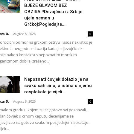
BJEŽE GLAVOM BEZ
OBZIRA!!!Devojčicu iz Srbije
ujela neman u
Grčkoj:Pogledajte...
rza D.
-
August 8, 2026
0
rodični odmor na grčkom ostrvu Tasos nakratko je
ekinula neugodna situacija kada je djevojčica iz
bije nakon kontakta s nepoznatim morskim
ganizmom dobila izraženo...
Nepoznati čovjek dolazio je na
svaku sahranu, a istina o njemu
rasplakala je cijeli...
rza D.
-
August 8, 2026
0
malom gradu u kojem su se gotovo svi poznavali,
dan čovjek u crnom kaputu decenijama se
javljivao na gotovo svakom posljednjem ispraćaju,
ijek...