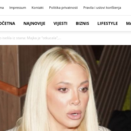
ma
Impressum
Kontakt
Politika privatnosti
Pravila i uslovi korištenja
OČETNA
NAJNOVIJE
VIJESTI
BIZNIS
LIFESTYLE
M
iselila iz stana: Majka je “otkucala”,...