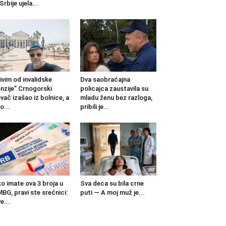
 Srbije ujela...
ivim od invalidske
Dva saobraćajna
nzije” Crnogorski
policajca zaustavila su
vač izašao iz bolnice, a
mladu ženu bez razloga,
o...
pribili je...
o imate ova 3 broja u
Sva deca su bila crne
BG, pravi ste srećnici:
puti — A moj muž je...
e...