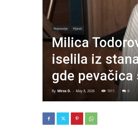
Najnovije
Vijesti
Milica Todoro
iselila iz stan
gde pevačica 
By
Mirza D.
-
May 8, 2026
1011
0