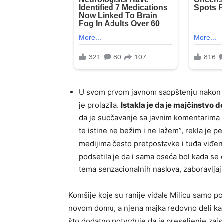
U svom prvom javnom saopštenju nakon po
je prolazila.
Istakla je da je majčinstvo 
da je suočavanje sa javnim komentarima i
te istine ne bežim i ne lažem”, rekla je p
medijima često pretpostavke i tuđa viđenj
podsetila je da i sama oseća bol kada se 
tema senzacionalnih naslova, zaboravljaj
Komšije koje su ranije viđale Milicu samo p
novom domu, a njena majka redovno deli ka
što dodatno potvrđuje da je preseljenje zai