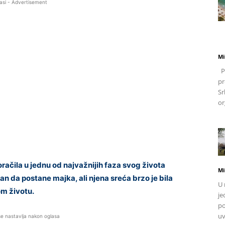
asi - Advertisement
Mi
Po
pr
Sr
or
ačila u jednu od najvažnijih faza svog života
Mi
an da postane majka, ali njena sreća brzo je bila
U 
m životu.
je
po
uv
se nastavlja nakon oglasa