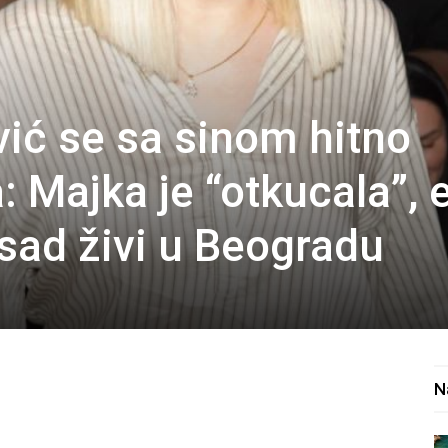
vić se sa sinom hitno
a: Majka je “otkucala”, 
sad živi u Beogradu
N