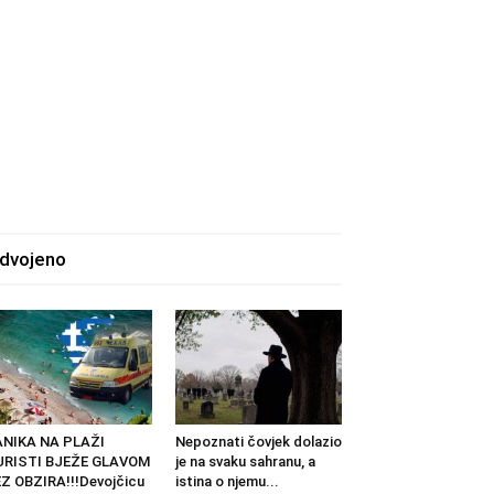
zdvojeno
ANIKA NA PLAŽI
Nepoznati čovjek dolazio
URISTI BJEŽE GLAVOM
je na svaku sahranu, a
Z OBZIRA!!!Devojčicu
istina o njemu...