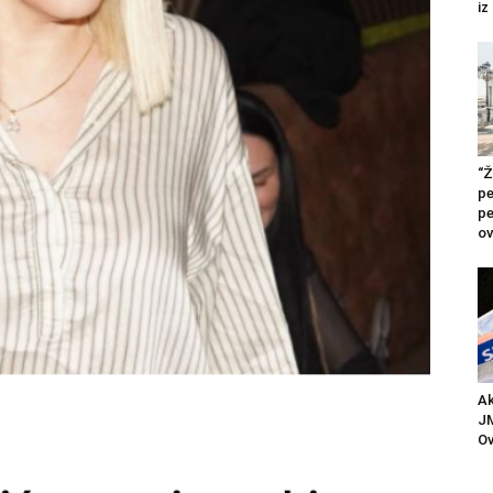
iz
“Ž
pe
pe
ov
Ak
JM
Ov