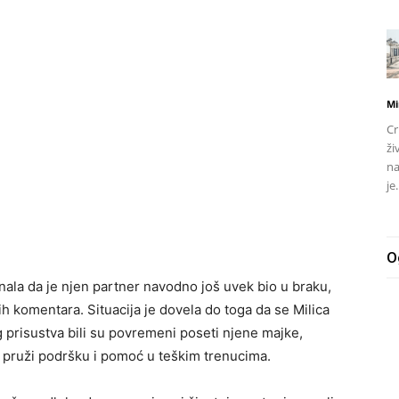
Mi
Cr
ži
na
je.
O
ala da je njen partner navodno još uvek bio u braku,
ih komentara. Situacija je dovela do toga da se Milica
og prisustva bili su povremeni poseti njene majke,
oj pruži podršku i pomoć u teškim trenucima.