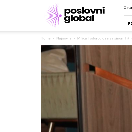
Poslovni
O na
portal
P
Home
Najnovije
Milica Todorović se sa sinom hitno 