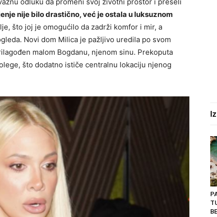
ažnu odluku da promeni svoj životni prostor i preseli
enje nije bilo drastično, već je ostala u luksuznom
je, što joj je omogućilo da zadrži komfor i mir, a
ogleda. Novi dom Milica je pažljivo uredila po svom
prilagođen malom Bogdanu, njenom sinu. Prekoputa
olege, što dodatno ističe centralnu lokaciju njenog
I
P
T
BE