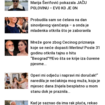
Marija Šerifović pokazala JAČU
P0L0VINU – EV0 K0 JE 0N
Probudila sam se ćelava na dan
sinovljevog vjenčanja – a onda je
mladenka otkrila što je zaboravila
Mreže gore zbog Cecinog priznanja
koje se neće dopasti Merlinu! Posle 31
godinu otkrila tajnu o hitu
“Beograd”!!!Evo šta se krije iza čuvene
pjesme...
Operi mi odjeću i napravi mi doručak!“
naredila je nećakinja mog muža, koja je
mjesec dana živjela besplatno u mom
stanu dok je praznila...
Kad je saznao da ima rak pluća, rekao