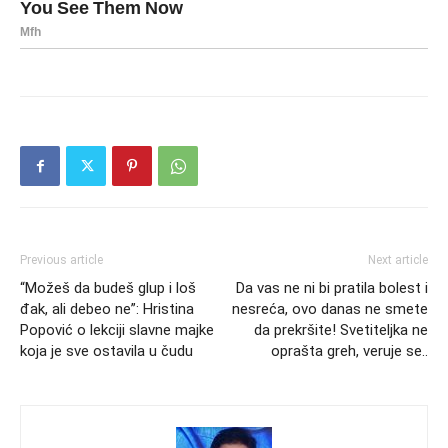
Previous article
Next article
“Možeš da budeš glup i loš
Da vas ne ni bi pratila bolest i
đak, ali debeo ne”: Hristina
nesreća, ovo danas ne smete
Popović o lekciji slavne majke
da prekršite! Svetiteljka ne
koja je sve ostavila u čudu
oprašta greh, veruje se..