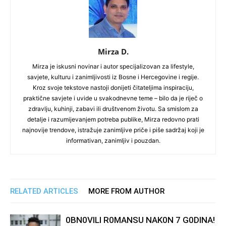
Mirza D.
Mirza je iskusni novinar i autor specijalizovan za lifestyle,
savjete, kulturu i zanimljivosti iz Bosne i Hercegovine i regije.
Kroz svoje tekstove nastoji donijeti čitateljima inspiraciju,
praktične savjete i uvide u svakodnevne teme – bilo da je riječ o
zdravlju, kuhinji, zabavi ili društvenom životu. Sa smislom za
detalje i razumijevanjem potreba publike, Mirza redovno prati
najnovije trendove, istražuje zanimljive priče i piše sadržaj koji je
informativan, zanimljiv i pouzdan.
RELATED ARTICLES
MORE FROM AUTHOR
0BN0VlLl R0MANSU NAK0N 7 G0DlNA!