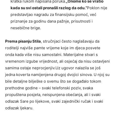
kratka rukom napisana poruka.
„Onome ko se vratio
kada su svi ostali pronašli razlog da odu.“
Poklon nije
predstavljao nagradu za finansijsku pomoć, već
priznanje za godinu dana pažnje, prisutnosti i
nesebične brige.
Prema pisanju Stila
, stručnjaci često naglašavaju da
roditelji najviše pamte vrijeme koje im djeca posvete
onda kada više nisu samostalni. Materijalne stvari s
vremenom izgube vrijednost, ali osjećaj da nisu ostavljeni
samima ostaje neprocjenjiv.Uz ugovor nalazila se još
jedna koverta namijenjena drugoj dvojici sinova. U njoj su
bile detaljne bilješke o svemu što se događalo tokom
prethodne godine – svaki telefonski poziv, svaka
propuštena posjeta, neispunjena obećanja, ali i svaki
odlazak Sare po lijekove, svaki zajednički ručak i svaki
odlazak ljekaru.