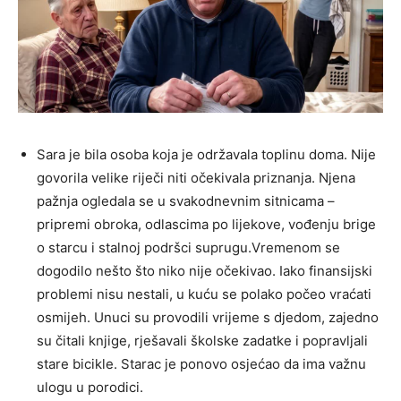
Sara je bila osoba koja je održavala toplinu doma. Nije
govorila velike riječi niti očekivala priznanja. Njena
pažnja ogledala se u svakodnevnim sitnicama –
pripremi obroka, odlascima po lijekove, vođenju brige
o starcu i stalnoj podršci suprugu.Vremenom se
dogodilo nešto što niko nije očekivao. Iako finansijski
problemi nisu nestali, u kuću se polako počeo vraćati
osmijeh. Unuci su provodili vrijeme s djedom, zajedno
su čitali knjige, rješavali školske zadatke i popravljali
stare bicikle. Starac je ponovo osjećao da ima važnu
ulogu u porodici.