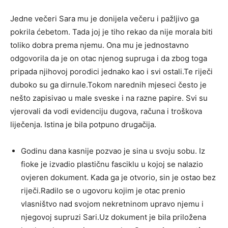
Jedne večeri Sara mu je donijela večeru i pažljivo ga
pokrila ćebetom. Tada joj je tiho rekao da nije morala biti
toliko dobra prema njemu. Ona mu je jednostavno
odgovorila da je on otac njenog supruga i da zbog toga
pripada njihovoj porodici jednako kao i svi ostali.Te riječi
duboko su ga dirnule.Tokom narednih mjeseci često je
nešto zapisivao u male sveske i na razne papire. Svi su
vjerovali da vodi evidenciju dugova, računa i troškova
liječenja. Istina je bila potpuno drugačija.
Godinu dana kasnije pozvao je sina u svoju sobu. Iz
fioke je izvadio plastičnu fasciklu u kojoj se nalazio
ovjeren dokument. Kada ga je otvorio, sin je ostao bez
riječi.Radilo se o ugovoru kojim je otac prenio
vlasništvo nad svojom nekretninom upravo njemu i
njegovoj supruzi Sari.Uz dokument je bila priložena