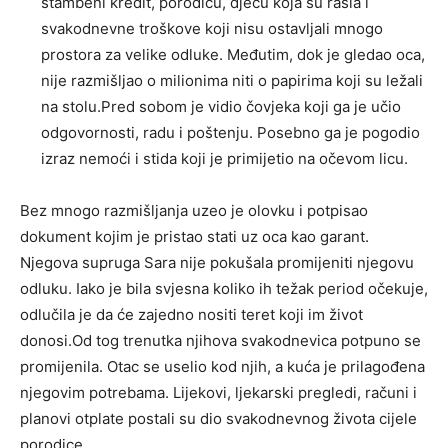
stambeni kredit, porodicu, djecu koja su rasla i
svakodnevne troškove koji nisu ostavljali mnogo
prostora za velike odluke. Međutim, dok je gledao oca,
nije razmišljao o milionima niti o papirima koji su ležali
na stolu.Pred sobom je vidio čovjeka koji ga je učio
odgovornosti, radu i poštenju. Posebno ga je pogodio
izraz nemoći i stida koji je primijetio na očevom licu.
Bez mnogo razmišljanja uzeo je olovku i potpisao
dokument kojim je pristao stati uz oca kao garant.
Njegova supruga Sara nije pokušala promijeniti njegovu
odluku. Iako je bila svjesna koliko ih težak period očekuje,
odlučila je da će zajedno nositi teret koji im život
donosi.Od tog trenutka njihova svakodnevica potpuno se
promijenila. Otac se uselio kod njih, a kuća je prilagođena
njegovim potrebama. Lijekovi, ljekarski pregledi, računi i
planovi otplate postali su dio svakodnevnog života cijele
porodice.