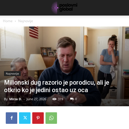
Home
Najnovije
Najnovije
Milionski dug razorio je porodicu, ali je
otkrio ko je jedini ostao uz oca
By
Mirza D.
-
June 27, 2026
319
0