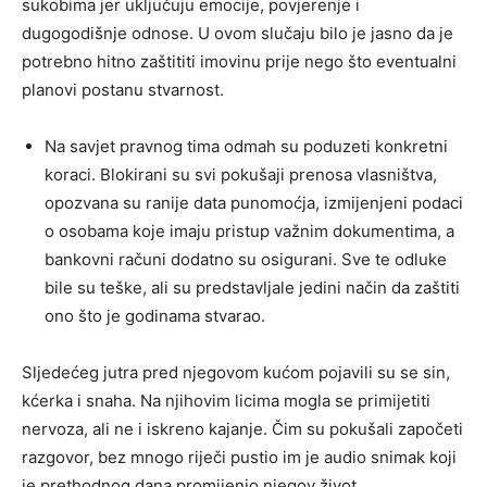
sukobima jer uključuju emocije, povjerenje i
dugogodišnje odnose. U ovom slučaju bilo je jasno da je
potrebno hitno zaštititi imovinu prije nego što eventualni
planovi postanu stvarnost.
Na savjet pravnog tima odmah su poduzeti konkretni
koraci. Blokirani su svi pokušaji prenosa vlasništva,
opozvana su ranije data punomoćja, izmijenjeni podaci
o osobama koje imaju pristup važnim dokumentima, a
bankovni računi dodatno su osigurani. Sve te odluke
bile su teške, ali su predstavljale jedini način da zaštiti
ono što je godinama stvarao.
Sljedećeg jutra pred njegovom kućom pojavili su se sin,
kćerka i snaha. Na njihovim licima mogla se primijetiti
nervoza, ali ne i iskreno kajanje. Čim su pokušali započeti
razgovor, bez mnogo riječi pustio im je audio snimak koji
je prethodnog dana promijenio njegov život.