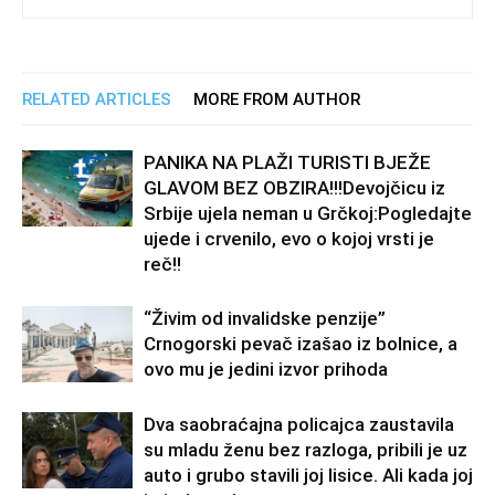
RELATED ARTICLES
MORE FROM AUTHOR
PANIKA NA PLAŽI TURISTI BJEŽE
GLAVOM BEZ OBZIRA!!!Devojčicu iz
Srbije ujela neman u Grčkoj:Pogledajte
ujede i crvenilo, evo o kojoj vrsti je
reč!!
“Živim od invalidske penzije”
Crnogorski pevač izašao iz bolnice, a
ovo mu je jedini izvor prihoda
Dva saobraćajna policajca zaustavila
su mladu ženu bez razloga, pribili je uz
auto i grubo stavili joj lisice. Ali kada joj