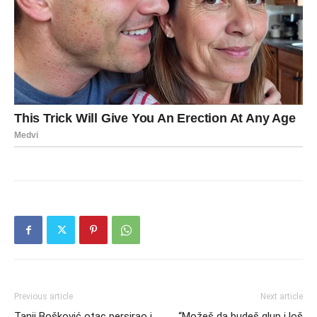
Previous article
Next article
Tanji Bošković otac persirao i
“Možeš da budeš glup i loš