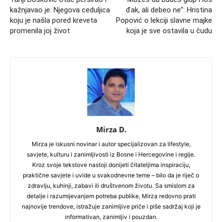
kažnjavao je: Njegova ceduljica
đak, ali debeo ne”: Hristina
koju je našla pored kreveta
Popović o lekciji slavne majke
promenila joj život
koja je sve ostavila u čudu
Mirza D.
Mirza je iskusni novinar i autor specijalizovan za lifestyle,
savjete, kulturu i zanimljivosti iz Bosne i Hercegovine i regije.
Kroz svoje tekstove nastoji donijeti čitateljima inspiraciju,
praktične savjete i uvide u svakodnevne teme – bilo da je riječ o
zdravlju, kuhinji, zabavi ili društvenom životu. Sa smislom za
detalje i razumijevanjem potreba publike, Mirza redovno prati
najnovije trendove, istražuje zanimljive priče i piše sadržaj koji je
informativan, zanimljiv i pouzdan.