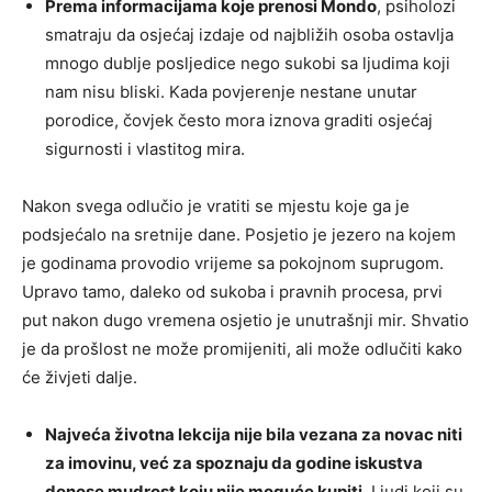
Prema informacijama koje prenosi Mondo
, psiholozi
smatraju da osjećaj izdaje od najbližih osoba ostavlja
mnogo dublje posljedice nego sukobi sa ljudima koji
nam nisu bliski. Kada povjerenje nestane unutar
porodice, čovjek često mora iznova graditi osjećaj
sigurnosti i vlastitog mira.
Nakon svega odlučio je vratiti se mjestu koje ga je
podsjećalo na sretnije dane. Posjetio je jezero na kojem
je godinama provodio vrijeme sa pokojnom suprugom.
Upravo tamo, daleko od sukoba i pravnih procesa, prvi
put nakon dugo vremena osjetio je unutrašnji mir. Shvatio
je da prošlost ne može promijeniti, ali može odlučiti kako
će živjeti dalje.
Najveća životna lekcija nije bila vezana za novac niti
za imovinu, već za spoznaju da godine iskustva
donose mudrost koju nije moguće kupiti.
Ljudi koji su