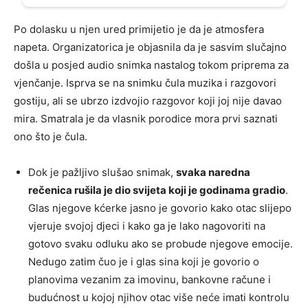
Po dolasku u njen ured primijetio je da je atmosfera
napeta. Organizatorica je objasnila da je sasvim slučajno
došla u posjed audio snimka nastalog tokom priprema za
vjenčanje. Isprva se na snimku čula muzika i razgovori
gostiju, ali se ubrzo izdvojio razgovor koji joj nije davao
mira. Smatrala je da vlasnik porodice mora prvi saznati
ono što je čula.
Dok je pažljivo slušao snimak,
svaka naredna
rečenica rušila je dio svijeta koji je godinama gradio
.
Glas njegove kćerke jasno je govorio kako otac slijepo
vjeruje svojoj djeci i kako ga je lako nagovoriti na
gotovo svaku odluku ako se probude njegove emocije.
Nedugo zatim čuo je i glas sina koji je govorio o
planovima vezanim za imovinu, bankovne račune i
budućnost u kojoj njihov otac više neće imati kontrolu