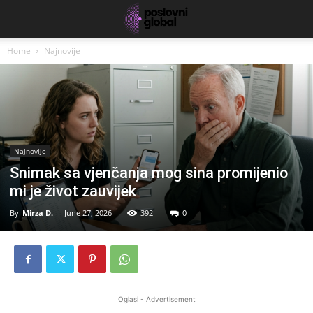
Home
Najnovije
Najnovije
Snimak sa vjenčanja mog sina promijenio
mi je život zauvijek
By
Mirza D.
-
June 27, 2026
392
0
Oglasi - Advertisement