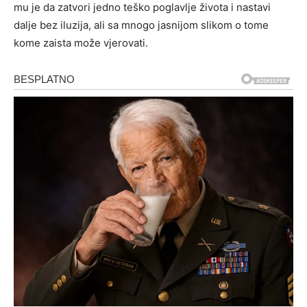
mu je da zatvori jedno teško poglavlje života i nastavi
dalje bez iluzija, ali sa mnogo jasnijom slikom o tome
kome zaista može vjerovati.