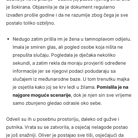
je šokirana. Objasnila je da je dokument regularno
izvađen prošle godine i da ne razumije zbog čega je sve
postalo toliko ozbiljno.
Nedugo zatim prišla im je žena u tamnoplavom odijelu.
Imala je smiren glas, ali pogled osobe koja ništa ne
prepušta slučaju. Pogledala je dječaka nekoliko
sekundi, a zatim rekla da moraju provjeriti određene
informacije jer se njegovi podaci podudaraju sa
slučajem iz međunarodne baze. U tom trenutku majka
je osjetila kako joj se krv ledi u žilama.
Pomislila je na
najgore moguće scenarije
, dok je njen sin sve vrijeme
samo zbunjeno gledao odrasle oko sebe.
Odveli su ih u posebnu prostoriju, daleko od gužve i
putnika. Vrata su se zatvorila, a osjećaj nelagode postao
je još snažniji. Oliver je postajao sve tiši, osjećajući da