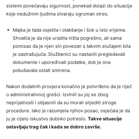
sistemi povećavaju sigurnost, ponekad dolazi do situacija
koje nedužnim ljudima stvaraju ogroman stres.
Majka je tada osjetila i olakšanje i šok u isto vrijeme.
Shvatila je da nije uradila ništa pogrešno, ali sama
pomisao da je njen sin povezan s takvim slučajem bila
je zastrašujuća. Službenici su nastavili pregledavati
dokumente i upoređivati podatke, dok je ona
pokušavala ostati smirena.
Nakon dodatnih provjera konačno je potvrđeno da je riječ
o administrativnoj grešci. Izvinili su joj se zbog
neprijatnosti i objasnili da su morali slijediti stroge
procedure. Iako je razumjela njihov posao, osjećala je da
ju je cijelo iskustvo duboko potreslo.
Takve situacije
ostavljaju trag čak i kada se dobro završe.