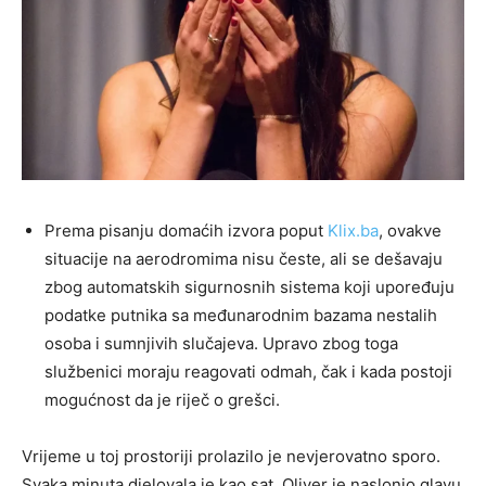
Prema pisanju domaćih izvora poput
Klix.ba
, ovakve
situacije na aerodromima nisu česte, ali se dešavaju
zbog automatskih sigurnosnih sistema koji upoređuju
podatke putnika sa međunarodnim bazama nestalih
osoba i sumnjivih slučajeva. Upravo zbog toga
službenici moraju reagovati odmah, čak i kada postoji
mogućnost da je riječ o grešci.
Vrijeme u toj prostoriji prolazilo je nevjerovatno sporo.
Svaka minuta djelovala je kao sat. Oliver je naslonio glavu