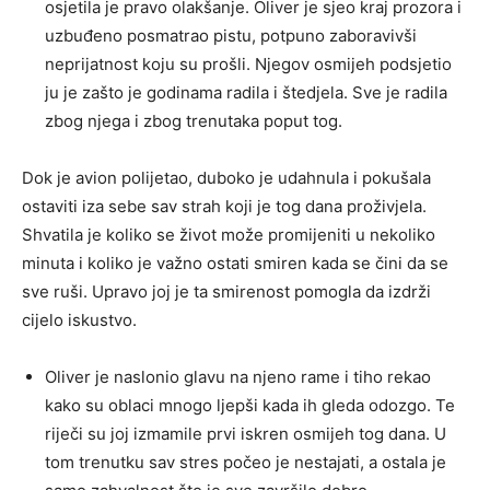
osjetila je pravo olakšanje. Oliver je sjeo kraj prozora i
uzbuđeno posmatrao pistu, potpuno zaboravivši
neprijatnost koju su prošli. Njegov osmijeh podsjetio
ju je zašto je godinama radila i štedjela. Sve je radila
zbog njega i zbog trenutaka poput tog.
Dok je avion polijetao, duboko je udahnula i pokušala
ostaviti iza sebe sav strah koji je tog dana proživjela.
Shvatila je koliko se život može promijeniti u nekoliko
minuta i koliko je važno ostati smiren kada se čini da se
sve ruši. Upravo joj je ta smirenost pomogla da izdrži
cijelo iskustvo.
Oliver je naslonio glavu na njeno rame i tiho rekao
kako su oblaci mnogo ljepši kada ih gleda odozgo. Te
riječi su joj izmamile prvi iskren osmijeh tog dana. U
tom trenutku sav stres počeo je nestajati, a ostala je