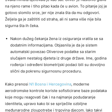
na njeno rame i tiho pitao kada će u avion. To pitanje joj je
gotovo slomilo srce, jer nije znala šta da mu odgovori.
Željela ga je zaštititi od straha, ali ni sama više nije bila
sigurna šta ih čeka.
Nakon dužeg čekanja žena iz osiguranja vratila se sa
dodatnim informacijama. Objasnila je da je sistem
automatski povezao Oliverove podatke sa starim
slučajem nestalog djeteta iz druge države. Ime, godina
rođenja i određeni biometrijski podaci bili su dovoljno
slični da pokrenu sigurnosnu proceduru.
Kako prenosi
N1 Bosna i Hercegovina
, moderne
aerodromske kontrole koriste sofisticirane baze podataka
koje mogu reagovati čak i na najmanje podudaranje
identiteta, upravo kako bi se spriječile ozbiljne
međunarodne zloupotrebe i trgovina djecom. Iako takvi