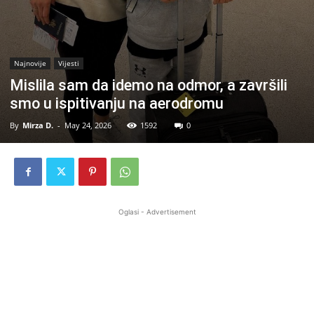
Najnovije
Vijesti
Mislila sam da idemo na odmor, a završili
smo u ispitivanju na aerodromu
By
Mirza D.
-
May 24, 2026
1592
0
Oglasi - Advertisement