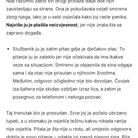
Nije razumio zašto svi drugi prolaze dalje dok njih
zaustavljaju sa strane. Ona je pokušavala ostati smirena
zbog njega, iako je u sebi osjećala kako joj raste panika.
Najviše ju je plašila neizvjesnost
, jer nije znala šta se
zapravo događa.
Službenik ju je zatim pitao gdje je dječakov otac. To
pitanje ju je zateklo jer nije očekivala da ima ikakve
veze sa situacijom. Smireno je objasnila da sina odgaja
sama i da otac nije prisutan u njihovim životima.
Međutim, odgovor očigledno nije bio dovoljan. Čovjek
iza šaltera nije skidao ozbiljan izraz lica, a zatim je
posegnuo za telefonom i nekoga pozvao.
Taj trenutak bio je presudan. Srce joj je počelo ubrzano
lupati, a u stomaku je osjetila težinu kakvu nikada ranije
nije osjetila. Pitala je šta nije u redu, ali umjesto odgovora
dobila je novo pitanje – odakle joj pasoš njenog sina. Bila