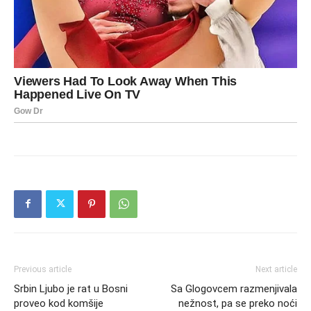
Previous article
Next article
Srbin Ljubo je rat u Bosni
Sa Glogovcem razmenjivala
proveo kod komšije
nežnost, pa se preko noći