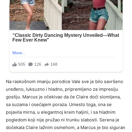
Na raskošnom imanju porodice Vale sve je bilo savršeno
uređeno, luksuzno i hladno, pripremljeno za impresiju
gostiju. Marcus je očekivao da će Claire doći slomljena,
sa suzama i osećajem poraza. Umesto toga, ona se
pojavila mirna, u elegantnoj krem haljini, i sa hladnim
pogledom koji nije pružao ni trunku slabosti. Serena je
dočekala Claire lažnim osmehom, a Marcus je bio siguran