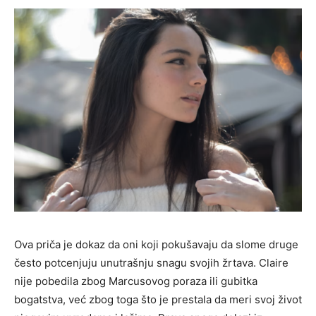
Ova priča je dokaz da oni koji pokušavaju da slome druge
često potcenjuju unutrašnju snagu svojih žrtava. Claire
nije pobedila zbog Marcusovog poraza ili gubitka
bogatstva, već zbog toga što je prestala da meri svoj život