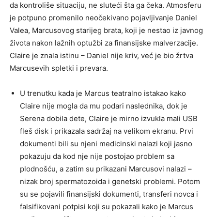
da kontroliše situaciju, ne sluteći šta ga čeka. Atmosferu
je potpuno promenilo neočekivano pojavljivanje Daniel
Valea, Marcusovog starijeg brata, koji je nestao iz javnog
života nakon lažnih optužbi za finansijske malverzacije.
Claire je znala istinu – Daniel nije kriv, već je bio žrtva
Marcusevih spletki i prevara.
U trenutku kada je Marcus teatralno istakao kako
Claire nije mogla da mu podari naslednika, dok je
Serena dobila dete, Claire je mirno izvukla mali USB
fleš disk i prikazala sadržaj na velikom ekranu. Prvi
dokumenti bili su njeni medicinski nalazi koji jasno
pokazuju da kod nje nije postojao problem sa
plodnošću, a zatim su prikazani Marcusovi nalazi –
nizak broj spermatozoida i genetski problemi. Potom
su se pojavili finansijski dokumenti, transferi novca i
falsifikovani potpisi koji su pokazali kako je Marcus