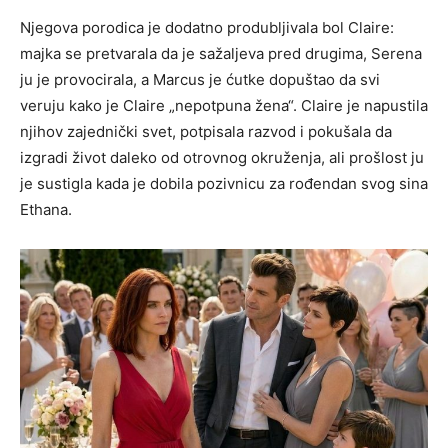
Njegova porodica je dodatno produbljivala bol Claire:
majka se pretvarala da je sažaljeva pred drugima, Serena
ju je provocirala, a Marcus je ćutke dopuštao da svi
veruju kako je Claire „nepotpuna žena“. Claire je napustila
njihov zajednički svet, potpisala razvod i pokušala da
izgradi život daleko od otrovnog okruženja, ali prošlost ju
je sustigla kada je dobila pozivnicu za rođendan svog sina
Ethana.