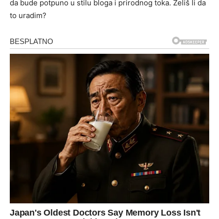
da bude potpuno u stilu bloga i prirodnog toka. Želiš li da
to uradim?