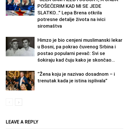
POŠEĆERIM KAD MI SE JEDE
SLATKO…” Lepa Brena otkrila
potresne detalje života na ivici
siromaštva
Himzo je bio cenjeni muslimanski lekar
u Bosni, pa pokrao čuvenog Srbina i
postao popularni pevač: Svi se
šokiraju kad čuju kako je skončao...
“Žena koju je nazivao dosadnom – i
trenutak kada je istina isplivala”
LEAVE A REPLY