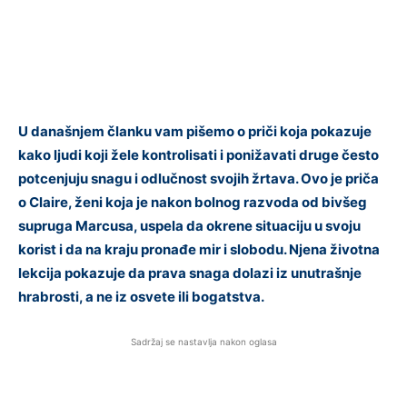
U današnjem članku vam pišemo o priči koja pokazuje
kako ljudi koji žele kontrolisati i ponižavati druge često
potcenjuju snagu i odlučnost svojih žrtava. Ovo je priča
o Claire, ženi koja je nakon bolnog razvoda od bivšeg
supruga Marcusa, uspela da okrene situaciju u svoju
korist i da na kraju pronađe mir i slobodu. Njena životna
lekcija pokazuje da prava snaga dolazi iz unutrašnje
hrabrosti, a ne iz osvete ili bogatstva.
Sadržaj se nastavlja nakon oglasa