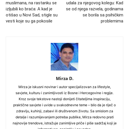
muslimana, na rastanku se
udala za njegovog kolegu: Kad
izljubili ko braća: A kad je
se od njega razvela, godinama
otišao u Novi Sad, stigle su
se borila sa psihičkim
vesti koje su ga pokosile
problemima
Mirza D.
Mirza je iskusni novinar i autor specijalizovan za lifestyle,
savjete, kulturu i zanimljivosti iz Bosne i Hercegovine i regije.
Kroz svoje tekstove nastoji donijeti čitateljima inspiraciju,
praktične savjete i uvide u svakodnevne teme – bilo da je riječ o
zdravlju, kuhinji, zabavi ili društvenom životu. Sa smislom za
detalje i razumijevanjem potreba publike, Mirza redovno prati
najnovije trendove, istražuje zanimljive priče i piše sadržaj koji je