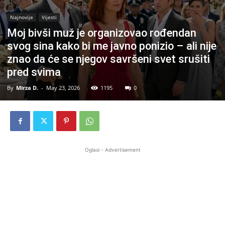
Najnovije
Vijesti
Moj bivši muž je organizovao rođendan
svog sina kako bi me javno ponizio – ali nije
znao da će se njegov savršeni svet srušiti
pred svima
By
Mirza D.
-
May 23, 2026
1195
0
Oglasi - Advertisement