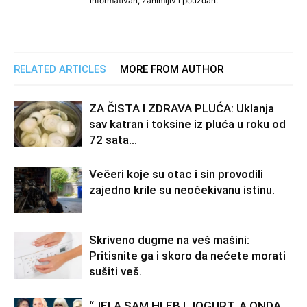
informativan, zanimljiv i pouzdan.
RELATED ARTICLES
MORE FROM AUTHOR
ZA ČISTA I ZDRAVA PLUĆA: Uklanja
sav katran i toksine iz pluća u roku od
72 sata…
Večeri koje su otac i sin provodili
zajedno krile su neočekivanu istinu.
Skriveno dugme na veš mašini:
Pritisnite ga i skoro da nećete morati
sušiti veš.
“JELA SAM HLEB I JOGURT, A ONDA