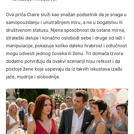
Ova priča Claire služi kao snažan podsetnik da je snaga u
samopouzdanju i unutrašnjem miru, a ne u bogatstvu ili
društvenom statusu. Njena sposobnost da ostane mirna,
strateški deluje i konačno oslobodi sebe i druge od laži i
manipulacije, pokazuje koliko daleko hrabrost i odlučnost
mogu odvesti jednog čoveka ili ženu. Tri domaća izvora
dodatno potvrđuju da ovakvi scenariji nisu retkost i da
postoje žene koje uspevaju da iz takvih iskustava izađu
jače, mudrije i slobodnije.