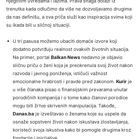
njegovim uvredama i lažima. Prava snaga dolazi iz
trenutka kada odlučimo da više ne dozvoljavamo drugima
da nas definišu, a ova priča služi kao inspiracija svima koji
su ikada bili u sličnoj situaciji.
U tri pasusa možemo ubaciti domaće izvore koji
dodatno potvrđuju realnost ovakvih životnih situacija.
Na primer, portal
Balkan News
nedavno je objavio
sličnu priču o ženi koja je preokrenula svoj život nakon
razvoda i javnog poniženja, ističući važnost
emocionalne hrabrosti i pravde pred zakonom.
Kurir
je
u više članaka pisao o finansijskim prevarama unutar
porodičnih kompanija i o tome kako članovi porodice
mogu biti žrtve skrivenih manipulacija. Takođe,
Danas.ba
je izveštavao o ženama koje su uspele da
osnaže sopstveni život nakon iskustava zlostavljanja,
koristeći svoja iskustva kako bi pomogle drugima kroz
fondacije i inicijative.