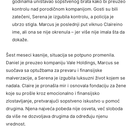
godinama uništavao sopstvenog brata kako bi preuzeo
kontrolu nad porodičnom kompanijom. Gosti su bili
zatečeni, Serena je izgubila kontrolu, a policija je
ubrzo stigla. Marcus je poslednji put viknuo Claireino
ime, ali ona se nije okrenula – jer više nije imala šta da
dokaže.
Šest meseci kasnije, situacija se potpuno promenila.
Daniel je preuzeo kompaniju Vale Holdings, Marcus se
suočava sa optužbama za prevaru i finansijske
malverzacije, a Serena je izgubila luksuzni život kojem se
nadala. Claire je pronašla mir i osnovala fondaciju za žene
koje su prošle kroz emocionalno i finansijsko
zlostavljanje, pretvarajući sopstveno iskustvo u pomoć
drugima. Njena najveća pobeda nije osveta, već sloboda
da više ne dozvoljava drugima da određuju njenu
vrednost.