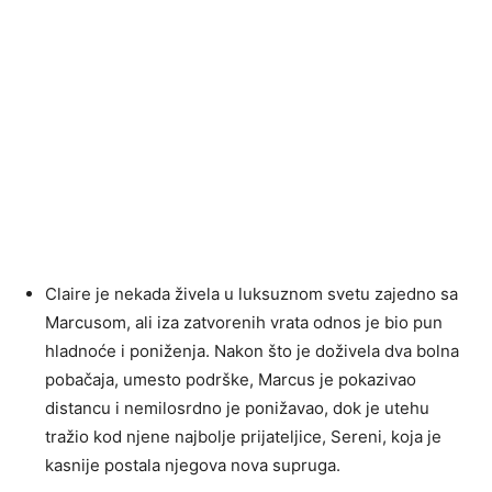
Claire je nekada živela u luksuznom svetu zajedno sa
Marcusom, ali iza zatvorenih vrata odnos je bio pun
hladnoće i poniženja. Nakon što je doživela dva bolna
pobačaja, umesto podrške, Marcus je pokazivao
distancu i nemilosrdno je ponižavao, dok je utehu
tražio kod njene najbolje prijateljice, Sereni, koja je
kasnije postala njegova nova supruga.