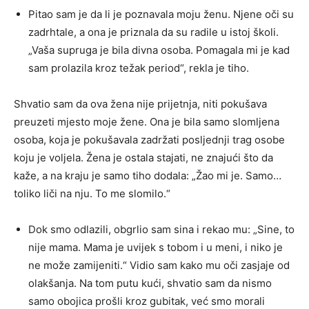
Pitao sam je da li je poznavala moju ženu. Njene oči su
zadrhtale, a ona je priznala da su radile u istoj školi.
„Vaša supruga je bila divna osoba. Pomagala mi je kad
sam prolazila kroz težak period“, rekla je tiho.
Shvatio sam da ova žena nije prijetnja, niti pokušava
preuzeti mjesto moje žene. Ona je bila samo slomljena
osoba, koja je pokušavala zadržati posljednji trag osobe
koju je voljela. Žena je ostala stajati, ne znajući što da
kaže, a na kraju je samo tiho dodala: „Žao mi je. Samo…
toliko liči na nju. To me slomilo.“
Dok smo odlazili, obgrlio sam sina i rekao mu: „Sine, to
nije mama. Mama je uvijek s tobom i u meni, i niko je
ne može zamijeniti.“ Vidio sam kako mu oči zasjaje od
olakšanja. Na tom putu kući, shvatio sam da nismo
samo obojica prošli kroz gubitak, već smo morali