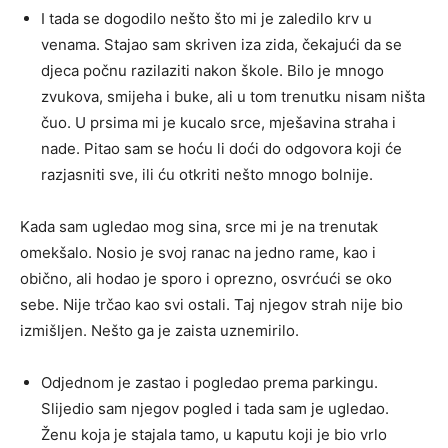
I tada se dogodilo nešto što mi je zaledilo krv u
venama. Stajao sam skriven iza zida, čekajući da se
djeca počnu razilaziti nakon škole. Bilo je mnogo
zvukova, smijeha i buke, ali u tom trenutku nisam ništa
čuo. U prsima mi je kucalo srce, mješavina straha i
nade. Pitao sam se hoću li doći do odgovora koji će
razjasniti sve, ili ću otkriti nešto mnogo bolnije.
Kada sam ugledao mog sina, srce mi je na trenutak
omekšalo. Nosio je svoj ranac na jedno rame, kao i
obično, ali hodao je sporo i oprezno, osvrćući se oko
sebe. Nije trčao kao svi ostali. Taj njegov strah nije bio
izmišljen. Nešto ga je zaista uznemirilo.
Odjednom je zastao i pogledao prema parkingu.
Slijedio sam njegov pogled i tada sam je ugledao.
Ženu koja je stajala tamo, u kaputu koji je bio vrlo