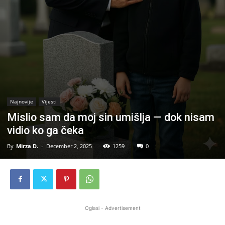
Najnovije
Vijesti
Mislio sam da moj sin umišlja — dok nisam
vidio ko ga čeka
By
Mirza D.
-
December 2, 2025
1259
0
Oglasi - Advertisement