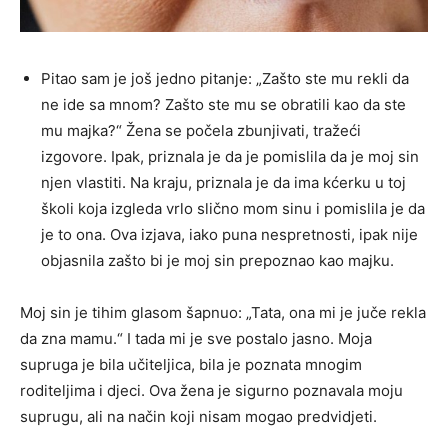
Pitao sam je još jedno pitanje: „Zašto ste mu rekli da
ne ide sa mnom? Zašto ste mu se obratili kao da ste
mu majka?“ Žena se počela zbunjivati, tražeći
izgovore. Ipak, priznala je da je pomislila da je moj sin
njen vlastiti. Na kraju, priznala je da ima kćerku u toj
školi koja izgleda vrlo slično mom sinu i pomislila je da
je to ona. Ova izjava, iako puna nespretnosti, ipak nije
objasnila zašto bi je moj sin prepoznao kao majku.
Moj sin je tihim glasom šapnuo: „Tata, ona mi je juče rekla
da zna mamu.“ I tada mi je sve postalo jasno. Moja
supruga je bila učiteljica, bila je poznata mnogim
roditeljima i djeci. Ova žena je sigurno poznavala moju
suprugu, ali na način koji nisam mogao predvidjeti.