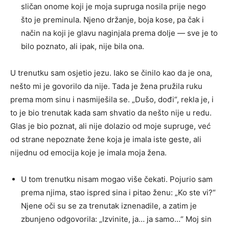
sličan onome koji je moja supruga nosila prije nego
što je preminula. Njeno držanje, boja kose, pa čak i
način na koji je glavu naginjala prema dolje — sve je to
bilo poznato, ali ipak, nije bila ona.
U trenutku sam osjetio jezu. Iako se činilo kao da je ona,
nešto mi je govorilo da nije. Tada je žena pružila ruku
prema mom sinu i nasmiješila se. „Dušo, dođi“, rekla je, i
to je bio trenutak kada sam shvatio da nešto nije u redu.
Glas je bio poznat, ali nije dolazio od moje supruge, već
od strane nepoznate žene koja je imala iste geste, ali
nijednu od emocija koje je imala moja žena.
U tom trenutku nisam mogao više čekati. Pojurio sam
prema njima, stao ispred sina i pitao ženu: „Ko ste vi?“
Njene oči su se za trenutak iznenadile, a zatim je
zbunjeno odgovorila: „Izvinite, ja… ja samo…“ Moj sin