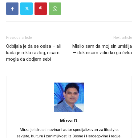
Previous article
Next article
Odbijala je da se osisa – ali
Mislio sam da moj sin umišlja
kada je rekla razlog, nisam
— dok nisam vidio ko ga čeka
mogla da dodjem sebi
Mirza D.
Mirza je iskusni novinar i autor specijalizovan za lifestyle,
savjete, kulturu i zanimljivosti iz Bosne i Hercegovine i regije.