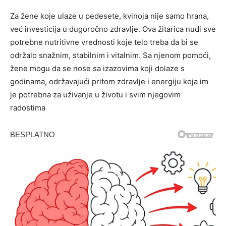
Za žene koje ulaze u pedesete, kvinoja nije samo hrana,
već investicija u dugoročno zdravlje. Ova žitarica nudi sve
potrebne nutritivne vrednosti koje telo treba da bi se
održalo snažnim, stabilnim i vitalnim. Sa njenom pomoći,
žene mogu da se nose sa izazovima koji dolaze s
godinama, održavajući pritom zdravlje i energiju koja im
je potrebna za uživanje u životu i svim njegovim
radostima