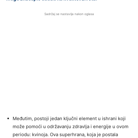
Sadržaj se nastavlja nakon oglasa
Međutim, postoji jedan ključni element u ishrani koji
može pomoći u održavanju zdravlja i energije u ovom
periodu: kvinoja. Ova superhrana, koja je postala