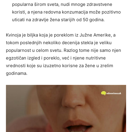
popularna širom sveta, nudi mnoge zdravstvene
koristi, a njena redovna konzumacija može pozitivno
uticati na zdravlje žena starijih od 50 godina.
Kvinoja je biljka koja je poreklom iz Južne Amerike, a
tokom poslednjih nekoliko decenija stekla je veliku
popularnost u celom svetu. Razlog tome nije samo njen
egzotičan izgled i poreklo, već i njene nutritivne
vrednosti koje su izuzetno korisne za žene u zrelim
godinama.