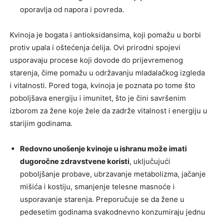
oporavlja od napora i povreda.
Kvinoja je bogata i antioksidansima, koji pomažu u borbi
protiv upala i oštećenja ćelija. Ovi prirodni spojevi
usporavaju procese koji dovode do prijevremenog
starenja, čime pomažu u održavanju mladalačkog izgleda
i vitalnosti. Pored toga, kvinoja je poznata po tome što
poboljšava energiju i imunitet, što je čini savršenim
izborom za žene koje žele da zadrže vitalnost i energiju u
starijim godinama.
Redovno unošenje kvinoje u ishranu može imati
dugoročne zdravstvene koristi
, uključujući
poboljšanje probave, ubrzavanje metabolizma, jačanje
mišića i kostiju, smanjenje telesne masnoće i
usporavanje starenja. Preporučuje se da žene u
pedesetim godinama svakodnevno konzumiraju jednu