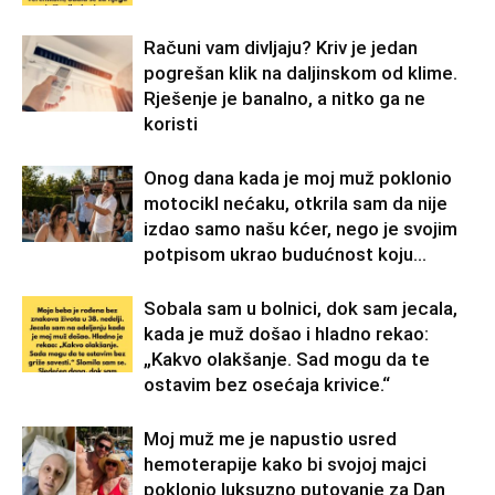
Računi vam divljaju? Kriv je jedan
pogrešan klik na daljinskom od klime.
Rješenje je banalno, a nitko ga ne
koristi
Onog dana kada je moj muž poklonio
motocikl nećaku, otkrila sam da nije
izdao samo našu kćer, nego je svojim
potpisom ukrao budućnost koju...
Sobala sam u bolnici, dok sam jecala,
kada je muž došao i hladno rekao:
„Kakvo olakšanje. Sad mogu da te
ostavim bez osećaja krivice.“
Moj muž me je napustio usred
hemoterapije kako bi svojoj majci
poklonio luksuzno putovanje za Dan