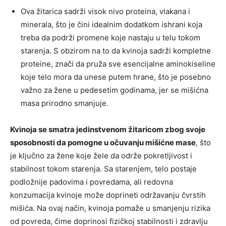
Ova žitarica sadrži visok nivo proteina, vlakana i
minerala, što je čini idealnim dodatkom ishrani koja
treba da podrži promene koje nastaju u telu tokom
starenja. S obzirom na to da kvinoja sadrži kompletne
proteine, znači da pruža sve esencijalne aminokiseline
koje telo mora da unese putem hrane, što je posebno
važno za žene u pedesetim godinama, jer se mišićna
masa prirodno smanjuje.
Kvinoja se smatra jedinstvenom žitaricom zbog svoje
sposobnosti da pomogne u očuvanju mišićne mase
, što
je ključno za žene koje žele da održe pokretljivost i
stabilnost tokom starenja. Sa starenjem, telo postaje
podložnije padovima i povredama, ali redovna
konzumacija kvinoje može doprineti održavanju čvrstih
mišića. Na ovaj način, kvinoja pomaže u smanjenju rizika
od povreda, čime doprinosi fizičkoj stabilnosti i zdravlju