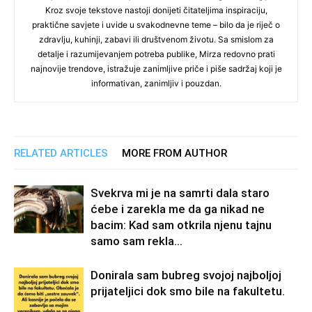
Kroz svoje tekstove nastoji donijeti čitateljima inspiraciju,
praktične savjete i uvide u svakodnevne teme – bilo da je riječ o
zdravlju, kuhinji, zabavi ili društvenom životu. Sa smislom za
detalje i razumijevanjem potreba publike, Mirza redovno prati
najnovije trendove, istražuje zanimljive priče i piše sadržaj koji je
informativan, zanimljiv i pouzdan.
RELATED ARTICLES
MORE FROM AUTHOR
Svekrva mi je na samrti dala staro
ćebe i zarekla me da ga nikad ne
bacim: Kad sam otkrila njenu tajnu
samo sam rekla...
Donirala sam bubreg svojoj najboljoj
prijateljici dok smo bile na fakultetu.