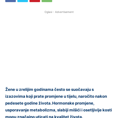
Oglasi - Advertisement
Žene u zrelijim godinama često se suočavaju s
izazovima koji prate promjene u tijelu, naročito nakon
pedesete godine života. Hormonske promjene,
usporavanje metabolizma, slabiji mišići i osetljivije kosti
mogu značajno uticati na kvalitet života.