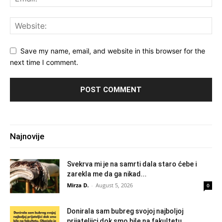
Save my name, email, and website in this browser for the
next time I comment.
Najnovije
Svekrva mi je na samrti dala staro ćebe i
zarekla me da ga nikad...
Mirza D.
-
August 5, 2026
0
Donirala sam bubreg svojoj najboljoj
prijateljici dok smo bile na fakultetu.