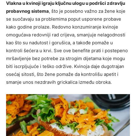
Vlakna u kvinoji igraju ključnu ulogu u podršci zdravlju
probavnog sistema
, što je posebno važno za žene koje
se suočavaju sa problemima poput usporene probave
kako godine prolaze. Redovno konzumiranje kvinoje
omogućava redovniji rad crijeva, smanjuje nelagodnosti
kao što su nadutost i gorušica, a takođe pomaže u
kontroli šećera u krvi. Sve ove benefite prati i postepeno
mršavljenje bez potrebe za strogim dijetama koje mogu
biti iscrpljujuće i teško održive. Kvinoja daje dugotrajan
osećaj sitosti, što žene pomaže da kontrolišu apetit i
smanje unos nezdravih grickalica između obroka.