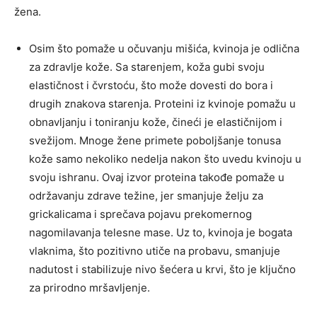
žena.
Osim što pomaže u očuvanju mišića, kvinoja je odlična
za zdravlje kože. Sa starenjem, koža gubi svoju
elastičnost i čvrstoću, što može dovesti do bora i
drugih znakova starenja. Proteini iz kvinoje pomažu u
obnavljanju i toniranju kože, čineći je elastičnijom i
svežijom. Mnoge žene primete poboljšanje tonusa
kože samo nekoliko nedelja nakon što uvedu kvinoju u
svoju ishranu. Ovaj izvor proteina takođe pomaže u
održavanju zdrave težine, jer smanjuje želju za
grickalicama i sprečava pojavu prekomernog
nagomilavanja telesne mase. Uz to, kvinoja je bogata
vlaknima, što pozitivno utiče na probavu, smanjuje
nadutost i stabilizuje nivo šećera u krvi, što je ključno
za prirodno mršavljenje.