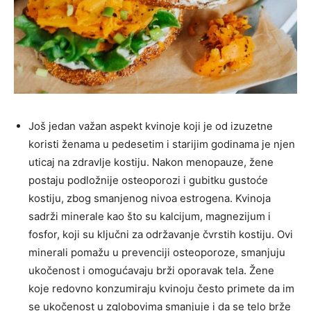
Još jedan važan aspekt kvinoje koji je od izuzetne
koristi ženama u pedesetim i starijim godinama je njen
uticaj na zdravlje kostiju. Nakon menopauze, žene
postaju podložnije osteoporozi i gubitku gustoće
kostiju, zbog smanjenog nivoa estrogena. Kvinoja
sadrži minerale kao što su kalcijum, magnezijum i
fosfor, koji su ključni za održavanje čvrstih kostiju. Ovi
minerali pomažu u prevenciji osteoporoze, smanjuju
ukočenost i omogućavaju brži oporavak tela. Žene
koje redovno konzumiraju kvinoju često primete da im
se ukočenost u zglobovima smanjuje i da se telo brže