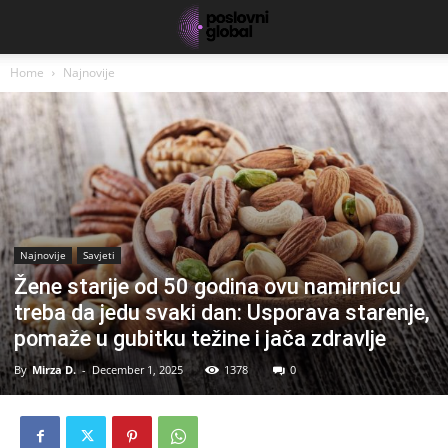
Home
Najnovije
Najnovije
Savjeti
Žene starije od 50 godina ovu namirnicu
treba da jedu svaki dan: Usporava starenje,
pomaže u gubitku težine i jača zdravlje
By
Mirza D.
-
December 1, 2025
1378
0