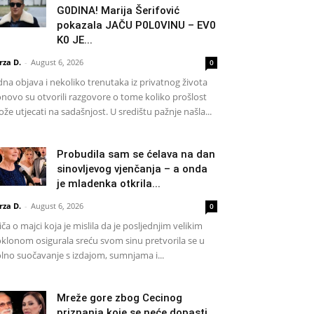
G0DlNA! Marija Šerifović
pokazala JAČU P0L0VINU – EV0
K0 JE...
rza D.
-
August 6, 2026
0
dna objava i nekoliko trenutaka iz privatnog života
novo su otvorili razgovore o tome koliko prošlost
že utjecati na sadašnjost. U središtu pažnje našla...
Probudila sam se ćelava na dan
sinovljevog vjenčanja – a onda
je mladenka otkrila...
rza D.
-
August 6, 2026
0
iča o majci koja je mislila da je posljednjim velikim
klonom osigurala sreću svom sinu pretvorila se u
lno suočavanje s izdajom, sumnjama i...
Mreže gore zbog Cecinog
priznanja koje se neće dopasti