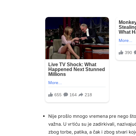
Nije prošlo mnogo vremena pre nego što je
važna. U vrtiću su je zadirkivali, nazivaju
zbog torbe, patika, a čak i zbog stvari koj