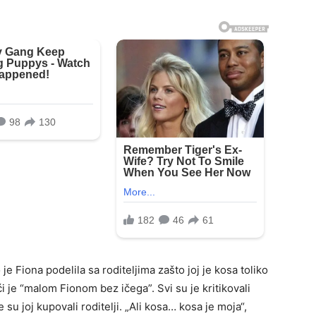
 Fiona podelila sa roditeljima zašto joj je kosa toliko
ći je “malom Fionom bez ičega”. Svi su je kritikovali
e su joj kupovali roditelji. „Ali kosa… kosa je moja“,