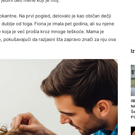
 jedini deo mene koji je moj.“
šokantne. Na prvi pogled, delovalo je kao običan dečji
o dublje od toga. Fiona je imala pet godina, ali su njene
e koja je već prošla kroz mnoge teškoće. Mama je
je, pokušavajući da razjasni šta zapravo znači za nju ova
I
0
NA
Še
P0