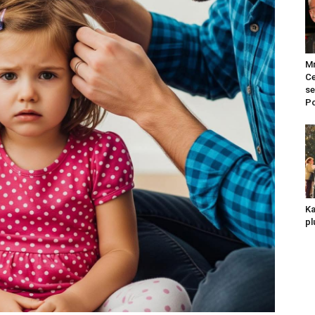
Mr
Ce
se
Po
Ka
pl