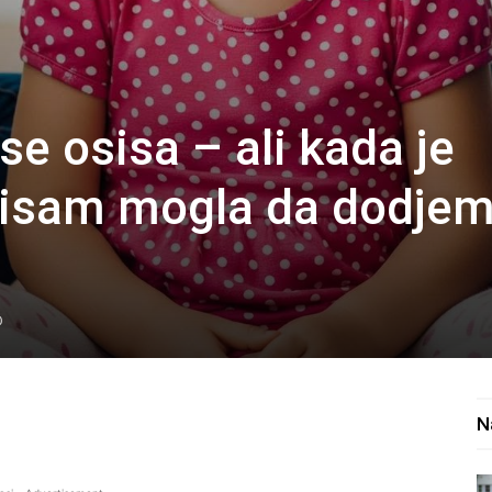
 se osisa – ali kada je
 nisam mogla da dodje
0
N