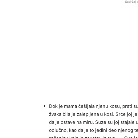
Sadržaj 
Dok je mama češljala njenu kosu, prsti 
žvaka bila je zalepljena u kosi. Srce joj j
da je ostave na miru. Suze su joj stajale 
odlučno, kao da je to jedini deo njenog te