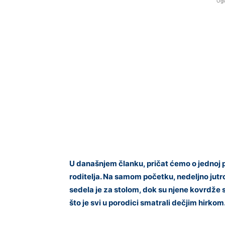
Ogl
U današnjem članku, pričat ćemo o jednoj p
roditelja. Na samom početku, nedeljno jutro
sedela je za stolom, dok su njene kovrdže 
što je svi u porodici smatrali dečjim hirkom. 