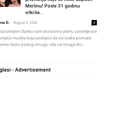
Merlinu! Posle 31 godinu
otkrila...
rza D.
-
August 6, 2026
0
današnjem članku vam donosimo jednu zanimljivost
 svijeta muzike koja podsjeća da iza svake poznate
esme često postoji mnogo više od onoga što...
glasi - Advertisement