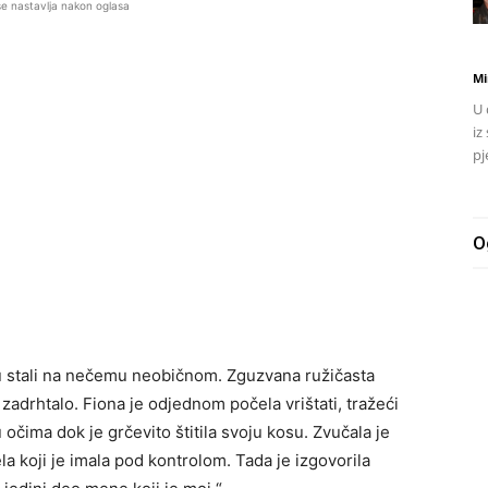
se nastavlja nakon oglasa
Mi
U 
iz
pj
O
su stali na nečemu neobičnom. Zguzvana ružičasta
e zadrhtalo. Fiona je odjednom počela vrištati, tražeći
u očima dok je grčevito štitila svoju kosu. Zvučala je
la koji je imala pod kontrolom. Tada je izgovorila