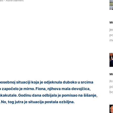
asi - Advertisement
Mi
Je
po
mo
Mi
Pr
osebnoj situaciji koja je odjeknula duboko u srcima
po
 započelo je mirno. Fiona, njihova mala devojčica,
bo
skakutale. Godinu dana odbijala je pomisao na šišanje,
No, tog jutra je situacija postala ozbiljna.