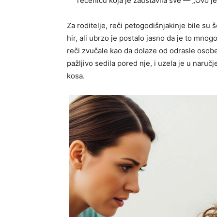
rečenicu koja je zaustavila sve — „Ovo je
Za roditelje, reči petogodišnjakinje bile su 
hir, ali ubrzo je postalo jasno da je to mnog
reči zvučale kao da dolaze od odrasle osob
pažljivo sedila pored nje, i uzela je u naruč
kosa.