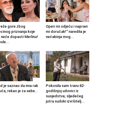
eže gore zbog
Operi mi odjeću i napravi
cinog priznanja koje
mi doručak!“ naredila je
 neće dopasti Merlinu!
nećakinja mog...
sle...
d je saznao da ima rak
Pokosila sam travu 82-
uća, rekao je za sebe...
godišnjoj udovici iz
susjedstva; sljedećeg
jutra sudski izvršitelj...