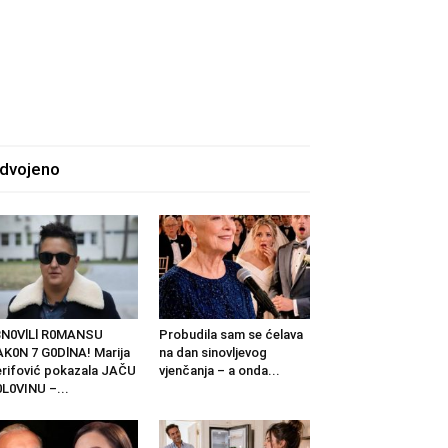
zdvojeno
BN0VlLl R0MANSU
Probudila sam se ćelava
K0N 7 G0DlNA! Marija
na dan sinovljevog
rifović pokazala JAČU
vjenčanja – a onda...
L0VINU –...