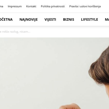
ma
Impressum
Kontakt
Politika privatnosti
Pravila i uslovi korištenja
OČETNA
NAJNOVIJE
VIJESTI
BIZNIS
LIFESTYLE
M
e rekla razlog, nisam...