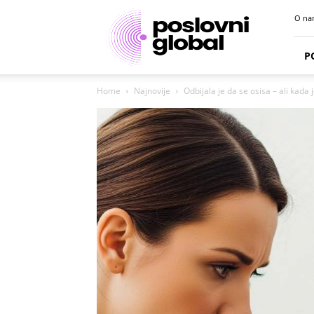
Poslovni
O na
portal
P
Home
Najnovije
Odbijala je da se osisa – ali kada j