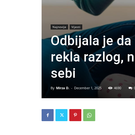
Najnovije
Vijesti
Odbijala je da
rekla razlog,
sebi
By
Mirza D.
-
December 1, 2025
4690