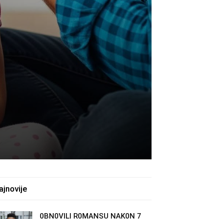
m
ajnovije
0BN0VlLl R0MANSU NAK0N 7