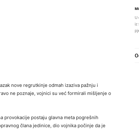
Mi
U 
iz
pj
O
lazak nove regrutkinje odmah izaziva pažnju i
pravo ne poznaje, vojnici su već formirali mišljenje o
 na provokacije postaju glavna meta pogrešnih
pravnog člana jedinice, dio vojnika počinje da je