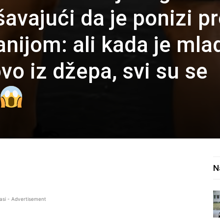
avajući da je ponizi p
nijom: ali kada je mla
vo iz džepa, svi su se
N
asi - Advertisement