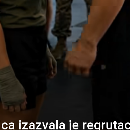
a izazvala je regrutac