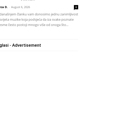
rza D.
-
August 6, 2026
0
današnjem članku vam donosimo jednu zanimljivost
 svijeta muzike koja podsjeća da iza svake poznate
esme često postoji mnogo više od onoga što...
glasi - Advertisement