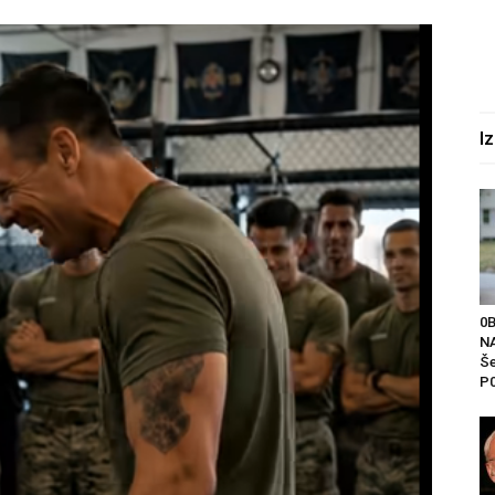
I
0
NA
Še
P0