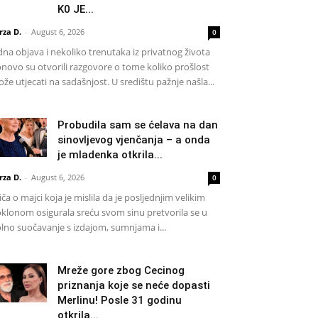
K0 JE...
rza D.
-
August 6, 2026
0
dna objava i nekoliko trenutaka iz privatnog života
novo su otvorili razgovore o tome koliko prošlost
že utjecati na sadašnjost. U središtu pažnje našla...
Probudila sam se ćelava na dan
sinovljevog vjenčanja – a onda
je mladenka otkrila...
rza D.
-
August 6, 2026
0
iča o majci koja je mislila da je posljednjim velikim
klonom osigurala sreću svom sinu pretvorila se u
lno suočavanje s izdajom, sumnjama i...
Mreže gore zbog Cecinog
priznanja koje se neće dopasti
Merlinu! Posle 31 godinu
otkrila...