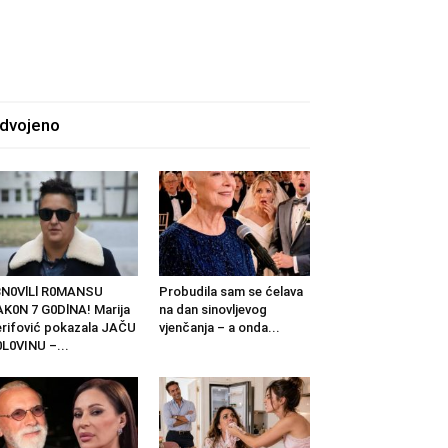
zdvojeno
BN0VlLl R0MANSU
Probudila sam se ćelava
K0N 7 G0DlNA! Marija
na dan sinovljevog
rifović pokazala JAČU
vjenčanja – a onda...
L0VINU –...