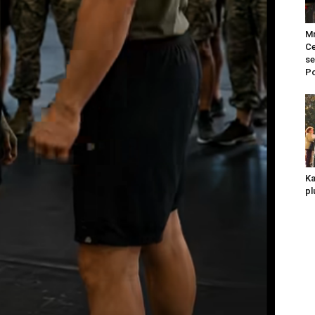
Mr
Ce
se
Po
Ka
pl