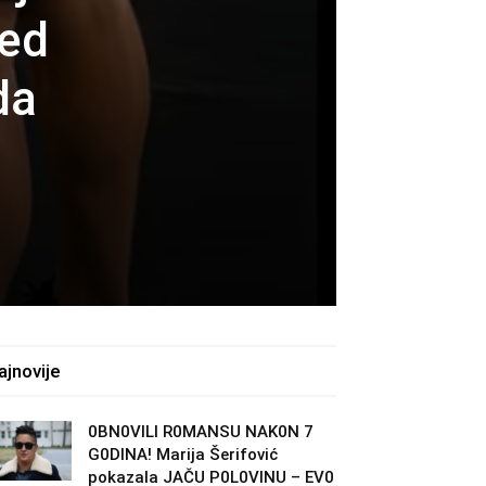
red
da
ajnovije
0BN0VlLl R0MANSU NAK0N 7
G0DlNA! Marija Šerifović
pokazala JAČU P0L0VINU – EV0