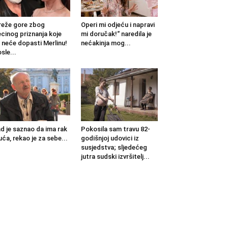
eže gore zbog
Operi mi odjeću i napravi
cinog priznanja koje
mi doručak!“ naredila je
 neće dopasti Merlinu!
nećakinja mog...
sle...
d je saznao da ima rak
Pokosila sam travu 82-
uća, rekao je za sebe...
godišnjoj udovici iz
susjedstva; sljedećeg
jutra sudski izvršitelj...