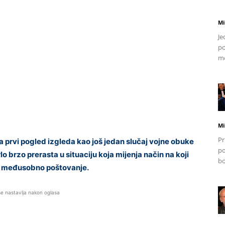
Mi
Je
po
mo
Mi
Pr
 prvi pogled izgleda kao još jedan slučaj vojne obuke
po
lo brzo prerasta u situaciju koja mijenja način na koji
bo
nu i međusobno poštovanje.
se nastavlja nakon oglasa