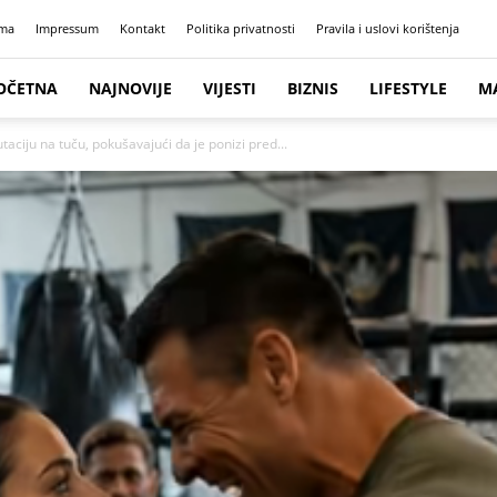
ma
Impressum
Kontakt
Politika privatnosti
Pravila i uslovi korištenja
OČETNA
NAJNOVIJE
VIJESTI
BIZNIS
LIFESTYLE
M
aciju na tuču, pokušavajući da je ponizi pred...