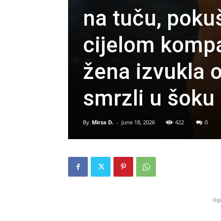
na tuču, pokuš
cijelom kompa
žena izvukla o
smrzli u šoku
By
Mirza D.
-
June 18, 2026
422
0
Ogl