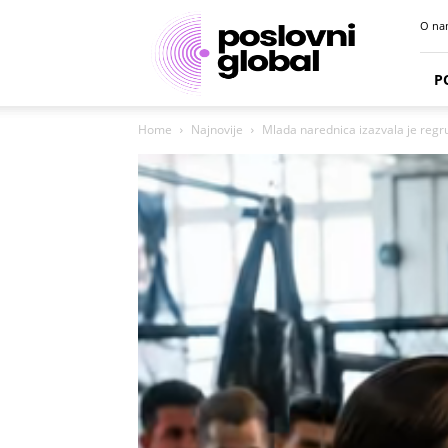
Poslovni
O na
portal
P
Home
Najnovije
Mlada narednica izazvala je regrut