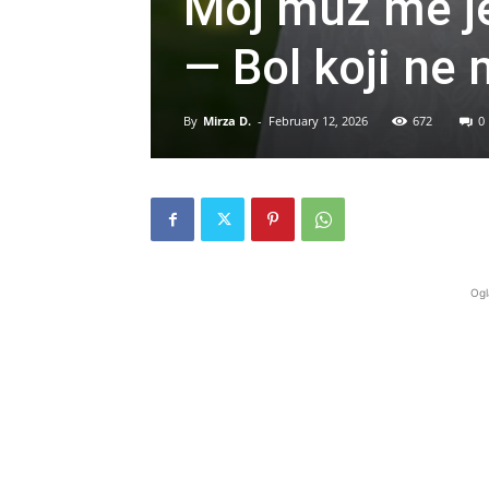
Moj muž me j
— Bol koji ne
By
Mirza D.
-
February 12, 2026
672
0
Ogl