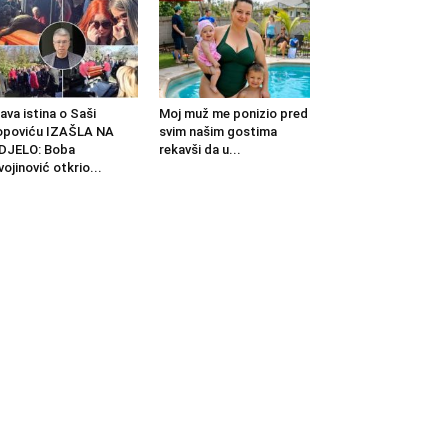
ava istina o Saši
Moj muž me ponizio pred
opoviću IZAŠLA NA
svim našim gostima
DJELO: Boba
rekavši da u...
vojinović otkrio...