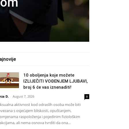
kom
ajnovije
10 oboljenja koje možete
IZLIJEČITI VOĐENJEM LJUBAVI,
broj 6 će vas iznenaditi!
rza D.
-
August 7, 2026
0
ksualna aktivnost kod odraslih osoba može biti
vezana s osjećajem bliskosti, opuštanjem,
omjenama raspoloženja i pojedinim fiziološkim
akcijama, ali nema osnova tvrditi da ona...