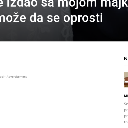
e izdao sa mojom maj
 može da se oprosti
N
asi - Advertisement
Mi
Se
po
pr
re