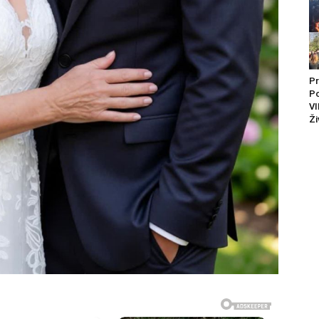
Pr
P
VI
Ži