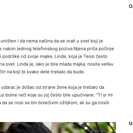
O
t uništen i da nema načina da se vrati u svet koji je
ke nakon jednog telefonskog poziva.Njena priča počinje
 i podrške od svoje majke, Linde, koja je Tessi često
a svet. Linda je, iako je bila mlada majka, nosila veliku
ačin na koji bi svako dete trebalo da bude.
i udarac je došao od strane žene koja je trebalo da
z bolne reči koje su joj često bile upućivane: “Ti si mi
 da se nosi sa tim bolećivim ožiljkom, ali su ga nosili
I