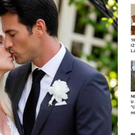
10
I
LJ
N
U
“C
no