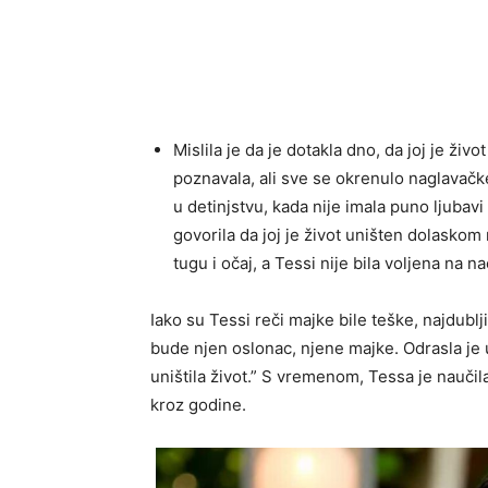
Mislila je da je dotakla dno, da joj je živo
poznavala, ali sve se okrenulo naglavač
u detinjstvu, kada nije imala puno ljubavi
govorila da joj je život uništen dolaskom n
tugu i očaj, a Tessi nije bila voljena na n
Iako su Tessi reči majke bile teške, najdublj
bude njen oslonac, njene majke. Odrasla je u
uništila život.” S vremenom, Tessa je naučila
kroz godine.