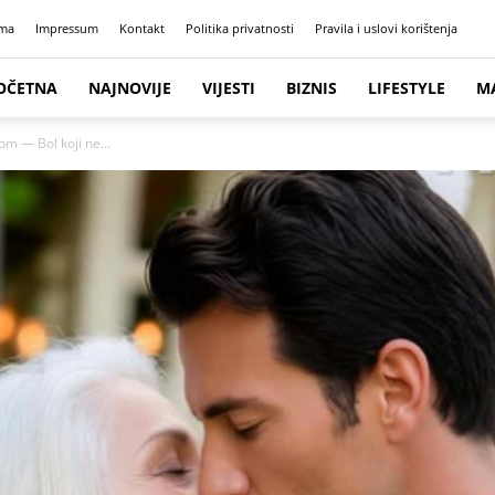
ma
Impressum
Kontakt
Politika privatnosti
Pravila i uslovi korištenja
OČETNA
NAJNOVIJE
VIJESTI
BIZNIS
LIFESTYLE
M
m — Bol koji ne...