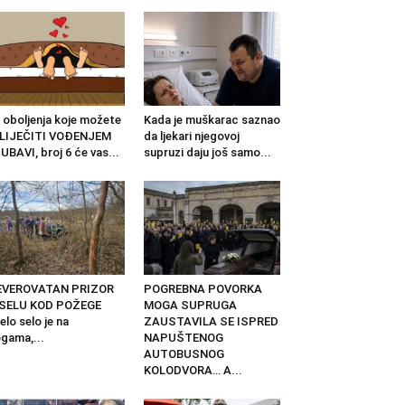
 oboljenja koje možete
Kada je muškarac saznao
ZLIJEČITI VOĐENJEM
da ljekari njegovoj
UBAVI, broj 6 će vas...
supruzi daju još samo...
EVEROVATAN PRIZOR
POGREBNA POVORKA
 SELU KOD POŽEGE
MOGA SUPRUGA
elo selo je na
ZAUSTAVILA SE ISPRED
gama,...
NAPUŠTENOG
AUTOBUSNOG
KOLODVORA… A...