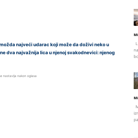
Mi
Li
 možda najveći udarac koji može da doživi neko u
na
ne dva najvažnija lica u njenoj svakodnevici: njenog
bo
se nastavlja nakon oglasa
Mi
Mj
iz
pa