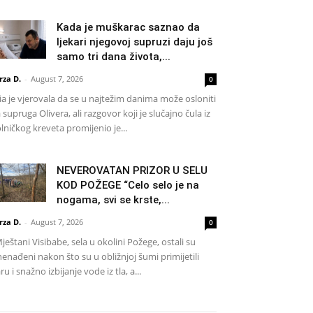
Kada je muškarac saznao da
ljekari njegovoj supruzi daju još
samo tri dana života,...
rza D.
-
August 7, 2026
0
a je vjerovala da se u najtežim danima može osloniti
 supruga Olivera, ali razgovor koji je slučajno čula iz
lničkog kreveta promijenio je...
NEVEROVATAN PRIZOR U SELU
KOD POŽEGE “Celo selo je na
nogama, svi se krste,...
rza D.
-
August 7, 2026
0
eštani Visibabe, sela u okolini Požege, ostali su
nenađeni nakon što su u obližnjoj šumi primijetili
ru i snažno izbijanje vode iz tla, a...