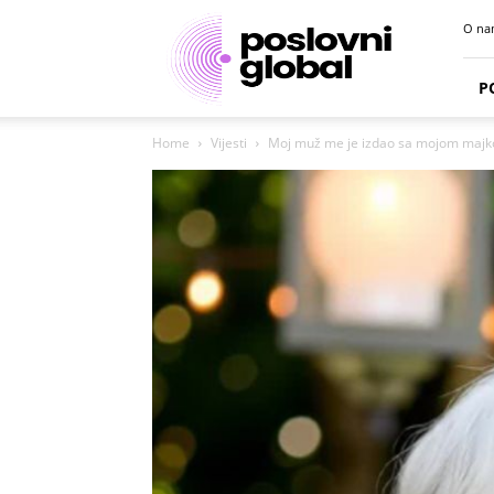
Poslovni
O na
portal
P
Home
Vijesti
Moj muž me je izdao sa mojom majko