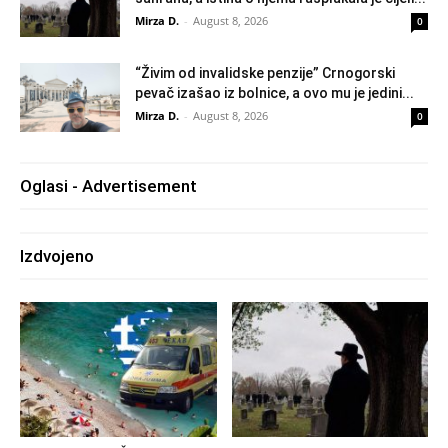
Mirza D.
-
August 8, 2026
0
“Živim od invalidske penzije” Crnogorski
pevač izašao iz bolnice, a ovo mu je jedini...
Mirza D.
-
August 8, 2026
0
Oglasi - Advertisement
Izdvojeno