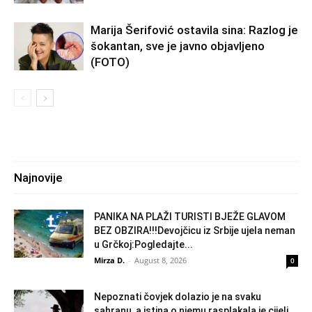
Marija Šerifović ostavila sina: Razlog je
šokantan, sve je javno objavljeno
(FOTO)
Najnovije
PANIKA NA PLAŽI TURISTI BJEŽE GLAVOM
BEZ OBZIRA!!!Devojčicu iz Srbije ujela neman
u Grčkoj:Pogledajte...
Mirza D.
-
August 8, 2026
0
Nepoznati čovjek dolazio je na svaku
sahranu, a istina o njemu rasplakala je cijeli...