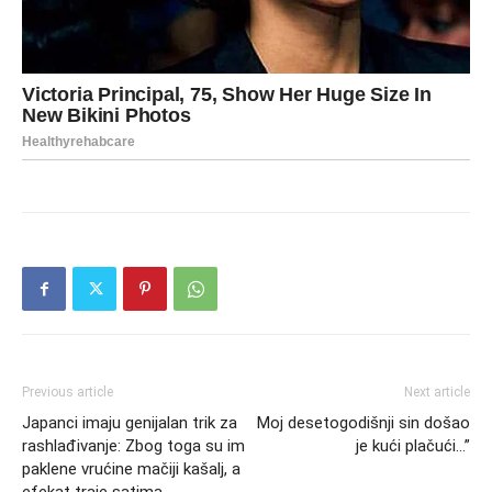
Previous article
Next article
Japanci imaju genijalan trik za
Moj desetogodišnji sin došao
rashlađivanje: Zbog toga su im
je kući plačući…”
paklene vrućine mačiji kašalj, a