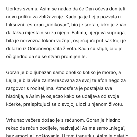
Uprkos svemu, Asim se nadao da će Dan očeva donijeti
novu priliku za zbližavanje. Kada ga je Lejla pozvala u
luksuzni restoran „Vidikovac“, bio je sretan, iako je znao
da takva mjesta nisu za njega. Fatima, njegova supruga,
bila je nervozna tokom vožnje, osjećajući pritisak koji je
dolazio iz Goranovog stila života. Kada su stigli, bilo je
očigledno da su se stvari promijenile.
Goran je bio ljubazan samo onoliko koliko je morao, a
Lejla je bila više zainteresovana za svoj telefon nego za
razgovor s roditeljima. Atmosfera je postajala sve
hladnija, a Asim je osjećao kako se udaljava od svoje
kćerke, preispitujući se o svojoj ulozi u njenom životu.
Vrhunac večere došao je s računom. Goran je hladno
rekao da račun podijele, nazivajući Asima samo „njega“,
bez emocija i poštovanja. U tom trenutku, Asim je osjetio