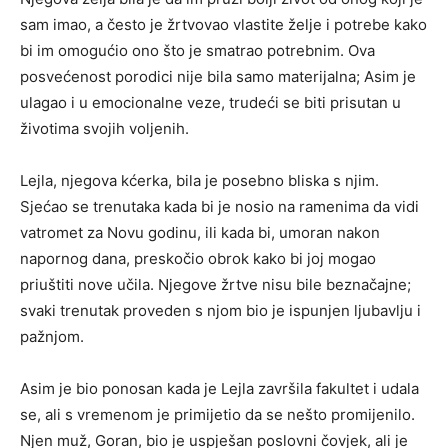
sam imao, a često je žrtvovao vlastite želje i potrebe kako
bi im omogućio ono što je smatrao potrebnim. Ova
posvećenost porodici nije bila samo materijalna; Asim je
ulagao i u emocionalne veze, trudeći se biti prisutan u
životima svojih voljenih.
Lejla, njegova kćerka, bila je posebno bliska s njim.
Sjećao se trenutaka kada bi je nosio na ramenima da vidi
vatromet za Novu godinu, ili kada bi, umoran nakon
napornog dana, preskočio obrok kako bi joj mogao
priuštiti nove učila. Njegove žrtve nisu bile beznačajne;
svaki trenutak proveden s njom bio je ispunjen ljubavlju i
pažnjom.
Asim je bio ponosan kada je Lejla završila fakultet i udala
se, ali s vremenom je primijetio da se nešto promijenilo.
Njen muž, Goran, bio je uspješan poslovni čovjek, ali je