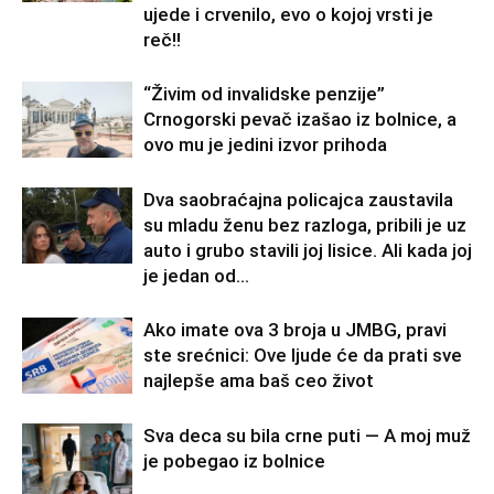
ujede i crvenilo, evo o kojoj vrsti je
reč!!
“Živim od invalidske penzije”
Crnogorski pevač izašao iz bolnice, a
ovo mu je jedini izvor prihoda
Dva saobraćajna policajca zaustavila
su mladu ženu bez razloga, pribili je uz
auto i grubo stavili joj lisice. Ali kada joj
je jedan od...
Ako imate ova 3 broja u JMBG, pravi
ste srećnici: Ove ljude će da prati sve
najlepše ama baš ceo život
Sva deca su bila crne puti — A moj muž
je pobegao iz bolnice