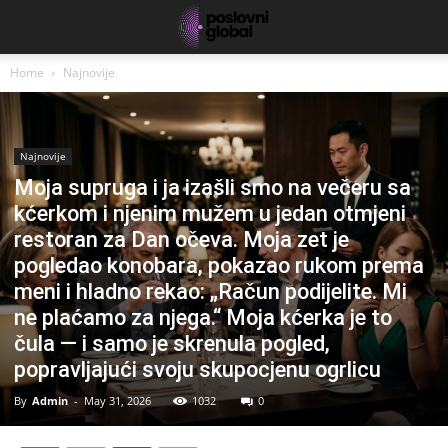
Home
Najnovije
Najnovije
Moja supruga i ja izašli smo na večeru sa
kćerkom i njenim mužem u jedan otmjeni
restoran za Dan očeva. Moja zet je
pogledao konobara, pokazao rukom prema
meni i hladno rekao: „Račun podijelite. Mi
ne plaćamo za njega.“ Moja kćerka je to
čula — i samo je skrenula pogled,
popravljajući svoju skupocjenu ogrlicu
By
Admin
-
May 31, 2026
1032
0