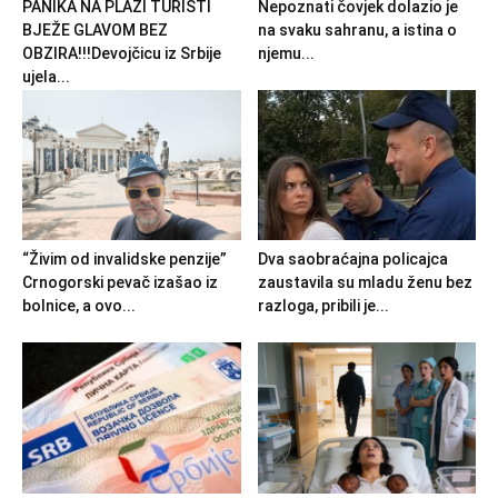
PANIKA NA PLAŽI TURISTI
Nepoznati čovjek dolazio je
BJEŽE GLAVOM BEZ
na svaku sahranu, a istina o
OBZIRA!!!Devojčicu iz Srbije
njemu...
ujela...
“Živim od invalidske penzije”
Dva saobraćajna policajca
Crnogorski pevač izašao iz
zaustavila su mladu ženu bez
bolnice, a ovo...
razloga, pribili je...