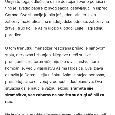
Umjesto toga, odlučio je da se dostojanstveno ponaša i
tiho je izvadio papire iz svog sakoa, ostavljajući ih ispred
Gorana. Ova situacija je bila još jedan primjer kako
zaborav može uticati na međuljudske odnose: zaborav na
žrtve i trud koji je Asim uložio u odgoj Lejle i izgradnju
porodice.
U tom trenutku, menadžer restorana prišao je njihovom
stolu, nervozan i zbunjen. Njegove riječi su sve
promijenile: restoran više nije bio u vlasništvu stare
kompanije, već u vlasništvu Asima Hodžića. Ova izjava
ostavila je Goran i Lejlu u šoku. Asim je stajao ponosan,
preispitujući se o svojoj vrednosti i dostojanstvu. Ova
situacija ga je naučila važnu lekciju:
sramota nije
siromaštvo, već zaborav na ono što su drugi učinili za
nas
.
Na kraju, ovo otkriće nije samo promijenilo način na koji