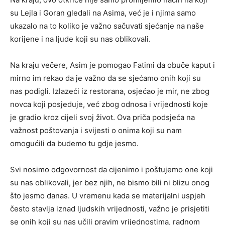
su Lejla i Goran gledali na Asima, već je i njima samo
ukazalo na to koliko je važno sačuvati sjećanje na naše
korijene i na ljude koji su nas oblikovali.
Na kraju večere, Asim je pomogao Fatimi da obuče kaput i
mirno im rekao da je važno da se sjećamo onih koji su
nas podigli. Izlazeći iz restorana, osjećao je mir, ne zbog
novca koji posjeduje, već zbog odnosa i vrijednosti koje
je gradio kroz cijeli svoj život. Ova priča podsjeća na
važnost poštovanja i svijesti o onima koji su nam
omogućili da budemo tu gdje jesmo.
Svi nosimo odgovornost da cijenimo i poštujemo one koji
su nas oblikovali, jer bez njih, ne bismo bili ni blizu onog
što jesmo danas. U vremenu kada se materijalni uspjeh
često stavlja iznad ljudskih vrijednosti, važno je prisjetiti
se onih koji su nas učili pravim vrijednostima, radnom