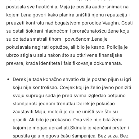
postajala sve haotičnija. Maja je pustila audio-snimak na
kojem Lena govori kako planira uništiti njenu reputaciju i
preuzeti kontrolu nad bogatstvom porodice Vaughn. Gosti
su ostali šokirani hladnoćom i proračunatošću žene koju
su do tada smatrali tihom i povučenom.Lena je
pokušavala negirati optužbe, ali bilo je kasno. Policija je
ubrzo stigla u salu nakon što su otkrivene finansijske
prevare, krađa identiteta i falsifikovanje dokumenata.
Derek je tada konačno shvatio da je postao pijun u igri
koju nije kontrolisao. Čovjek koji je želio javno poniziti
svoju suprugu sada je pred svima izgledao potpuno
slomljenoU jednom trenutku Derek je pokušao
zaustaviti Maju, moleći je da ne uništi sve što su
gradili. Ali bilo je prekasno. Ona više nije bila žena
kojom je mogao upravljati.Skinula je vjenčani prsten i
spustila ga u njegovu čašu šampanjca. Bez suza. Bez