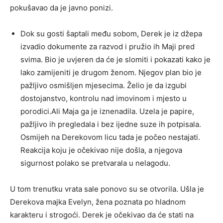
pokušavao da je javno ponizi.
Dok su gosti šaptali među sobom, Derek je iz džepa
izvadio dokumente za razvod i pružio ih Maji pred
svima. Bio je uvjeren da će je slomiti i pokazati kako je
lako zamijeniti je drugom ženom. Njegov plan bio je
pažljivo osmišljen mjesecima. Želio je da izgubi
dostojanstvo, kontrolu nad imovinom i mjesto u
porodici.Ali Maja ga je iznenadila. Uzela je papire,
pažljivo ih pregledala i bez ijedne suze ih potpisala.
Osmijeh na Derekovom licu tada je počeo nestajati.
Reakcija koju je očekivao nije došla, a njegova
sigurnost polako se pretvarala u nelagodu.
U tom trenutku vrata sale ponovo su se otvorila. Ušla je
Derekova majka Evelyn, žena poznata po hladnom
karakteru i strogoći. Derek je očekivao da će stati na