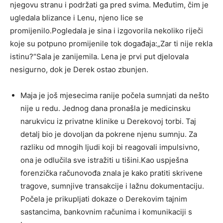
njegovu stranu i podržati ga pred svima. Međutim, čim je
ugledala blizance i Lenu, njeno lice se
promijenilo.Pogledala je sina i izgovorila nekoliko riječi
koje su potpuno promijenile tok događaja:„Zar ti nije rekla
istinu?“Sala je zanijemila. Lena je prvi put djelovala
nesigurno, dok je Derek ostao zbunjen.
Maja je još mjesecima ranije počela sumnjati da nešto
nije u redu. Jednog dana pronašla je medicinsku
narukvicu iz privatne klinike u Derekovoj torbi. Taj
detalj bio je dovoljan da pokrene njenu sumnju. Za
razliku od mnogih ljudi koji bi reagovali impulsivno,
ona je odlučila sve istražiti u tišini.Kao uspješna
forenzička računovođa znala je kako pratiti skrivene
tragove, sumnjive transakcije i lažnu dokumentaciju.
Počela je prikupljati dokaze o Derekovim tajnim
sastancima, bankovnim računima i komunikaciji s