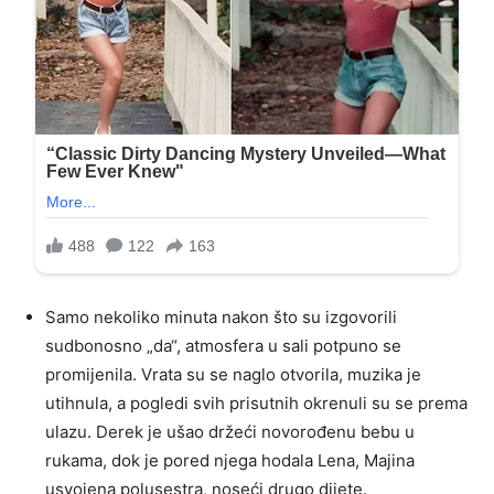
Samo nekoliko minuta nakon što su izgovorili
sudbonosno „da“, atmosfera u sali potpuno se
promijenila. Vrata su se naglo otvorila, muzika je
utihnula, a pogledi svih prisutnih okrenuli su se prema
ulazu. Derek je ušao držeći novorođenu bebu u
rukama, dok je pored njega hodala Lena, Majina
usvojena polusestra, noseći drugo dijete.