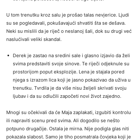
U tom trenutku kroz salu je prošao talas nevjerice. Ljudi
su se pogledavali, pokušavajući shvatiti šta se dešava.
Neki su mislili da je riječ o neslanoj šali, dok su drugi već
naslućivali veliki skandal.
Derek je zastao na sredini sale i glasno izjavio da želi
svima predstaviti svoje sinove. Te riječi odjeknule su
prostorijom poput eksplozije. Lena je stajala pored
njega s izrazom lica koji je jasno pokazivao da uživa u
trenutku. Tvrdila je da više nisu željeli skrivati svoju
ljubav i da su odlučili započeti novi život zajedno.
Mnogi su očekivali da će Maja zaplakati, izgubiti kontrolu
ili napraviti scenu pred svima. Ali dogodilo se nešto
potpuno drugačije. Ostala je mirna. Nije podigla glas niti
pokazala slabost. Samo je tiho posmatrala čovjeka koji je