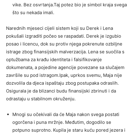
vike. Bez osvrtanja.Taj potez bio je simbol kraja svega
što su nekada imali.
Narednih mjeseci cijeli sistem koji su Derek i Lena
pokušali izgraditi počeo se raspadati. Derek je izgubio
posao i licencu, dok su protiv njega pokrenute ozbiljne
istrage zbog finansijskih malverzacija. Lena se suočila s
optužbama za krađu identiteta i falsifikovanje
dokumenata, a pojedine agencije povezane sa slučajem
završile su pod istragom.Ipak, uprkos svemu, Maja nije
dozvolila da djeca ispaštaju zbog postupaka odraslih.
Osigurala je da blizanci budu finansijski zbrinuti i da
odrastaju u stabilnom okruženju.
Mnogi su očekivali da će Maja nakon svega postati
ogorčena i puna mržnje. Međutim, dogodilo se
potpuno suprotno. Kupila je staru kuću pored jezera i