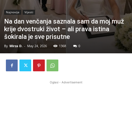
Najnovije
Vijesti
Na dan venčanja saznala sam da moj muž
krije dvostruki život – ali prava istina
šokirala je sve prisutne
By
Mirza D.
-
May 24, 2026
1368
0
Oglasi - Advertisement