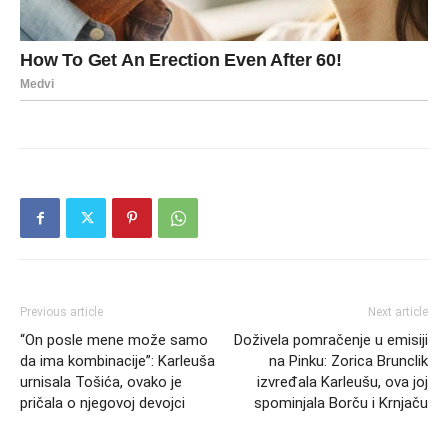
Previous article
Next article
“On posle mene može samo
Doživela pomračenje u emisiji
da ima kombinacije”: Karleuša
na Pinku: Zorica Brunclik
urnisala Tošića, ovako je
izvređala Karleušu, ova joj
pričala o njegovoj devojci
spominjala Borču i Krnjaču