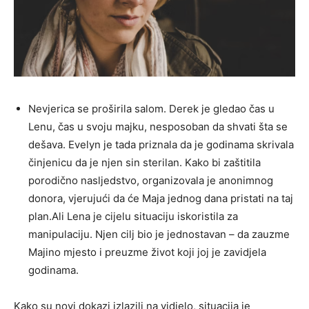
Nevjerica se proširila salom. Derek je gledao čas u
Lenu, čas u svoju majku, nesposoban da shvati šta se
dešava. Evelyn je tada priznala da je godinama skrivala
činjenicu da je njen sin sterilan. Kako bi zaštitila
porodično nasljedstvo, organizovala je anonimnog
donora, vjerujući da će Maja jednog dana pristati na taj
plan.Ali Lena je cijelu situaciju iskoristila za
manipulaciju. Njen cilj bio je jednostavan – da zauzme
Majino mjesto i preuzme život koji joj je zavidjela
godinama.
Kako su novi dokazi izlazili na vidjelo, situacija je