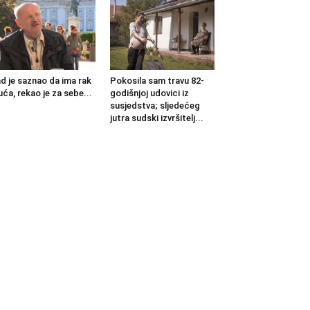
d je saznao da ima rak
Pokosila sam travu 82-
uća, rekao je za sebe...
godišnjoj udovici iz
susjedstva; sljedećeg
jutra sudski izvršitelj...