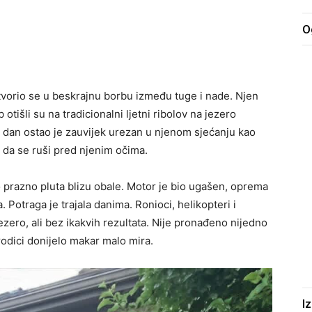
O
tvorio se u beskrajnu borbu između tuge i nade. Njen
 otišli su na tradicionalni ljetni ribolov na jezero
Taj dan ostao je zauvijek urezan u njenom sjećanju kao
o da se ruši pred njenim očima.
o prazno pluta blizu obale. Motor je bio ugašen, oprema
ga. Potraga je trajala danima. Ronioci, helikopteri i
zero, ali bez ikakvih rezultata. Nije pronađeno nijedno
rodici donijelo makar malo mira.
I