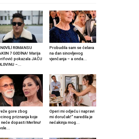
BN0VlLl R0MANSU
Probudila sam se ćelava
K0N 7 G0DlNA! Marija
na dan sinovljevog
rifović pokazala JAČU
vjenčanja – a onda...
L0VINU –...
eže gore zbog
Operi mi odjeću i napravi
cinog priznanja koje
mi doručak!“ naredila je
 neće dopasti Merlinu!
nećakinja mog...
sle...