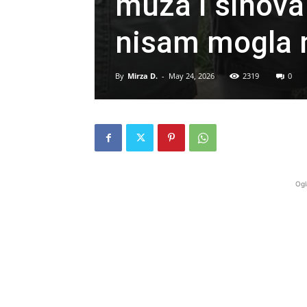
muža i sinova
nisam mogla n
By
Mirza D.
-
May 24, 2026
2319
0
Ogl