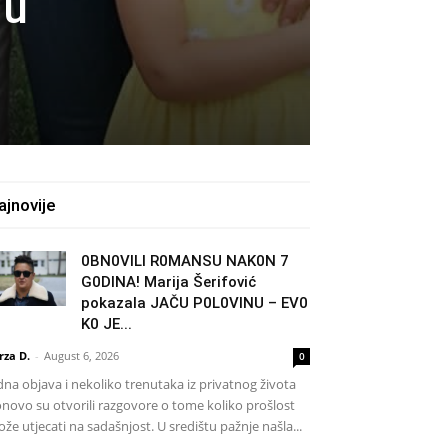
ju
ajnovije
0BN0VlLl R0MANSU NAK0N 7
G0DlNA! Marija Šerifović
pokazala JAČU P0L0VINU – EV0
K0 JE...
rza D.
-
August 6, 2026
0
dna objava i nekoliko trenutaka iz privatnog života
novo su otvorili razgovore o tome koliko prošlost
že utjecati na sadašnjost. U središtu pažnje našla...