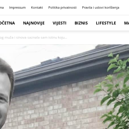
ma
Impressum
Kontakt
Politika privatnosti
Pravila i uslovi korištenja
OČETNA
NAJNOVIJE
VIJESTI
BIZNIS
LIFESTYLE
M
 muža i sinova saznala sam istinu koju...