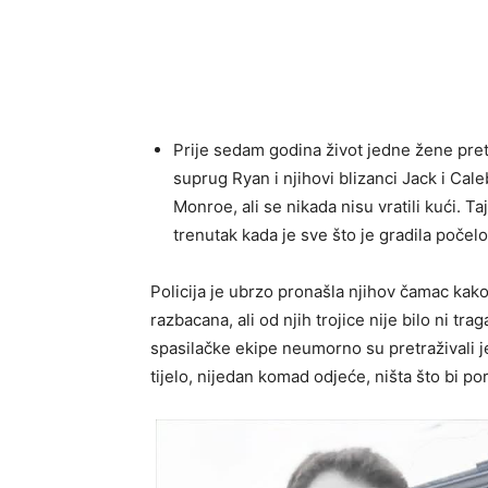
Prije sedam godina život jedne žene pre
suprug Ryan i njihovi blizanci Jack i Caleb
Monroe, ali se nikada nisu vratili kući. 
trenutak kada je sve što je gradila počel
Policija je ubrzo pronašla njihov čamac kak
razbacana, ali od njih trojice nije bilo ni tra
spasilačke ekipe neumorno su pretraživali je
tijelo, nijedan komad odjeće, ništa što bi po