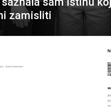
 saznala sam istinu ko
i zamisliti
N
asi - Advertisement
Mi
Je
po
mo