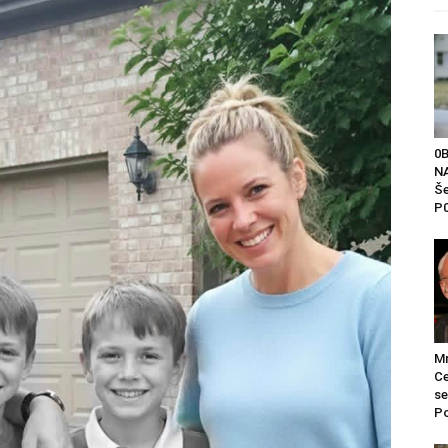
0
NA
Še
P0
Mr
Ce
se
Po