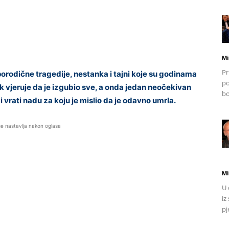
Mi
Pr
odične tragedije, nestanka i tajni koje su godinama
po
jek vjeruje da je izgubio sve, a onda jedan neočekivan
bo
i vrati nadu za koju je mislio da je odavno umrla.
se nastavlja nakon oglasa
Mi
U 
iz
pj