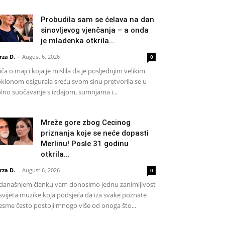
Probudila sam se ćelava na dan
sinovljevog vjenčanja – a onda
je mladenka otkrila...
rza D.
-
August 6, 2026
0
iča o majci koja je mislila da je posljednjim velikim
klonom osigurala sreću svom sinu pretvorila se u
lno suočavanje s izdajom, sumnjama i...
Mreže gore zbog Cecinog
priznanja koje se neće dopasti
Merlinu! Posle 31 godinu
otkrila...
rza D.
-
August 6, 2026
0
današnjem članku vam donosimo jednu zanimljivost
 svijeta muzike koja podsjeća da iza svake poznate
esme često postoji mnogo više od onoga što...