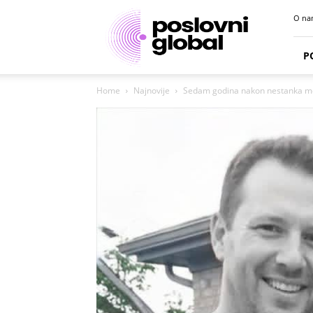
Poslovni
O na
portal
P
Home
Najnovije
Sedam godina nakon nestanka mog