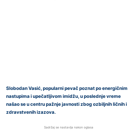
Slobodan Vasić, popularni pevač poznat po energičnim
nastupima i upečatljivom imidžu, u poslednje vreme
našao se u centru pažnje javnosti zbog ozbiljnih ličnih i
zdravstvenih izazova.
Sadržaj se nastavlja nakon oglasa