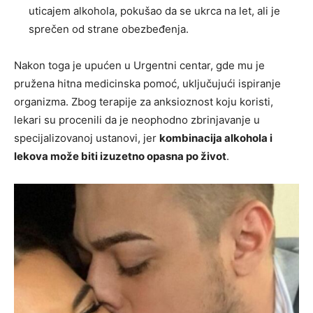
uticajem alkohola, pokušao da se ukrca na let, ali je
sprečen od strane obezbeđenja.
Nakon toga je upućen u Urgentni centar, gde mu je
pružena hitna medicinska pomoć, uključujući ispiranje
organizma. Zbog terapije za anksioznost koju koristi,
lekari su procenili da je neophodno zbrinjavanje u
specijalizovanoj ustanovi, jer
kombinacija alkohola i
lekova može biti izuzetno opasna po život
.