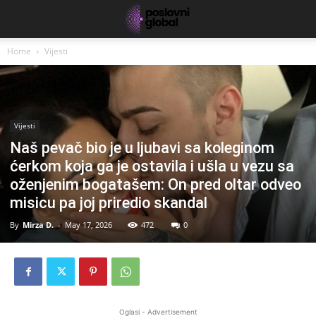
Home
Vijesti
Vijesti
Naš pevač bio je u ljubavi sa koleginom
ćerkom koja ga je ostavila i ušla u vezu sa
oženjenim bogatašem: On pred oltar odveo
misicu pa joj priredio skandal
By
Mirza D.
-
May 17, 2026
472
0
Oglasi - Advertisement