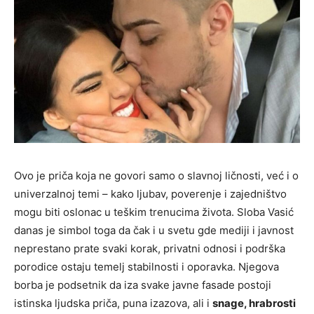
Ovo je priča koja ne govori samo o slavnoj ličnosti, već i o
univerzalnoj temi – kako ljubav, poverenje i zajedništvo
mogu biti oslonac u teškim trenucima života. Sloba Vasić
danas je simbol toga da čak i u svetu gde mediji i javnost
neprestano prate svaki korak, privatni odnosi i podrška
porodice ostaju temelj stabilnosti i oporavka. Njegova
borba je podsetnik da iza svake javne fasade postoji
istinska ljudska priča, puna izazova, ali i
snage, hrabrosti