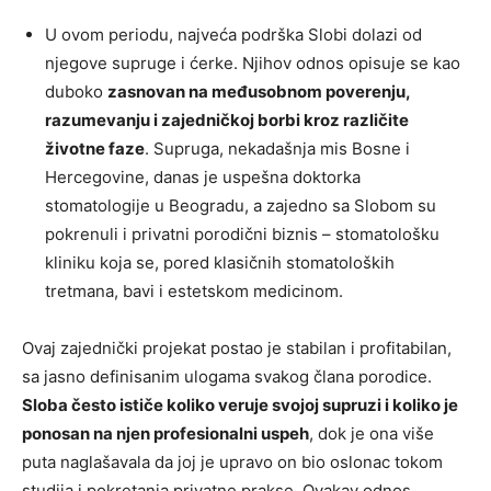
U ovom periodu, najveća podrška Slobi dolazi od
njegove supruge i ćerke. Njihov odnos opisuje se kao
duboko
zasnovan na međusobnom poverenju,
razumevanju i zajedničkoj borbi kroz različite
životne faze
. Supruga, nekadašnja mis Bosne i
Hercegovine, danas je uspešna doktorka
stomatologije u Beogradu, a zajedno sa Slobom su
pokrenuli i privatni porodični biznis – stomatološku
kliniku koja se, pored klasičnih stomatoloških
tretmana, bavi i estetskom medicinom.
Ovaj zajednički projekat postao je stabilan i profitabilan,
sa jasno definisanim ulogama svakog člana porodice.
Sloba često ističe koliko veruje svojoj supruzi i koliko je
ponosan na njen profesionalni uspeh
, dok je ona više
puta naglašavala da joj je upravo on bio oslonac tokom
studija i pokretanja privatne prakse. Ovakav odnos