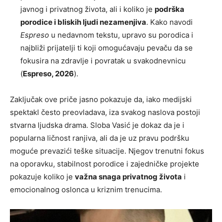
javnog i privatnog života, ali i koliko je
podrška
porodice i bliskih ljudi nezamenjiva
. Kako navodi
Espreso
u nedavnom tekstu, upravo su porodica i
najbliži prijatelji ti koji omogućavaju pevaču da se
fokusira na zdravlje i povratak u svakodnevnicu
(
Espreso, 2026
).
Zaključak ove priče jasno pokazuje da, iako medijski
spektakl često preovladava, iza svakog naslova postoji
stvarna ljudska drama. Sloba Vasić je dokaz da je i
popularna ličnost ranjiva, ali da je uz pravu podršku
moguće prevazići teške situacije. Njegov trenutni fokus
na oporavku, stabilnost porodice i zajedničke projekte
pokazuje koliko je
važna snaga privatnog života
i
emocionalnog oslonca u kriznim trenucima.