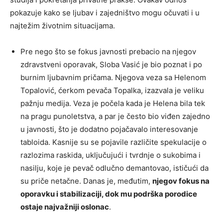
pokazuje kako se ljubav i zajedništvo mogu očuvati i u
najtežim životnim situacijama.
Pre nego što se fokus javnosti prebacio na njegov
zdravstveni oporavak, Sloba Vasić je bio poznat i po
burnim ljubavnim pričama. Njegova veza sa Helenom
Topalović, ćerkom pevača Topalka, izazvala je veliku
pažnju medija. Veza je počela kada je Helena bila tek
na pragu punoletstva, a par je često bio viđen zajedno
u javnosti, što je dodatno pojačavalo interesovanje
tabloida. Kasnije su se pojavile različite spekulacije o
razlozima raskida, uključujući i tvrdnje o sukobima i
nasilju, koje je pevač odlučno demantovao, ističući da
su priče netačne. Danas je, međutim,
njegov fokus na
oporavku i stabilizaciji, dok mu podrška porodice
ostaje najvažniji oslonac
.