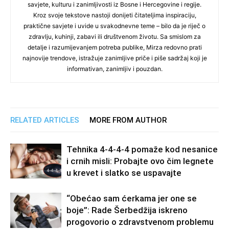
savjete, kulturu i zanimljivosti iz Bosne i Hercegovine i regije.
Kroz svoje tekstove nastoji donijeti čitateljima inspiraciju,
praktične savjete i uvide u svakodnevne teme – bilo da je riječ o
zdravlju, kuhinji, zabavi ili društvenom životu. Sa smislom za
detalje i razumijevanjem potreba publike, Mirza redovno prati
najnovije trendove, istražuje zanimljive priče i piše sadržaj koji je
informativan, zanimljiv i pouzdan.
RELATED ARTICLES
MORE FROM AUTHOR
Tehnika 4-4-4-4 pomaže kod nesanice
i crnih misli: Probajte ovo čim legnete
u krevet i slatko se uspavajte
“Obećao sam ćerkama jer one se
boje”: Rade Šerbedžija iskreno
progovorio o zdravstvenom problemu