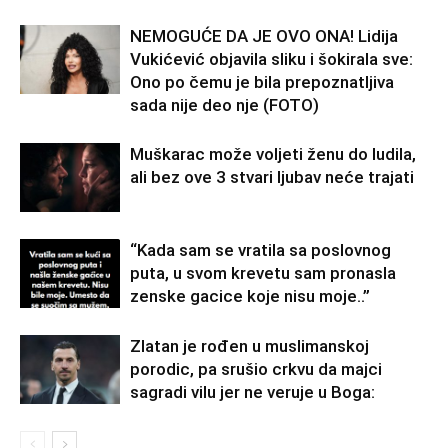
NEMOGUĆE DA JE OVO ONA! Lidija
Vukićević objavila sliku i šokirala sve:
Ono po čemu je bila prepoznatljiva
sada nije deo nje (FOTO)
Muškarac može voljeti ženu do ludila,
ali bez ove 3 stvari ljubav neće trajati
“Kada sam se vratila sa poslovnog
puta, u svom krevetu sam pronasla
zenske gacice koje nisu moje..”
Zlatan je rođen u muslimanskoj
porodic, pa srušio crkvu da majci
sagradi vilu jer ne veruje u Boga: