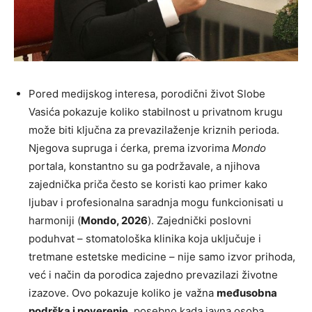
Pored medijskog interesa, porodični život Slobe
Vasića pokazuje koliko stabilnost u privatnom krugu
može biti ključna za prevazilaženje kriznih perioda.
Njegova supruga i ćerka, prema izvorima
Mondo
portala, konstantno su ga podržavale, a njihova
zajednička priča često se koristi kao primer kako
ljubav i profesionalna saradnja mogu funkcionisati u
harmoniji (
Mondo, 2026
). Zajednički poslovni
poduhvat – stomatološka klinika koja uključuje i
tretmane estetske medicine – nije samo izvor prihoda,
već i način da porodica zajedno prevazilazi životne
izazove. Ovo pokazuje koliko je važna
međusobna
podrška i poverenje
, posebno kada javna osoba