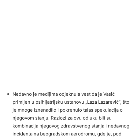
Nedavno je medijima odjeknula vest da je Vasić
primljen u psihijatrijsku ustanovu „Laza Lazarević“, što
je mnoge iznenadilo i pokrenulo talas spekulacija o
njegovom stanju. Razlozi za ovu odluku bili su
kombinacija njegovog zdravstvenog stanja i nedavnog
incidenta na beogradskom aerodromu, gde je, pod