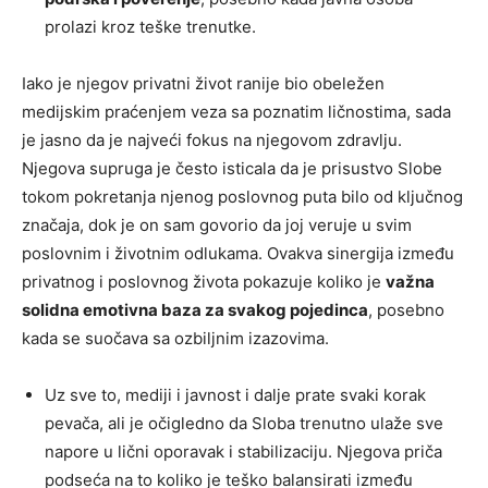
prolazi kroz teške trenutke.
Iako je njegov privatni život ranije bio obeležen
medijskim praćenjem veza sa poznatim ličnostima, sada
je jasno da je najveći fokus na njegovom zdravlju.
Njegova supruga je često isticala da je prisustvo Slobe
tokom pokretanja njenog poslovnog puta bilo od ključnog
značaja, dok je on sam govorio da joj veruje u svim
poslovnim i životnim odlukama. Ovakva sinergija između
privatnog i poslovnog života pokazuje koliko je
važna
solidna emotivna baza za svakog pojedinca
, posebno
kada se suočava sa ozbiljnim izazovima.
Uz sve to, mediji i javnost i dalje prate svaki korak
pevača, ali je očigledno da Sloba trenutno ulaže sve
napore u lični oporavak i stabilizaciju. Njegova priča
podseća na to koliko je teško balansirati između