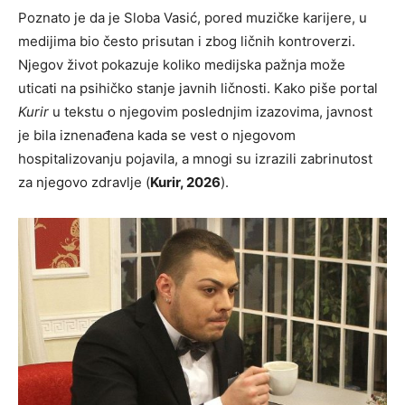
Poznato je da je Sloba Vasić, pored muzičke karijere, u
medijima bio često prisutan i zbog ličnih kontroverzi.
Njegov život pokazuje koliko medijska pažnja može
uticati na psihičko stanje javnih ličnosti. Kako piše portal
Kurir
u tekstu o njegovim poslednjim izazovima, javnost
je bila iznenađena kada se vest o njegovom
hospitalizovanju pojavila, a mnogi su izrazili zabrinutost
za njegovo zdravlje (
Kurir, 2026
).