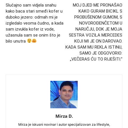
Slučajno sam vidjela snahu
MOJ DJED ME PRONAŠAO
kako baca stari smeđi kofer u
KAKO GURAM BICIKL S
duboko jezero: odmah mi je
PROBUŠENOM GUMOM, S
izgledalo veoma čudno, a kada
NOVOROĐENČETOM U
sam izvukla kofer iz vode,
NARUČJU, DOK JE MOJA
užasnula sam se onim što je
SESTRA VOZILA MERCEDES
bilo unutra
KOJI MI JE ON DAROVAO.
KADA SAM MU REKLA ISTINU,
SAMO JE ODGOVORIO:
„VEČERAS ĆU TO RIJEŠITI.“
Mirza D.
Mirza je iskusni novinar i autor specijalizovan za lifestyle,