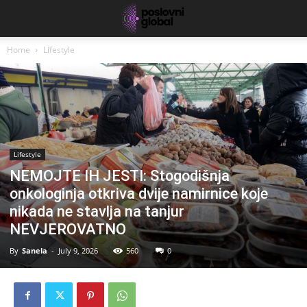
Home
Lifestyle
Lifestyle
NEMOJTE IH JESTI: Stogodišnja
onkologinja otkriva dvije namirnice koje
nikada ne stavlja na tanjur
NEVJEROVATNO
By
Sanela
-
July 9, 2026
560
0