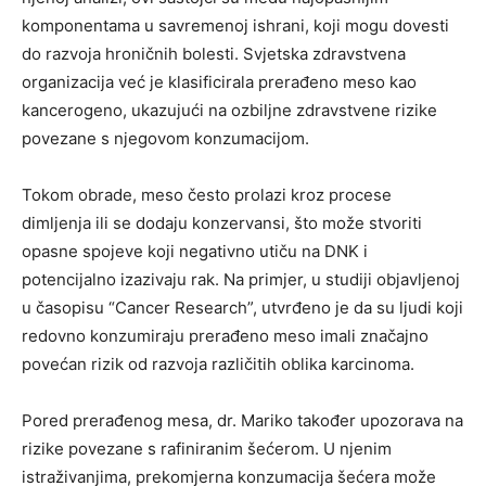
komponentama u savremenoj ishrani, koji mogu dovesti
do razvoja hroničnih bolesti. Svjetska zdravstvena
organizacija već je klasificirala prerađeno meso kao
kancerogeno, ukazujući na ozbiljne zdravstvene rizike
povezane s njegovom konzumacijom.
Tokom obrade, meso često prolazi kroz procese
dimljenja ili se dodaju konzervansi, što može stvoriti
opasne spojeve koji negativno utiču na DNK i
potencijalno izazivaju rak. Na primjer, u studiji objavljenoj
u časopisu “Cancer Research”, utvrđeno je da su ljudi koji
redovno konzumiraju prerađeno meso imali značajno
povećan rizik od razvoja različitih oblika karcinoma.
Pored prerađenog mesa, dr. Mariko također upozorava na
rizike povezane s rafiniranim šećerom. U njenim
istraživanjima, prekomjerna konzumacija šećera može