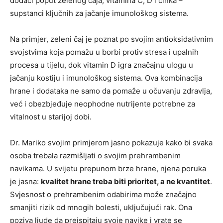
dodaci poput zelenog čaja, vitamina C, D i cinka –
supstanci ključnih za jačanje imunološkog sistema.
Na primjer, zeleni čaj je poznat po svojim antioksidativnim
svojstvima koja pomažu u borbi protiv stresa i upalnih
procesa u tijelu, dok vitamin D igra značajnu ulogu u
jačanju kostiju i imunološkog sistema. Ova kombinacija
hrane i dodataka ne samo da pomaže u očuvanju zdravlja,
već i obezbjeđuje neophodne nutrijente potrebne za
vitalnost u starijoj dobi.
Dr. Mariko svojim primjerom jasno pokazuje kako bi svaka
osoba trebala razmišljati o svojim prehrambenim
navikama. U svijetu prepunom brze hrane, njena poruka
je jasna:
kvalitet hrane treba biti prioritet, a ne kvantitet
.
Svjesnost o prehrambenim odabirima može značajno
smanjiti rizik od mnogih bolesti, uključujući rak. Ona
poziva ljude da preispitaju svoje navike i vrate se