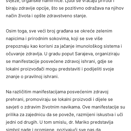
svježe, organske namirnice. Ljudi se vraćaju prirodi i
biraju zdravije opcije, što se pozitivno odražava na njihov
način života i opšte zdravstveno stanje.
Osim toga, sve veći broj građana se okreće zelenim
napicima i prirodnim sokovima, koji se sve više
prepoznaju kao korisni za jačanje imunološkog sistema i
očuvanje zdravlja. U gradu poput Sarajeva, organiziraju
se manifestacije posvećene zdravoj ishrani, gdje se
lokalni proizvođači mogu predstaviti i podijeliti svoje
znanje o pravilnoj ishrani.
Na različitim manifestacijama posvećenim zdravoj
prehrani, promoviraju se lokalni proizvodi i dijele se
savjeti o zdravim životnim navikama. Ove manifestacije su
prilika za zajednicu da se poveže, razmijeni iskustva i uči
jedni od drugih. U tom smislu, dr. Mariko predstavlja
simbol nade i promjene, pozivajući sve nas da