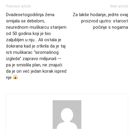
Previous article
Next article
Dvadesetogodišnja žena
Za lakše hodanje, jedite ovaj
smijala se debelom,
proizvod ujutro: starost
neurednom muškarcu starijem
počinje s nogama
od 50 godina koji je bio
zaljubljen u nju… Ali ostala je
šokirana kad je otkrila da je taj
isti muškarac “siromašnog
izgleda” zapravo milijunaš —
pa je smislila plan, ne znajući
da je on već jedan korak ispred
nje