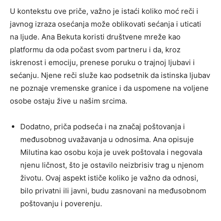
U kontekstu ove priče, važno je istaći koliko moć reči i
javnog izraza osećanja može oblikovati sećanja i uticati
na ljude. Ana Bekuta koristi društvene mreže kao
platformu da oda počast svom partneru i da, kroz
iskrenost i emociju, prenese poruku o trajnoj ljubavi i
sećanju. Njene reči služe kao podsetnik da istinska ljubav
ne poznaje vremenske granice i da uspomene na voljene
osobe ostaju žive u našim srcima.
Dodatno, priča podseća i na značaj poštovanja i
međusobnog uvažavanja u odnosima. Ana opisuje
Milutina kao osobu koja je uvek poštovala i negovala
njenu ličnost, što je ostavilo neizbrisiv trag u njenom
životu. Ovaj aspekt ističe koliko je važno da odnosi,
bilo privatni ili javni, budu zasnovani na međusobnom
poštovanju i poverenju.