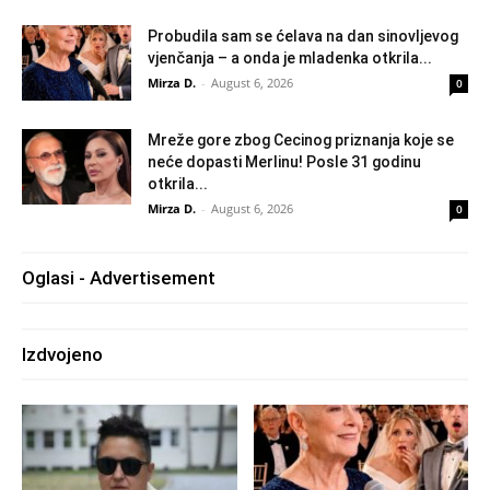
Probudila sam se ćelava na dan sinovljevog
vjenčanja – a onda je mladenka otkrila...
Mirza D.
-
August 6, 2026
0
Mreže gore zbog Cecinog priznanja koje se
neće dopasti Merlinu! Posle 31 godinu
otkrila...
Mirza D.
-
August 6, 2026
0
Oglasi - Advertisement
Izdvojeno