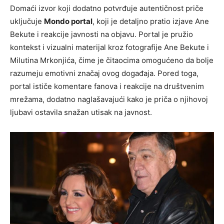
Domaći izvor koji dodatno potvrđuje autentičnost priče
uključuje
Mondo portal
, koji je detaljno pratio izjave Ane
Bekute i reakcije javnosti na objavu. Portal je pružio
kontekst i vizualni materijal kroz fotografije Ane Bekute i
Milutina Mrkonjića, čime je čitaocima omogućeno da bolje
razumeju emotivni značaj ovog događaja. Pored toga,
portal ističe komentare fanova i reakcije na društvenim
mrežama, dodatno naglašavajući kako je priča o njihovoj
ljubavi ostavila snažan utisak na javnost.