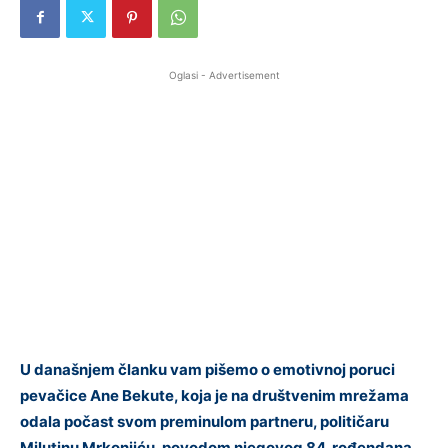
Oglasi - Advertisement
U današnjem članku vam pišemo o emotivnoj poruci
pevačice Ane Bekute, koja je na društvenim mrežama
odala počast svom preminulom partneru, političaru
Milutinu Mrkonjiću, povodom njegovog 84. rođendana.