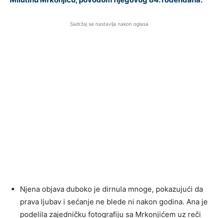
Sadržaj se nastavlja nakon oglasa
Njena objava duboko je dirnula mnoge, pokazujući da
prava ljubav i sećanje ne blede ni nakon godina. Ana je
podelila zajedničku fotografiju sa Mrkonjićem uz reči