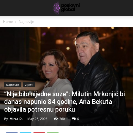
Home
Najnovije
Najnovije
Vijesti
“Nije bilo nijedne suze”: Milutin Mrkonjić bi
danas napunio 84 godine, Ana Bekuta
objavila potresnu poruku
By
Mirza D.
-
May 23, 2026
760
0