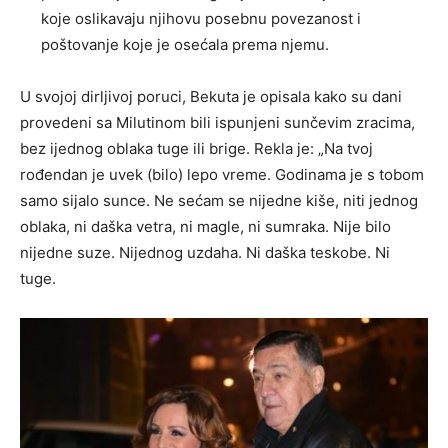
koje oslikavaju njihovu posebnu povezanost i
poštovanje koje je osećala prema njemu.
U svojoj dirljivoj poruci, Bekuta je opisala kako su dani
provedeni sa Milutinom bili ispunjeni sunčevim zracima,
bez ijednog oblaka tuge ili brige. Rekla je: „Na tvoj
rođendan je uvek (bilo) lepo vreme. Godinama je s tobom
samo sijalo sunce. Ne sećam se nijedne kiše, niti jednog
oblaka, ni daška vetra, ni magle, ni sumraka. Nije bilo
nijedne suze. Nijednog uzdaha. Ni daška teskobe. Ni
tuge.