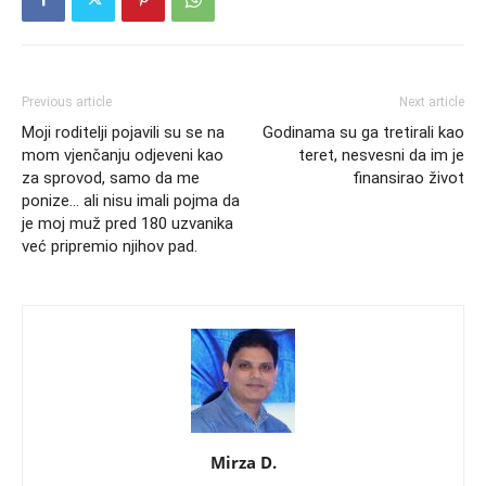
Previous article
Next article
Moji roditelji pojavili su se na
Godinama su ga tretirali kao
mom vjenčanju odjeveni kao
teret, nesvesni da im je
za sprovod, samo da me
finansirao život
ponize… ali nisu imali pojma da
je moj muž pred 180 uzvanika
već pripremio njihov pad.
Mirza D.