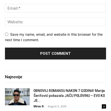
Save my name, email, and website in this browser for the
next time I comment.
Najnovije
0BN0VlLl R0MANSU NAK0N 7 G0DlNA! Marija
Šerifović pokazala JAČU P0L0VINU – EV0 K0
JE...
Mirza D.
-
August 6, 2026
0