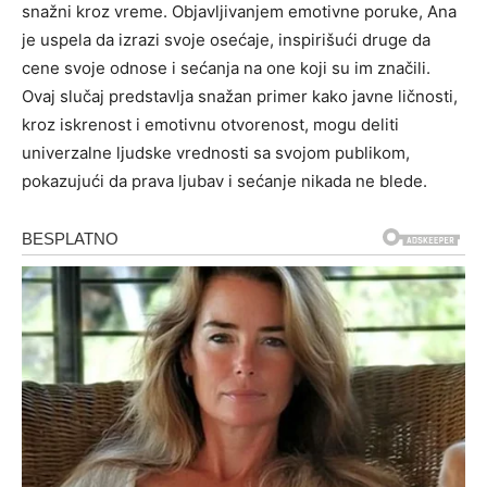
snažni kroz vreme. Objavljivanjem emotivne poruke, Ana
je uspela da izrazi svoje osećaje, inspirišući druge da
cene svoje odnose i sećanja na one koji su im značili.
Ovaj slučaj predstavlja snažan primer kako javne ličnosti,
kroz iskrenost i emotivnu otvorenost, mogu deliti
univerzalne ljudske vrednosti sa svojom publikom,
pokazujući da prava ljubav i sećanje nikada ne blede.