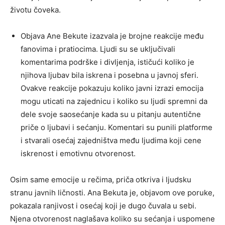
životu čoveka.
Objava Ane Bekute izazvala je brojne reakcije među
fanovima i pratiocima. Ljudi su se uključivali
komentarima podrške i divljenja, ističući koliko je
njihova ljubav bila iskrena i posebna u javnoj sferi.
Ovakve reakcije pokazuju koliko javni izrazi emocija
mogu uticati na zajednicu i koliko su ljudi spremni da
dele svoje saosećanje kada su u pitanju autentične
priče o ljubavi i sećanju. Komentari su punili platforme
i stvarali osećaj zajedništva među ljudima koji cene
iskrenost i emotivnu otvorenost.
Osim same emocije u rečima, priča otkriva i ljudsku
stranu javnih ličnosti. Ana Bekuta je, objavom ove poruke,
pokazala ranjivost i osećaj koji je dugo čuvala u sebi.
Njena otvorenost naglašava koliko su sećanja i uspomene