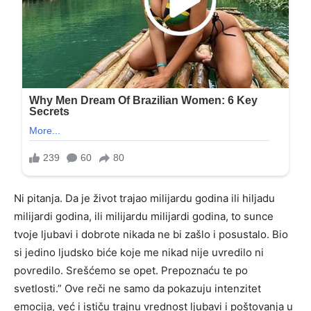
Ni pitanja. Da je život trajao milijardu godina ili hiljadu
milijardi godina, ili milijardu milijardi godina, to sunce
tvoje ljubavi i dobrote nikada ne bi zašlo i posustalo. Bio
si jedino ljudsko biće koje me nikad nije uvredilo ni
povredilo. Srešćemo se opet. Prepoznaću te po
svetlosti.” Ove reči ne samo da pokazuju intenzitet
emocija, već i ističu trajnu vrednost ljubavi i poštovanja u