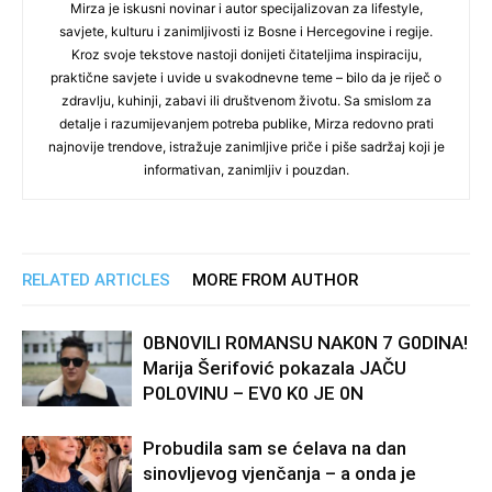
Mirza je iskusni novinar i autor specijalizovan za lifestyle,
savjete, kulturu i zanimljivosti iz Bosne i Hercegovine i regije.
Kroz svoje tekstove nastoji donijeti čitateljima inspiraciju,
praktične savjete i uvide u svakodnevne teme – bilo da je riječ o
zdravlju, kuhinji, zabavi ili društvenom životu. Sa smislom za
detalje i razumijevanjem potreba publike, Mirza redovno prati
najnovije trendove, istražuje zanimljive priče i piše sadržaj koji je
informativan, zanimljiv i pouzdan.
RELATED ARTICLES
MORE FROM AUTHOR
0BN0VlLl R0MANSU NAK0N 7 G0DlNA!
Marija Šerifović pokazala JAČU
P0L0VINU – EV0 K0 JE 0N
Probudila sam se ćelava na dan
sinovljevog vjenčanja – a onda je