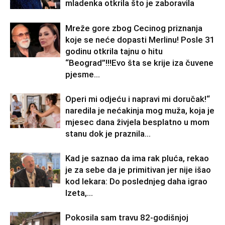
mladenka otkrila što je zaboravila
Mreže gore zbog Cecinog priznanja
koje se neće dopasti Merlinu! Posle 31
godinu otkrila tajnu o hitu
“Beograd”!!!Evo šta se krije iza čuvene
pjesme...
Operi mi odjeću i napravi mi doručak!“
naredila je nećakinja mog muža, koja je
mjesec dana živjela besplatno u mom
stanu dok je praznila...
Kad je saznao da ima rak pluća, rekao
je za sebe da je primitivan jer nije išao
kod lekara: Do poslednjeg daha igrao
Izeta,...
Pokosila sam travu 82-godišnjoj