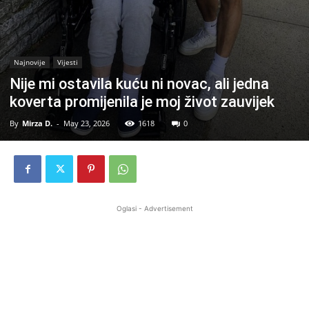
Najnovije
Vijesti
Nije mi ostavila kuću ni novac, ali jedna
koverta promijenila je moj život zauvijek
By
Mirza D.
-
May 23, 2026
1618
0
Oglasi - Advertisement