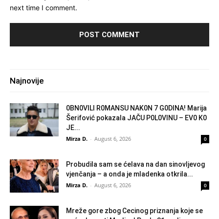
next time I comment.
Najnovije
0BN0VlLl R0MANSU NAK0N 7 G0DlNA! Marija
Šerifović pokazala JAČU P0L0VINU – EV0 K0
JE...
Mirza D.
-
August 6, 2026
0
Probudila sam se ćelava na dan sinovljevog
vjenčanja – a onda je mladenka otkrila...
Mirza D.
-
August 6, 2026
0
Mreže gore zbog Cecinog priznanja koje se