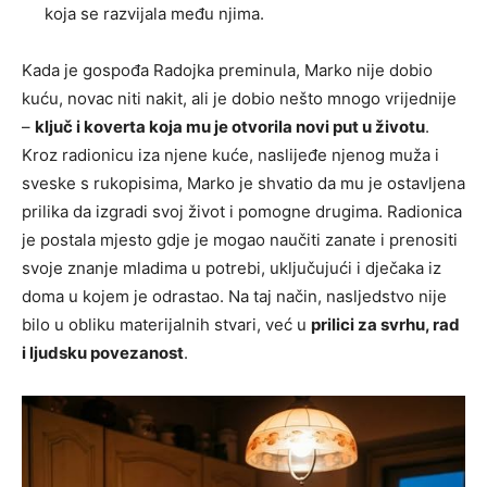
koja se razvijala među njima.
Kada je gospođa Radojka preminula, Marko nije dobio
kuću, novac niti nakit, ali je dobio nešto mnogo vrijednije
–
ključ i koverta koja mu je otvorila novi put u životu
.
Kroz radionicu iza njene kuće, naslijeđe njenog muža i
sveske s rukopisima, Marko je shvatio da mu je ostavljena
prilika da izgradi svoj život i pomogne drugima. Radionica
je postala mjesto gdje je mogao naučiti zanate i prenositi
svoje znanje mladima u potrebi, uključujući i dječaka iz
doma u kojem je odrastao. Na taj način, nasljedstvo nije
bilo u obliku materijalnih stvari, već u
prilici za svrhu, rad
i ljudsku povezanost
.