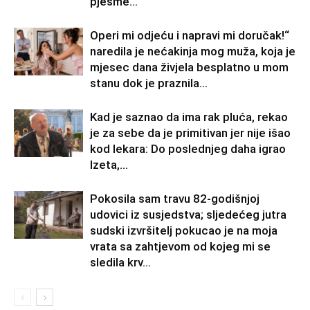
pjesme...
Operi mi odjeću i napravi mi doručak!“
naredila je nećakinja mog muža, koja je
mjesec dana živjela besplatno u mom
stanu dok je praznila...
Kad je saznao da ima rak pluća, rekao
je za sebe da je primitivan jer nije išao
kod lekara: Do poslednjeg daha igrao
Izeta,...
Pokosila sam travu 82-godišnjoj
udovici iz susjedstva; sljedećeg jutra
sudski izvršitelj pokucao je na moja
vrata sa zahtjevom od kojeg mi se
sledila krv...