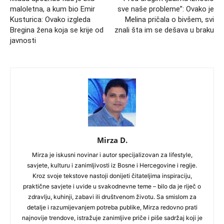
maloletna, a kum bio Emir
sve naše probleme”: Ovako je
Kusturica: Ovako izgleda
Melina pričala o bivšem, svi
Bregina žena koja se krije od
znali šta im se dešava u braku
javnosti
Mirza D.
Mirza je iskusni novinar i autor specijalizovan za lifestyle,
savjete, kulturu i zanimljivosti iz Bosne i Hercegovine i regije.
Kroz svoje tekstove nastoji donijeti čitateljima inspiraciju,
praktične savjete i uvide u svakodnevne teme – bilo da je riječ o
zdravlju, kuhinji, zabavi ili društvenom životu. Sa smislom za
detalje i razumijevanjem potreba publike, Mirza redovno prati
najnovije trendove, istražuje zanimljive priče i piše sadržaj koji je