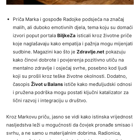
Priča Marka i gospođe Radojke podsjeća na značaj
malih, ali duboko emotivnih djela, tema koju su domaći
izvori poput portala
BiljkeZa
isticali kroz životne priče
koje naglašavaju kako empatija i pažnja mogu mijenjati
sudbine. Magazini kao što je
Zdravlje.net
pokazuju
kako činovi dobrote i povjerenja pozitivno utiču na
mentalno zdravlje i osjećaj svrhe, posebno kod ljudi
koji su prošli kroz teške životne okolnosti. Dodatno,
časopis
Život u Balans
ističe kako međuljudski odnosi
i pružena podrška mogu postati ključni katalizator za
lični razvoj i integraciju u društvo.
Kroz Markovu priču, jasno se vidi kako istinska vrijednost
nasljedstva leži u mogućnosti da čovjek pronađe smisao i
svrhu, a ne samo u materijalnim dobrima. Radionica,