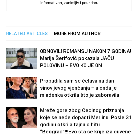
informativan, zanimljiv i pouzdan.
RELATED ARTICLES
MORE FROM AUTHOR
0BN0VlLl R0MANSU NAK0N 7 G0DlNA!
Marija Šerifović pokazala JAČU
P0L0VINU – EV0 K0 JE 0N
Probudila sam se ćelava na dan
sinovljevog vjenčanja – a onda je
mladenka otkrila što je zaboravila
Mreže gore zbog Cecinog priznanja
koje se neće dopasti Merlinu! Posle 31
godinu otkrila tajnu o hitu
“Beograd”!!!Evo šta se krije iza čuvene