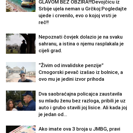
GLAVOM BEZ OBZIRA!!!Devojčicu iz
Srbije ujela neman u Grčkoj:Pogledajte
ujede i crvenilo, evo o kojoj vrsti je
reč!!
Nepoznati čovjek dolazio je na svaku
sahranu, a istina o njemu rasplakala je
cijeli grad.
“Živim od invalidske penzije”
Crnogorski pevač izašao iz bolnice, a
ovo mu je jedini izvor prihoda
Dva saobraćajna policajca zaustavila
su mladu ženu bez razloga, pribili je uz
auto i grubo stavili joj lisice. Ali kada joj
je jedan od...
Ako imate ova 3 broja u JMBG, pravi