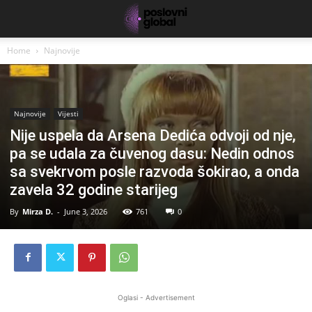
Home
Najnovije
Najnovije
Vijesti
Nije uspela da Arsena Dedića odvoji od nje,
pa se udala za čuvenog dasu: Nedin odnos
sa svekrvom posle razvoda šokirao, a onda
zavela 32 godine starijeg
By
Mirza D.
-
June 3, 2026
761
0
Oglasi - Advertisement