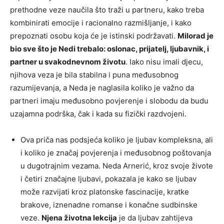
prethodne veze naučila što traži u partneru, kako treba
kombinirati emocije i racionalno razmišljanje, i kako
prepoznati osobu koja će je istinski podržavati.
Milorad je
bio sve što je Nedi trebalo: oslonac, prijatelj, ljubavnik, i
partner u svakodnevnom životu
. Iako nisu imali djecu,
njihova veza je bila stabilna i puna međusobnog
razumijevanja, a Neda je naglasila koliko je važno da
partneri imaju međusobno povjerenje i slobodu da budu
uzajamna podrška, čak i kada su fizički razdvojeni.
Ova priča nas podsjeća koliko je ljubav kompleksna, ali
i koliko je značaj povjerenja i međusobnog poštovanja
u dugotrajnim vezama. Neda Arnerić, kroz svoje živote
i četiri značajne ljubavi, pokazala je kako se ljubav
može razvijati kroz platonske fascinacije, kratke
brakove, iznenadne romanse i konačne sudbinske
veze.
Njena životna lekcija
je da ljubav zahtijeva