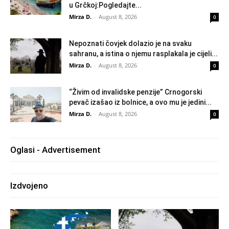
u Grčkoj:Pogledajte...
Mirza D.
-
August 8, 2026
0
Nepoznati čovjek dolazio je na svaku
sahranu, a istina o njemu rasplakala je cijeli...
Mirza D.
-
August 8, 2026
0
“Živim od invalidske penzije” Crnogorski
pevač izašao iz bolnice, a ovo mu je jedini...
Mirza D.
-
August 8, 2026
0
Oglasi - Advertisement
Izdvojeno