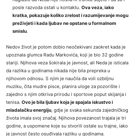
posle razvoda ostali u kontaktu.
Ova veza, iako
kratka, pokazuje koliko zrelost i razumijevanje mogu
preživjeti i kada ljubav ne opstane u formalnom
smislu
.
Nedov život je potom dobio neočekivani zaokret kada je
upoznala glumca Radu Markovića, koji je bio 32 godine
stariji. Njihova veza šokirala je javnost, ali Neda je isticala
da razlika u godinama nikada nije bila prepreka u
njihovom odnosu. S njim je naučila da voli ozbiljnu
muziku, čita mudre pisce, planira uloge za pozorište i
zajedno s njim otkriva prirodu i sportove poput skijanja i
tenisa.
Ovo je bila ljubav koja je spajala iskustvo i
mladalačku energiju
, gdje je svaka sekunda zajedničkog
života imala svoj značaj. Njihova povezanost trajala je tri
godine, a uspomene koje su stvorili ostale su trajne, iako
je javnost često osuđivala razliku u godinama.