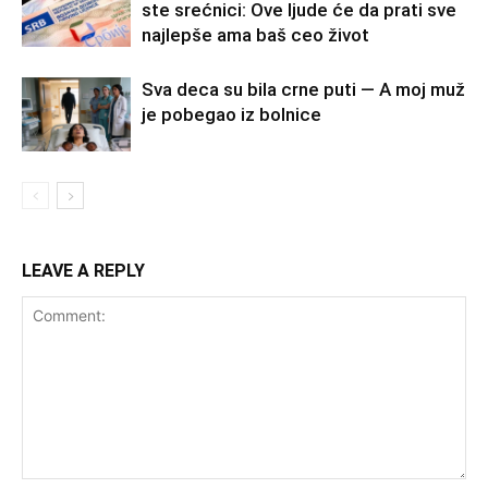
ste srećnici: Ove ljude će da prati sve
najlepše ama baš ceo život
Sva deca su bila crne puti — A moj muž
je pobegao iz bolnice
LEAVE A REPLY