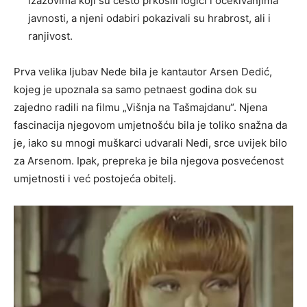
izazovima koji su često prkosili logici i očekivanjima
javnosti, a njeni odabiri pokazivali su hrabrost, ali i
ranjivost.
Prva velika ljubav Nede bila je kantautor Arsen Dedić,
kojeg je upoznala sa samo petnaest godina dok su
zajedno radili na filmu „Višnja na Tašmajdanu“. Njena
fascinacija njegovom umjetnošću bila je toliko snažna da
je, iako su mnogi muškarci udvarali Nedi, srce uvijek bilo
za Arsenom. Ipak, prepreka je bila njegova posvećenost
umjetnosti i već postojeća obitelj.