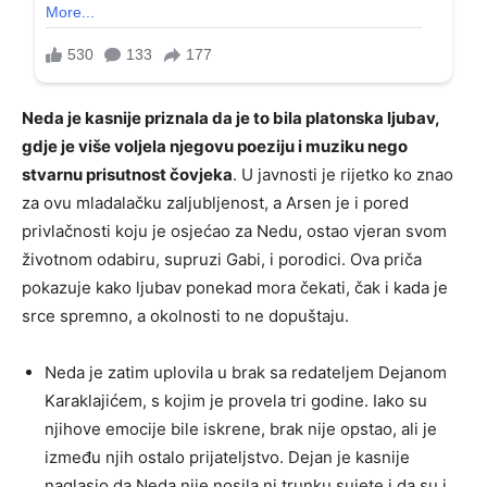
Neda je kasnije priznala da je to bila platonska ljubav,
gdje je više voljela njegovu poeziju i muziku nego
stvarnu prisutnost čovjeka
. U javnosti je rijetko ko znao
za ovu mladalačku zaljubljenost, a Arsen je i pored
privlačnosti koju je osjećao za Nedu, ostao vjeran svom
životnom odabiru, supruzi Gabi, i porodici. Ova priča
pokazuje kako ljubav ponekad mora čekati, čak i kada je
srce spremno, a okolnosti to ne dopuštaju.
Neda je zatim uplovila u brak sa redateljem Dejanom
Karaklajićem, s kojim je provela tri godine. Iako su
njihove emocije bile iskrene, brak nije opstao, ali je
između njih ostalo prijateljstvo. Dejan je kasnije
naglasio da Neda nije nosila ni trunku sujete i da su i