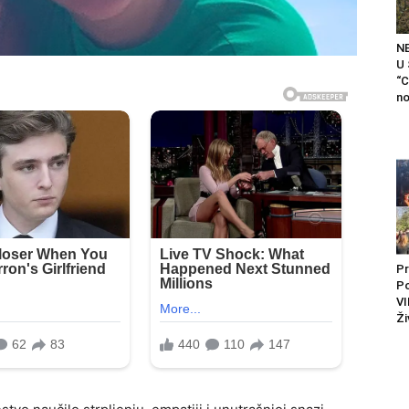
N
U
“C
no
Pr
P
VI
Ži