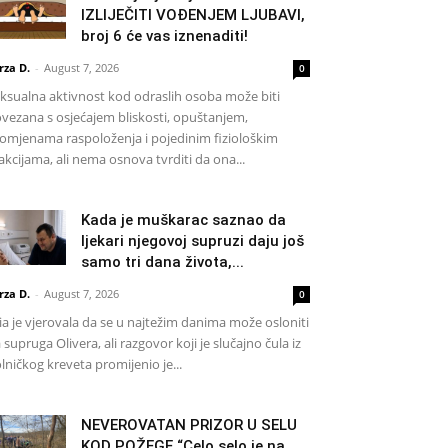
IZLIJEČITI VOĐENJEM LJUBAVI,
broj 6 će vas iznenaditi!
rza D.
-
August 7, 2026
0
ksualna aktivnost kod odraslih osoba može biti
vezana s osjećajem bliskosti, opuštanjem,
omjenama raspoloženja i pojedinim fiziološkim
akcijama, ali nema osnova tvrditi da ona...
Kada je muškarac saznao da
ljekari njegovoj supruzi daju još
samo tri dana života,...
rza D.
-
August 7, 2026
0
a je vjerovala da se u najtežim danima može osloniti
 supruga Olivera, ali razgovor koji je slučajno čula iz
lničkog kreveta promijenio je...
NEVEROVATAN PRIZOR U SELU
KOD POŽEGE “Celo selo je na