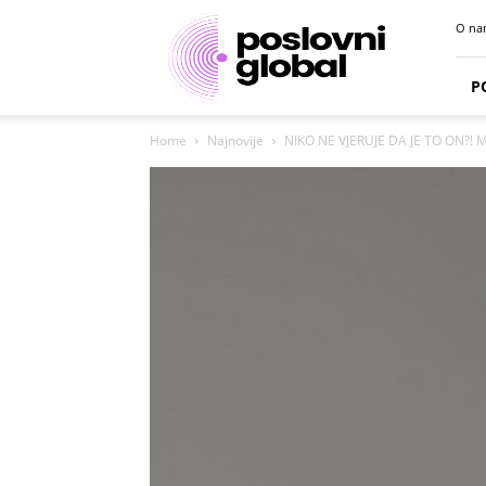
Poslovni
O na
portal
P
Home
Najnovije
NIKO NE VJERUJE DA JE TO ON?! Mar