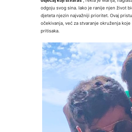
osjećaj koji stvaraš“
, rekla je Marija, nagla
odgoju svog sina. Iako je ranije njen život b
djeteta njezin najvažniji prioritet. Ovaj pris
očekivanja, već za stvaranje okruženja koj
pritisaka.