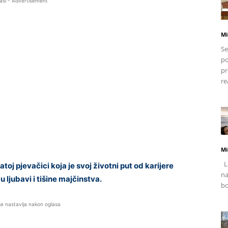
asi - Advertisement
Mi
Se
po
pr
re
Mi
Li
toj pjevačici koja je svoj životni put od karijere
na
 ljubavi i tišine majčinstva.
bo
se nastavlja nakon oglasa