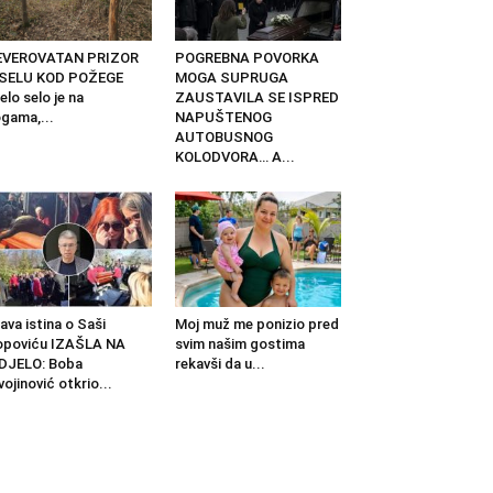
EVEROVATAN PRIZOR
POGREBNA POVORKA
 SELU KOD POŽEGE
MOGA SUPRUGA
elo selo je na
ZAUSTAVILA SE ISPRED
gama,...
NAPUŠTENOG
AUTOBUSNOG
KOLODVORA… A...
ava istina o Saši
Moj muž me ponizio pred
opoviću IZAŠLA NA
svim našim gostima
DJELO: Boba
rekavši da u...
vojinović otkrio...