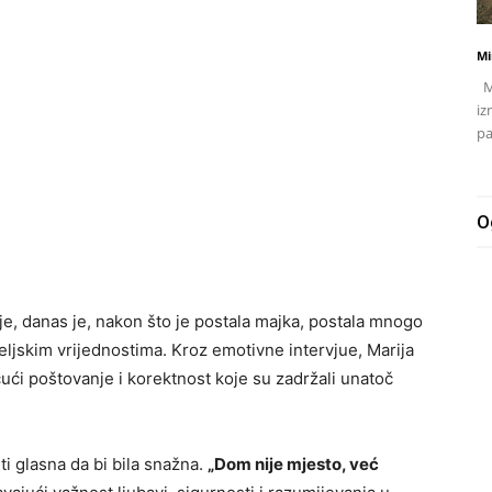
Mi
Mj
iz
pa
O
nje, danas je, nakon što je postala majka, postala mnogo
eljskim vrijednostima. Kroz emotivne intervjue, Marija
čući poštovanje i korektnost koje su zadržali unatoč
ti glasna da bi bila snažna.
„Dom nije mjesto, već