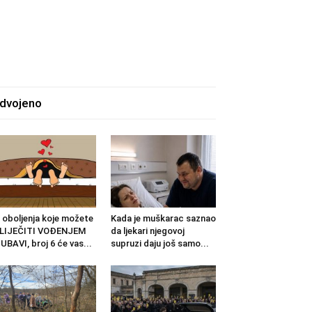
zdvojeno
 oboljenja koje možete
Kada je muškarac saznao
ZLIJEČITI VOĐENJEM
da ljekari njegovoj
UBAVI, broj 6 će vas...
supruzi daju još samo...