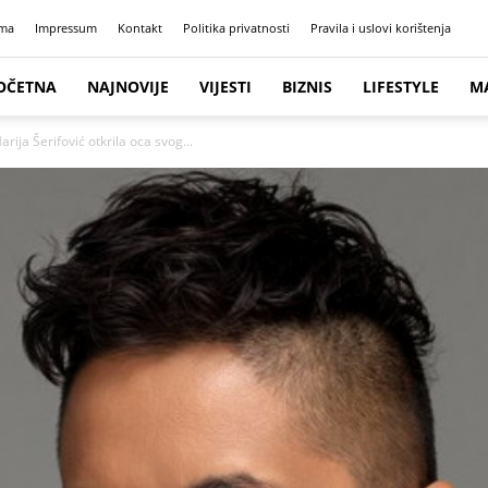
ma
Impressum
Kontakt
Politika privatnosti
Pravila i uslovi korištenja
OČETNA
NAJNOVIJE
VIJESTI
BIZNIS
LIFESTYLE
M
ija Šerifović otkrila oca svog...