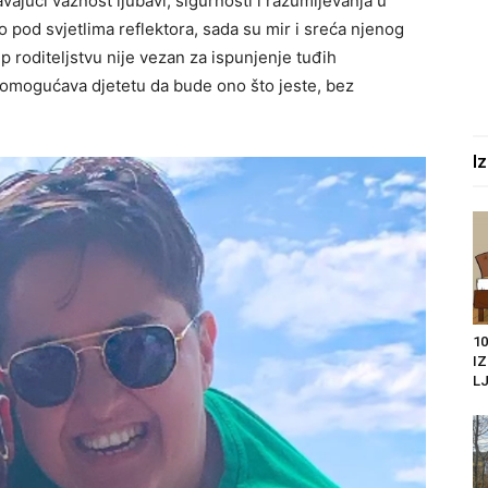
šavajući važnost ljubavi, sigurnosti i razumijevanja u
io pod svjetlima reflektora, sada su mir i sreća njenog
tup roditeljstvu nije vezan za ispunjenje tuđih
e omogućava djetetu da bude ono što jeste, bez
I
10
I
LJ