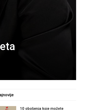
teta
ajnovije
10 oboljenja koje možete