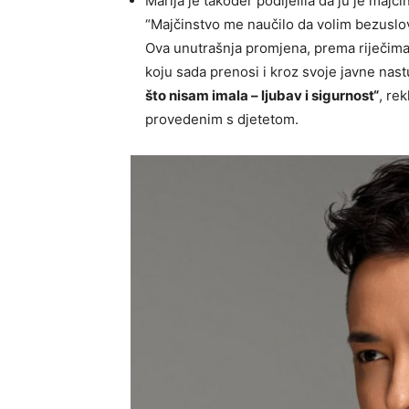
Marija je također podijelila da ju je majči
“Majčinstvo me naučilo da volim bezuslov
Ova unutrašnja promjena, prema riječima o
koju sada prenosi i kroz svoje javne nas
što nisam imala – ljubav i sigurnost“
, rek
provedenim s djetetom.