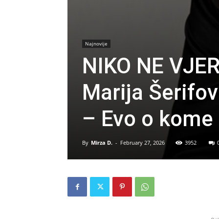
Najnovije
NIKO NE VJER
Marija Šerifov
– Evo o kome 
By
Mirza D.
-
February 27, 2026
3952