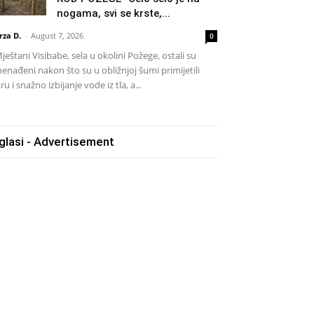
nogama, svi se krste,...
rza D.
-
August 7, 2026
0
eštani Visibabe, sela u okolini Požege, ostali su
nenađeni nakon što su u obližnjoj šumi primijetili
ru i snažno izbijanje vode iz tla, a...
glasi - Advertisement