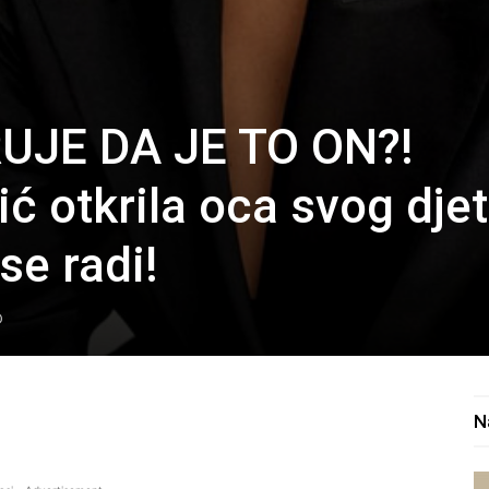
UJE DA JE TO ON?!
ić otkrila oca svog dje
se radi!
0
N