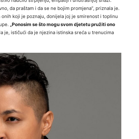
nstvo naučilo strpljenju, empatiji i unutrašnjoj snazi.
no, da praštam i da se ne bojim promjena”, priznala je.
nih koji je poznaju, donijela joj je smirenost i toplinu
tupe.
„Ponosim se što mogu svom djetetu pružiti ono
la je, ističući da je njezina istinska sreća u trenucima