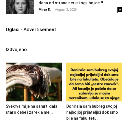
dana od strane serijskog ubojice.!!
Mirza D.
-
August 5, 2026
0
Oglasi - Advertisement
Izdvojeno
Svekrva mi je na samrti dala
Donirala sam bubreg svojoj
staro ćebe i zarekla me...
najboljoj prijateljici dok smo
bile na fakultetu.