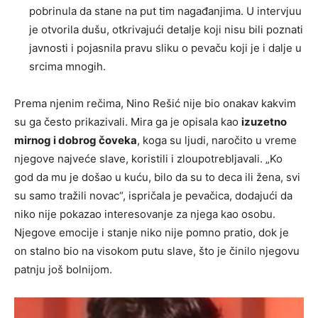
pobrinula da stane na put tim nagađanjima. U intervjuu
je otvorila dušu, otkrivajući detalje koji nisu bili poznati
javnosti i pojasnila pravu sliku o pevaču koji je i dalje u
srcima mnogih.
Prema njenim rečima, Nino Rešić nije bio onakav kakvim
su ga često prikazivali. Mira ga je opisala kao
izuzetno
mirnog i dobrog čoveka
, koga su ljudi, naročito u vreme
njegove najveće slave, koristili i zloupotrebljavali. „Ko
god da mu je došao u kuću, bilo da su to deca ili žena, svi
su samo tražili novac“, ispričala je pevačica, dodajući da
niko nije pokazao interesovanje za njega kao osobu.
Njegove emocije i stanje niko nije pomno pratio, dok je
on stalno bio na visokom putu slave, što je činilo njegovu
patnju još bolnijom.