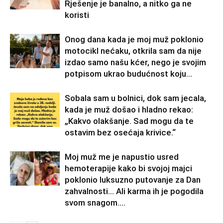
Rješenje je banalno, a nitko ga ne
koristi
Onog dana kada je moj muž poklonio
motocikl nećaku, otkrila sam da nije
izdao samo našu kćer, nego je svojim
potpisom ukrao budućnost koju...
Sobala sam u bolnici, dok sam jecala,
kada je muž došao i hladno rekao:
„Kakvo olakšanje. Sad mogu da te
ostavim bez osećaja krivice.“
Moj muž me je napustio usred
hemoterapije kako bi svojoj majci
poklonio luksuzno putovanje za Dan
zahvalnosti… Ali karma ih je pogodila
svom snagom....