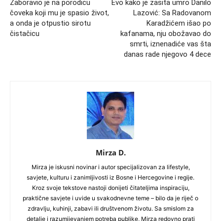
Zaboravio je na porodicu
Evo kako je zasita umro Danilo
čoveka koji mu je spasio život,
Lazović: Sa Radovanom
a onda je otpustio sirotu
Karadžićem išao po
čistačicu
kafanama, nju obožavao do
smrti, iznenadiće vas šta
danas rade njegovo 4 dece
Mirza D.
Mirza je iskusni novinar i autor specijalizovan za lifestyle,
savjete, kulturu i zanimljivosti iz Bosne i Hercegovine i regije.
Kroz svoje tekstove nastoji donijeti čitateljima inspiraciju,
praktične savjete i uvide u svakodnevne teme – bilo da je riječ o
zdravlju, kuhinji, zabavi ili društvenom životu. Sa smislom za
detalje i razumijevanjem potreba publike, Mirza redovno prati