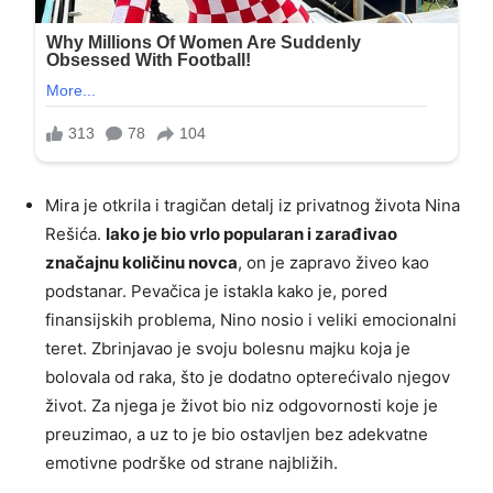
Mira je otkrila i tragičan detalj iz privatnog života Nina
Rešića.
Iako je bio vrlo popularan i zarađivao
značajnu količinu novca
, on je zapravo živeo kao
podstanar. Pevačica je istakla kako je, pored
finansijskih problema, Nino nosio i veliki emocionalni
teret. Zbrinjavao je svoju bolesnu majku koja je
bolovala od raka, što je dodatno opterećivalo njegov
život. Za njega je život bio niz odgovornosti koje je
preuzimao, a uz to je bio ostavljen bez adekvatne
emotivne podrške od strane najbližih.