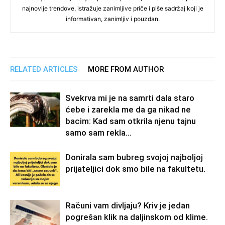
najnovije trendove, istražuje zanimljive priče i piše sadržaj koji je
informativan, zanimljiv i pouzdan.
RELATED ARTICLES
MORE FROM AUTHOR
Svekrva mi je na samrti dala staro
ćebe i zarekla me da ga nikad ne
bacim: Kad sam otkrila njenu tajnu
samo sam rekla...
Donirala sam bubreg svojoj najboljoj
prijateljici dok smo bile na fakultetu.
Računi vam divljaju? Kriv je jedan
pogrešan klik na daljinskom od klime.