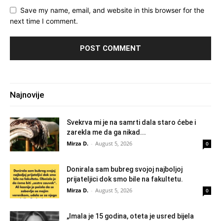
Save my name, email, and website in this browser for the
next time I comment.
Najnovije
Svekrva mi je na samrti dala staro ćebe i
zarekla me da ga nikad...
Mirza D.
-
August 5, 2026
0
Donirala sam bubreg svojoj najboljoj
prijateljici dok smo bile na fakultetu.
Mirza D.
-
August 5, 2026
0
„Imala je 15 godina, oteta je usred bijela