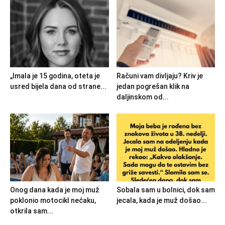
„Imala je 15 godina, oteta je
Računi vam divljaju? Kriv je
usred bijela dana od strane...
jedan pogrešan klik na
daljinskom od...
Onog dana kada je moj muž
Sobala sam u bolnici, dok sam
poklonio motocikl nećaku,
jecala, kada je muž došao...
otkrila sam...