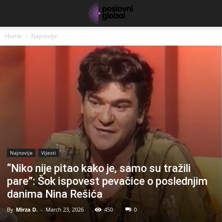
Home
Najnovije
Najnovije
Vijesti
“Niko nije pitao kako je, samo su tražili
pare”: Šok ispovest pevačice o poslednjim
danima Nina Rešića
By
Mirza D.
-
March 23, 2026
450
0