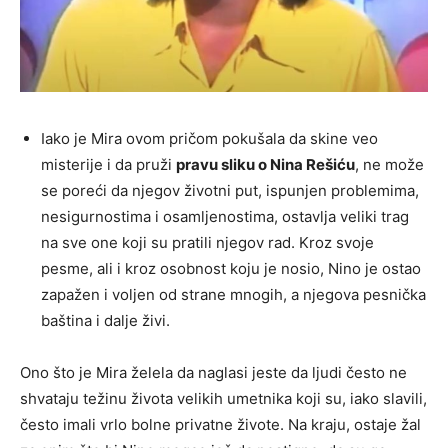
Iako je Mira ovom pričom pokušala da skine veo
misterije i da pruži
pravu sliku o Nina Rešiću
, ne može
se poreći da njegov životni put, ispunjen problemima,
nesigurnostima i osamljenostima, ostavlja veliki trag
na sve one koji su pratili njegov rad. Kroz svoje
pesme, ali i kroz osobnost koju je nosio, Nino je ostao
zapažen i voljen od strane mnogih, a njegova pesnička
baština i dalje živi.
Ono što je Mira želela da naglasi jeste da ljudi često ne
shvataju težinu života velikih umetnika koji su, iako slavili,
često imali vrlo bolne privatne živote. Na kraju, ostaje žal