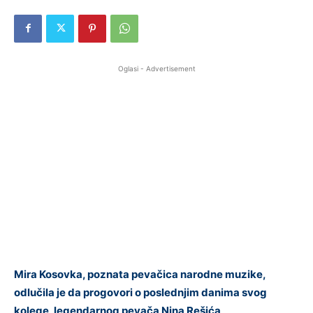
Oglasi - Advertisement
Mira Kosovka, poznata pevačica narodne muzike,
odlučila je da progovori o poslednjim danima svog
kolege, legendarnog pevača Nina Rešića