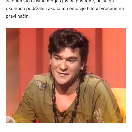
za onim što bi Nino mogao još da postigne, da su ga
okolnosti podržale i ako bi mu emocije bile uzvraćene na
pravi način.