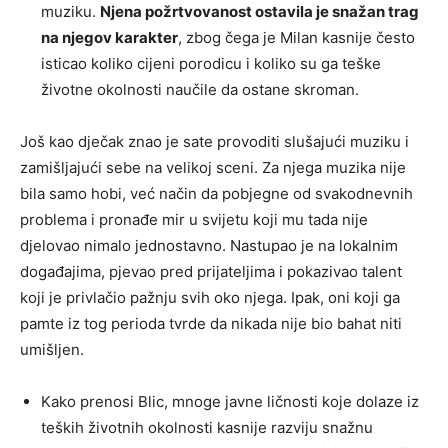
muziku.
Njena požrtvovanost ostavila je snažan trag
na njegov karakter
, zbog čega je Milan kasnije često
isticao koliko cijeni porodicu i koliko su ga teške
životne okolnosti naučile da ostane skroman.
Još kao dječak znao je sate provoditi slušajući muziku i
zamišljajući sebe na velikoj sceni. Za njega muzika nije
bila samo hobi, već način da pobjegne od svakodnevnih
problema i pronađe mir u svijetu koji mu tada nije
djelovao nimalo jednostavno. Nastupao je na lokalnim
događajima, pjevao pred prijateljima i pokazivao talent
koji je privlačio pažnju svih oko njega. Ipak, oni koji ga
pamte iz tog perioda tvrde da nikada nije bio bahat niti
umišljen.
Kako prenosi Blic, mnoge javne ličnosti koje dolaze iz
teških životnih okolnosti kasnije razviju snažnu