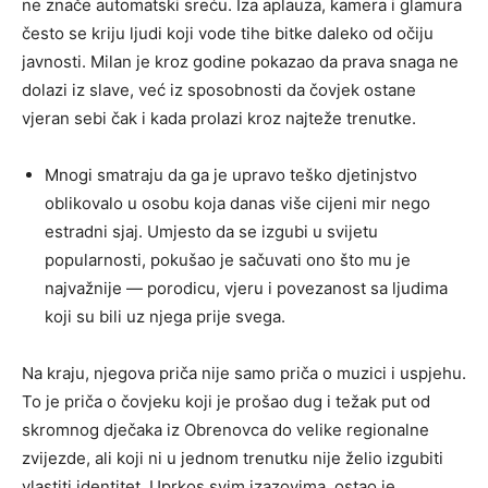
ne znače automatski sreću. Iza aplauza, kamera i glamura
često se kriju ljudi koji vode tihe bitke daleko od očiju
javnosti. Milan je kroz godine pokazao da prava snaga ne
dolazi iz slave, već iz sposobnosti da čovjek ostane
vjeran sebi čak i kada prolazi kroz najteže trenutke.
Mnogi smatraju da ga je upravo teško djetinjstvo
oblikovalo u osobu koja danas više cijeni mir nego
estradni sjaj. Umjesto da se izgubi u svijetu
popularnosti, pokušao je sačuvati ono što mu je
najvažnije — porodicu, vjeru i povezanost sa ljudima
koji su bili uz njega prije svega.
Na kraju, njegova priča nije samo priča o muzici i uspjehu.
To je priča o čovjeku koji je prošao dug i težak put od
skromnog dječaka iz Obrenovca do velike regionalne
zvijezde, ali koji ni u jednom trenutku nije želio izgubiti
vlastiti identitet. Uprkos svim izazovima, ostao je