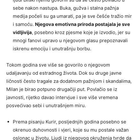
sebe nakon nastupa. Buka, gužva i stalna pažnja
medija počeli su ga umarati, pa je sve češće tražio mir
i samoću.
Njegova emotivna priroda postajala je sve
vidljivija
, posebno kroz pjesme koje je izvodio, jer su
mnogi fanovi upravo u njegovom glasu prepoznavali
iskrenu emociju i unutrašnju borbu.
Tokom godina sve više se govorilo o njegovom
udaljavanju od estradnog života. Dok su druge javne
ličnosti često tragale za dodatnom pažnjom i skandalima,
Milan je birao potpuno drugačiji put. Povlačio se iz
javnosti, rijetko davao intervjue i sve više vremena
posvećivao sebi i unutrašnjem miru.
Prema pisanju Kurir, posljednjih godina posebno se
okrenuo duhovnosti i vjeri, koje su mu postale važan
oslonac u životu. Ljudi iz njegovog okruženja tvrde da