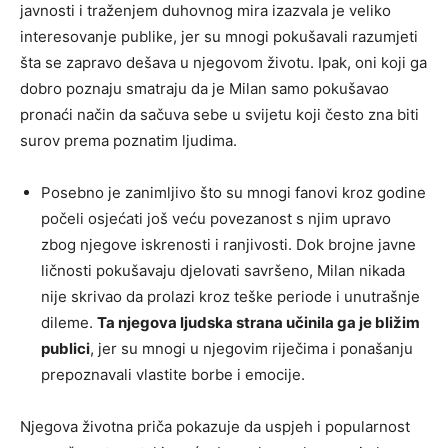
javnosti i traženjem duhovnog mira izazvala je veliko
interesovanje publike, jer su mnogi pokušavali razumjeti
šta se zapravo dešava u njegovom životu. Ipak, oni koji ga
dobro poznaju smatraju da je Milan samo pokušavao
pronaći način da sačuva sebe u svijetu koji često zna biti
surov prema poznatim ljudima.
Posebno je zanimljivo što su mnogi fanovi kroz godine
počeli osjećati još veću povezanost s njim upravo
zbog njegove iskrenosti i ranjivosti. Dok brojne javne
ličnosti pokušavaju djelovati savršeno, Milan nikada
nije skrivao da prolazi kroz teške periode i unutrašnje
dileme.
Ta njegova ljudska strana učinila ga je bližim
publici
, jer su mnogi u njegovim riječima i ponašanju
prepoznavali vlastite borbe i emocije.
Njegova životna priča pokazuje da uspjeh i popularnost