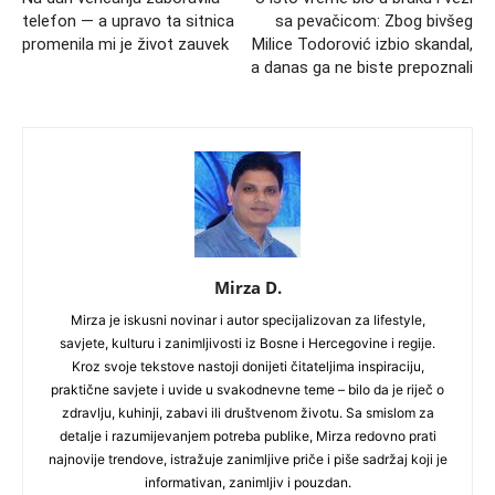
telefon — a upravo ta sitnica
sa pevačicom: Zbog bivšeg
promenila mi je život zauvek
Milice Todorović izbio skandal,
a danas ga ne biste prepoznali
Mirza D.
Mirza je iskusni novinar i autor specijalizovan za lifestyle,
savjete, kulturu i zanimljivosti iz Bosne i Hercegovine i regije.
Kroz svoje tekstove nastoji donijeti čitateljima inspiraciju,
praktične savjete i uvide u svakodnevne teme – bilo da je riječ o
zdravlju, kuhinji, zabavi ili društvenom životu. Sa smislom za
detalje i razumijevanjem potreba publike, Mirza redovno prati
najnovije trendove, istražuje zanimljive priče i piše sadržaj koji je
informativan, zanimljiv i pouzdan.