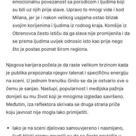
emocionalnu povezanost sa porodicom i ljudima koji
su bili uz njih prije slave. Upravo to mnogi vide i kod
Milana, jer je i nakon velikog uspjeha ostao blizak
svojim korijenima i ljudima iz rodnog kraja. Komšije iz
Obrenovca često ističu da ga slava nije promijenila i da
se prema ljudima uvijek odnosio isto kao prije nego
što je postao poznat širom regiona.
Njegova karijera počela je da raste velikom brzinom kada
je publika prepoznala njegov talenat i specifičnu energiju
na sceni. U jednom trenutku činilo se da je ostvario sve o
čemu je sanjao. Nastupi, popularnost i medijska pažnja
donijeli su mu život koji je mnogima izgledao savršeno.
Međutim, iza reflektora skrivala se druga strana priče
koju javnost nije mogla lako primijetiti.
Iako je na sceni djelovao samouvjereno i nasmijano,
ljudi bliski njemu govorili su da se često povlačio u