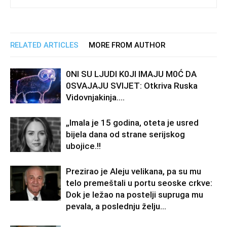
RELATED ARTICLES
MORE FROM AUTHOR
0Nl SU LJUDl K0Jl lMAJU M0Ć DA
0SVAJAJU SVlJET: Otkriva Ruska
Vidovnjakinja….
„Imala je 15 godina, oteta je usred
bijela dana od strane serijskog
ubojice.!!
Prezirao je Aleju velikana, pa su mu
telo premeštali u portu seoske crkve:
Dok je ležao na postelji supruga mu
pevala, a poslednju želju...