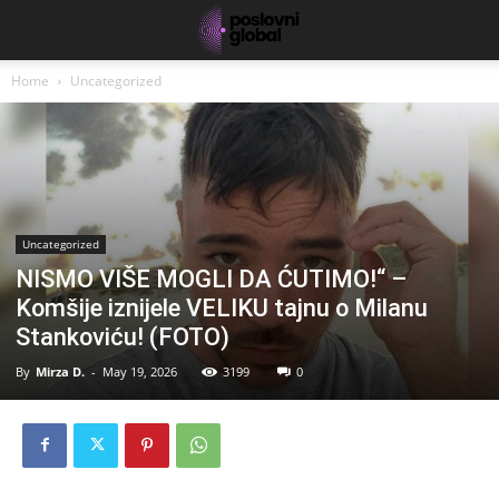
Home
Uncategorized
Uncategorized
NISMO VIŠE MOGLI DA ĆUTIMO!“ –
Komšije iznijele VELIKU tajnu o Milanu
Stankoviću! (FOTO)
By
Mirza D.
-
May 19, 2026
3199
0